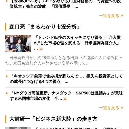
【令和のPKOか】GPIFをめぐる片山財務相の「円資産への投
資拡大」発言の波紋 「国債重視」…
一覧を見る
森口亮「まるわかり市況分析」
「トレンド転換のスイッチになり得る」“介入慣
れ”した市場心理を変える「日米協調為替介入」
…
日米両政府が、約28年ぶりとなる円買いの協調介入に踏み切っ
た。米国も追加介入を辞さない姿勢を示して…
「キオクシア急落で含み損が膨らんで…」損失を投資家として
の成長につなげる4つの視点 …
「NYダウは高値更新、ナスダック・S&P500は足踏み」が意味
する米国株市場の変化 半…
一覧を見る
大前研一「ビジネス新大陸」の歩き方