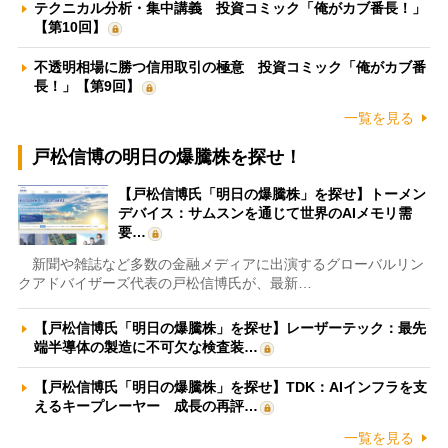
テクニカル分析・集中講義 投資コミック「俺がカブ番長！」
【第10回】
不透明相場に勝つ信用取引の極意 投資コミック「俺がカブ番
長！」【第9回】
一覧を見る
戸松信博の明日の爆騰株を探せ！
【戸松信博氏「明日の爆騰株」を探せ】トーメン
デバイス：サムスンを通じて世界のAIメモリ需
要…
新聞や雑誌など多数の金融メディアに出演するグローバルリン
クアドバイザーズ代表の戸松信博氏が、最新…
【戸松信博氏「明日の爆騰株」を探せ】レーザーテック：最先
端半導体の製造に不可欠な検査装…
【戸松信博氏「明日の爆騰株」を探せ】TDK：AIインフラを支
えるキープレーヤー 成長の再評…
一覧を見る