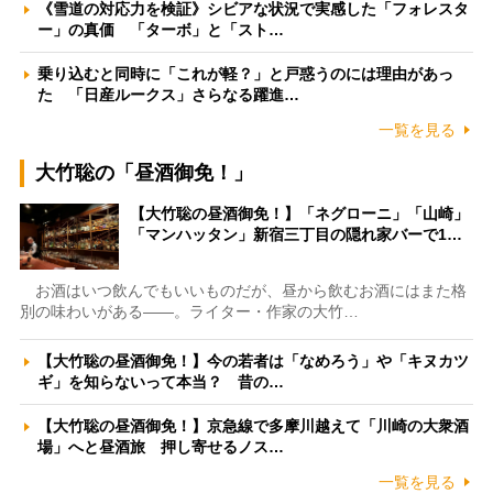
《雪道の対応力を検証》シビアな状況で実感した「フォレスタ
ー」の真価 「ターボ」と「スト…
乗り込むと同時に「これが軽？」と戸惑うのには理由があっ
た 「日産ルークス」さらなる躍進…
一覧を見る
大竹聡の「昼酒御免！」
【大竹聡の昼酒御免！】「ネグローニ」「山崎」
「マンハッタン」新宿三丁目の隠れ家バーで1…
お酒はいつ飲んでもいいものだが、昼から飲むお酒にはまた格
別の味わいがある――。ライター・作家の大竹…
【大竹聡の昼酒御免！】今の若者は「なめろう」や「キヌカツ
ギ」を知らないって本当？ 昔の…
【大竹聡の昼酒御免！】京急線で多摩川越えて「川崎の大衆酒
場」へと昼酒旅 押し寄せるノス…
一覧を見る