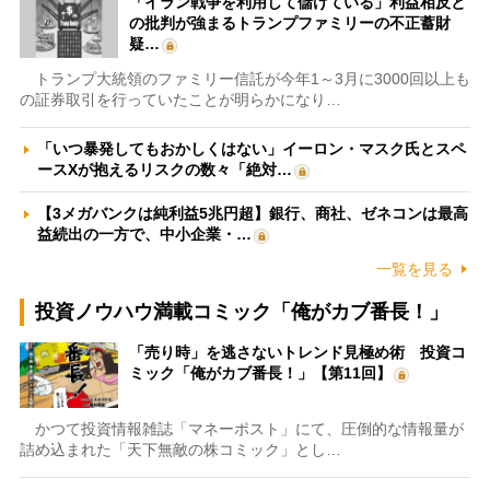
「イラン戦争を利用して儲けている」利益相反と
の批判が強まるトランプファミリーの不正蓄財
疑…
トランプ大統領のファミリー信託が今年1～3月に3000回以上も
の証券取引を行っていたことが明らかになり…
「いつ暴発してもおかしくはない」イーロン・マスク氏とスペ
ースXが抱えるリスクの数々「絶対…
【3メガバンクは純利益5兆円超】銀行、商社、ゼネコンは最高
益続出の一方で、中小企業・…
一覧を見る
投資ノウハウ満載コミック「俺がカブ番長！」
「売り時」を逃さないトレンド見極め術 投資コ
ミック「俺がカブ番長！」【第11回】
かつて投資情報雑誌「マネーポスト」にて、圧倒的な情報量が
詰め込まれた「天下無敵の株コミック」とし…