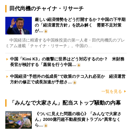
田代尚機のチャイナ・リサーチ
厳しい経済情勢をどう打開するか？中国の下半期
の「経済運営方針」を読み解く 需要不足対策
が…
中国経済に精通する中国株投資の第一人者・田代尚機氏のプレ
ミアム連載「チャイナ・リサーチ」。中国の…
中国「Kimi K3」の衝撃に世界はどう対応するのか？ 米財務
長官が検討する「蒸留を行う中国…
中国経済“予想外の低成長”で政策のテコ入れ必至か 経済運営
方針の修正で成長加速が予想さ…
一覧を見る
「みんなで大家さん」配当ストップ騒動の内幕
《ついに見えた問題の核心》「みんなで大家さ
ん」2000億円超不動産投資トラブル“異常なく
ら…