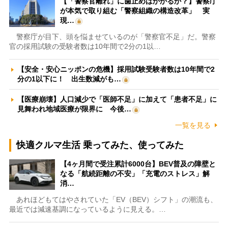
【「警察官離れ」に歯止めはかかるか？】警察庁
が本気で取り組む「警察組織の構造改革」 実
現…
警察庁が目下、頭を悩ませているのが「警察官不足」だ。警察
官の採用試験の受験者数は10年間で2分の1以…
【安全・安心ニッポンの危機】採用試験受験者数は10年間で2
分の1以下に！ 出生数減がも…
【医療崩壊】人口減少で「医師不足」に加えて「患者不足」に
見舞われ地域医療が限界に 今後…
一覧を見る
快適クルマ生活 乗ってみた、使ってみた
【4ヶ月間で受注累計6000台】BEV普及の障壁と
なる「航続距離の不安」「充電のストレス」解
消…
あれほどもてはやされていた「EV（BEV）シフト」の潮流も、
最近では減速基調になっているように見える。…