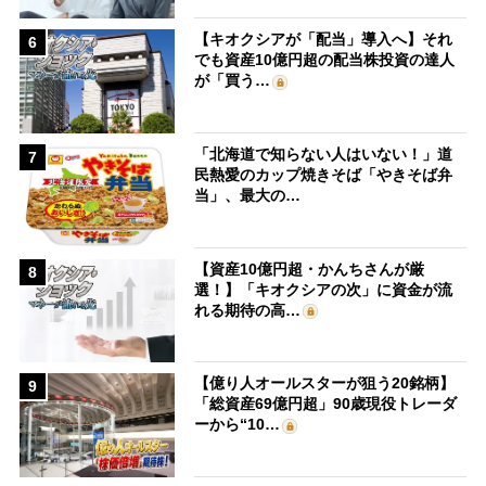
【キオクシアが「配当」導入へ】それ
6
でも資産10億円超の配当株投資の達人
が「買う…
「北海道で知らない人はいない！」道
7
民熱愛のカップ焼きそば「やきそば弁
当」、最大の…
【資産10億円超・かんちさんが厳
8
選！】「キオクシアの次」に資金が流
れる期待の高…
【億り人オールスターが狙う20銘柄】
9
「総資産69億円超」90歳現役トレーダ
ーから“10…