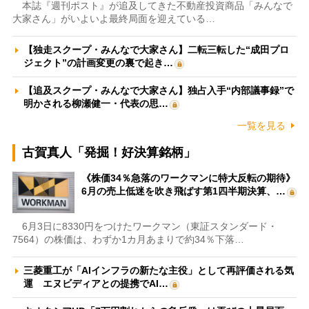
本誌『週刊ポスト』が追及してきた不動産投資商品「みんなで
大家さん」がいよいよ最終局面を迎えている…
【独走スクープ・みんなで大家さん】二転三転した“成田プロ
ジェクト”の計画変更の裏で起き…
【追及スクープ・みんなで大家さん】独占入手“内部議事録”で
明かされる柳瀬健一・代表の思…
一覧を見る
古賀真人「発掘！好決算銘柄」
《株価34％急落のワークマンに特大反転の期待》
6月の売上低迷を吹き飛ばす第1四半期決算、…
6月3日に8330円をつけたワークマン（東証スタンダード・
7564）の株価は、わずか1カ月あまりで約34％下落…
三菱重工が「AIインフラの新たな主役」として再評価される気
運 エヌビディアとの提携でAI…