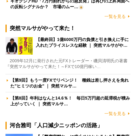
キオクシアHD「7万円割れからの急反発」は再びの上昇局面へ
の反転シグナルか？ 市場のムー…
一覧を見る
突然マルサがやって来た！
【最終回】1億6000万円の負債と引き換えに手に
入れたプライスレスな経験 ｜ 突然マルサがや…
2009年12月に発行された元FXトレーダー・磯貝清明氏の著書
『突然マルサがやって来た！～FXで10億円稼い…
【第9回】もう一度FXでリベンジ！ 種銭は差し押さえを免れ
た”ヒミツのお金” ｜ 突然マルサ…
【第8回】年利はなんと14.6％！ 毎日5万円超の延滞税が積み
上がっていく ｜ 突然マルサ…
一覧を見る
河合雅司「人口減少ニッポンの活路」