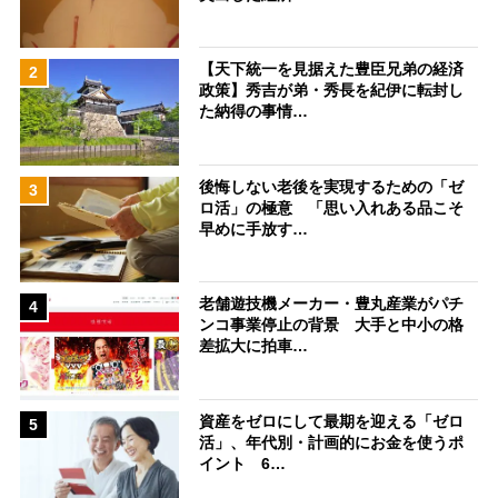
【天下統一を見据えた豊臣兄弟の経済
2
政策】秀吉が弟・秀長を紀伊に転封し
た納得の事情…
後悔しない老後を実現するための「ゼ
3
ロ活」の極意 「思い入れある品こそ
早めに手放す…
老舗遊技機メーカー・豊丸産業がパチ
4
ンコ事業停止の背景 大手と中小の格
差拡大に拍車…
資産をゼロにして最期を迎える「ゼロ
5
活」、年代別・計画的にお金を使うポ
イント 6…