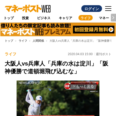
ログイン
トップ
投資
ビジネス
キャリア
ライフ
マネー
トップ
ライフ
人間関係
大阪人vs兵庫人「兵庫の水は淀川」「阪神優勝で道
ライフ
2020.04.03 15:00
週刊ポスト
大阪人vs兵庫人「兵庫の水は淀川」「阪
神優勝で道頓堀飛び込むな」
もっと見る
arrow_forward_ios