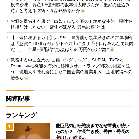
投資妙味 資産1.5億円超の坂本慎太郎さんが「絶好の仕込み
時」と考える防衛・食品銘柄を紹介
お酒を提供する店で「出禁」になる客のトホホな生態 嘔吐や
粗相だけじゃない、店側が嫌がる“最悪の客”とは
【土俵に埋まるカネ】大の里、豊昇龍が黒星続きの名古屋場所
は「懸賞金2826万円」が下位力士に渡り「今日はみんなで焼肉
だ！」 金星4個配給で協会は年96万円の支出増に
急増する中国企業の“国籍ロンダリング” SHEIN、TikTok、
Temu…本社機能を海外に移転させ、トランプ関税の回避を狙
う 現地人を隠れ蓑にした中国企業の農業参入・土地取得への
懸念も
関連記事
ランキング
豊臣兄弟は転戦続きでなぜ軍費が続い
1
たのか？ 信長亡き後、秀吉・秀長の
突出した経済…