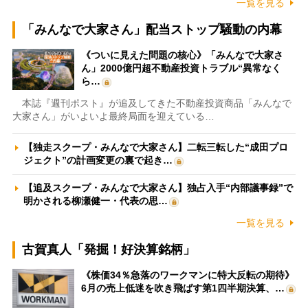
一覧を見る
「みんなで大家さん」配当ストップ騒動の内幕
《ついに見えた問題の核心》「みんなで大家さ
ん」2000億円超不動産投資トラブル“異常なく
ら…
本誌『週刊ポスト』が追及してきた不動産投資商品「みんなで
大家さん」がいよいよ最終局面を迎えている…
【独走スクープ・みんなで大家さん】二転三転した“成田プロ
ジェクト”の計画変更の裏で起き…
【追及スクープ・みんなで大家さん】独占入手“内部議事録”で
明かされる柳瀬健一・代表の思…
一覧を見る
古賀真人「発掘！好決算銘柄」
《株価34％急落のワークマンに特大反転の期待》
6月の売上低迷を吹き飛ばす第1四半期決算、…