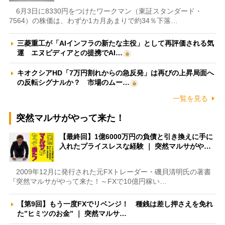
6月3日に8330円をつけたワークマン（東証スタンダード・
7564）の株価は、わずか1カ月あまりで約34％下落…
三菱重工が「AIインフラの新たな主役」として再評価される気
運 エヌビディアとの提携でAI…
キオクシアHD「7万円割れからの急反発」は再びの上昇局面へ
の反転シグナルか？ 市場のムー…
一覧を見る
突然マルサがやって来た！
【最終回】1億6000万円の負債と引き換えに手に
入れたプライスレスな経験 ｜ 突然マルサがや…
2009年12月に発行された元FXトレーダー・磯貝清明氏の著書
『突然マルサがやって来た！～FXで10億円稼い…
【第9回】もう一度FXでリベンジ！ 種銭は差し押さえを免れ
た”ヒミツのお金” ｜ 突然マルサ…