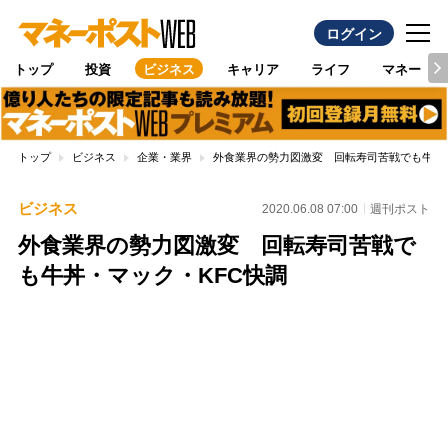
ログイン
トップ
投資
ビジネス
キャリア
ライフ
マネー
トップ
ビジネス
企業・業界
外食業界の勢力図激変 回転寿司苦戦でも牛丼・
ビジネス
2020.06.08 07:00
週刊ポスト
外食業界の勢力図激変 回転寿司苦戦で
も牛丼・マック・KFC快調
Loaded
:
100.00%
/
Unmute