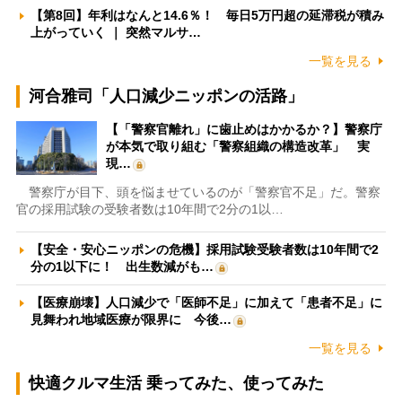
【第8回】年利はなんと14.6％！ 毎日5万円超の延滞税が積み
上がっていく ｜ 突然マルサ…
一覧を見る
河合雅司「人口減少ニッポンの活路」
【「警察官離れ」に歯止めはかかるか？】警察庁
が本気で取り組む「警察組織の構造改革」 実
現…
警察庁が目下、頭を悩ませているのが「警察官不足」だ。警察
官の採用試験の受験者数は10年間で2分の1以…
【安全・安心ニッポンの危機】採用試験受験者数は10年間で2
分の1以下に！ 出生数減がも…
【医療崩壊】人口減少で「医師不足」に加えて「患者不足」に
見舞われ地域医療が限界に 今後…
一覧を見る
快適クルマ生活 乗ってみた、使ってみた