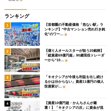
ランキング
【首都圏の不動産価格「危ない駅」ラ
1
ンキング】“中古マンション売れ行き鈍
化”のワー…
【億り人オールスターが狙う20銘柄】
2
「総資産69億円超」90歳現役トレーダ
ーから“10…
「キオクシアが今後も利益を出し続け
3
るかは分からない」資産11億円の個人
投資家が…
【資産10億円超・かんちさんが厳
4
選！】「キオクシアの次」に資金が流