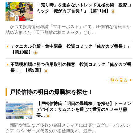
「売り時」を逃さないトレンド見極め術 投資コ
ミック「俺がカブ番長！」【第11回】
かつて投資情報雑誌「マネーポスト」にて、圧倒的な情報量が
詰め込まれた「天下無敵の株コミック」とし…
テクニカル分析・集中講義 投資コミック「俺がカブ番長！」
【第10回】
不透明相場に勝つ信用取引の極意 投資コミック「俺がカブ番
長！」【第9回】
一覧を見る
戸松信博の明日の爆騰株を探せ！
【戸松信博氏「明日の爆騰株」を探せ】トーメン
デバイス：サムスンを通じて世界のAIメモリ需
要…
新聞や雑誌など多数の金融メディアに出演するグローバルリン
クアドバイザーズ代表の戸松信博氏が、最新…