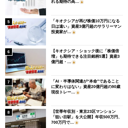
れる期待の高…
「キオクシアが再び株価10万円になる
5
日は遠い」資産3億円超のサラリーマン
投資家が…
【キオクシア・ショック後に「株価倍
6
増」も期待できる注目銘柄5選】資産3
億円超・…
「AI・半導体関連が“本命”であること
7
に変わりはない」資産20億円超の90歳
現役トレー…
【世帯年収別・東京23区マンション
8
「狙い目駅」を大公開】年収500万円、
700万円で…