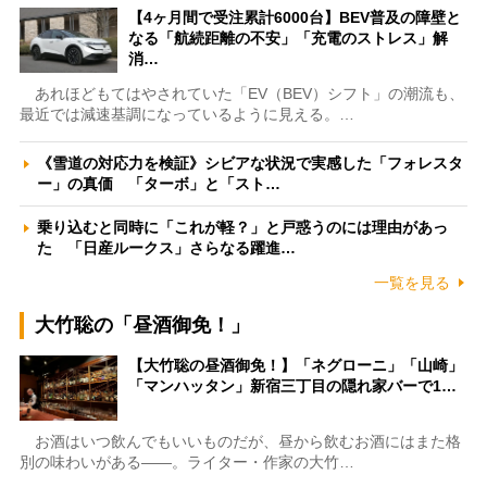
【4ヶ月間で受注累計6000台】BEV普及の障壁と
なる「航続距離の不安」「充電のストレス」解
消…
あれほどもてはやされていた「EV（BEV）シフト」の潮流も、
最近では減速基調になっているように見える。…
《雪道の対応力を検証》シビアな状況で実感した「フォレスタ
ー」の真価 「ターボ」と「スト…
乗り込むと同時に「これが軽？」と戸惑うのには理由があっ
た 「日産ルークス」さらなる躍進…
一覧を見る
大竹聡の「昼酒御免！」
【大竹聡の昼酒御免！】「ネグローニ」「山崎」
「マンハッタン」新宿三丁目の隠れ家バーで1…
お酒はいつ飲んでもいいものだが、昼から飲むお酒にはまた格
別の味わいがある――。ライター・作家の大竹…