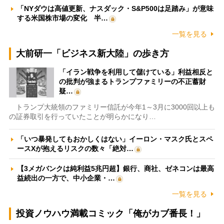
「NYダウは高値更新、ナスダック・S&P500は足踏み」が意味
する米国株市場の変化 半…
一覧を見る
大前研一「ビジネス新大陸」の歩き方
「イラン戦争を利用して儲けている」利益相反と
の批判が強まるトランプファミリーの不正蓄財
疑…
トランプ大統領のファミリー信託が今年1～3月に3000回以上も
の証券取引を行っていたことが明らかになり…
「いつ暴発してもおかしくはない」イーロン・マスク氏とスペ
ースXが抱えるリスクの数々「絶対…
【3メガバンクは純利益5兆円超】銀行、商社、ゼネコンは最高
益続出の一方で、中小企業・…
一覧を見る
投資ノウハウ満載コミック「俺がカブ番長！」