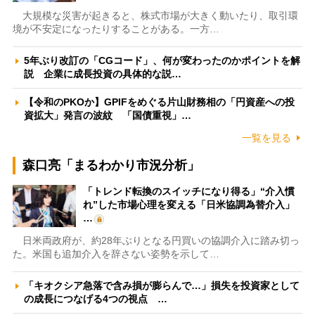
大規模な災害が起きると、株式市場が大きく動いたり、取引環
境が不安定になったりすることがある。一方…
5年ぶり改訂の「CGコード」、何が変わったのかポイントを解
説 企業に成長投資の具体的な説…
【令和のPKOか】GPIFをめぐる片山財務相の「円資産への投
資拡大」発言の波紋 「国債重視」…
一覧を見る
森口亮「まるわかり市況分析」
「トレンド転換のスイッチになり得る」“介入慣
れ”した市場心理を変える「日米協調為替介入」
…
日米両政府が、約28年ぶりとなる円買いの協調介入に踏み切っ
た。米国も追加介入を辞さない姿勢を示して…
「キオクシア急落で含み損が膨らんで…」損失を投資家として
の成長につなげる4つの視点 …