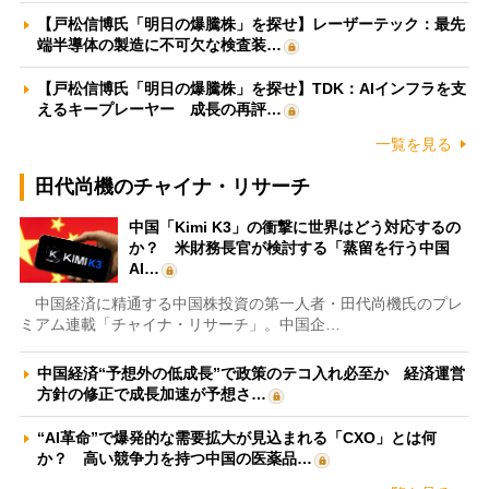
【戸松信博氏「明日の爆騰株」を探せ】レーザーテック：最先
端半導体の製造に不可欠な検査装…
【戸松信博氏「明日の爆騰株」を探せ】TDK：AIインフラを支
えるキープレーヤー 成長の再評…
一覧を見る
田代尚機のチャイナ・リサーチ
中国「Kimi K3」の衝撃に世界はどう対応するの
か？ 米財務長官が検討する「蒸留を行う中国
AI…
中国経済に精通する中国株投資の第一人者・田代尚機氏のプレ
ミアム連載「チャイナ・リサーチ」。中国企…
中国経済“予想外の低成長”で政策のテコ入れ必至か 経済運営
方針の修正で成長加速が予想さ…
“AI革命”で爆発的な需要拡大が見込まれる「CXO」とは何
か？ 高い競争力を持つ中国の医薬品…