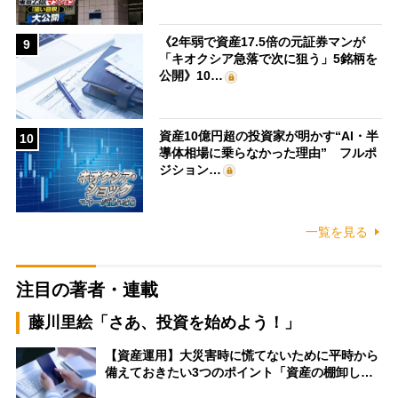
《2年弱で資産17.5倍の元証券マンが
9
「キオクシア急落で次に狙う」5銘柄を
公開》10…
資産10億円超の投資家が明かす“AI・半
10
導体相場に乗らなかった理由” フルポ
ジション…
一覧を見る
注目の著者・連載
藤川里絵「さあ、投資を始めよう！」
【資産運用】大災害時に慌てないために平時から
備えておきたい3つのポイント「資産の棚卸し…