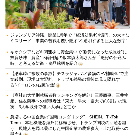
ジャングリア沖縄、開業1周年で「経済効果494億円」の大きな
ミスリード 事業の苦戦を覆い隠す“不透明すぎる巨大な数字”
キオクシアなどAI関連株に資金集中で“割安になった成長株”に
投資妙味 資産1.5億円超の坂本慎太郎さんが「絶好の仕込み
時」と考える防衛・食品銘柄を紹介
【納車時に複数の事故】テスラジャパン“多額のEV補助金”で注
文殺到、現場は大混乱 トラブル続発の背後に見え隠れす
る“イーロンの右腕”の影
《商社の大学別就職者数ランキングを解剖》三菱商事、三井物
産、住友商事への就職者は「東大・早大・慶大で約6割」の現
実 3大学以外で強い大学はどこか
急増する中国企業の“国籍ロンダリング” SHEIN、TikTok、
Temu…本社機能を海外に移転させ、トランプ関税の回避を狙
う 現地人を隠れ蓑にした中国企業の農業参入・土地取得への
懸念も