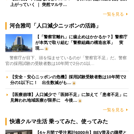
上がっていく ｜ 突然マルサ…
一覧を見る
河合雅司「人口減少ニッポンの活路」
【「警察官離れ」に歯止めはかかるか？】警察庁
が本気で取り組む「警察組織の構造改革」 実
現…
警察庁が目下、頭を悩ませているのが「警察官不足」だ。警察
官の採用試験の受験者数は10年間で2分の1以…
【安全・安心ニッポンの危機】採用試験受験者数は10年間で2
分の1以下に！ 出生数減がも…
【医療崩壊】人口減少で「医師不足」に加えて「患者不足」に
見舞われ地域医療が限界に 今後…
一覧を見る
快適クルマ生活 乗ってみた、使ってみた
【4ヶ月間で受注累計6000台】BEV普及の障壁と