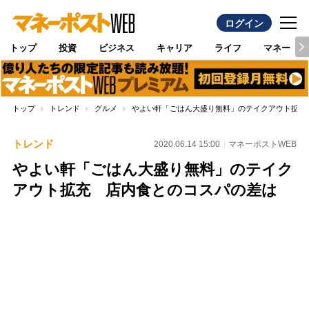
ログイン
トップ
投資
ビジネス
キャリア
ライフ
マネー
トップ
トレンド
グルメ
やよい軒「ごはん大盛り無料」のテイクアウト拡充
トレンド
2020.06.14 15:00
マネーポストWEB
やよい軒「ごはん大盛り無料」のテイク
アウト拡充 店内食とのコスパの差は
Loaded
:
100.00%
/
Unmute