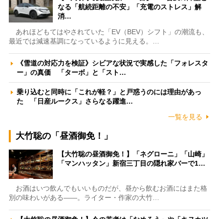
なる「航続距離の不安」「充電のストレス」解
消…
あれほどもてはやされていた「EV（BEV）シフト」の潮流も、
最近では減速基調になっているように見える。…
《雪道の対応力を検証》シビアな状況で実感した「フォレスタ
ー」の真価 「ターボ」と「スト…
乗り込むと同時に「これが軽？」と戸惑うのには理由があっ
た 「日産ルークス」さらなる躍進…
一覧を見る
大竹聡の「昼酒御免！」
【大竹聡の昼酒御免！】「ネグローニ」「山崎」
「マンハッタン」新宿三丁目の隠れ家バーで1…
お酒はいつ飲んでもいいものだが、昼から飲むお酒にはまた格
別の味わいがある――。ライター・作家の大竹…