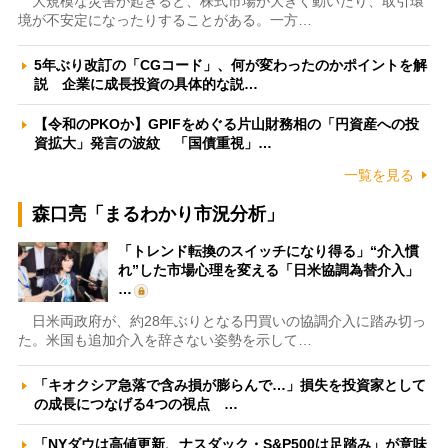
大規模な災害が起きると、株式市場が大きく動いたり、取引環
境が不安定になったりすることがある。一方…
5年ぶり改訂の「CGコード」、何が変わったのかポイントを解
説 企業に成長投資の具体的な説…
【令和のPKOか】GPIFをめぐる片山財務相の「円資産への投
資拡大」発言の波紋 「国債重視」…
一覧を見る
森口亮「まるわかり市況分析」
「トレンド転換のスイッチになり得る」“介入慣
れ”した市場心理を変える「日米協調為替介入」
…
日米両政府が、約28年ぶりとなる円買いの協調介入に踏み切っ
た。米国も追加介入を辞さない姿勢を示して…
「キオクシア急落で含み損が膨らんで…」損失を投資家として
の成長につなげる4つの視点 …
「NYダウは高値更新、ナスダック・S&P500は足踏み」が意味