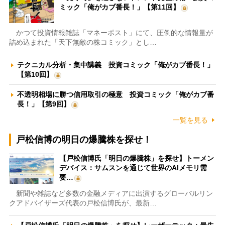
ミック「俺がカブ番長！」【第11回】
かつて投資情報雑誌「マネーポスト」にて、圧倒的な情報量が
詰め込まれた「天下無敵の株コミック」とし…
テクニカル分析・集中講義 投資コミック「俺がカブ番長！」
【第10回】
不透明相場に勝つ信用取引の極意 投資コミック「俺がカブ番
長！」【第9回】
一覧を見る
戸松信博の明日の爆騰株を探せ！
【戸松信博氏「明日の爆騰株」を探せ】トーメン
デバイス：サムスンを通じて世界のAIメモリ需
要…
新聞や雑誌など多数の金融メディアに出演するグローバルリン
クアドバイザーズ代表の戸松信博氏が、最新…