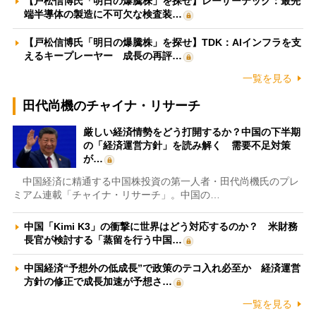
【戸松信博氏「明日の爆騰株」を探せ】レーザーテック：最先
端半導体の製造に不可欠な検査装…
【戸松信博氏「明日の爆騰株」を探せ】TDK：AIインフラを支
えるキープレーヤー 成長の再評…
一覧を見る
田代尚機のチャイナ・リサーチ
厳しい経済情勢をどう打開するか？中国の下半期
の「経済運営方針」を読み解く 需要不足対策
が…
中国経済に精通する中国株投資の第一人者・田代尚機氏のプレ
ミアム連載「チャイナ・リサーチ」。中国の…
中国「Kimi K3」の衝撃に世界はどう対応するのか？ 米財務
長官が検討する「蒸留を行う中国…
中国経済“予想外の低成長”で政策のテコ入れ必至か 経済運営
方針の修正で成長加速が予想さ…
一覧を見る