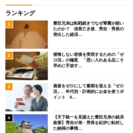
ランキング
豊臣兄弟は転戦続きでなぜ軍費が続い
1
たのか？ 信長亡き後、秀吉・秀長の
突出した経済…
後悔しない老後を実現するための「ゼ
2
ロ活」の極意 「思い入れある品こそ
早めに手放す…
資産をゼロにして最期を迎える「ゼロ
3
活」、年代別・計画的にお金を使うポ
イント 6…
【天下統一を見据えた豊臣兄弟の経済
4
政策】秀吉が弟・秀長を紀伊に転封し
た納得の事情…