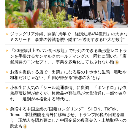
ジャングリア沖縄、開業1周年で「経済効果494億円」の大きな
ミスリード 事業の苦戦を覆い隠す“不透明すぎる巨大な数字”
「30種類以上のパン食べ放題」で行列のできる新形態レストラ
ンを手掛けるサンマルクホールディングス 同社に聞いた「店
舗展開のコンセプト」、事業を多角化してもぶれない軸
お酒を提供する店で「出禁」になる客のトホホな生態 嘔吐や
粗相だけじゃない、店側が嫌がる“最悪の客”とは
小学生に人気の「シール流通事情」に変調 「ボンドロ」は依
然品薄状態が続くが、模倣品や類似品が大量流通し一部で値崩
れ 「選別が本格化する時代に」
急増する中国企業の“国籍ロンダリング” SHEIN、TikTok、
Temu…本社機能を海外に移転させ、トランプ関税の回避を狙
う 現地人を隠れ蓑にした中国企業の農業参入・土地取得への
懸念も