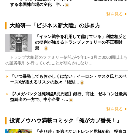
する米国株市場の変化 半…
一覧を見る
大前研一「ビジネス新大陸」の歩き方
「イラン戦争を利用して儲けている」利益相反と
の批判が強まるトランプファミリーの不正蓄財
疑…
トランプ大統領のファミリー信託が今年1～3月に3000回以上も
の証券取引を行っていたことが明らかになり…
「いつ暴発してもおかしくはない」イーロン・マスク氏とスペ
ースXが抱えるリスクの数々「絶対…
【3メガバンクは純利益5兆円超】銀行、商社、ゼネコンは最高
益続出の一方で、中小企業・…
一覧を見る
投資ノウハウ満載コミック「俺がカブ番長！」
「売り時」を逃さないトレンド見極め術 投資コ