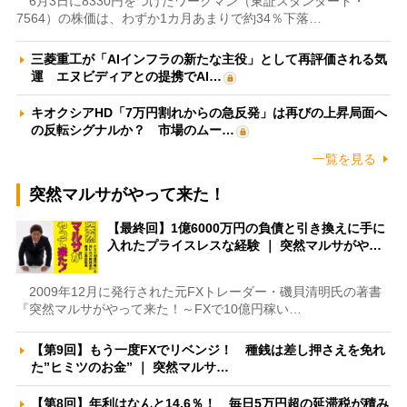
6月3日に8330円をつけたワークマン（東証スタンダード・
7564）の株価は、わずか1カ月あまりで約34％下落…
三菱重工が「AIインフラの新たな主役」として再評価される気
運 エヌビディアとの提携でAI…
キオクシアHD「7万円割れからの急反発」は再びの上昇局面へ
の反転シグナルか？ 市場のムー…
一覧を見る
突然マルサがやって来た！
【最終回】1億6000万円の負債と引き換えに手に
入れたプライスレスな経験 ｜ 突然マルサがや…
2009年12月に発行された元FXトレーダー・磯貝清明氏の著書
『突然マルサがやって来た！～FXで10億円稼い…
【第9回】もう一度FXでリベンジ！ 種銭は差し押さえを免れ
た”ヒミツのお金” ｜ 突然マルサ…
【第8回】年利はなんと14.6％！ 毎日5万円超の延滞税が積み