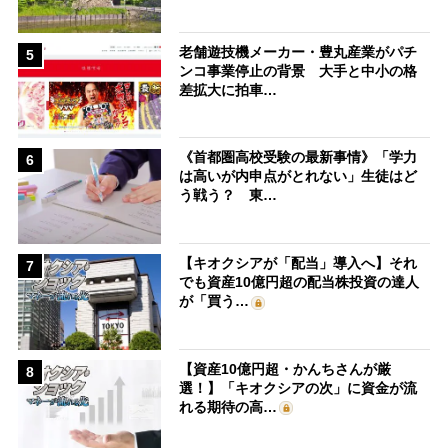
老舗遊技機メーカー・豊丸産業がパチ
5
ンコ事業停止の背景 大手と中小の格
差拡大に拍車…
《首都圏高校受験の最新事情》「学力
6
は高いが内申点がとれない」生徒はど
う戦う？ 東…
【キオクシアが「配当」導入へ】それ
7
でも資産10億円超の配当株投資の達人
が「買う…
【資産10億円超・かんちさんが厳
8
選！】「キオクシアの次」に資金が流
れる期待の高…