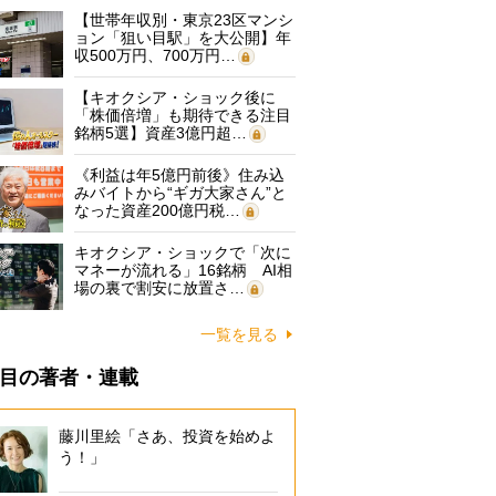
【世帯年収別・東京23区マンシ
ョン「狙い目駅」を大公開】年
収500万円、700万円…
【キオクシア・ショック後に
「株価倍増」も期待できる注目
銘柄5選】資産3億円超…
《利益は年5億円前後》住み込
みバイトから“ギガ大家さん”と
なった資産200億円税…
キオクシア・ショックで「次に
マネーが流れる」16銘柄 AI相
場の裏で割安に放置さ…
一覧を見る
目の著者・連載
藤川里絵「さあ、投資を始めよ
う！」