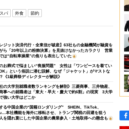
スパ
外食
節約
レジット決済代行・全東信が破産】63社もの金融機関が融資を
がら「20年以上の粉飾決算」を見抜けなかったカラクリ 営業
では“自転車操業”の焦りも表出していた
のお葬式で悩ましい“喪服問題” 女性は「ワンピースを着てい
OK」という俗説に潜む誤解、なぜ「ジャケット」がマストな
？《1級葬祭ディレクターが解説》
社の大学別就職者数ランキングを解剖》三菱商事、三井物産、
商事への就職者は「東大・早大・慶大で約6割」の現実 3大学
で強い大学はどこか
する中国企業の“国籍ロンダリング” SHEIN、TikTok、
mu…本社機能を海外に移転させ、トランプ関税の回避を狙う
人を隠れ蓑にした中国企業の農業参入・土地取得への懸念も