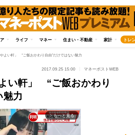
ア
ライフ
マネー
住まい・不動産
家計
トレ
やよい軒」 “ご飯おかわり自由”だけではない魅力
2017.09.25 15:00
マネーポストWEB
よい軒」 “ご飯おかわり
い魅力
もっと見る
arrow_forward_ios