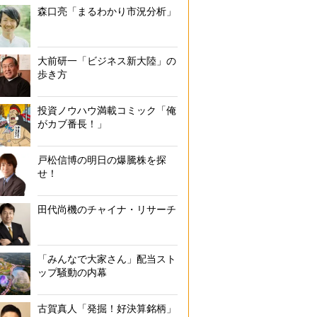
森口亮「まるわかり市況分析」
大前研一「ビジネス新大陸」の
歩き方
投資ノウハウ満載コミック「俺
がカブ番長！」
戸松信博の明日の爆騰株を探
せ！
田代尚機のチャイナ・リサーチ
「みんなで大家さん」配当スト
ップ騒動の内幕
古賀真人「発掘！好決算銘柄」