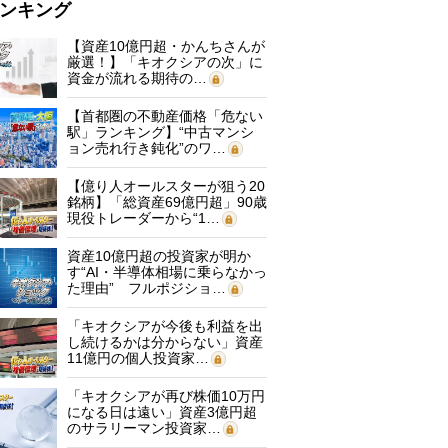
ンキング
【資産10億円超・かんちさんが
厳選！】「キオクシアの次」に
資金が流れる期待の…
【首都圏の不動産価格「危ない
駅」ランキング】“中古マンシ
ョン売れ行き鈍化”のワ…
【億り人オールスターが狙う20
銘柄】「総資産69億円超」90歳
現役トレーダーから“1…
資産10億円超の投資家が明か
す“AI・半導体相場に乗らなかっ
た理由” フルポジショ…
「キオクシアが今後も利益を出
し続けるかは分からない」資産
11億円の個人投資家…
「キオクシアが再び株価10万円
になる日は遠い」資産3億円超
のサラリーマン投資家…