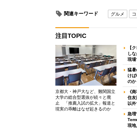
関連キーワード
グルメ
コ
注目TOPIC
【ク
しな
現場
猛暑
けば
のか
京都大・神戸大など、難関国立
《商
大学の総合型選抜が続々と廃
住友
止 「推薦入試の拡大」報道と
以外
現実の乖離はなぜ起きるのか
急増
Te
現地