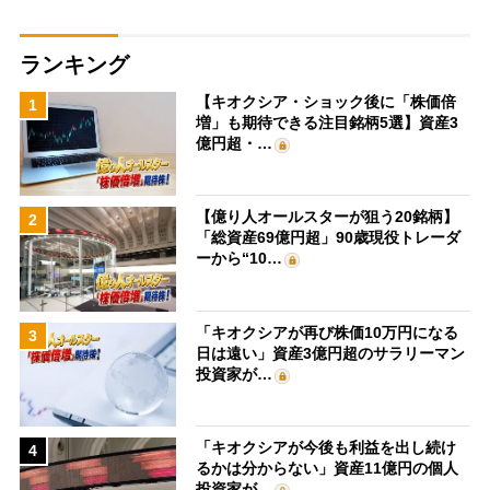
ランキング
【キオクシア・ショック後に「株価倍
1
増」も期待できる注目銘柄5選】資産3
億円超・…
【億り人オールスターが狙う20銘柄】
2
「総資産69億円超」90歳現役トレーダ
ーから“10…
「キオクシアが再び株価10万円になる
3
日は遠い」資産3億円超のサラリーマン
投資家が…
「キオクシアが今後も利益を出し続け
4
るかは分からない」資産11億円の個人
投資家が…