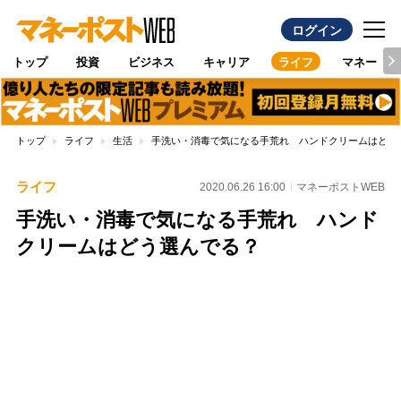
ログイン
トップ
投資
ビジネス
キャリア
ライフ
マネー
トップ
ライフ
生活
手洗い・消毒で気になる手荒れ ハンドクリームはどう
ライフ
2020.06.26 16:00
マネーポストWEB
手洗い・消毒で気になる手荒れ ハンド
クリームはどう選んでる？
Loaded
:
88.23%
/
Unmute