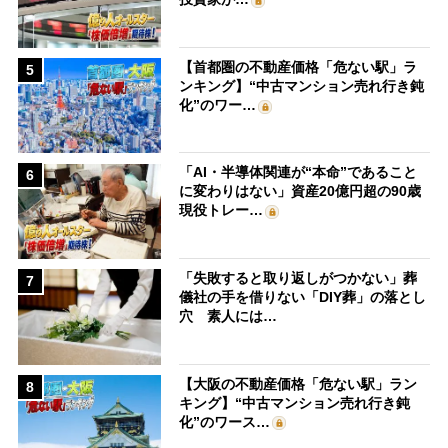
【首都圏の不動産価格「危ない駅」ラ
5
ンキング】“中古マンション売れ行き鈍
化”のワー…
「AI・半導体関連が“本命”であること
6
に変わりはない」資産20億円超の90歳
現役トレー…
「失敗すると取り返しがつかない」葬
7
儀社の手を借りない「DIY葬」の落とし
穴 素人には…
【大阪の不動産価格「危ない駅」ラン
8
キング】“中古マンション売れ行き鈍
化”のワース…