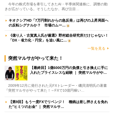
今年の株式市場を牽引してきたAI・半導体関連株に、調整の動
きが広がっている。そうしたなか、再び注目…
キオクシアHD「7万円割れからの急反発」は再びの上昇局面へ
の反転シグナルか？ 市場のムー…
《億り人・古賀真人氏が厳選》野村総合研究所だけじゃない！
「DX・省力化・円安」を追い風に…
一覧を見る
突然マルサがやって来た！
【最終回】1億6000万円の負債と引き換えに手に
入れたプライスレスな経験 ｜ 突然マルサがや…
2009年12月に発行された元FXトレーダー・磯貝清明氏の著書
『突然マルサがやって来た！～FXで10億円稼い…
【第9回】もう一度FXでリベンジ！ 種銭は差し押さえを免れ
た”ヒミツのお金” ｜ 突然マルサ…