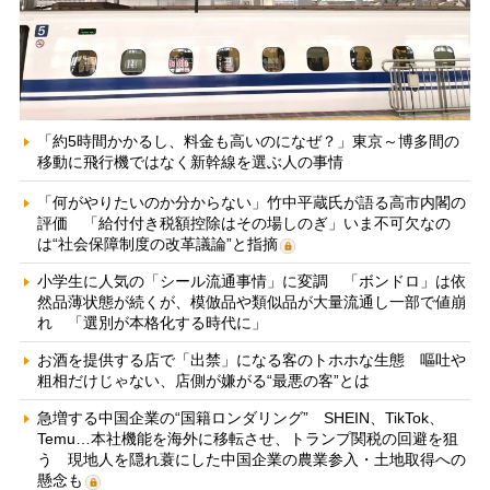
「約5時間かかるし、料金も高いのになぜ？」東京～博多間の
移動に飛行機ではなく新幹線を選ぶ人の事情
「何がやりたいのか分からない」竹中平蔵氏が語る高市内閣の
評価 「給付付き税額控除はその場しのぎ」いま不可欠なの
は“社会保障制度の改革議論”と指摘
小学生に人気の「シール流通事情」に変調 「ボンドロ」は依
然品薄状態が続くが、模倣品や類似品が大量流通し一部で値崩
れ 「選別が本格化する時代に」
お酒を提供する店で「出禁」になる客のトホホな生態 嘔吐や
粗相だけじゃない、店側が嫌がる“最悪の客”とは
急増する中国企業の“国籍ロンダリング” SHEIN、TikTok、
Temu…本社機能を海外に移転させ、トランプ関税の回避を狙
う 現地人を隠れ蓑にした中国企業の農業参入・土地取得への
懸念も