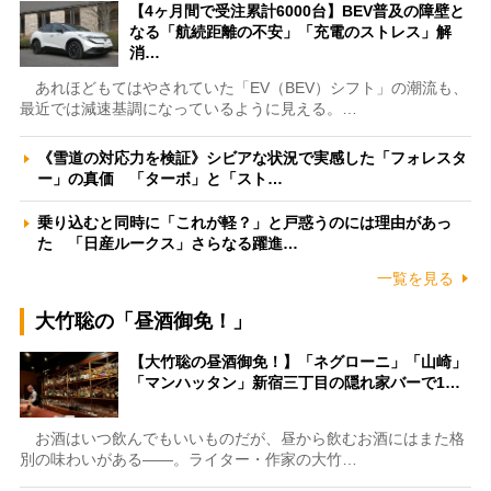
【4ヶ月間で受注累計6000台】BEV普及の障壁と
なる「航続距離の不安」「充電のストレス」解
消…
あれほどもてはやされていた「EV（BEV）シフト」の潮流も、
最近では減速基調になっているように見える。…
《雪道の対応力を検証》シビアな状況で実感した「フォレスタ
ー」の真価 「ターボ」と「スト…
乗り込むと同時に「これが軽？」と戸惑うのには理由があっ
た 「日産ルークス」さらなる躍進…
一覧を見る
大竹聡の「昼酒御免！」
【大竹聡の昼酒御免！】「ネグローニ」「山崎」
「マンハッタン」新宿三丁目の隠れ家バーで1…
お酒はいつ飲んでもいいものだが、昼から飲むお酒にはまた格
別の味わいがある――。ライター・作家の大竹…