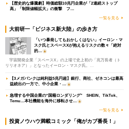
【歴史的な爆騰劇】時価総額10兆円企業が「2連続ストップ
高」「制限値幅拡大」の衝撃 フ…
一覧を見る
大前研一「ビジネス新大陸」の歩き方
「いつ暴発してもおかしくはない」イーロン・マ
スク氏とスペースXが抱えるリスクの数々「絶対
的…
宇宙開発企業「スペースX」の上場で史上初の「兆万長者（ト
リリオネア）」となったイーロン・マスク氏。…
【3メガバンクは純利益5兆円超】銀行、商社、ゼネコンは最高
益続出の一方で、中小企業・…
急増する中国企業の“国籍ロンダリング” SHEIN、TikTok、
Temu…本社機能を海外に移転させ…
一覧を見る
投資ノウハウ満載コミック「俺がカブ番長！」