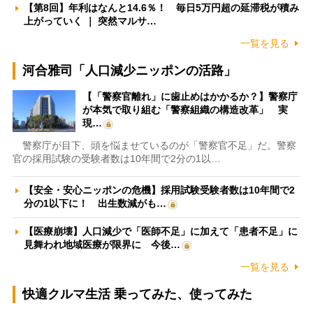
【第8回】年利はなんと14.6％！ 毎日5万円超の延滞税が積み
上がっていく ｜ 突然マルサ…
一覧を見る
河合雅司「人口減少ニッポンの活路」
【「警察官離れ」に歯止めはかかるか？】警察庁
が本気で取り組む「警察組織の構造改革」 実
現…
警察庁が目下、頭を悩ませているのが「警察官不足」だ。警察
官の採用試験の受験者数は10年間で2分の1以…
【安全・安心ニッポンの危機】採用試験受験者数は10年間で2
分の1以下に！ 出生数減がも…
【医療崩壊】人口減少で「医師不足」に加えて「患者不足」に
見舞われ地域医療が限界に 今後…
一覧を見る
快適クルマ生活 乗ってみた、使ってみた