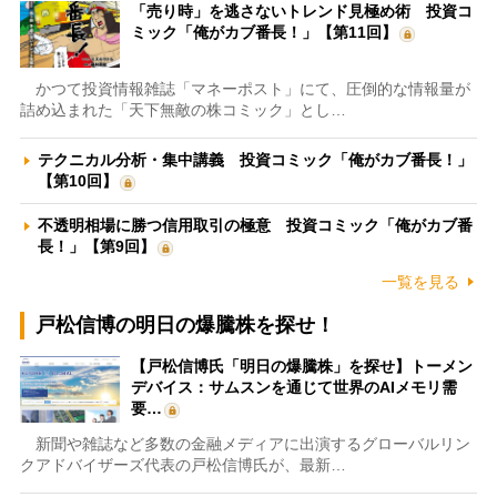
「売り時」を逃さないトレンド見極め術 投資コ
ミック「俺がカブ番長！」【第11回】
かつて投資情報雑誌「マネーポスト」にて、圧倒的な情報量が
詰め込まれた「天下無敵の株コミック」とし…
テクニカル分析・集中講義 投資コミック「俺がカブ番長！」
【第10回】
不透明相場に勝つ信用取引の極意 投資コミック「俺がカブ番
長！」【第9回】
一覧を見る
戸松信博の明日の爆騰株を探せ！
【戸松信博氏「明日の爆騰株」を探せ】トーメン
デバイス：サムスンを通じて世界のAIメモリ需
要…
新聞や雑誌など多数の金融メディアに出演するグローバルリン
クアドバイザーズ代表の戸松信博氏が、最新…