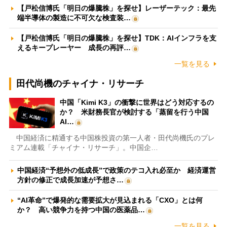
【戸松信博氏「明日の爆騰株」を探せ】レーザーテック：最先
端半導体の製造に不可欠な検査装…
【戸松信博氏「明日の爆騰株」を探せ】TDK：AIインフラを支
えるキープレーヤー 成長の再評…
一覧を見る
田代尚機のチャイナ・リサーチ
中国「Kimi K3」の衝撃に世界はどう対応するの
か？ 米財務長官が検討する「蒸留を行う中国
AI…
中国経済に精通する中国株投資の第一人者・田代尚機氏のプレ
ミアム連載「チャイナ・リサーチ」。中国企…
中国経済“予想外の低成長”で政策のテコ入れ必至か 経済運営
方針の修正で成長加速が予想さ…
“AI革命”で爆発的な需要拡大が見込まれる「CXO」とは何
か？ 高い競争力を持つ中国の医薬品…
一覧を見る