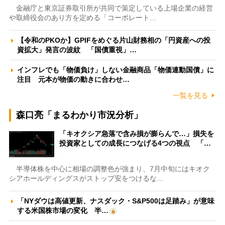
金融庁と東京証券取引所が共同で策定している上場企業の経営
や取締役会のあり方を定める「コーポレート…
【令和のPKOか】GPIFをめぐる片山財務相の「円資産への投
資拡大」発言の波紋 「国債重視」…
インフレでも「物価負け」しない金融商品「物価連動国債」に
注目 元本が物価の動きに合わせ…
一覧を見る
森口亮「まるわかり市況分析」
「キオクシア急落で含み損が膨らんで…」損失を
投資家としての成長につなげる4つの視点 「…
半導体株を中心に相場の調整色が強まり、7月中旬にはキオク
シアホールディングスがストップ安をつけるな…
「NYダウは高値更新、ナスダック・S&P500は足踏み」が意味
する米国株市場の変化 半…