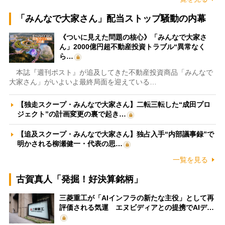
「みんなで大家さん」配当ストップ騒動の内幕
《ついに見えた問題の核心》「みんなで大家さ
ん」2000億円超不動産投資トラブル“異常なく
ら…
本誌『週刊ポスト』が追及してきた不動産投資商品「みんなで
大家さん」がいよいよ最終局面を迎えている…
【独走スクープ・みんなで大家さん】二転三転した“成田プロ
ジェクト”の計画変更の裏で起き…
【追及スクープ・みんなで大家さん】独占入手“内部議事録”で
明かされる柳瀬健一・代表の思…
一覧を見る
古賀真人「発掘！好決算銘柄」
三菱重工が「AIインフラの新たな主役」として再
評価される気運 エヌビディアとの提携でAIデ…