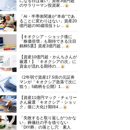
になる日は遠い」資産3億円超
のサラリーマン投資家…
「AI・半導体関連が“本命”であ
ることに変わりはない」資産20
億円超の90歳現役トレ…
【キオクシア・ショック後に
「株価倍増」も期待できる注目
銘柄5選】資産3億円超…
【資産10億円超・かんちさんが
厳選！】「キオクシアの次」に
資金が流れる期待の…
《2年弱で資産17.5倍の元証券
マンが「キオクシア急落で次に
狙う」5銘柄を公開》1…
【資産11億円マック・チェリー
さん厳選「キオクシア・ショッ
ク」後に大化け期待4…
「失敗すると取り返しがつかな
い」葬儀社の手を借りない
「DIY葬」の落とし穴 素人