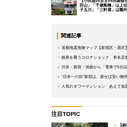
【小田急vs京王vs田園都
田山」「千歳船橋」は上
子玉川」「三軒屋」は圏
関連記事
首都地震危険マップ【新宿区・港区
銀座を襲うコロナショック 有名店
渋谷・新宿・池袋から「電車で5分
“日本一の街”新宿は、探せば安い物
人気のタワーマンション あえて低
注目TOPIC
【納