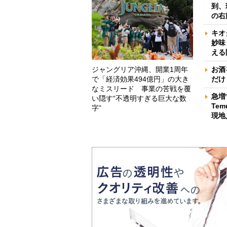
到、
の右
キオ
妙味
える
ジャングリア沖縄、開業1周年
お酒
で「経済効果494億円」の大き
だけ
なミスリード 事業の苦戦を覆
急増
い隠す“不透明すぎる巨大な数
Te
字”
現地