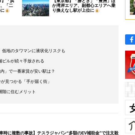
市】「浜
【東京都】「勝どき」「豊洲」ほ
位、「二
か湾岸エリア、副都心エリアへ乗
外に
り換えなし駅が上位に
】低地のタワマンに液状化リスクも
舗ビルが続々手放される
以内」で一番家賃が安い駅は？
件が見つかる「手が届く街」
層階に住むメリット
車時に複数の事故】テスラジャパン“多額のEV補助金”で注文殺