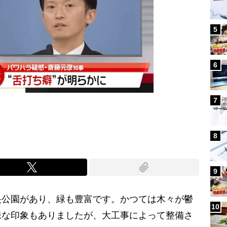
5
6
7
8
9
公園があり、緑も豊富です。かつては木々が鬱
10
味な印象もありましたが、大工事によって整備さ