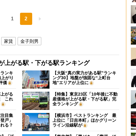
1
2
家賃
金子則男
格が上がる駅・下がる駅ランキング
”ランキ
【大阪“真の実力がある駅”ランキ
値上がり
ング30】地盤が強固な“上町台
評価
地”エリアが上位に
が上がる
【特集】東京23区「10年後に不動
差 これ
産価格が上がる駅・下がる駅」完
？
全ランキング
に注目集
【横浜市】ベストランキング 最
「登戸」
上位に「日吉本町」ほかグリーン
される？
ライン沿線駅が