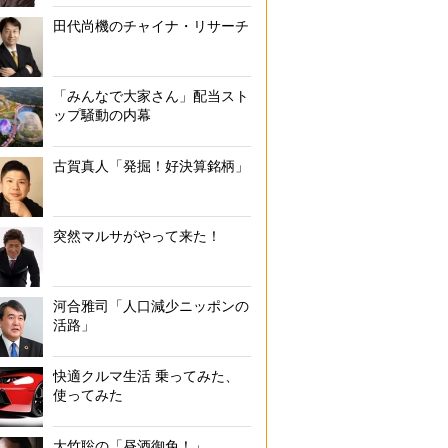
田代尚機のチャイナ・リサーチ
「みんなで大家さん」配当スト
ップ騒動の内幕
古賀真人「発掘！好決算銘柄」
突然マルサがやって来た！
河合雅司「人口減少ニッポンの
活路」
快適クルマ生活 乗ってみた、
使ってみた
大竹聡の「昼酒御免！」