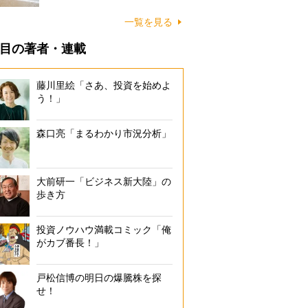
に…
一覧を見る
目の著者・連載
藤川里絵「さあ、投資を始めよ
う！」
森口亮「まるわかり市況分析」
大前研一「ビジネス新大陸」の
歩き方
投資ノウハウ満載コミック「俺
がカブ番長！」
戸松信博の明日の爆騰株を探
せ！