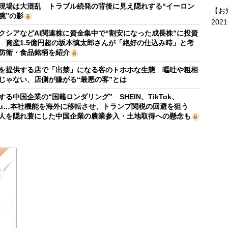
現場は大混乱 トラブル続発の背後に見え隠れする“イーロン
【お
腕”の影
202
クシアなどAI関連株に資金集中で“割安になった成長株”に投資
 資産1.5億円超の坂本慎太郎さんが「絶好の仕込み時」と考
防衛・食品銘柄を紹介
を提供する店で「出禁」になる客のトホホな生態 嘔吐や粗相
じゃない、店側が嫌がる“最悪の客”とは
する中国企業の“国籍ロンダリング” SHEIN、TikTok、
mu…本社機能を海外に移転させ、トランプ関税の回避を狙う
人を隠れ蓑にした中国企業の農業参入・土地取得への懸念も