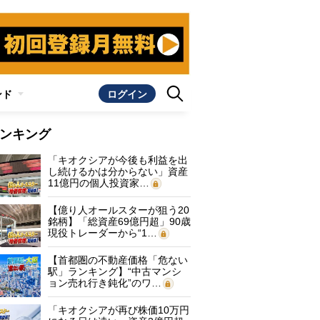
ンド
ログイン
ンキング
「キオクシアが今後も利益を出
し続けるかは分からない」資産
11億円の個人投資家…
【億り人オールスターが狙う20
銘柄】「総資産69億円超」90歳
現役トレーダーから“1…
【首都圏の不動産価格「危ない
駅」ランキング】“中古マンシ
ョン売れ行き鈍化”のワ…
「キオクシアが再び株価10万円