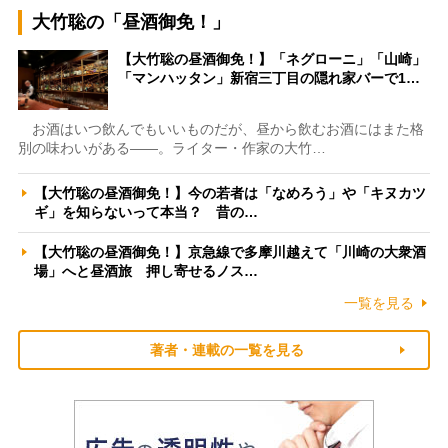
大竹聡の「昼酒御免！」
【大竹聡の昼酒御免！】「ネグローニ」「山崎」
「マンハッタン」新宿三丁目の隠れ家バーで1…
お酒はいつ飲んでもいいものだが、昼から飲むお酒にはまた格
別の味わいがある――。ライター・作家の大竹…
【大竹聡の昼酒御免！】今の若者は「なめろう」や「キヌカツ
ギ」を知らないって本当？ 昔の…
【大竹聡の昼酒御免！】京急線で多摩川越えて「川崎の大衆酒
場」へと昼酒旅 押し寄せるノス…
一覧を見る
著者・連載の一覧を見る