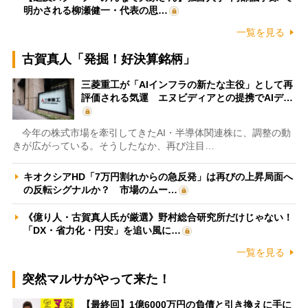
明かされる柳瀬健一・代表の思…
一覧を見る
古賀真人「発掘！好決算銘柄」
三菱重工が「AIインフラの新たな主役」として再
評価される気運 エヌビディアとの提携でAIデ…
今年の株式市場を牽引してきたAI・半導体関連株に、調整の動
きが広がっている。そうしたなか、再び注目…
キオクシアHD「7万円割れからの急反発」は再びの上昇局面へ
の反転シグナルか？ 市場のムー…
《億り人・古賀真人氏が厳選》野村総合研究所だけじゃない！
「DX・省力化・円安」を追い風に…
一覧を見る
突然マルサがやって来た！
【最終回】1億6000万円の負債と引き換えに手に