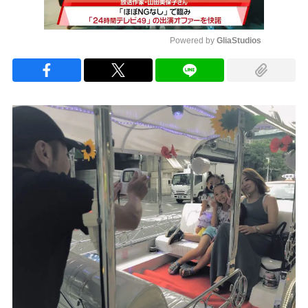
Powered by 
GliaStudios
Mute