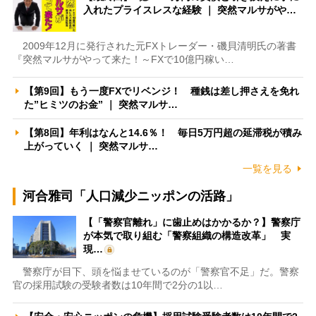
入れたプライスレスな経験 ｜ 突然マルサがや…
2009年12月に発行された元FXトレーダー・磯貝清明氏の著書
『突然マルサがやって来た！～FXで10億円稼い…
【第9回】もう一度FXでリベンジ！ 種銭は差し押さえを免れ
た”ヒミツのお金” ｜ 突然マルサ…
【第8回】年利はなんと14.6％！ 毎日5万円超の延滞税が積み
上がっていく ｜ 突然マルサ…
一覧を見る
河合雅司「人口減少ニッポンの活路」
【「警察官離れ」に歯止めはかかるか？】警察庁
が本気で取り組む「警察組織の構造改革」 実
現…
警察庁が目下、頭を悩ませているのが「警察官不足」だ。警察
官の採用試験の受験者数は10年間で2分の1以…