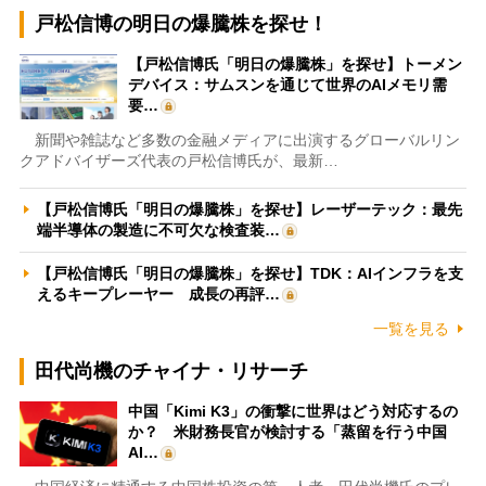
戸松信博の明日の爆騰株を探せ！
【戸松信博氏「明日の爆騰株」を探せ】トーメン
デバイス：サムスンを通じて世界のAIメモリ需
要…
新聞や雑誌など多数の金融メディアに出演するグローバルリン
クアドバイザーズ代表の戸松信博氏が、最新…
【戸松信博氏「明日の爆騰株」を探せ】レーザーテック：最先
端半導体の製造に不可欠な検査装…
【戸松信博氏「明日の爆騰株」を探せ】TDK：AIインフラを支
えるキープレーヤー 成長の再評…
一覧を見る
田代尚機のチャイナ・リサーチ
中国「Kimi K3」の衝撃に世界はどう対応するの
か？ 米財務長官が検討する「蒸留を行う中国
AI…