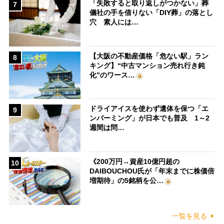
「失敗すると取り返しがつかない」葬
7
儀社の手を借りない「DIY葬」の落とし
穴 素人には…
【大阪の不動産価格「危ない駅」ラン
8
キング】“中古マンション売れ行き鈍
化”のワース…
ドライアイスを使わず遺体を保つ「エ
9
ンバーミング」が日本でも普及 1～2
週間は問…
《200万円→資産10億円超の
10
DAIBOUCHOU氏が「年末までに株価倍
増期待」の5銘柄を公…
一覧を見る