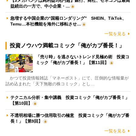
【3メガバンクは純利益5兆円超】銀行、商社、ゼネコンは最高
益続出の一方で、中小企業・…
急増する中国企業の“国籍ロンダリング” SHEIN、TikTok、
Temu…本社機能を海外に移転させ…
一覧を見る
投資ノウハウ満載コミック「俺がカブ番長！」
「売り時」を逃さないトレンド見極め術 投資コ
ミック「俺がカブ番長！」【第11回】
かつて投資情報雑誌「マネーポスト」にて、圧倒的な情報量が
詰め込まれた「天下無敵の株コミック」とし…
テクニカル分析・集中講義 投資コミック「俺がカブ番長！」
【第10回】
不透明相場に勝つ信用取引の極意 投資コミック「俺がカブ番
長！」【第9回】
一覧を見る