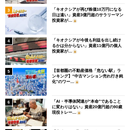
「キオクシアが再び株価10万円になる
3
日は遠い」資産3億円超のサラリーマン
投資家が…
「キオクシアが今後も利益を出し続け
4
るかは分からない」資産11億円の個人
投資家が…
【首都圏の不動産価格「危ない駅」ラ
5
ンキング】“中古マンション売れ行き鈍
化”のワー…
「AI・半導体関連が“本命”であること
6
に変わりはない」資産20億円超の90歳
現役トレー…