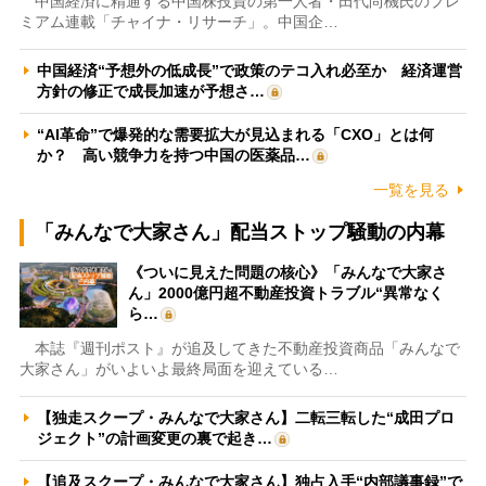
中国経済に精通する中国株投資の第一人者・田代尚機氏のプレ
ミアム連載「チャイナ・リサーチ」。中国企…
中国経済“予想外の低成長”で政策のテコ入れ必至か 経済運営
方針の修正で成長加速が予想さ…
“AI革命”で爆発的な需要拡大が見込まれる「CXO」とは何
か？ 高い競争力を持つ中国の医薬品…
一覧を見る
「みんなで大家さん」配当ストップ騒動の内幕
《ついに見えた問題の核心》「みんなで大家さ
ん」2000億円超不動産投資トラブル“異常なく
ら…
本誌『週刊ポスト』が追及してきた不動産投資商品「みんなで
大家さん」がいよいよ最終局面を迎えている…
【独走スクープ・みんなで大家さん】二転三転した“成田プロ
ジェクト”の計画変更の裏で起き…
【追及スクープ・みんなで大家さん】独占入手“内部議事録”で