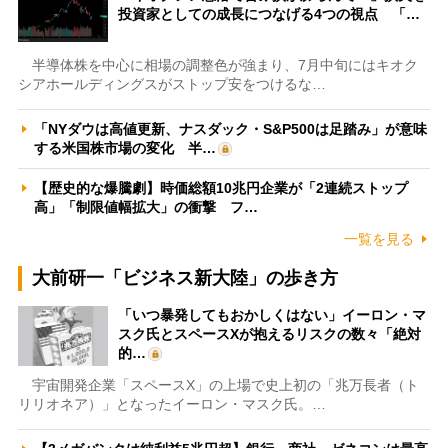
投資家としての成長につなげる4つの視点 「…
半導体株を中心に相場の調整色が強まり、7月中旬にはキオク
シアホールディングスがストップ安をつけるな…
「NYダウは高値更新、ナスダック・S&P500は足踏み」が意味
する米国株市場の変化 半…
【歴史的な爆騰劇】時価総額10兆円企業が「2連続ストップ
高」「制限値幅拡大」の衝撃 フ…
一覧を見る
大前研一「ビジネス新大陸」の歩き方
「いつ暴発してもおかしくはない」イーロン・マ
スク氏とスペースXが抱えるリスクの数々「絶対
的…
宇宙開発企業「スペースX」の上場で史上初の「兆万長者（ト
リリオネア）」となったイーロン・マスク氏。…