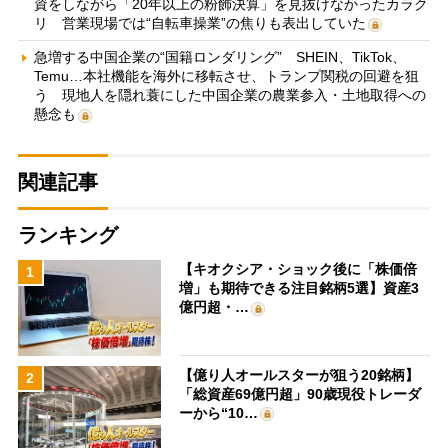
資をしながら「20年以上の粉飾決算」を見抜けなかったカラク
リ 営業現場では“自転車操業”の焦りも表出していた
急増する中国企業の“国籍ロンダリング” SHEIN、TikTok、
Temu…本社機能を海外に移転させ、トランプ関税の回避を狙
う 現地人を隠れ蓑にした中国企業の農業参入・土地取得への
懸念も
関連記事
ランキング
【キオクシア・ショック後に「株価倍
1
増」も期待できる注目銘柄5選】資産3
億円超・…
【億り人オールスターが狙う20銘柄】
2
「総資産69億円超」90歳現役トレーダ
ーから“10…