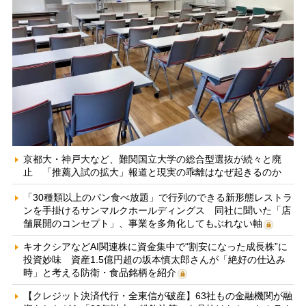
京都大・神戸大など、難関国立大学の総合型選抜が続々と廃
止 「推薦入試の拡大」報道と現実の乖離はなぜ起きるのか
「30種類以上のパン食べ放題」で行列のできる新形態レストラ
ンを手掛けるサンマルクホールディングス 同社に聞いた「店
舗展開のコンセプト」、事業を多角化してもぶれない軸
キオクシアなどAI関連株に資金集中で“割安になった成長株”に
投資妙味 資産1.5億円超の坂本慎太郎さんが「絶好の仕込み
時」と考える防衛・食品銘柄を紹介
【クレジット決済代行・全東信が破産】63社もの金融機関が融