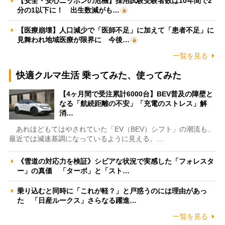
【安全・安心ニッポンの危機】採用試験受験者数は10年間で2
分の1以下に！ 出生数減がも…
【医療崩壊】人口減少で「医師不足」に加えて「患者不足」に
見舞われ地域医療が限界に 今後…
一覧を見る
快適クルマ生活 乗ってみた、使ってみた
【4ヶ月間で受注累計6000台】BEV普及の障壁と
なる「航続距離の不安」「充電のストレス」解
消…
あれほどもてはやされていた「EV（BEV）シフト」の潮流も、
最近では減速基調になっているように見える。…
《雪道の対応力を検証》シビアな状況で実感した「フォレスタ
ー」の真価 「ターボ」と「スト…
乗り込むと同時に「これが軽？」と戸惑うのには理由があっ
た 「日産ルークス」さらなる躍進…
一覧を見る