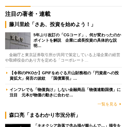
注目の著者・連載
藤川里絵「さあ、投資を始めよう！」
5年ぶり改訂の「CGコード」、何が変わったのか
ポイントを解説 企業に成長投資の具体的な説
明…
金融庁と東京証券取引所が共同で策定している上場企業の経営
や取締役会のあり方を定める「コーポレート…
【令和のPKOか】GPIFをめぐる片山財務相の「円資産への投
資拡大」発言の波紋 「国債重視」…
インフレでも「物価負け」しない金融商品「物価連動国債」に
注目 元本が物価の動きに合わせ…
一覧を見る
森口亮「まるわかり市況分析」
「キオクシア急落で含み損が膨らんで…」損失を