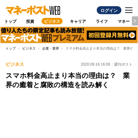
ログイン
トップ
投資
ビジネス
キャリア
ライフ
マネー
トップ
ビジネス
企業・業界
スマホ料金高止まり本当の理由は？ 業界の癒
ビジネス
2020.09.16 16:00
週刊ポスト
スマホ料金高止まり本当の理由は？ 業
界の癒着と腐敗の構造を読み解く
Loaded
:
97.13%
/
Unmute