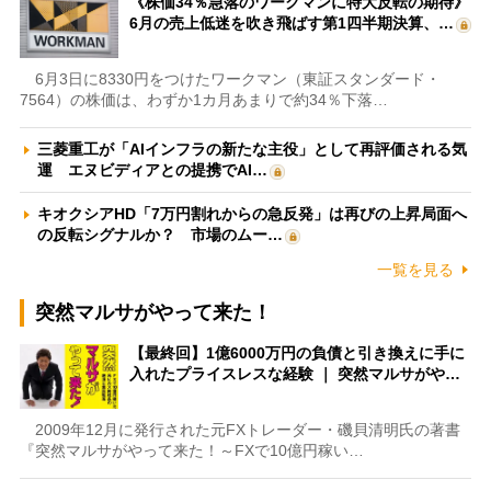
《株価34％急落のワークマンに特大反転の期待》
6月の売上低迷を吹き飛ばす第1四半期決算、…
6月3日に8330円をつけたワークマン（東証スタンダード・
7564）の株価は、わずか1カ月あまりで約34％下落…
三菱重工が「AIインフラの新たな主役」として再評価される気
運 エヌビディアとの提携でAI…
キオクシアHD「7万円割れからの急反発」は再びの上昇局面へ
の反転シグナルか？ 市場のムー…
一覧を見る
突然マルサがやって来た！
【最終回】1億6000万円の負債と引き換えに手に
入れたプライスレスな経験 ｜ 突然マルサがや…
2009年12月に発行された元FXトレーダー・磯貝清明氏の著書
『突然マルサがやって来た！～FXで10億円稼い…