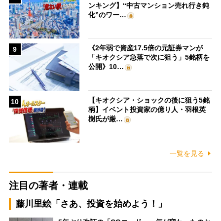
ンキング】“中古マンション売れ行き鈍
化”のワー…
《2年弱で資産17.5倍の元証券マンが
9
「キオクシア急落で次に狙う」5銘柄を
公開》10…
【キオクシア・ショックの後に狙う5銘
10
柄】イベント投資家の億り人・羽根英
樹氏が厳…
一覧を見る
注目の著者・連載
藤川里絵「さあ、投資を始めよう！」