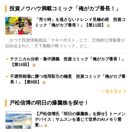
投資ノウハウ満載コミック「俺がカブ番長！」
「売り時」を逃さないトレンド見極め術 投資コ
ミック「俺がカブ番長！」【第11回】
かつて投資情報雑誌「マネーポスト」にて、圧倒的な情報量が
詰め込まれた「天下無敵の株コミック」とし…
テクニカル分析・集中講義 投資コミック「俺がカブ番長！」
【第10回】
不透明相場に勝つ信用取引の極意 投資コミック「俺がカブ番
長！」【第9回】
一覧を見る
戸松信博の明日の爆騰株を探せ！
【戸松信博氏「明日の爆騰株」を探せ】トーメン
デバイス：サムスンを通じて世界のAIメモリ需
要…