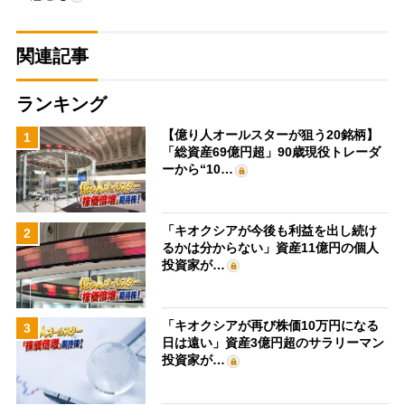
関連記事
ランキング
【億り人オールスターが狙う20銘柄】
1
「総資産69億円超」90歳現役トレーダ
ーから“10…
「キオクシアが今後も利益を出し続け
2
るかは分からない」資産11億円の個人
投資家が…
「キオクシアが再び株価10万円になる
3
日は遠い」資産3億円超のサラリーマン
投資家が…