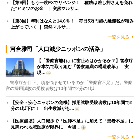
【第9回】もう一度FXでリベンジ！ 種銭は差し押さえを免れ
た”ヒミツのお金” ｜ 突然マルサ…
【第8回】年利はなんと14.6％！ 毎日5万円超の延滞税が積み
上がっていく ｜ 突然マルサ…
一覧を見る
河合雅司「人口減少ニッポンの活路」
【「警察官離れ」に歯止めはかかるか？】警察庁
が本気で取り組む「警察組織の構造改革」 実
現…
警察庁が目下、頭を悩ませているのが「警察官不足」だ。警察
官の採用試験の受験者数は10年間で2分の1以…
【安全・安心ニッポンの危機】採用試験受験者数は10年間で2
分の1以下に！ 出生数減がも…
【医療崩壊】人口減少で「医師不足」に加えて「患者不足」に
見舞われ地域医療が限界に 今後…
一覧を見る