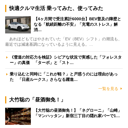
快適クルマ生活 乗ってみた、使ってみた
【4ヶ月間で受注累計6000台】BEV普及の障壁と
なる「航続距離の不安」「充電のストレス」解
消…
あれほどもてはやされていた「EV（BEV）シフト」の潮流も、
最近では減速基調になっているように見える。…
《雪道の対応力を検証》シビアな状況で実感した「フォレスタ
ー」の真価 「ターボ」と「スト…
乗り込むと同時に「これが軽？」と戸惑うのには理由があっ
た 「日産ルークス」さらなる躍進…
一覧を見る
大竹聡の「昼酒御免！」
【大竹聡の昼酒御免！】「ネグローニ」「山崎」
「マンハッタン」新宿三丁目の隠れ家バーで1…