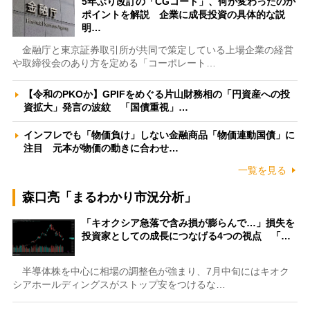
5年ぶり改訂の「CGコード」、何が変わったのか
ポイントを解説 企業に成長投資の具体的な説
明…
金融庁と東京証券取引所が共同で策定している上場企業の経営
や取締役会のあり方を定める「コーポレート…
【令和のPKOか】GPIFをめぐる片山財務相の「円資産への投
資拡大」発言の波紋 「国債重視」…
インフレでも「物価負け」しない金融商品「物価連動国債」に
注目 元本が物価の動きに合わせ…
一覧を見る
森口亮「まるわかり市況分析」
「キオクシア急落で含み損が膨らんで…」損失を
投資家としての成長につなげる4つの視点 「…
半導体株を中心に相場の調整色が強まり、7月中旬にはキオク
シアホールディングスがストップ安をつけるな…