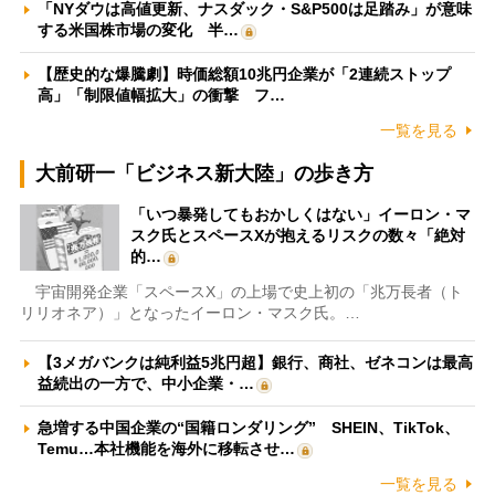
「NYダウは高値更新、ナスダック・S&P500は足踏み」が意味
する米国株市場の変化 半…
【歴史的な爆騰劇】時価総額10兆円企業が「2連続ストップ
高」「制限値幅拡大」の衝撃 フ…
一覧を見る
大前研一「ビジネス新大陸」の歩き方
「いつ暴発してもおかしくはない」イーロン・マ
スク氏とスペースXが抱えるリスクの数々「絶対
的…
宇宙開発企業「スペースX」の上場で史上初の「兆万長者（ト
リリオネア）」となったイーロン・マスク氏。…
【3メガバンクは純利益5兆円超】銀行、商社、ゼネコンは最高
益続出の一方で、中小企業・…
急増する中国企業の“国籍ロンダリング” SHEIN、TikTok、
Temu…本社機能を海外に移転させ…
一覧を見る