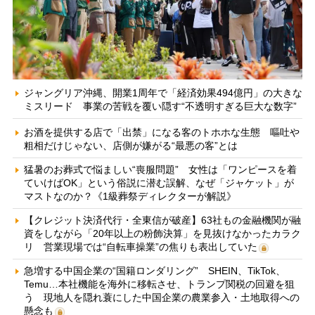
ジャングリア沖縄、開業1周年で「経済効果494億円」の大きな
ミスリード 事業の苦戦を覆い隠す“不透明すぎる巨大な数字”
お酒を提供する店で「出禁」になる客のトホホな生態 嘔吐や
粗相だけじゃない、店側が嫌がる“最悪の客”とは
猛暑のお葬式で悩ましい“喪服問題” 女性は「ワンピースを着
ていけばOK」という俗説に潜む誤解、なぜ「ジャケット」が
マストなのか？《1級葬祭ディレクターが解説》
【クレジット決済代行・全東信が破産】63社もの金融機関が融
資をしながら「20年以上の粉飾決算」を見抜けなかったカラク
リ 営業現場では“自転車操業”の焦りも表出していた
急増する中国企業の“国籍ロンダリング” SHEIN、TikTok、
Temu…本社機能を海外に移転させ、トランプ関税の回避を狙
う 現地人を隠れ蓑にした中国企業の農業参入・土地取得への
懸念も