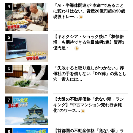
「AI・半導体関連が“本命”であること
4
に変わりはない」資産20億円超の90歳
現役トレー…
【キオクシア・ショック後に「株価倍
5
増」も期待できる注目銘柄5選】資産3
億円超・…
「失敗すると取り返しがつかない」葬
6
儀社の手を借りない「DIY葬」の落とし
穴 素人には…
【大阪の不動産価格「危ない駅」ラン
7
キング】“中古マンション売れ行き鈍
化”のワース…
【首都圏の不動産価格「危ない駅」ラ
8