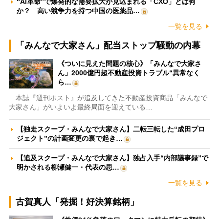
“AI革命”で爆発的な需要拡大が見込まれる「CXO」とは何
か？ 高い競争力を持つ中国の医薬品…
一覧を見る
「みんなで大家さん」配当ストップ騒動の内幕
《ついに見えた問題の核心》「みんなで大家さ
ん」2000億円超不動産投資トラブル“異常なく
ら…
本誌『週刊ポスト』が追及してきた不動産投資商品「みんなで
大家さん」がいよいよ最終局面を迎えている…
【独走スクープ・みんなで大家さん】二転三転した“成田プロ
ジェクト”の計画変更の裏で起き…
【追及スクープ・みんなで大家さん】独占入手“内部議事録”で
明かされる柳瀬健一・代表の思…
一覧を見る
古賀真人「発掘！好決算銘柄」