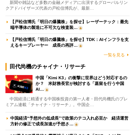
新聞や雑誌など多数の金融メディアに出演するグローバルリン
クアドバイザーズ代表の戸松信博氏が、最新…
【戸松信博氏「明日の爆騰株」を探せ】レーザーテック：最先
端半導体の製造に不可欠な検査装…
【戸松信博氏「明日の爆騰株」を探せ】TDK：AIインフラを支
えるキープレーヤー 成長の再評…
一覧を見る
田代尚機のチャイナ・リサーチ
中国「Kimi K3」の衝撃に世界はどう対応するの
か？ 米財務長官が検討する「蒸留を行う中国
AI…
中国経済に精通する中国株投資の第一人者・田代尚機氏のプレ
ミアム連載「チャイナ・リサーチ」。中国企…
中国経済“予想外の低成長”で政策のテコ入れ必至か 経済運営
方針の修正で成長加速が予想さ…