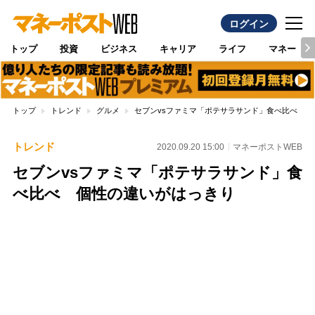
ログイン
トップ
投資
ビジネス
キャリア
ライフ
マネー
トップ
トレンド
グルメ
セブンvsファミマ「ポテサラサンド」食べ比べ 個
トレンド
2020.09.20 15:00
マネーポストWEB
セブンvsファミマ「ポテサラサンド」食
べ比べ 個性の違いがはっきり
Loaded
:
89.01%
/
Unmute