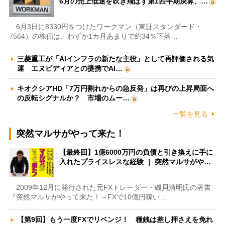
6月の売上低迷を吹き飛ばす第1四半期決算、…
6月3日に8330円をつけたワークマン（東証スタンダード・
7564）の株価は、わずか1カ月あまりで約34％下落…
三菱重工が「AIインフラの新たな主役」として再評価される気
運 エヌビディアとの提携でAI…
キオクシアHD「7万円割れからの急反発」は再びの上昇局面へ
の反転シグナルか？ 市場のムー…
一覧を見る
突然マルサがやって来た！
【最終回】1億6000万円の負債と引き換えに手に
入れたプライスレスな経験 ｜ 突然マルサがや…
2009年12月に発行された元FXトレーダー・磯貝清明氏の著書
『突然マルサがやって来た！～FXで10億円稼い…
【第9回】もう一度FXでリベンジ！ 種銭は差し押さえを免れ