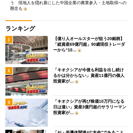
う 現地人を隠れ蓑にした中国企業の農業参入・土地取得への
懸念も
ランキング
【億り人オールスターが狙う20銘柄】
1
「総資産69億円超」90歳現役トレーダ
ーから“10…
「キオクシアが今後も利益を出し続け
2
るかは分からない」資産11億円の個人
投資家が…
「キオクシアが再び株価10万円になる
3
日は遠い」資産3億円超のサラリーマン
投資家が…
「AI・半導体関連が“本命”であること