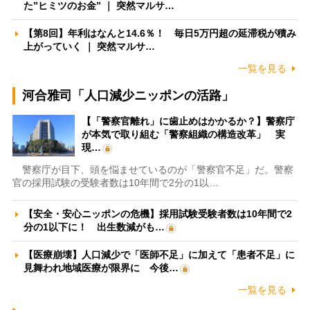
た”ヒミツのお金” ｜ 突然マルサ…
【第8回】年利はなんと14.6％！ 毎日5万円超の延滞税が積み
上がっていく ｜ 突然マルサ…
一覧を見る
河合雅司「人口減少ニッポンの活路」
【「警察官離れ」に歯止めはかかるか？】警察庁
が本気で取り組む「警察組織の構造改革」 実
現…
警察庁が目下、頭を悩ませているのが「警察官不足」だ。警察
官の採用試験の受験者数は10年間で2分の1以…
【安全・安心ニッポンの危機】採用試験受験者数は10年間で2
分の1以下に！ 出生数減がも…
【医療崩壊】人口減少で「医師不足」に加えて「患者不足」に
見舞われ地域医療が限界に 今後…
一覧を見る