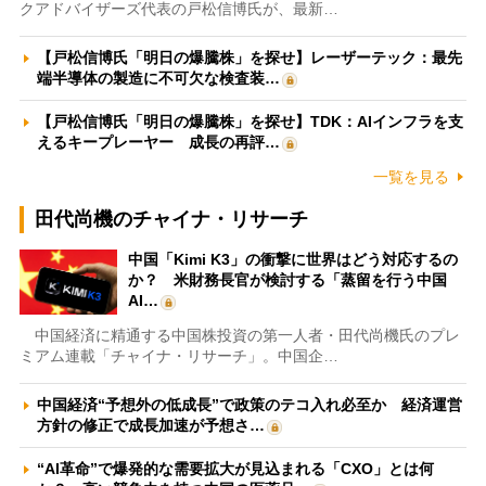
クアドバイザーズ代表の戸松信博氏が、最新…
【戸松信博氏「明日の爆騰株」を探せ】レーザーテック：最先
端半導体の製造に不可欠な検査装…
【戸松信博氏「明日の爆騰株」を探せ】TDK：AIインフラを支
えるキープレーヤー 成長の再評…
一覧を見る
田代尚機のチャイナ・リサーチ
中国「Kimi K3」の衝撃に世界はどう対応するの
か？ 米財務長官が検討する「蒸留を行う中国
AI…
中国経済に精通する中国株投資の第一人者・田代尚機氏のプレ
ミアム連載「チャイナ・リサーチ」。中国企…
中国経済“予想外の低成長”で政策のテコ入れ必至か 経済運営
方針の修正で成長加速が予想さ…
“AI革命”で爆発的な需要拡大が見込まれる「CXO」とは何