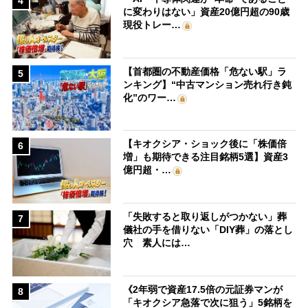
4
に変わりはない」資産20億円超の90歳
現役トレー…
【首都圏の不動産価格「危ない駅」ラ
5
ンキング】“中古マンション売れ行き鈍
化”のワー…
【キオクシア・ショック後に「株価倍
6
増」も期待できる注目銘柄5選】資産3
億円超・…
「失敗すると取り返しがつかない」葬
7
儀社の手を借りない「DIY葬」の落とし
穴 素人には…
《2年弱で資産17.5倍の元証券マンが
8
「キオクシア急落で次に狙う」5銘柄を