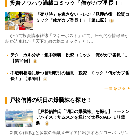
投資ノウハウ満載コミック「俺がカブ番長！」
「売り時」を逃さないトレンド見極め術 投資コ
ミック「俺がカブ番長！」【第11回】
かつて投資情報雑誌「マネーポスト」にて、圧倒的な情報量が
詰め込まれた「天下無敵の株コミック」とし…
テクニカル分析・集中講義 投資コミック「俺がカブ番長！」
【第10回】
不透明相場に勝つ信用取引の極意 投資コミック「俺がカブ番
長！」【第9回】
一覧を見る
戸松信博の明日の爆騰株を探せ！
【戸松信博氏「明日の爆騰株」を探せ】トーメン
デバイス：サムスンを通じて世界のAIメモリ需
要…
新聞や雑誌など多数の金融メディアに出演するグローバルリン