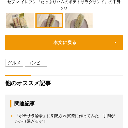
セブン-イレブン『たっぷりハムのポテトサラダサンド』の中身
2
/
3
本文に戻る
グルメ
コンビニ
他のオススメ記事
関連記事
「ポテサラ論争」に刺激され実際に作ってみた 手間が
かかり過ぎるぞ！