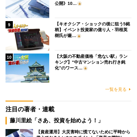
公開》10…
【キオクシア・ショックの後に狙う5銘
9
柄】イベント投資家の億り人・羽根英
樹氏が厳…
【大阪の不動産価格「危ない駅」ラン
10
キング】“中古マンション売れ行き鈍
化”のワース…
一覧を見る
注目の著者・連載
藤川里絵「さあ、投資を始めよう！」
【資産運用】大災害時に慌てないために平時から