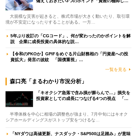
備えておきたい3つのポイント「資産の棚卸し…
大規模な災害が起きると、株式市場が大きく動いたり、取引環
境が不安定になったりすることがある。一方…
5年ぶり改訂の「CGコード」、何が変わったのかポイントを解
説 企業に成長投資の具体的な説…
【令和のPKOか】GPIFをめぐる片山財務相の「円資産への投
資拡大」発言の波紋 「国債重視」…
一覧を見る
森口亮「まるわかり市況分析」
「キオクシア急落で含み損が膨らんで…」損失を
投資家としての成長につなげる4つの視点 「…
半導体株を中心に相場の調整色が強まり、7月中旬にはキオク
シアホールディングスがストップ安をつけるな…
「NYダウは高値更新、ナスダック・S&P500は足踏み」が意味