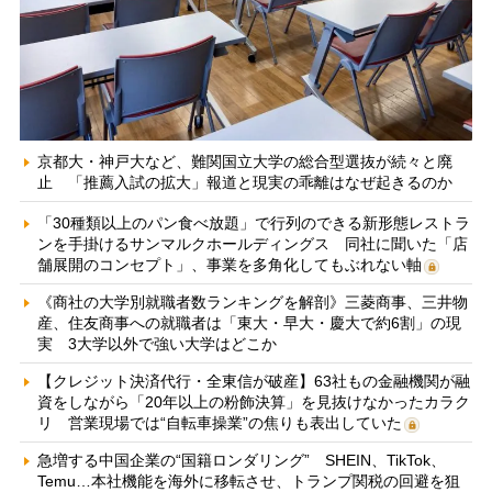
京都大・神戸大など、難関国立大学の総合型選抜が続々と廃
止 「推薦入試の拡大」報道と現実の乖離はなぜ起きるのか
「30種類以上のパン食べ放題」で行列のできる新形態レストラ
ンを手掛けるサンマルクホールディングス 同社に聞いた「店
舗展開のコンセプト」、事業を多角化してもぶれない軸
《商社の大学別就職者数ランキングを解剖》三菱商事、三井物
産、住友商事への就職者は「東大・早大・慶大で約6割」の現
実 3大学以外で強い大学はどこか
【クレジット決済代行・全東信が破産】63社もの金融機関が融
資をしながら「20年以上の粉飾決算」を見抜けなかったカラク
リ 営業現場では“自転車操業”の焦りも表出していた
急増する中国企業の“国籍ロンダリング” SHEIN、TikTok、
Temu…本社機能を海外に移転させ、トランプ関税の回避を狙