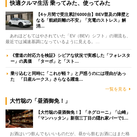
快適クルマ生活 乗ってみた、使ってみた
【4ヶ月間で受注累計6000台】BEV普及の障壁と
なる「航続距離の不安」「充電のストレス」解
消…
あれほどもてはやされていた「EV（BEV）シフト」の潮流も、
最近では減速基調になっているように見える。…
《雪道の対応力を検証》シビアな状況で実感した「フォレスタ
ー」の真価 「ターボ」と「スト…
乗り込むと同時に「これが軽？」と戸惑うのには理由があっ
た 「日産ルークス」さらなる躍進…
一覧を見る
大竹聡の「昼酒御免！」
【大竹聡の昼酒御免！】「ネグローニ」「山崎」
「マンハッタン」新宿三丁目の隠れ家バーで1…
お酒はいつ飲んでもいいものだが、昼から飲むお酒にはまた格