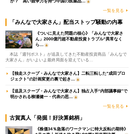
か？ 高い競争力を持つ中国の医薬品…
一覧を見る
「みんなで大家さん」配当ストップ騒動の内幕
《ついに見えた問題の核心》「みんなで大家さ
ん」2000億円超不動産投資トラブル“異常なく
ら…
本誌『週刊ポスト』が追及してきた不動産投資商品「みんなで
大家さん」がいよいよ最終局面を迎えている…
【独走スクープ・みんなで大家さん】二転三転した“成田プロ
ジェクト”の計画変更の裏で起き…
【追及スクープ・みんなで大家さん】独占入手“内部議事録”で
明かされる柳瀬健一・代表の思…
一覧を見る
古賀真人「発掘！好決算銘柄」
《株価34％急落のワークマンに特大反転の期待》