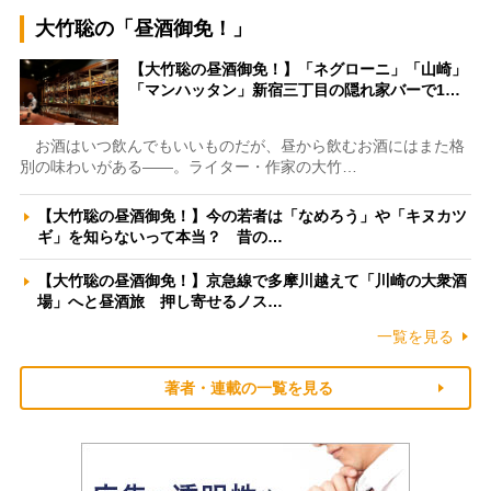
大竹聡の「昼酒御免！」
【大竹聡の昼酒御免！】「ネグローニ」「山崎」
「マンハッタン」新宿三丁目の隠れ家バーで1…
お酒はいつ飲んでもいいものだが、昼から飲むお酒にはまた格
別の味わいがある――。ライター・作家の大竹…
【大竹聡の昼酒御免！】今の若者は「なめろう」や「キヌカツ
ギ」を知らないって本当？ 昔の…
【大竹聡の昼酒御免！】京急線で多摩川越えて「川崎の大衆酒
場」へと昼酒旅 押し寄せるノス…
一覧を見る
著者・連載の一覧を見る