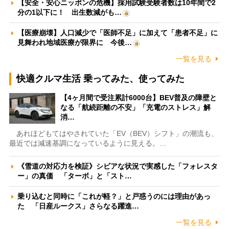
【安全・安心ニッポンの危機】採用試験受験者数は10年間で2
分の1以下に！ 出生数減がも…
【医療崩壊】人口減少で「医師不足」に加えて「患者不足」に
見舞われ地域医療が限界に 今後…
一覧を見る
快適クルマ生活 乗ってみた、使ってみた
【4ヶ月間で受注累計6000台】BEV普及の障壁と
なる「航続距離の不安」「充電のストレス」解
消…
あれほどもてはやされていた「EV（BEV）シフト」の潮流も、
最近では減速基調になっているように見える。…
《雪道の対応力を検証》シビアな状況で実感した「フォレスタ
ー」の真価 「ターボ」と「スト…
乗り込むと同時に「これが軽？」と戸惑うのには理由があっ
た 「日産ルークス」さらなる躍進…
一覧を見る