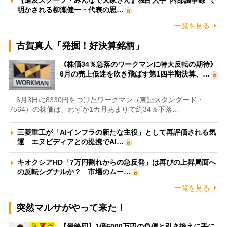
【追及スクープ・みんなで大家さん】独占入手“内部議事録”で
明かされる柳瀬健一・代表の思…
一覧を見る
古賀真人「発掘！好決算銘柄」
《株価34％急落のワークマンに特大反転の期待》
6月の売上低迷を吹き飛ばす第1四半期決算、…
6月3日に8330円をつけたワークマン（東証スタンダード・
7564）の株価は、わずか1カ月あまりで約34％下落…
三菱重工が「AIインフラの新たな主役」として再評価される気
運 エヌビディアとの提携でAI…
キオクシアHD「7万円割れからの急反発」は再びの上昇局面へ
の反転シグナルか？ 市場のムー…
一覧を見る
突然マルサがやって来た！
【最終回】1億6000万円の負債と引き換えに手に