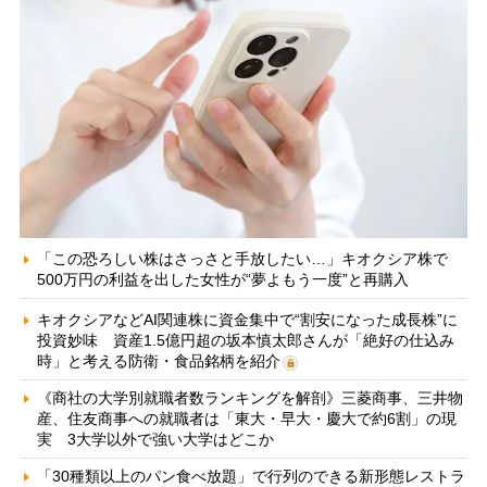
「この恐ろしい株はさっさと手放したい…」キオクシア株で
500万円の利益を出した女性が“夢よもう一度”と再購入
キオクシアなどAI関連株に資金集中で“割安になった成長株”に
投資妙味 資産1.5億円超の坂本慎太郎さんが「絶好の仕込み
時」と考える防衛・食品銘柄を紹介
《商社の大学別就職者数ランキングを解剖》三菱商事、三井物
産、住友商事への就職者は「東大・早大・慶大で約6割」の現
実 3大学以外で強い大学はどこか
「30種類以上のパン食べ放題」で行列のできる新形態レストラ