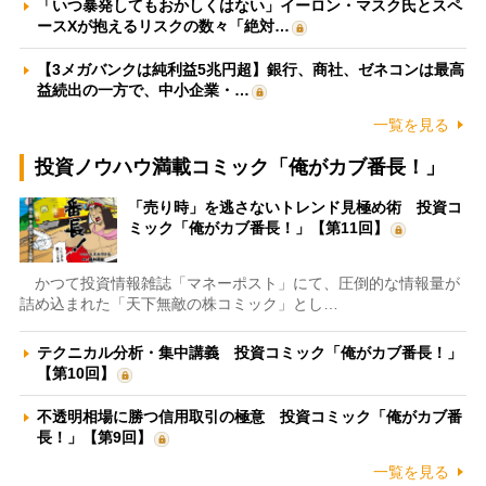
「いつ暴発してもおかしくはない」イーロン・マスク氏とスペ
ースXが抱えるリスクの数々「絶対…
【3メガバンクは純利益5兆円超】銀行、商社、ゼネコンは最高
益続出の一方で、中小企業・…
一覧を見る
投資ノウハウ満載コミック「俺がカブ番長！」
「売り時」を逃さないトレンド見極め術 投資コ
ミック「俺がカブ番長！」【第11回】
かつて投資情報雑誌「マネーポスト」にて、圧倒的な情報量が
詰め込まれた「天下無敵の株コミック」とし…
テクニカル分析・集中講義 投資コミック「俺がカブ番長！」
【第10回】
不透明相場に勝つ信用取引の極意 投資コミック「俺がカブ番
長！」【第9回】
一覧を見る