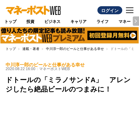
ログイン
トップ
投資
ビジネス
キャリア
ライフ
マネー
トップ
連載・著者
中川淳一郎のビールと仕事がある幸せ
ドトールの「ミラ
中川淳一郎のビールと仕事がある幸せ
2020.08.22 16:00
マネーポストWEB
ドトールの「ミラノサンドA」 アレン
ジしたら絶品ビールのつまみに！
Loaded
:
95.43%
/
Unmute