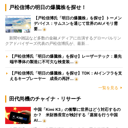
戸松信博の明日の爆騰株を探せ！
【戸松信博氏「明日の爆騰株」を探せ】トーメン
デバイス：サムスンを通じて世界のAIメモリ需
要…
新聞や雑誌など多数の金融メディアに出演するグローバルリン
クアドバイザーズ代表の戸松信博氏が、最新…
【戸松信博氏「明日の爆騰株」を探せ】レーザーテック：最先
端半導体の製造に不可欠な検査装…
【戸松信博氏「明日の爆騰株」を探せ】TDK：AIインフラを支
えるキープレーヤー 成長の再評…
一覧を見る
田代尚機のチャイナ・リサーチ
中国「Kimi K3」の衝撃に世界はどう対応するの
か？ 米財務長官が検討する「蒸留を行う中国
AI…