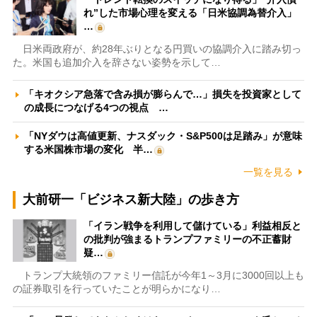
れ”した市場心理を変える「日米協調為替介入」
…
日米両政府が、約28年ぶりとなる円買いの協調介入に踏み切っ
た。米国も追加介入を辞さない姿勢を示して…
「キオクシア急落で含み損が膨らんで…」損失を投資家として
の成長につなげる4つの視点 …
「NYダウは高値更新、ナスダック・S&P500は足踏み」が意味
する米国株市場の変化 半…
一覧を見る
大前研一「ビジネス新大陸」の歩き方
「イラン戦争を利用して儲けている」利益相反と
の批判が強まるトランプファミリーの不正蓄財
疑…
トランプ大統領のファミリー信託が今年1～3月に3000回以上も
の証券取引を行っていたことが明らかになり…