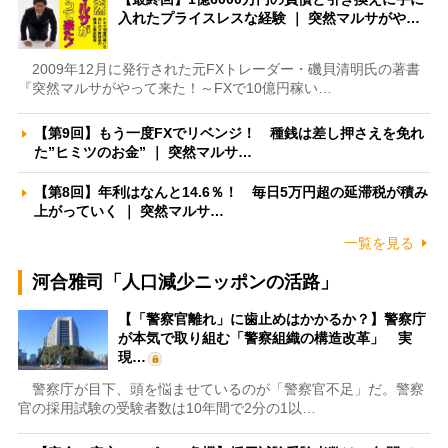
入れたプライスレスな経験 ｜ 突然マルサがや…
2009年12月に発行された元FXトレーダー・磯貝清明氏の著書
『突然マルサがやって来た！～FXで10億円稼い…
【第9回】もう一度FXでリベンジ！ 種銭は差し押さえを免れ
た”ヒミツのお金” ｜ 突然マルサ…
【第8回】年利はなんと14.6％！ 毎日5万円超の延滞税が積み
上がっていく ｜ 突然マルサ…
一覧を見る
河合雅司「人口減少ニッポンの活路」
【「警察官離れ」に歯止めはかかるか？】警察庁
が本気で取り組む「警察組織の構造改革」 実
現…
警察庁が目下、頭を悩ませているのが「警察官不足」だ。警察
官の採用試験の受験者数は10年間で2分の1以…