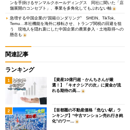
ンを手掛けるサンマルクホールディングス 同社に聞いた「店
舗展開のコンセプト」、事業を多角化してもぶれない軸
急増する中国企業の“国籍ロンダリング” SHEIN、TikTok、
Temu…本社機能を海外に移転させ、トランプ関税の回避を狙
う 現地人を隠れ蓑にした中国企業の農業参入・土地取得への
懸念も
関連記事
ランキング
【資産10億円超・かんちさんが厳
1
選！】「キオクシアの次」に資金が流
れる期待の高…
【首都圏の不動産価格「危ない駅」ラ
2
ンキング】“中古マンション売れ行き鈍
化”のワー…