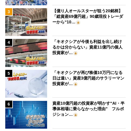
【億り人オールスターが狙う20銘柄】
3
「総資産69億円超」90歳現役トレーダ
ーから“10…
「キオクシアが今後も利益を出し続け
4
るかは分からない」資産11億円の個人
投資家が…
「キオクシアが再び株価10万円になる
5
日は遠い」資産3億円超のサラリーマン
投資家が…
資産10億円超の投資家が明かす“AI・半
6
導体相場に乗らなかった理由” フルポ
ジション…