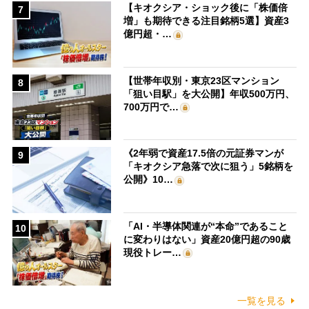
【キオクシア・ショック後に「株価倍
7
増」も期待できる注目銘柄5選】資産3
億円超・…
【世帯年収別・東京23区マンション
8
「狙い目駅」を大公開】年収500万円、
700万円で…
《2年弱で資産17.5倍の元証券マンが
9
「キオクシア急落で次に狙う」5銘柄を
公開》10…
「AI・半導体関連が“本命”であること
10
に変わりはない」資産20億円超の90歳
現役トレー…
一覧を見る