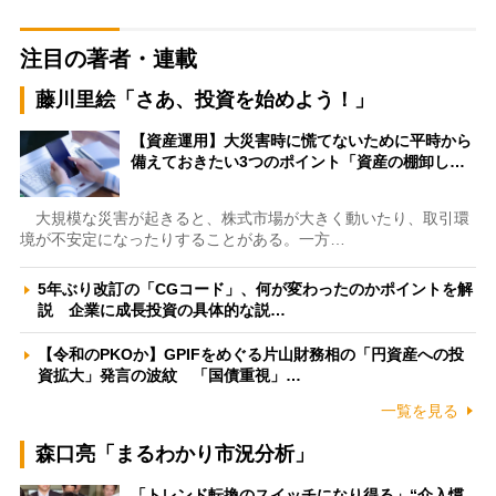
注目の著者・連載
藤川里絵「さあ、投資を始めよう！」
【資産運用】大災害時に慌てないために平時から
備えておきたい3つのポイント「資産の棚卸し…
大規模な災害が起きると、株式市場が大きく動いたり、取引環
境が不安定になったりすることがある。一方…
5年ぶり改訂の「CGコード」、何が変わったのかポイントを解
説 企業に成長投資の具体的な説…
【令和のPKOか】GPIFをめぐる片山財務相の「円資産への投
資拡大」発言の波紋 「国債重視」…
一覧を見る
森口亮「まるわかり市況分析」
「トレンド転換のスイッチになり得る」“介入慣