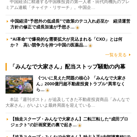
中国経済に精通する中国株投資の第一人者・田代尚機氏のプレ
ミアム連載「チャイナ・リサーチ」。中国企…
中国経済“予想外の低成長”で政策のテコ入れ必至か 経済運営
方針の修正で成長加速が予想さ…
“AI革命”で爆発的な需要拡大が見込まれる「CXO」とは何
か？ 高い競争力を持つ中国の医薬品…
一覧を見る
「みんなで大家さん」配当ストップ騒動の内幕
《ついに見えた問題の核心》「みんなで大家さ
ん」2000億円超不動産投資トラブル“異常なく
ら…
本誌『週刊ポスト』が追及してきた不動産投資商品「みんなで
大家さん」がいよいよ最終局面を迎えている…
【独走スクープ・みんなで大家さん】二転三転した“成田プロ
ジェクト”の計画変更の裏で起き…