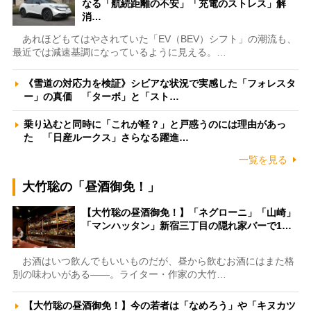
なる「航続距離の不安」「充電のストレス」解
消…
あれほどもてはやされていた「EV（BEV）シフト」の潮流も、
最近では減速基調になっているように見える。…
《雪道の対応力を検証》シビアな状況で実感した「フォレスタ
ー」の真価 「ターボ」と「スト…
乗り込むと同時に「これが軽？」と戸惑うのには理由があっ
た 「日産ルークス」さらなる躍進…
一覧を見る
大竹聡の「昼酒御免！」
【大竹聡の昼酒御免！】「ネグローニ」「山崎」
「マンハッタン」新宿三丁目の隠れ家バーで1…
お酒はいつ飲んでもいいものだが、昼から飲むお酒にはまた格
別の味わいがある――。ライター・作家の大竹…
【大竹聡の昼酒御免！】今の若者は「なめろう」や「キヌカツ