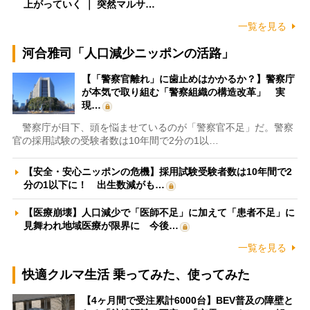
上がっていく ｜ 突然マルサ…
一覧を見る
河合雅司「人口減少ニッポンの活路」
【「警察官離れ」に歯止めはかかるか？】警察庁
が本気で取り組む「警察組織の構造改革」 実
現…
警察庁が目下、頭を悩ませているのが「警察官不足」だ。警察
官の採用試験の受験者数は10年間で2分の1以…
【安全・安心ニッポンの危機】採用試験受験者数は10年間で2
分の1以下に！ 出生数減がも…
【医療崩壊】人口減少で「医師不足」に加えて「患者不足」に
見舞われ地域医療が限界に 今後…
一覧を見る
快適クルマ生活 乗ってみた、使ってみた
【4ヶ月間で受注累計6000台】BEV普及の障壁と