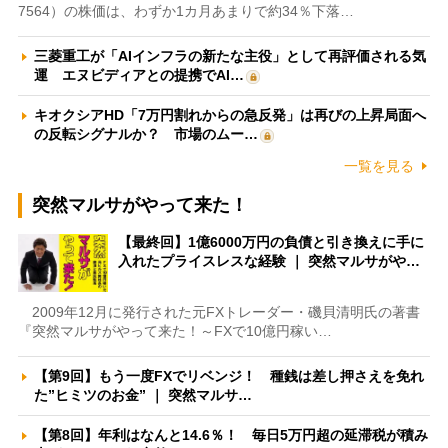
7564）の株価は、わずか1カ月あまりで約34％下落…
三菱重工が「AIインフラの新たな主役」として再評価される気
運 エヌビディアとの提携でAI…
キオクシアHD「7万円割れからの急反発」は再びの上昇局面へ
の反転シグナルか？ 市場のムー…
一覧を見る
突然マルサがやって来た！
【最終回】1億6000万円の負債と引き換えに手に
入れたプライスレスな経験 ｜ 突然マルサがや…
2009年12月に発行された元FXトレーダー・磯貝清明氏の著書
『突然マルサがやって来た！～FXで10億円稼い…
【第9回】もう一度FXでリベンジ！ 種銭は差し押さえを免れ
た”ヒミツのお金” ｜ 突然マルサ…
【第8回】年利はなんと14.6％！ 毎日5万円超の延滞税が積み