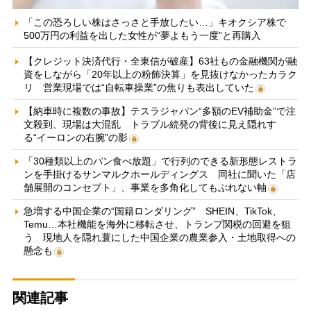
「この恐ろしい株はさっさと手放したい…」キオクシア株で
500万円の利益を出した女性が“夢よもう一度”と再購入
【クレジット決済代行・全東信が破産】63社もの金融機関が融
資をしながら「20年以上の粉飾決算」を見抜けなかったカラク
リ 営業現場では“自転車操業”の焦りも表出していた
【納車時に複数の事故】テスラジャパン“多額のEV補助金”で注
文殺到、現場は大混乱 トラブル続発の背後に見え隠れす
る“イーロンの右腕”の影
「30種類以上のパン食べ放題」で行列のできる新形態レストラ
ンを手掛けるサンマルクホールディングス 同社に聞いた「店
舗展開のコンセプト」、事業を多角化してもぶれない軸
急増する中国企業の“国籍ロンダリング” SHEIN、TikTok、
Temu…本社機能を海外に移転させ、トランプ関税の回避を狙
う 現地人を隠れ蓑にした中国企業の農業参入・土地取得への
懸念も
関連記事