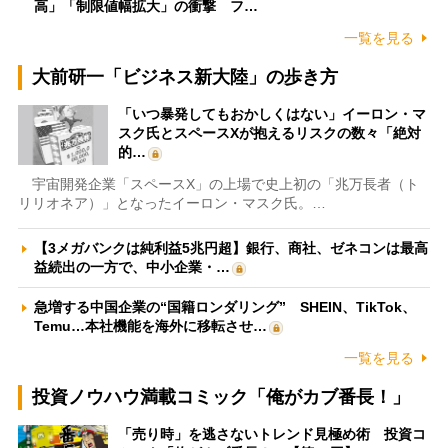
高」「制限値幅拡大」の衝撃 フ…
一覧を見る
大前研一「ビジネス新大陸」の歩き方
「いつ暴発してもおかしくはない」イーロン・マ
スク氏とスペースXが抱えるリスクの数々「絶対
的…
宇宙開発企業「スペースX」の上場で史上初の「兆万長者（ト
リリオネア）」となったイーロン・マスク氏。…
【3メガバンクは純利益5兆円超】銀行、商社、ゼネコンは最高
益続出の一方で、中小企業・…
急増する中国企業の“国籍ロンダリング” SHEIN、TikTok、
Temu…本社機能を海外に移転させ…
一覧を見る
投資ノウハウ満載コミック「俺がカブ番長！」
「売り時」を逃さないトレンド見極め術 投資コ