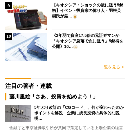
【キオクシア・ショックの後に狙う5銘
9
柄】イベント投資家の億り人・羽根英
樹氏が厳…
《2年弱で資産17.5倍の元証券マンが
10
「キオクシア急落で次に狙う」5銘柄を
公開》10…
一覧を見る
注目の著者・連載
藤川里絵「さあ、投資を始めよう！」
5年ぶり改訂の「CGコード」、何が変わったのか
ポイントを解説 企業に成長投資の具体的な説
明…
金融庁と東京証券取引所が共同で策定している上場企業の経営