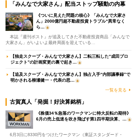
「みんなで大家さん」配当ストップ騒動の内幕
《ついに見えた問題の核心》「みんなで大家さ
ん」2000億円超不動産投資トラブル“異常なく
ら…
本誌『週刊ポスト』が追及してきた不動産投資商品「みんなで
大家さん」がいよいよ最終局面を迎えている…
【独走スクープ・みんなで大家さん】二転三転した“成田プロ
ジェクト”の計画変更の裏で起き…
【追及スクープ・みんなで大家さん】独占入手“内部議事録”で
明かされる柳瀬健一・代表の思…
一覧を見る
古賀真人「発掘！好決算銘柄」
《株価34％急落のワークマンに特大反転の期待》
6月の売上低迷を吹き飛ばす第1四半期決算、…
6月3日に8330円をつけたワークマン（東証スタンダード・