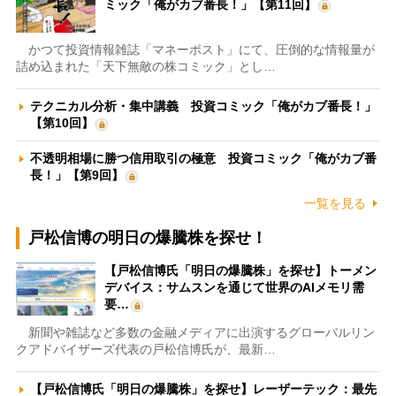
ミック「俺がカブ番長！」【第11回】
かつて投資情報雑誌「マネーポスト」にて、圧倒的な情報量が
詰め込まれた「天下無敵の株コミック」とし…
テクニカル分析・集中講義 投資コミック「俺がカブ番長！」
【第10回】
不透明相場に勝つ信用取引の極意 投資コミック「俺がカブ番
長！」【第9回】
一覧を見る
戸松信博の明日の爆騰株を探せ！
【戸松信博氏「明日の爆騰株」を探せ】トーメン
デバイス：サムスンを通じて世界のAIメモリ需
要…
新聞や雑誌など多数の金融メディアに出演するグローバルリン
クアドバイザーズ代表の戸松信博氏が、最新…
【戸松信博氏「明日の爆騰株」を探せ】レーザーテック：最先