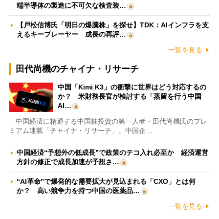
端半導体の製造に不可欠な検査装…
【戸松信博氏「明日の爆騰株」を探せ】TDK：AIインフラを支
えるキープレーヤー 成長の再評…
一覧を見る
田代尚機のチャイナ・リサーチ
中国「Kimi K3」の衝撃に世界はどう対応するの
か？ 米財務長官が検討する「蒸留を行う中国
AI…
中国経済に精通する中国株投資の第一人者・田代尚機氏のプレ
ミアム連載「チャイナ・リサーチ」。中国企…
中国経済“予想外の低成長”で政策のテコ入れ必至か 経済運営
方針の修正で成長加速が予想さ…
“AI革命”で爆発的な需要拡大が見込まれる「CXO」とは何
か？ 高い競争力を持つ中国の医薬品…
一覧を見る