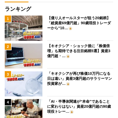
ランキング
【億り人オールスターが狙う20銘柄】
1
「総資産69億円超」90歳現役トレーダ
ーから“10…
【キオクシア・ショック後に「株価倍
2
増」も期待できる注目銘柄5選】資産3
億円超・…
「キオクシアが再び株価10万円になる
3
日は遠い」資産3億円超のサラリーマン
投資家が…
「AI・半導体関連が“本命”であること
4
に変わりはない」資産20億円超の90歳
現役トレー…