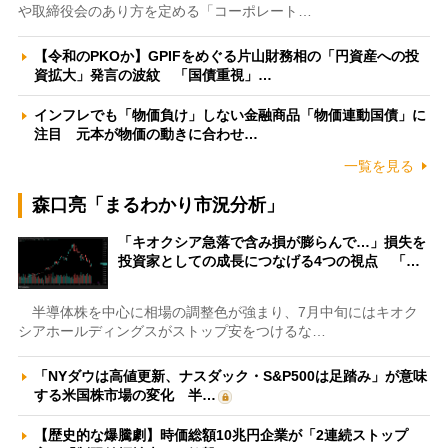
や取締役会のあり方を定める「コーポレート…
【令和のPKOか】GPIFをめぐる片山財務相の「円資産への投
資拡大」発言の波紋 「国債重視」…
インフレでも「物価負け」しない金融商品「物価連動国債」に
注目 元本が物価の動きに合わせ…
一覧を見る
森口亮「まるわかり市況分析」
「キオクシア急落で含み損が膨らんで…」損失を
投資家としての成長につなげる4つの視点 「…
半導体株を中心に相場の調整色が強まり、7月中旬にはキオク
シアホールディングスがストップ安をつけるな…
「NYダウは高値更新、ナスダック・S&P500は足踏み」が意味
する米国株市場の変化 半…
【歴史的な爆騰劇】時価総額10兆円企業が「2連続ストップ