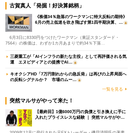
古賀真人「発掘！好決算銘柄」
《株価34％急落のワークマンに特大反転の期待》
6月の売上低迷を吹き飛ばす第1四半期決算、…
6月3日に8330円をつけたワークマン（東証スタンダード・
7564）の株価は、わずか1カ月あまりで約34％下落…
三菱重工が「AIインフラの新たな主役」として再評価される気
運 エヌビディアとの提携でAI…
キオクシアHD「7万円割れからの急反発」は再びの上昇局面へ
の反転シグナルか？ 市場のムー…
一覧を見る
突然マルサがやって来た！
【最終回】1億6000万円の負債と引き換えに手に
入れたプライスレスな経験 ｜ 突然マルサがや…
2009年12月に発行された元FXトレーダー・磯貝清明氏の著書