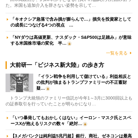
た。米国も追加介入を辞さない姿勢を示して…
「キオクシア急落で含み損が膨らんで…」損失を投資家として
の成長につなげる4つの視点 …
「NYダウは高値更新、ナスダック・S&P500は足踏み」が意味
する米国株市場の変化 半…
一覧を見る
大前研一「ビジネス新大陸」の歩き方
「イラン戦争を利用して儲けている」利益相反と
の批判が強まるトランプファミリーの不正蓄財
疑…
トランプ大統領のファミリー信託が今年1～3月に3000回以上も
の証券取引を行っていたことが明らかになり…
「いつ暴発してもおかしくはない」イーロン・マスク氏とスペ
ースXが抱えるリスクの数々「絶対…
【3メガバンクは純利益5兆円超】銀行、商社、ゼネコンは最高