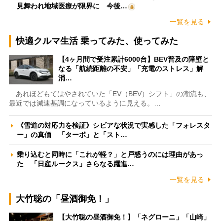
見舞われ地域医療が限界に 今後…
一覧を見る
快適クルマ生活 乗ってみた、使ってみた
【4ヶ月間で受注累計6000台】BEV普及の障壁と
なる「航続距離の不安」「充電のストレス」解
消…
あれほどもてはやされていた「EV（BEV）シフト」の潮流も、
最近では減速基調になっているように見える。…
《雪道の対応力を検証》シビアな状況で実感した「フォレスタ
ー」の真価 「ターボ」と「スト…
乗り込むと同時に「これが軽？」と戸惑うのには理由があっ
た 「日産ルークス」さらなる躍進…
一覧を見る
大竹聡の「昼酒御免！」
【大竹聡の昼酒御免！】「ネグローニ」「山崎」