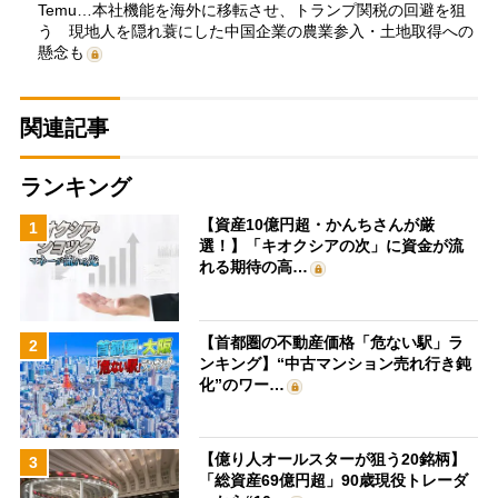
Temu…本社機能を海外に移転させ、トランプ関税の回避を狙
う 現地人を隠れ蓑にした中国企業の農業参入・土地取得への
懸念も
関連記事
ランキング
【資産10億円超・かんちさんが厳
1
選！】「キオクシアの次」に資金が流
れる期待の高…
【首都圏の不動産価格「危ない駅」ラ
2
ンキング】“中古マンション売れ行き鈍
化”のワー…
【億り人オールスターが狙う20銘柄】
3
「総資産69億円超」90歳現役トレーダ