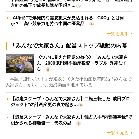
方針の修正で成長加速が予想さ…
“AI革命”で爆発的な需要拡大が見込まれる「CXO」とは何
か？ 高い競争力を持つ中国の医薬品…
一覧を見る
「みんなで大家さん」配当ストップ騒動の内幕
《ついに見えた問題の核心》「みんなで大家さ
ん」2000億円超不動産投資トラブル“異常なく
ら…
本誌『週刊ポスト』が追及してきた不動産投資商品「みんなで
大家さん」がいよいよ最終局面を迎えている…
【独走スクープ・みんなで大家さん】二転三転した“成田プロ
ジェクト”の計画変更の裏で起き…
【追及スクープ・みんなで大家さん】独占入手“内部議事録”で
明かされる柳瀬健一・代表の思…
一覧を見る