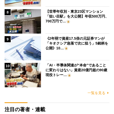
【世帯年収別・東京23区マンション
8
「狙い目駅」を大公開】年収500万円、
700万円で…
《2年弱で資産17.5倍の元証券マンが
9
「キオクシア急落で次に狙う」5銘柄を
公開》10…
「AI・半導体関連が“本命”であること
10
に変わりはない」資産20億円超の90歳
現役トレー…
一覧を見る
注目の著者・連載