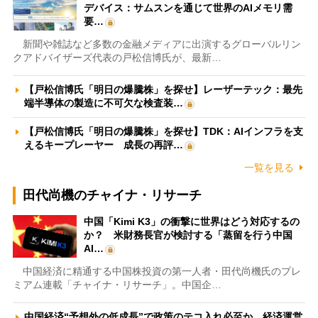
デバイス：サムスンを通じて世界のAIメモリ需
要…
新聞や雑誌など多数の金融メディアに出演するグローバルリン
クアドバイザーズ代表の戸松信博氏が、最新…
【戸松信博氏「明日の爆騰株」を探せ】レーザーテック：最先
端半導体の製造に不可欠な検査装…
【戸松信博氏「明日の爆騰株」を探せ】TDK：AIインフラを支
えるキープレーヤー 成長の再評…
一覧を見る
田代尚機のチャイナ・リサーチ
中国「Kimi K3」の衝撃に世界はどう対応するの
か？ 米財務長官が検討する「蒸留を行う中国
AI…
中国経済に精通する中国株投資の第一人者・田代尚機氏のプレ
ミアム連載「チャイナ・リサーチ」。中国企…
中国経済“予想外の低成長”で政策のテコ入れ必至か 経済運営