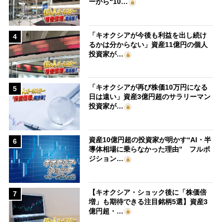
ーから“10…
「キオクシアが今後も利益を出し続け
4
るかは分からない」資産11億円の個人
投資家が…
「キオクシアが再び株価10万円になる
5
日は遠い」資産3億円超のサラリーマン
投資家が…
資産10億円超の投資家が明かす“AI・半
6
導体相場に乗らなかった理由” フルポ
ジション…
【キオクシア・ショック後に「株価倍
7
増」も期待できる注目銘柄5選】資産3
億円超・…