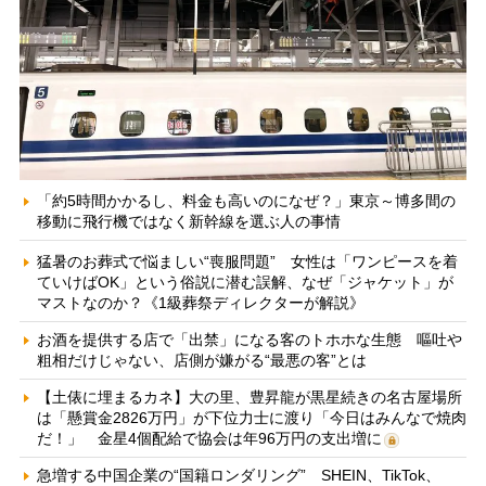
「約5時間かかるし、料金も高いのになぜ？」東京～博多間の
移動に飛行機ではなく新幹線を選ぶ人の事情
猛暑のお葬式で悩ましい“喪服問題” 女性は「ワンピースを着
ていけばOK」という俗説に潜む誤解、なぜ「ジャケット」が
マストなのか？《1級葬祭ディレクターが解説》
お酒を提供する店で「出禁」になる客のトホホな生態 嘔吐や
粗相だけじゃない、店側が嫌がる“最悪の客”とは
【土俵に埋まるカネ】大の里、豊昇龍が黒星続きの名古屋場所
は「懸賞金2826万円」が下位力士に渡り「今日はみんなで焼肉
だ！」 金星4個配給で協会は年96万円の支出増に
急増する中国企業の“国籍ロンダリング” SHEIN、TikTok、