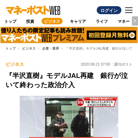
ログイン
トップ
投資
ビジネス
キャリア
ライフ
マネー
トップ
ビジネス
企業・業界
『半沢直樹』モデルJAL再建 銀行が泣いて終
ビジネス
2020.09.21 07:00
週刊ポスト
『半沢直樹』モデルJAL再建 銀行が泣
いて終わった政治介入