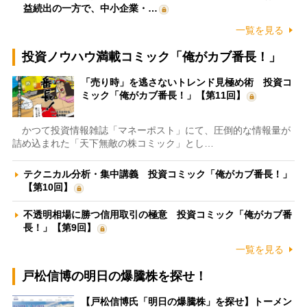
益続出の一方で、中小企業・…
一覧を見る
投資ノウハウ満載コミック「俺がカブ番長！」
「売り時」を逃さないトレンド見極め術 投資コ
ミック「俺がカブ番長！」【第11回】
かつて投資情報雑誌「マネーポスト」にて、圧倒的な情報量が
詰め込まれた「天下無敵の株コミック」とし…
テクニカル分析・集中講義 投資コミック「俺がカブ番長！」
【第10回】
不透明相場に勝つ信用取引の極意 投資コミック「俺がカブ番
長！」【第9回】
一覧を見る
戸松信博の明日の爆騰株を探せ！
【戸松信博氏「明日の爆騰株」を探せ】トーメン