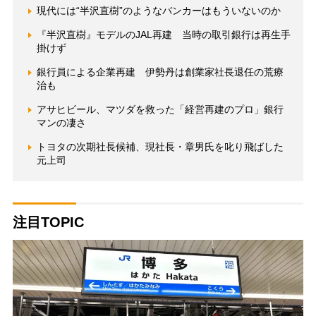
現代には“半沢直樹”のようなバンカーはもういないのか
『半沢直樹』モデルのJAL再建 当時の取引銀行は再生手
掛けず
銀行員による企業再建 伊勢丹は創業家社長退任の荒療
治も
アサヒビール、マツダを救った「経営再建のプロ」銀行
マンの凄さ
トヨタの次期社長候補、現社長・章男氏を叱り飛ばした
元上司
注目TOPIC