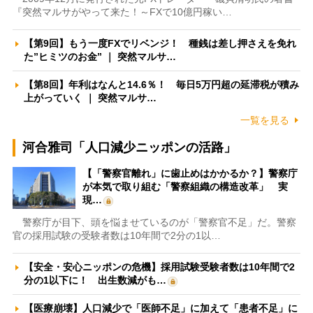
『突然マルサがやって来た！～FXで10億円稼い…
【第9回】もう一度FXでリベンジ！ 種銭は差し押さえを免れ
た”ヒミツのお金” ｜ 突然マルサ…
【第8回】年利はなんと14.6％！ 毎日5万円超の延滞税が積み
上がっていく ｜ 突然マルサ…
一覧を見る
河合雅司「人口減少ニッポンの活路」
【「警察官離れ」に歯止めはかかるか？】警察庁
が本気で取り組む「警察組織の構造改革」 実
現…
警察庁が目下、頭を悩ませているのが「警察官不足」だ。警察
官の採用試験の受験者数は10年間で2分の1以…
【安全・安心ニッポンの危機】採用試験受験者数は10年間で2
分の1以下に！ 出生数減がも…
【医療崩壊】人口減少で「医師不足」に加えて「患者不足」に