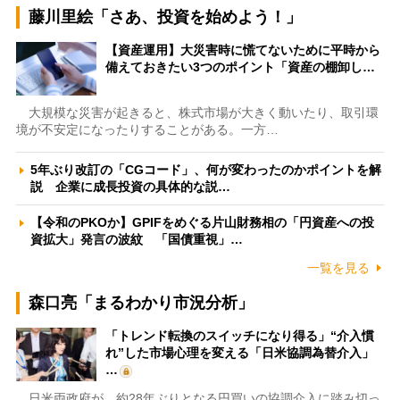
藤川里絵「さあ、投資を始めよう！」
【資産運用】大災害時に慌てないために平時から
備えておきたい3つのポイント「資産の棚卸し…
大規模な災害が起きると、株式市場が大きく動いたり、取引環
境が不安定になったりすることがある。一方…
5年ぶり改訂の「CGコード」、何が変わったのかポイントを解
説 企業に成長投資の具体的な説…
【令和のPKOか】GPIFをめぐる片山財務相の「円資産への投
資拡大」発言の波紋 「国債重視」…
一覧を見る
森口亮「まるわかり市況分析」
「トレンド転換のスイッチになり得る」“介入慣
れ”した市場心理を変える「日米協調為替介入」
…
日米両政府が、約28年ぶりとなる円買いの協調介入に踏み切っ