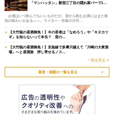
「マンハッタン」新宿三丁目の隠れ家バーで1…
お酒はいつ飲んでもいいものだが、昼から飲むお酒にはまた格
別の味わいがある――。ライター・作家の大竹…
【大竹聡の昼酒御免！】今の若者は「なめろう」や「キヌカツ
ギ」を知らないって本当？ 昔の…
【大竹聡の昼酒御免！】京急線で多摩川越えて「川崎の大衆酒
場」へと昼酒旅 押し寄せるノス…
一覧を見る
著者・連載の一覧を見る