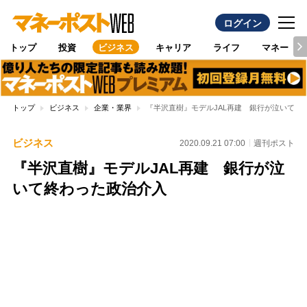
ログイン
トップ
投資
ビジネス
キャリア
ライフ
マネー
トップ
ビジネス
企業・業界
『半沢直樹』モデルJAL再建 銀行が泣いて終
ビジネス
2020.09.21 07:00
週刊ポスト
『半沢直樹』モデルJAL再建 銀行が泣
いて終わった政治介入
Loaded
:
100.00%
/
Unmute