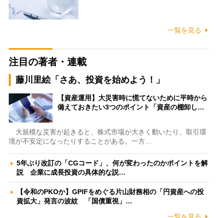
一覧を見る
注目の著者・連載
藤川里絵「さあ、投資を始めよう！」
【資産運用】大災害時に慌てないために平時から
備えておきたい3つのポイント「資産の棚卸し…
大規模な災害が起きると、株式市場が大きく動いたり、取引環
境が不安定になったりすることがある。一方…
5年ぶり改訂の「CGコード」、何が変わったのかポイントを解
説 企業に成長投資の具体的な説…
【令和のPKOか】GPIFをめぐる片山財務相の「円資産への投
資拡大」発言の波紋 「国債重視」…
一覧を見る