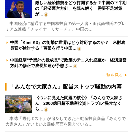
厳しい経済情勢をどう打開するか？中国の下半期
の「経済運営方針」を読み解く 需要不足対策
が…
中国経済に精通する中国株投資の第一人者・田代尚機氏のプレ
ミアム連載「チャイナ・リサーチ」。中国の…
中国「Kimi K3」の衝撃に世界はどう対応するのか？ 米財務
長官が検討する「蒸留を行う中国…
中国経済“予想外の低成長”で政策のテコ入れ必至か 経済運営
方針の修正で成長加速が予想さ…
一覧を見る
「みんなで大家さん」配当ストップ騒動の内幕
《ついに見えた問題の核心》「みんなで大家さ
ん」2000億円超不動産投資トラブル“異常なく
ら…
本誌『週刊ポスト』が追及してきた不動産投資商品「みんなで
大家さん」がいよいよ最終局面を迎えている…