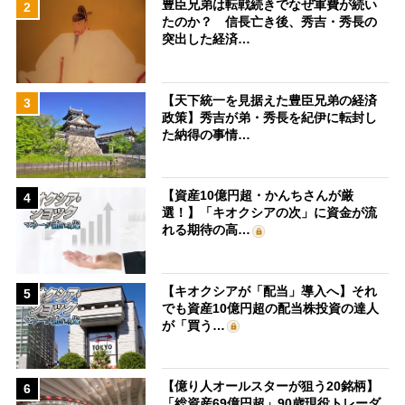
豊臣兄弟は転戦続きでなぜ軍費が続い
2
たのか？ 信長亡き後、秀吉・秀長の
突出した経済…
【天下統一を見据えた豊臣兄弟の経済
3
政策】秀吉が弟・秀長を紀伊に転封し
た納得の事情…
【資産10億円超・かんちさんが厳
4
選！】「キオクシアの次」に資金が流
れる期待の高…
【キオクシアが「配当」導入へ】それ
5
でも資産10億円超の配当株投資の達人
が「買う…
【億り人オールスターが狙う20銘柄】
6
「総資産69億円超」90歳現役トレーダ