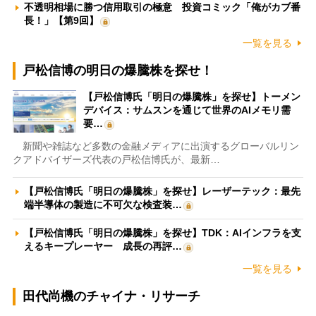
不透明相場に勝つ信用取引の極意 投資コミック「俺がカブ番
長！」【第9回】
一覧を見る
戸松信博の明日の爆騰株を探せ！
【戸松信博氏「明日の爆騰株」を探せ】トーメン
デバイス：サムスンを通じて世界のAIメモリ需
要…
新聞や雑誌など多数の金融メディアに出演するグローバルリン
クアドバイザーズ代表の戸松信博氏が、最新…
【戸松信博氏「明日の爆騰株」を探せ】レーザーテック：最先
端半導体の製造に不可欠な検査装…
【戸松信博氏「明日の爆騰株」を探せ】TDK：AIインフラを支
えるキープレーヤー 成長の再評…
一覧を見る
田代尚機のチャイナ・リサーチ