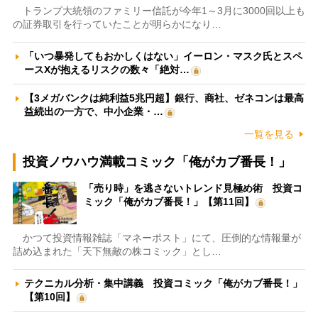
トランプ大統領のファミリー信託が今年1～3月に3000回以上も
の証券取引を行っていたことが明らかになり…
「いつ暴発してもおかしくはない」イーロン・マスク氏とスペ
ースXが抱えるリスクの数々「絶対…
【3メガバンクは純利益5兆円超】銀行、商社、ゼネコンは最高
益続出の一方で、中小企業・…
一覧を見る
投資ノウハウ満載コミック「俺がカブ番長！」
「売り時」を逃さないトレンド見極め術 投資コ
ミック「俺がカブ番長！」【第11回】
かつて投資情報雑誌「マネーポスト」にて、圧倒的な情報量が
詰め込まれた「天下無敵の株コミック」とし…
テクニカル分析・集中講義 投資コミック「俺がカブ番長！」
【第10回】