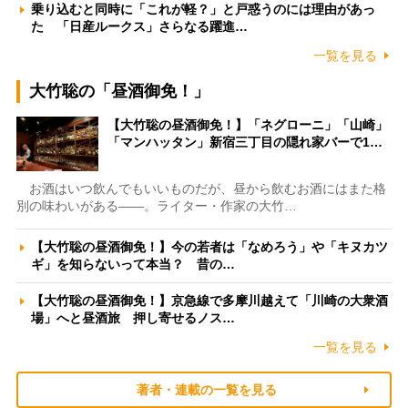
乗り込むと同時に「これが軽？」と戸惑うのには理由があっ
た 「日産ルークス」さらなる躍進…
一覧を見る
大竹聡の「昼酒御免！」
【大竹聡の昼酒御免！】「ネグローニ」「山崎」
「マンハッタン」新宿三丁目の隠れ家バーで1…
お酒はいつ飲んでもいいものだが、昼から飲むお酒にはまた格
別の味わいがある――。ライター・作家の大竹…
【大竹聡の昼酒御免！】今の若者は「なめろう」や「キヌカツ
ギ」を知らないって本当？ 昔の…
【大竹聡の昼酒御免！】京急線で多摩川越えて「川崎の大衆酒
場」へと昼酒旅 押し寄せるノス…
一覧を見る
著者・連載の一覧を見る