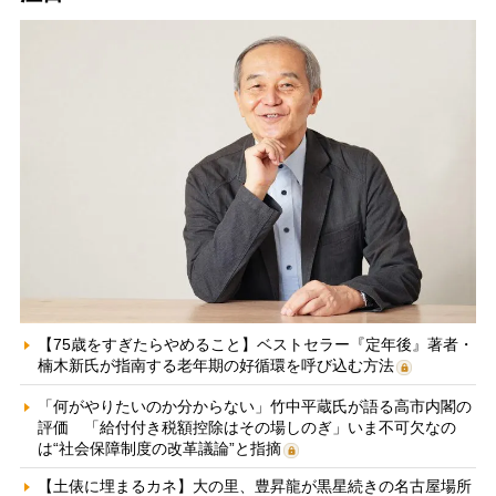
【75歳をすぎたらやめること】ベストセラー『定年後』著者・
楠木新氏が指南する老年期の好循環を呼び込む方法
「何がやりたいのか分からない」竹中平蔵氏が語る高市内閣の
評価 「給付付き税額控除はその場しのぎ」いま不可欠なの
は“社会保障制度の改革議論”と指摘
【土俵に埋まるカネ】大の里、豊昇龍が黒星続きの名古屋場所