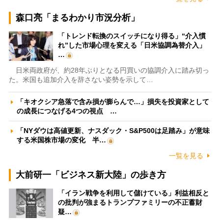
森口亮「まるわかり市況分析」
「トレンド転換のスイッチになり得る」“介入慣
れ”した市場心理を変える「日米協調為替介入」
…
日米両政府が、約28年ぶりとなる円買いの協調介入に踏み切っ
た。米国も追加介入を辞さない姿勢を示して…
「キオクシア急落で含み損が膨らんで…」損失を投資家として
の成長につなげる4つの視点 …
「NYダウは高値更新、ナスダック・S&P500は足踏み」が意味
する米国株市場の変化 半…
一覧を見る
大前研一「ビジネス新大陸」の歩き方
「イラン戦争を利用して儲けている」利益相反と
の批判が強まるトランプファミリーの不正蓄財
疑…