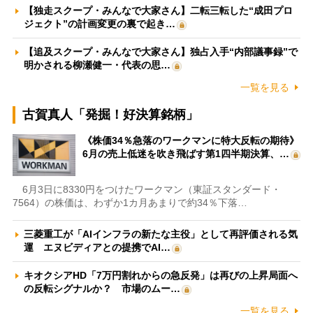
【独走スクープ・みんなで大家さん】二転三転した“成田プロ
ジェクト”の計画変更の裏で起き…
【追及スクープ・みんなで大家さん】独占入手“内部議事録”で
明かされる柳瀬健一・代表の思…
一覧を見る
古賀真人「発掘！好決算銘柄」
《株価34％急落のワークマンに特大反転の期待》
6月の売上低迷を吹き飛ばす第1四半期決算、…
6月3日に8330円をつけたワークマン（東証スタンダード・
7564）の株価は、わずか1カ月あまりで約34％下落…
三菱重工が「AIインフラの新たな主役」として再評価される気
運 エヌビディアとの提携でAI…
キオクシアHD「7万円割れからの急反発」は再びの上昇局面へ
の反転シグナルか？ 市場のムー…
一覧を見る