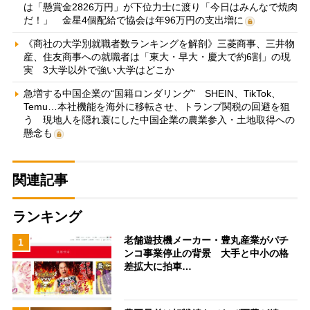
は「懸賞金2826万円」が下位力士に渡り「今日はみんなで焼肉
だ！」 金星4個配給で協会は年96万円の支出増に
《商社の大学別就職者数ランキングを解剖》三菱商事、三井物
産、住友商事への就職者は「東大・早大・慶大で約6割」の現
実 3大学以外で強い大学はどこか
急増する中国企業の“国籍ロンダリング” SHEIN、TikTok、
Temu…本社機能を海外に移転させ、トランプ関税の回避を狙
う 現地人を隠れ蓑にした中国企業の農業参入・土地取得への
懸念も
関連記事
ランキング
老舗遊技機メーカー・豊丸産業がパチ
1
ンコ事業停止の背景 大手と中小の格
差拡大に拍車…