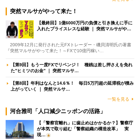
突然マルサがやって来た！
【最終回】1億6000万円の負債と引き換えに手に
入れたプライスレスな経験 ｜ 突然マルサがや…
2009年12月に発行された元FXトレーダー・磯貝清明氏の著書
『突然マルサがやって来た！～FXで10億円稼い…
【第9回】もう一度FXでリベンジ！ 種銭は差し押さえを免れ
た”ヒミツのお金” ｜ 突然マルサ…
【第8回】年利はなんと14.6％！ 毎日5万円超の延滞税が積み
上がっていく ｜ 突然マルサ…
一覧を見る
河合雅司「人口減少ニッポンの活路」
【「警察官離れ」に歯止めはかかるか？】警察庁
が本気で取り組む「警察組織の構造改革」 実
現…