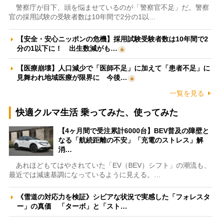
警察庁が目下、頭を悩ませているのが「警察官不足」だ。警察
官の採用試験の受験者数は10年間で2分の1以…
【安全・安心ニッポンの危機】採用試験受験者数は10年間で2
分の1以下に！ 出生数減がも…
【医療崩壊】人口減少で「医師不足」に加えて「患者不足」に
見舞われ地域医療が限界に 今後…
一覧を見る
快適クルマ生活 乗ってみた、使ってみた
【4ヶ月間で受注累計6000台】BEV普及の障壁と
なる「航続距離の不安」「充電のストレス」解
消…
あれほどもてはやされていた「EV（BEV）シフト」の潮流も、
最近では減速基調になっているように見える。…
《雪道の対応力を検証》シビアな状況で実感した「フォレスタ
ー」の真価 「ターボ」と「スト…