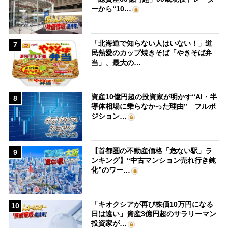
ーから“10…
「北海道で知らない人はいない！」道
7
民熱愛のカップ焼きそば「やきそば弁
当」、最大の…
資産10億円超の投資家が明かす“AI・半
8
導体相場に乗らなかった理由” フルポ
ジション…
【首都圏の不動産価格「危ない駅」ラ
9
ンキング】“中古マンション売れ行き鈍
化”のワー…
「キオクシアが再び株価10万円になる
10
日は遠い」資産3億円超のサラリーマン
投資家が…