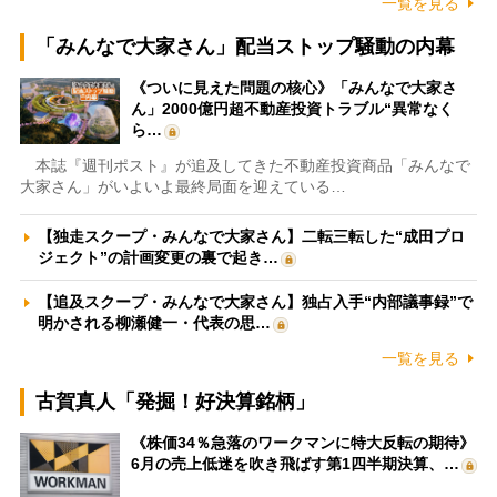
一覧を見る
「みんなで大家さん」配当ストップ騒動の内幕
《ついに見えた問題の核心》「みんなで大家さ
ん」2000億円超不動産投資トラブル“異常なく
ら…
本誌『週刊ポスト』が追及してきた不動産投資商品「みんなで
大家さん」がいよいよ最終局面を迎えている…
【独走スクープ・みんなで大家さん】二転三転した“成田プロ
ジェクト”の計画変更の裏で起き…
【追及スクープ・みんなで大家さん】独占入手“内部議事録”で
明かされる柳瀬健一・代表の思…
一覧を見る
古賀真人「発掘！好決算銘柄」
《株価34％急落のワークマンに特大反転の期待》
6月の売上低迷を吹き飛ばす第1四半期決算、…