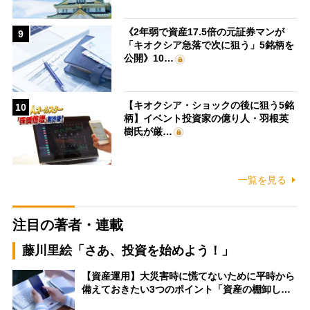
《2年弱で資産17.5倍の元証券マンが
9
「キオクシア急落で次に狙う」5銘柄を
公開》10…
【キオクシア・ショックの後に狙う5銘
10
柄】イベント投資家の億り人・羽根英
樹氏が厳…
一覧を見る
注目の著者・連載
藤川里絵「さあ、投資を始めよう！」
【資産運用】大災害時に慌てないために平時から
備えておきたい3つのポイント「資産の棚卸し…