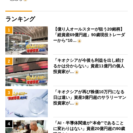
ランキング
【億り人オールスターが狙う20銘柄】
1
「総資産69億円超」90歳現役トレーダ
ーから“10…
「キオクシアが今後も利益を出し続け
2
るかは分からない」資産11億円の個人
投資家が…
「キオクシアが再び株価10万円になる
3
日は遠い」資産3億円超のサラリーマン
投資家が…
「AI・半導体関連が“本命”であること
4
に変わりはない」資産20億円超の90歳