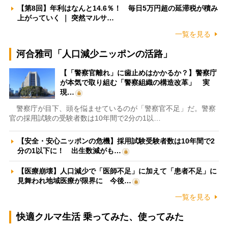
【第8回】年利はなんと14.6％！ 毎日5万円超の延滞税が積み
上がっていく ｜ 突然マルサ…
一覧を見る
河合雅司「人口減少ニッポンの活路」
【「警察官離れ」に歯止めはかかるか？】警察庁
が本気で取り組む「警察組織の構造改革」 実
現…
警察庁が目下、頭を悩ませているのが「警察官不足」だ。警察
官の採用試験の受験者数は10年間で2分の1以…
【安全・安心ニッポンの危機】採用試験受験者数は10年間で2
分の1以下に！ 出生数減がも…
【医療崩壊】人口減少で「医師不足」に加えて「患者不足」に
見舞われ地域医療が限界に 今後…
一覧を見る
快適クルマ生活 乗ってみた、使ってみた