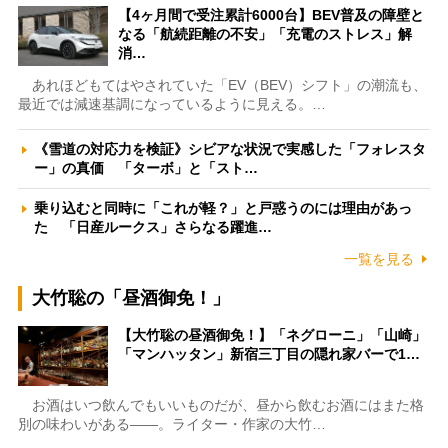
【4ヶ月間で受注累計6000台】BEV普及の障壁と
なる「航続距離の不安」「充電のストレス」解
消…
あれほどもてはやされていた「EV（BEV）シフト」の潮流も、
最近では減速基調になっているように見える。…
《雪道の対応力を検証》シビアな状況で実感した「フォレスタ
ー」の真価 「ターボ」と「スト…
乗り込むと同時に「これが軽？」と戸惑うのには理由があっ
た 「日産ルークス」さらなる躍進…
一覧を見る
大竹聡の「昼酒御免！」
【大竹聡の昼酒御免！】「ネグローニ」「山崎」
「マンハッタン」新宿三丁目の隠れ家バーで1…
お酒はいつ飲んでもいいものだが、昼から飲むお酒にはまた格
別の味わいがある――。ライター・作家の大竹…