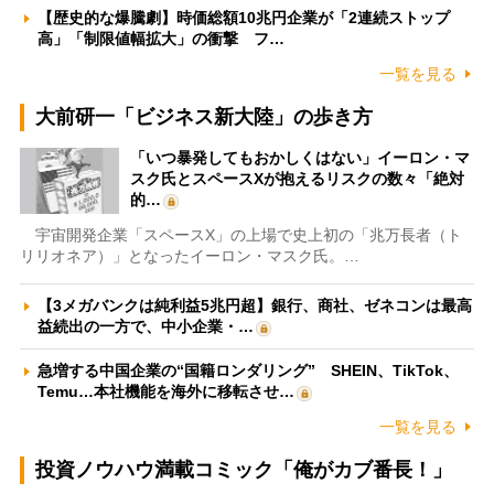
【歴史的な爆騰劇】時価総額10兆円企業が「2連続ストップ
高」「制限値幅拡大」の衝撃 フ…
一覧を見る
大前研一「ビジネス新大陸」の歩き方
「いつ暴発してもおかしくはない」イーロン・マ
スク氏とスペースXが抱えるリスクの数々「絶対
的…
宇宙開発企業「スペースX」の上場で史上初の「兆万長者（ト
リリオネア）」となったイーロン・マスク氏。…
【3メガバンクは純利益5兆円超】銀行、商社、ゼネコンは最高
益続出の一方で、中小企業・…
急増する中国企業の“国籍ロンダリング” SHEIN、TikTok、
Temu…本社機能を海外に移転させ…
一覧を見る
投資ノウハウ満載コミック「俺がカブ番長！」