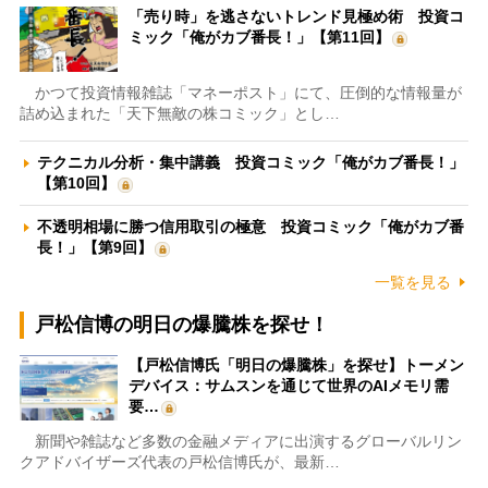
「売り時」を逃さないトレンド見極め術 投資コ
ミック「俺がカブ番長！」【第11回】
かつて投資情報雑誌「マネーポスト」にて、圧倒的な情報量が
詰め込まれた「天下無敵の株コミック」とし…
テクニカル分析・集中講義 投資コミック「俺がカブ番長！」
【第10回】
不透明相場に勝つ信用取引の極意 投資コミック「俺がカブ番
長！」【第9回】
一覧を見る
戸松信博の明日の爆騰株を探せ！
【戸松信博氏「明日の爆騰株」を探せ】トーメン
デバイス：サムスンを通じて世界のAIメモリ需
要…
新聞や雑誌など多数の金融メディアに出演するグローバルリン
クアドバイザーズ代表の戸松信博氏が、最新…