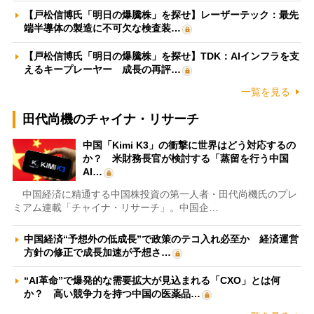
【戸松信博氏「明日の爆騰株」を探せ】レーザーテック：最先
端半導体の製造に不可欠な検査装…
【戸松信博氏「明日の爆騰株」を探せ】TDK：AIインフラを支
えるキープレーヤー 成長の再評…
一覧を見る
田代尚機のチャイナ・リサーチ
中国「Kimi K3」の衝撃に世界はどう対応するの
か？ 米財務長官が検討する「蒸留を行う中国
AI…
中国経済に精通する中国株投資の第一人者・田代尚機氏のプレ
ミアム連載「チャイナ・リサーチ」。中国企…
中国経済“予想外の低成長”で政策のテコ入れ必至か 経済運営
方針の修正で成長加速が予想さ…
“AI革命”で爆発的な需要拡大が見込まれる「CXO」とは何
か？ 高い競争力を持つ中国の医薬品…