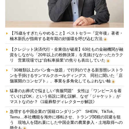
【75歳をすぎたらやめること】ベストセラー『定年後』著者・
楠木新氏が指南する老年期の好循環を呼び込む方法
【クレジット決済代行・全東信が破産】63社もの金融機関が融
資をしながら「20年以上の粉飾決算」を見抜けなかったカラク
リ 営業現場では“自転車操業”の焦りも表出していた
「30種類以上のパン食べ放題」で行列のできる新形態レストラ
ンを手掛けるサンマルクホールディングス 同社に聞いた「店
舗展開のコンセプト」、事業を多角化してもぶれない軸
猛暑のお葬式で悩ましい“喪服問題” 女性は「ワンピースを着
ていけばOK」という俗説に潜む誤解、なぜ「ジャケット」が
マストなのか？《1級葬祭ディレクターが解説》
急増する中国企業の“国籍ロンダリング” SHEIN、TikTok、
Temu…本社機能を海外に移転させ、トランプ関税の回避を狙
う 現地人を隠れ蓑にした中国企業の農業参入・土地取得への
懸念も