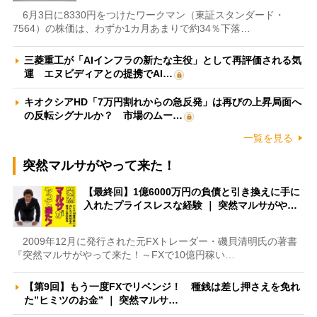
6月3日に8330円をつけたワークマン（東証スタンダード・
7564）の株価は、わずか1カ月あまりで約34％下落…
三菱重工が「AIインフラの新たな主役」として再評価される気
運 エヌビディアとの提携でAI…
キオクシアHD「7万円割れからの急反発」は再びの上昇局面へ
の反転シグナルか？ 市場のムー…
一覧を見る
突然マルサがやって来た！
【最終回】1億6000万円の負債と引き換えに手に
入れたプライスレスな経験 ｜ 突然マルサがや…
2009年12月に発行された元FXトレーダー・磯貝清明氏の著書
『突然マルサがやって来た！～FXで10億円稼い…
【第9回】もう一度FXでリベンジ！ 種銭は差し押さえを免れ
た”ヒミツのお金” ｜ 突然マルサ…