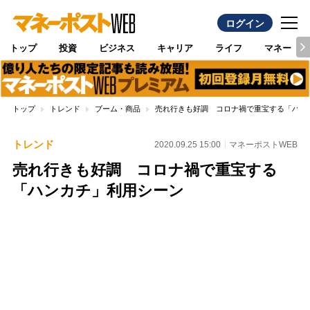
ログイン
トップ
投資
ビジネス
キャリア
ライフ
マネー
トップ
トレンド
ブーム・商品
売れ行きも好調 コロナ禍で重宝する「ハン
トレンド
2020.09.25 15:00
マネーポストWEB
売れ行きも好調 コロナ禍で重宝する
「ハンカチ」利用シーン
Loaded
:
100.00%
/
Unmute