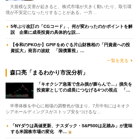
大規模な災害が起きると、株式市場が大きく動いたり、取引環
境が不安定になったりすることがある。一方…
5年ぶり改訂の「CGコード」、何が変わったのかポイントを解
説 企業に成長投資の具体的な説…
【令和のPKOか】GPIFをめぐる片山財務相の「円資産への投
資拡大」発言の波紋 「国債重視」…
一覧を見る
森口亮「まるわかり市況分析」
「キオクシア急落で含み損が膨らんで…」損失を
投資家としての成長につなげる4つの視点 「…
半導体株を中心に相場の調整色が強まり、7月中旬にはキオク
シアホールディングスがストップ安をつけるな…
「NYダウは高値更新、ナスダック・S&P500は足踏み」が意味
する米国株市場の変化 半…