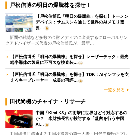
戸松信博の明日の爆騰株を探せ！
【戸松信博氏「明日の爆騰株」を探せ】トーメン
デバイス：サムスンを通じて世界のAIメモリ需
要…
新聞や雑誌など多数の金融メディアに出演するグローバルリン
クアドバイザーズ代表の戸松信博氏が、最新…
【戸松信博氏「明日の爆騰株」を探せ】レーザーテック：最先
端半導体の製造に不可欠な検査装…
【戸松信博氏「明日の爆騰株」を探せ】TDK：AIインフラを支
えるキープレーヤー 成長の再評…
一覧を見る
田代尚機のチャイナ・リサーチ
中国「Kimi K3」の衝撃に世界はどう対応するの
か？ 米財務長官が検討する「蒸留を行う中国
AI…
中国経済に精通する中国株投資の第一人者・田代尚機氏のプレ