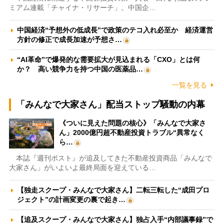
ミアム連載「チャイナ・リサーチ」。中国企…
中国経済“予想外の低成長”で政策のテコ入れ必至か 経済運営
方針の修正で成長加速が予想さ…
“AI革命”で爆発的な需要拡大が見込まれる「CXO」とは何
か？ 高い競争力を持つ中国の医薬品…
一覧を見る
「みんなで大家さん」配当ストップ騒動の内幕
《ついに見えた問題の核心》「みんなで大家さ
ん」2000億円超不動産投資トラブル“異常なく
ら…
本誌『週刊ポスト』が追及してきた不動産投資商品「みんなで
大家さん」がいよいよ最終局面を迎えている…
【独走スクープ・みんなで大家さん】二転三転した“成田プロ
ジェクト”の計画変更の裏で起き…
【追及スクープ・みんなで大家さん】独占入手“内部議事録”で