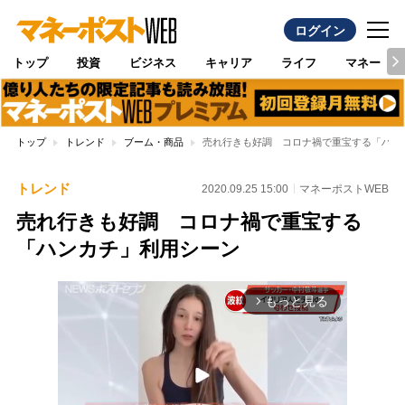
ログイン
トップ
投資
ビジネス
キャリア
ライフ
マネー
トップ
トレンド
ブーム・商品
売れ行きも好調 コロナ禍で重宝する「ハン
トレンド
2020.09.25 15:00
マネーポストWEB
売れ行きも好調 コロナ禍で重宝する
「ハンカチ」利用シーン
もっと見る
arrow_forward_ios