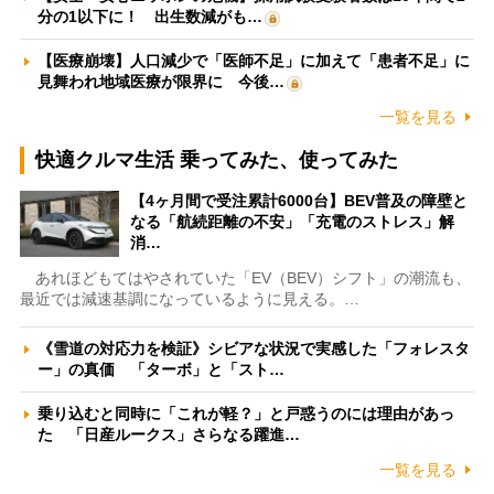
分の1以下に！ 出生数減がも…
【医療崩壊】人口減少で「医師不足」に加えて「患者不足」に
見舞われ地域医療が限界に 今後…
一覧を見る
快適クルマ生活 乗ってみた、使ってみた
【4ヶ月間で受注累計6000台】BEV普及の障壁と
なる「航続距離の不安」「充電のストレス」解
消…
あれほどもてはやされていた「EV（BEV）シフト」の潮流も、
最近では減速基調になっているように見える。…
《雪道の対応力を検証》シビアな状況で実感した「フォレスタ
ー」の真価 「ターボ」と「スト…
乗り込むと同時に「これが軽？」と戸惑うのには理由があっ
た 「日産ルークス」さらなる躍進…
一覧を見る