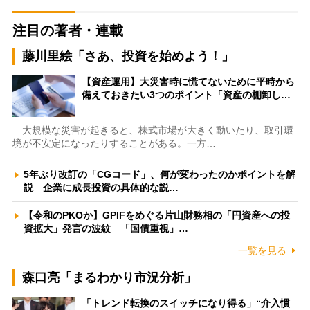
注目の著者・連載
藤川里絵「さあ、投資を始めよう！」
【資産運用】大災害時に慌てないために平時から
備えておきたい3つのポイント「資産の棚卸し…
大規模な災害が起きると、株式市場が大きく動いたり、取引環
境が不安定になったりすることがある。一方…
5年ぶり改訂の「CGコード」、何が変わったのかポイントを解
説 企業に成長投資の具体的な説…
【令和のPKOか】GPIFをめぐる片山財務相の「円資産への投
資拡大」発言の波紋 「国債重視」…
一覧を見る
森口亮「まるわかり市況分析」
「トレンド転換のスイッチになり得る」“介入慣