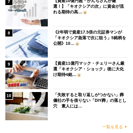
【資産10億円超・かんちさんが厳
7
選！】「キオクシアの次」に資金が流
れる期待の高…
《2年弱で資産17.5倍の元証券マンが
8
「キオクシア急落で次に狙う」5銘柄を
公開》10…
【資産11億円マック・チェリーさん厳
9
選「キオクシア・ショック」後に大化
け期待4銘…
「失敗すると取り返しがつかない」葬
10
儀社の手を借りない「DIY葬」の落とし
穴 素人には…
一覧を見る