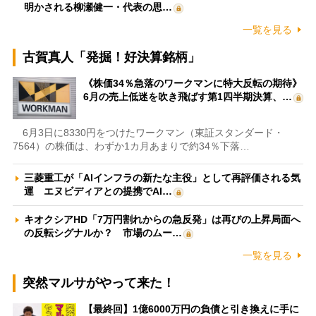
明かされる柳瀬健一・代表の思…
一覧を見る
古賀真人「発掘！好決算銘柄」
《株価34％急落のワークマンに特大反転の期待》
6月の売上低迷を吹き飛ばす第1四半期決算、…
6月3日に8330円をつけたワークマン（東証スタンダード・
7564）の株価は、わずか1カ月あまりで約34％下落…
三菱重工が「AIインフラの新たな主役」として再評価される気
運 エヌビディアとの提携でAI…
キオクシアHD「7万円割れからの急反発」は再びの上昇局面へ
の反転シグナルか？ 市場のムー…
一覧を見る
突然マルサがやって来た！
【最終回】1億6000万円の負債と引き換えに手に