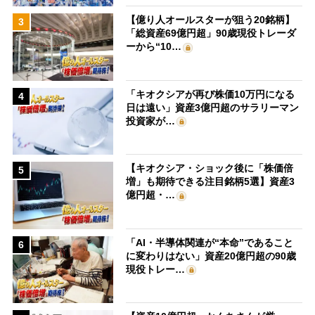
【億り人オールスターが狙う20銘柄】
3
「総資産69億円超」90歳現役トレーダ
ーから“10…
「キオクシアが再び株価10万円になる
4
日は遠い」資産3億円超のサラリーマン
投資家が…
【キオクシア・ショック後に「株価倍
5
増」も期待できる注目銘柄5選】資産3
億円超・…
「AI・半導体関連が“本命”であること
6
に変わりはない」資産20億円超の90歳
現役トレー…