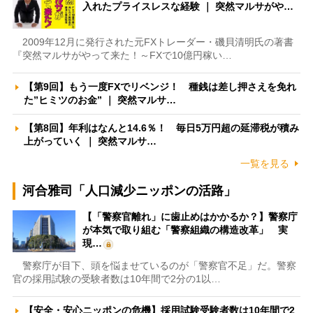
入れたプライスレスな経験 ｜ 突然マルサがや…
2009年12月に発行された元FXトレーダー・磯貝清明氏の著書
『突然マルサがやって来た！～FXで10億円稼い…
【第9回】もう一度FXでリベンジ！ 種銭は差し押さえを免れ
た”ヒミツのお金” ｜ 突然マルサ…
【第8回】年利はなんと14.6％！ 毎日5万円超の延滞税が積み
上がっていく ｜ 突然マルサ…
一覧を見る
河合雅司「人口減少ニッポンの活路」
【「警察官離れ」に歯止めはかかるか？】警察庁
が本気で取り組む「警察組織の構造改革」 実
現…
警察庁が目下、頭を悩ませているのが「警察官不足」だ。警察
官の採用試験の受験者数は10年間で2分の1以…
【安全・安心ニッポンの危機】採用試験受験者数は10年間で2