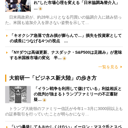
れ”した市場心理を変える「日米協調為替介入」
…
日米両政府が、約28年ぶりとなる円買いの協調介入に踏み切っ
た。米国も追加介入を辞さない姿勢を示して…
「キオクシア急落で含み損が膨らんで…」損失を投資家として
の成長につなげる4つの視点 …
「NYダウは高値更新、ナスダック・S&P500は足踏み」が意味
する米国株市場の変化 半…
一覧を見る
大前研一「ビジネス新大陸」の歩き方
「イラン戦争を利用して儲けている」利益相反と
の批判が強まるトランプファミリーの不正蓄財
疑…
トランプ大統領のファミリー信託が今年1～3月に3000回以上も
の証券取引を行っていたことが明らかになり…
「いつ暴発してもおかしくはない」イーロン・マスク氏とスペ