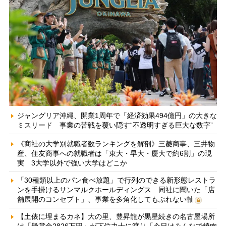
ジャングリア沖縄、開業1周年で「経済効果494億円」の大きな
ミスリード 事業の苦戦を覆い隠す“不透明すぎる巨大な数字”
《商社の大学別就職者数ランキングを解剖》三菱商事、三井物
産、住友商事への就職者は「東大・早大・慶大で約6割」の現
実 3大学以外で強い大学はどこか
「30種類以上のパン食べ放題」で行列のできる新形態レストラ
ンを手掛けるサンマルクホールディングス 同社に聞いた「店
舗展開のコンセプト」、事業を多角化してもぶれない軸
【土俵に埋まるカネ】大の里、豊昇龍が黒星続きの名古屋場所
は「懸賞金2826万円」が下位力士に渡り「今日はみんなで焼肉