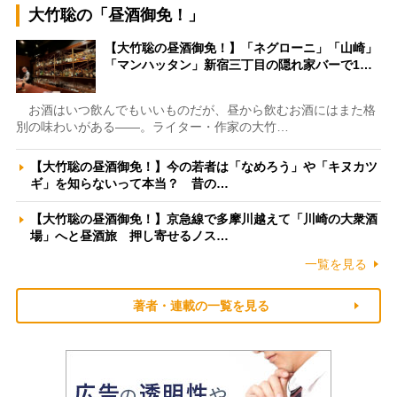
大竹聡の「昼酒御免！」
【大竹聡の昼酒御免！】「ネグローニ」「山崎」
「マンハッタン」新宿三丁目の隠れ家バーで1…
お酒はいつ飲んでもいいものだが、昼から飲むお酒にはまた格
別の味わいがある――。ライター・作家の大竹…
【大竹聡の昼酒御免！】今の若者は「なめろう」や「キヌカツ
ギ」を知らないって本当？ 昔の…
【大竹聡の昼酒御免！】京急線で多摩川越えて「川崎の大衆酒
場」へと昼酒旅 押し寄せるノス…
一覧を見る
著者・連載の一覧を見る