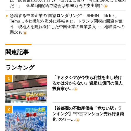
だ！」 金星4個配給で協会は年96万円の支出増に
急増する中国企業の“国籍ロンダリング” SHEIN、TikTok、
Temu…本社機能を海外に移転させ、トランプ関税の回避を狙
う 現地人を隠れ蓑にした中国企業の農業参入・土地取得への
懸念も
関連記事
ランキング
「キオクシアが今後も利益を出し続け
1
るかは分からない」資産11億円の個人
投資家が…
【首都圏の不動産価格「危ない駅」ラ
2
ンキング】“中古マンション売れ行き鈍
化”のワー…