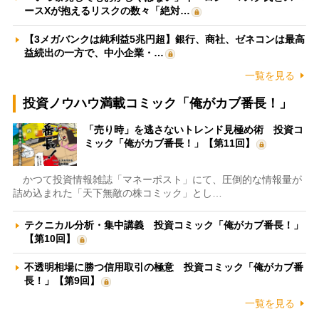
ースXが抱えるリスクの数々「絶対…
【3メガバンクは純利益5兆円超】銀行、商社、ゼネコンは最高
益続出の一方で、中小企業・…
一覧を見る
投資ノウハウ満載コミック「俺がカブ番長！」
「売り時」を逃さないトレンド見極め術 投資コ
ミック「俺がカブ番長！」【第11回】
かつて投資情報雑誌「マネーポスト」にて、圧倒的な情報量が
詰め込まれた「天下無敵の株コミック」とし…
テクニカル分析・集中講義 投資コミック「俺がカブ番長！」
【第10回】
不透明相場に勝つ信用取引の極意 投資コミック「俺がカブ番
長！」【第9回】
一覧を見る