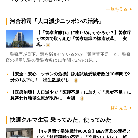
一覧を見る
河合雅司「人口減少ニッポンの活路」
【「警察官離れ」に歯止めはかかるか？】警察庁
が本気で取り組む「警察組織の構造改革」 実
現…
警察庁が目下、頭を悩ませているのが「警察官不足」だ。警察
官の採用試験の受験者数は10年間で2分の1以…
【安全・安心ニッポンの危機】採用試験受験者数は10年間で2
分の1以下に！ 出生数減がも…
【医療崩壊】人口減少で「医師不足」に加えて「患者不足」に
見舞われ地域医療が限界に 今後…
一覧を見る
快適クルマ生活 乗ってみた、使ってみた
【4ヶ月間で受注累計6000台】BEV普及の障壁と
なる「航続距離の不安」「充電のストレス」解