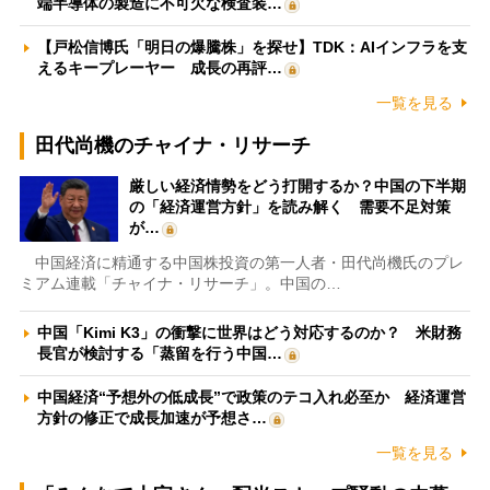
端半導体の製造に不可欠な検査装…
【戸松信博氏「明日の爆騰株」を探せ】TDK：AIインフラを支
えるキープレーヤー 成長の再評…
一覧を見る
田代尚機のチャイナ・リサーチ
厳しい経済情勢をどう打開するか？中国の下半期
の「経済運営方針」を読み解く 需要不足対策
が…
中国経済に精通する中国株投資の第一人者・田代尚機氏のプレ
ミアム連載「チャイナ・リサーチ」。中国の…
中国「Kimi K3」の衝撃に世界はどう対応するのか？ 米財務
長官が検討する「蒸留を行う中国…
中国経済“予想外の低成長”で政策のテコ入れ必至か 経済運営
方針の修正で成長加速が予想さ…
一覧を見る