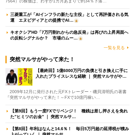
7564）の株価は、わずか1カ月あまりで約34％下落…
三菱重工が「AIインフラの新たな主役」として再評価される気
運 エヌビディアとの提携でAI…
キオクシアHD「7万円割れからの急反発」は再びの上昇局面へ
の反転シグナルか？ 市場のムー…
一覧を見る
突然マルサがやって来た！
【最終回】1億6000万円の負債と引き換えに手に
入れたプライスレスな経験 ｜ 突然マルサがや…
2009年12月に発行された元FXトレーダー・磯貝清明氏の著書
『突然マルサがやって来た！～FXで10億円稼い…
【第9回】もう一度FXでリベンジ！ 種銭は差し押さえを免れ
た”ヒミツのお金” ｜ 突然マルサ…
【第8回】年利はなんと14.6％！ 毎日5万円超の延滞税が積み
上がっていく ｜ 突然マルサ…