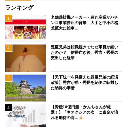
ランキング
老舗遊技機メーカー・豊丸産業がパチ
1
ンコ事業停止の背景 大手と中小の格
差拡大に拍車…
豊臣兄弟は転戦続きでなぜ軍費が続い
2
たのか？ 信長亡き後、秀吉・秀長の
突出した経済…
【天下統一を見据えた豊臣兄弟の経済
3
政策】秀吉が弟・秀長を紀伊に転封し
た納得の事情…
【資産10億円超・かんちさんが厳
4
選！】「キオクシアの次」に資金が流
れる期待の高…