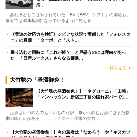
消…
あれほどもてはやされていた「EV（BEV）シフト」の潮流も、
最近では減速基調になっているように見える。…
《雪道の対応力を検証》シビアな状況で実感した「フォレスタ
ー」の真価 「ターボ」と「スト…
乗り込むと同時に「これが軽？」と戸惑うのには理由があっ
た 「日産ルークス」さらなる躍進…
一覧を見る
大竹聡の「昼酒御免！」
【大竹聡の昼酒御免！】「ネグローニ」「山崎」
「マンハッタン」新宿三丁目の隠れ家バーで1…
お酒はいつ飲んでもいいものだが、昼から飲むお酒にはまた格
別の味わいがある――。ライター・作家の大竹…
【大竹聡の昼酒御免！】今の若者は「なめろう」や「キヌカツ