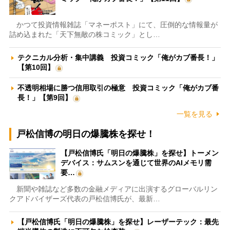
かつて投資情報雑誌「マネーポスト」にて、圧倒的な情報量が
詰め込まれた「天下無敵の株コミック」とし…
テクニカル分析・集中講義 投資コミック「俺がカブ番長！」
【第10回】
不透明相場に勝つ信用取引の極意 投資コミック「俺がカブ番
長！」【第9回】
一覧を見る
戸松信博の明日の爆騰株を探せ！
【戸松信博氏「明日の爆騰株」を探せ】トーメン
デバイス：サムスンを通じて世界のAIメモリ需
要…
新聞や雑誌など多数の金融メディアに出演するグローバルリン
クアドバイザーズ代表の戸松信博氏が、最新…
【戸松信博氏「明日の爆騰株」を探せ】レーザーテック：最先