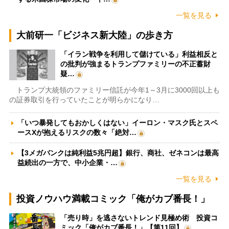
一覧を見る
大前研一「ビジネス新大陸」の歩き方
「イラン戦争を利用して儲けている」利益相反と
の批判が強まるトランプファミリーの不正蓄財
疑…
トランプ大統領のファミリー信託が今年1～3月に3000回以上も
の証券取引を行っていたことが明らかになり…
「いつ暴発してもおかしくはない」イーロン・マスク氏とスペ
ースXが抱えるリスクの数々「絶対…
【3メガバンクは純利益5兆円超】銀行、商社、ゼネコンは最高
益続出の一方で、中小企業・…
一覧を見る
投資ノウハウ満載コミック「俺がカブ番長！」
「売り時」を逃さないトレンド見極め術 投資コ
ミック「俺がカブ番長！」【第11回】