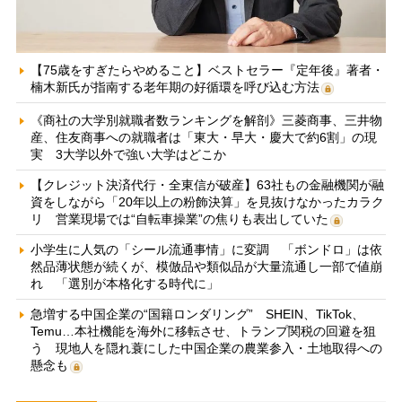
【75歳をすぎたらやめること】ベストセラー『定年後』著者・
楠木新氏が指南する老年期の好循環を呼び込む方法
《商社の大学別就職者数ランキングを解剖》三菱商事、三井物
産、住友商事への就職者は「東大・早大・慶大で約6割」の現
実 3大学以外で強い大学はどこか
【クレジット決済代行・全東信が破産】63社もの金融機関が融
資をしながら「20年以上の粉飾決算」を見抜けなかったカラク
リ 営業現場では“自転車操業”の焦りも表出していた
小学生に人気の「シール流通事情」に変調 「ボンドロ」は依
然品薄状態が続くが、模倣品や類似品が大量流通し一部で値崩
れ 「選別が本格化する時代に」
急増する中国企業の“国籍ロンダリング” SHEIN、TikTok、
Temu…本社機能を海外に移転させ、トランプ関税の回避を狙
う 現地人を隠れ蓑にした中国企業の農業参入・土地取得への
懸念も