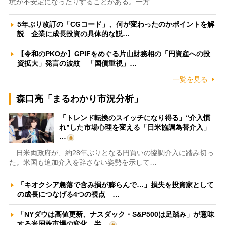
境が不安定になったりすることがある。一方…
5年ぶり改訂の「CGコード」、何が変わったのかポイントを解
説 企業に成長投資の具体的な説…
【令和のPKOか】GPIFをめぐる片山財務相の「円資産への投
資拡大」発言の波紋 「国債重視」…
一覧を見る
森口亮「まるわかり市況分析」
「トレンド転換のスイッチになり得る」“介入慣
れ”した市場心理を変える「日米協調為替介入」
…
日米両政府が、約28年ぶりとなる円買いの協調介入に踏み切っ
た。米国も追加介入を辞さない姿勢を示して…
「キオクシア急落で含み損が膨らんで…」損失を投資家として
の成長につなげる4つの視点 …
「NYダウは高値更新、ナスダック・S&P500は足踏み」が意味
する米国株市場の変化 半…