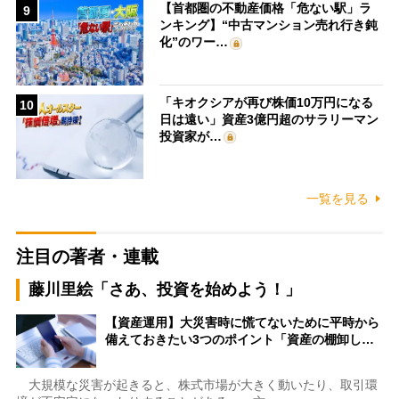
【首都圏の不動産価格「危ない駅」ラ
9
ンキング】“中古マンション売れ行き鈍
化”のワー…
「キオクシアが再び株価10万円になる
10
日は遠い」資産3億円超のサラリーマン
投資家が…
一覧を見る
注目の著者・連載
藤川里絵「さあ、投資を始めよう！」
【資産運用】大災害時に慌てないために平時から
備えておきたい3つのポイント「資産の棚卸し…
大規模な災害が起きると、株式市場が大きく動いたり、取引環