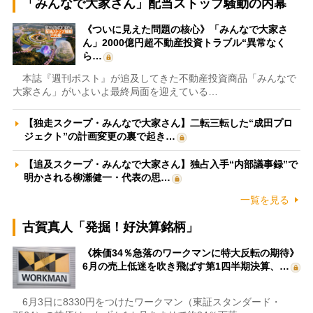
「みんなで大家さん」配当ストップ騒動の内幕
《ついに見えた問題の核心》「みんなで大家さ
ん」2000億円超不動産投資トラブル“異常なく
ら…
本誌『週刊ポスト』が追及してきた不動産投資商品「みんなで
大家さん」がいよいよ最終局面を迎えている…
【独走スクープ・みんなで大家さん】二転三転した“成田プロ
ジェクト”の計画変更の裏で起き…
【追及スクープ・みんなで大家さん】独占入手“内部議事録”で
明かされる柳瀬健一・代表の思…
一覧を見る
古賀真人「発掘！好決算銘柄」
《株価34％急落のワークマンに特大反転の期待》
6月の売上低迷を吹き飛ばす第1四半期決算、…
6月3日に8330円をつけたワークマン（東証スタンダード・