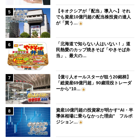
【キオクシアが「配当」導入へ】それ
5
でも資産10億円超の配当株投資の達人
が「買う…
「北海道で知らない人はいない！」道
6
民熱愛のカップ焼きそば「やきそば弁
当」、最大の…
【億り人オールスターが狙う20銘柄】
7
「総資産69億円超」90歳現役トレーダ
ーから“10…
資産10億円超の投資家が明かす“AI・半
8
導体相場に乗らなかった理由” フルポ
ジション…