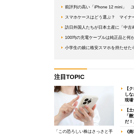
前評判の高い「iPhone 12 min
スマホケースはどう選ぶ？ マイナ
訪日外国人たちが日本土産に「中古iP
100均の充電ケーブルは純正品と何
小学生の娘に格安スマホを持たせた
注目TOPIC
【ク
しな
現場
【土
「懸
だ！
「この恐ろしい株はさっさと手
《商