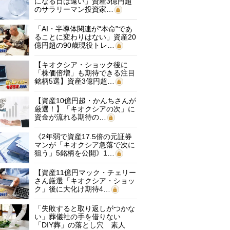
になる日は遠い」資産3億円超
のサラリーマン投資家…
「AI・半導体関連が“本命”であ
ることに変わりはない」資産20
億円超の90歳現役トレ…
【キオクシア・ショック後に
「株価倍増」も期待できる注目
銘柄5選】資産3億円超…
【資産10億円超・かんちさんが
厳選！】「キオクシアの次」に
資金が流れる期待の…
《2年弱で資産17.5倍の元証券
マンが「キオクシア急落で次に
狙う」5銘柄を公開》1…
【資産11億円マック・チェリー
さん厳選「キオクシア・ショッ
ク」後に大化け期待4…
「失敗すると取り返しがつかな
い」葬儀社の手を借りない
「DIY葬」の落とし穴 素人