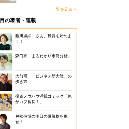
に…
一覧を見る
目の著者・連載
藤川里絵「さあ、投資を始めよ
う！」
森口亮「まるわかり市況分析」
大前研一「ビジネス新大陸」の
歩き方
投資ノウハウ満載コミック「俺
がカブ番長！」
戸松信博の明日の爆騰株を探
せ！