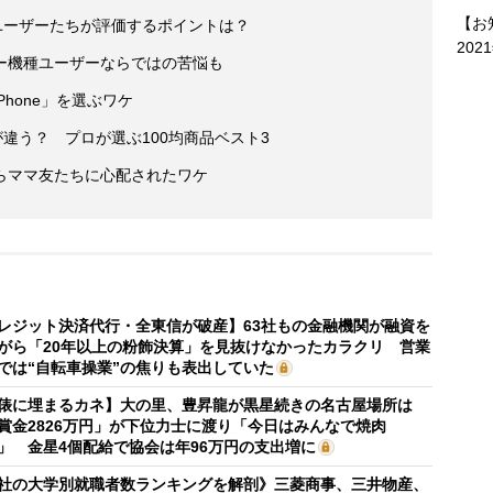
【お
i」 ユーザーたちが評価するポイントは？
202
ー機種ユーザーならではの苦悩も
hone」を選ぶワケ
が違う？ プロが選ぶ100均商品ベスト3
らママ友たちに心配されたワケ
レジット決済代行・全東信が破産】63社もの金融機関が融資を
がら「20年以上の粉飾決算」を見抜けなかったカラクリ 営業
では“自転車操業”の焦りも表出していた
俵に埋まるカネ】大の里、豊昇龍が黒星続きの名古屋場所は
賞金2826万円」が下位力士に渡り「今日はみんなで焼肉
」 金星4個配給で協会は年96万円の支出増に
社の大学別就職者数ランキングを解剖》三菱商事、三井物産、