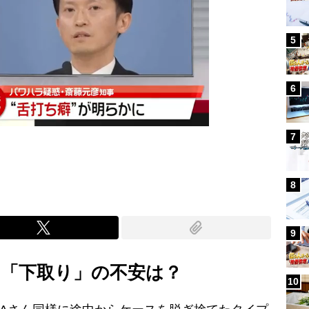
5
6
7
8
9
時の「下取り」の不安は？
10