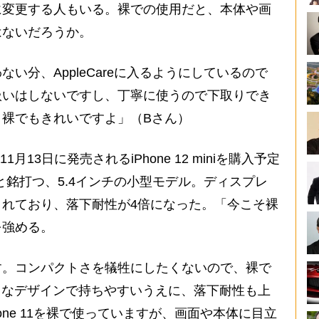
に変更する人もいる。裸での使用だと、本体や画
はないだろうか。
い分、AppleCareに入るようにしているので
扱いはしないですし、丁寧に使うので下取りでき
裸でもきれいですよ」（Bさん）
13日に発売されるiPhone 12 miniを購入予定
と銘打つ、5.4インチの小型モデル。ディスプレ
れており、落下耐性が4倍になった。「今こそ裸
を強める。
す。コンパクトさを犠牲にしたくないので、裸で
のようなデザインで持ちやすいうえに、落下耐性も上
one 11を裸で使っていますが、画面や本体に目立