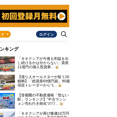
ンド
ログイン
ンキング
「キオクシアが今後も利益を出
し続けるかは分からない」資産
11億円の個人投資家…
【億り人オールスターが狙う20
銘柄】「総資産69億円超」90歳
現役トレーダーから“1…
【首都圏の不動産価格「危ない
駅」ランキング】“中古マンシ
ョン売れ行き鈍化”のワ…
「キオクシアが再び株価10万円