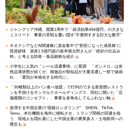
ジャングリア沖縄、開業1周年で「経済効果494億円」の大きな
ミスリード 事業の苦戦を覆い隠す“不透明すぎる巨大な数字”
キオクシアなどAI関連株に資金集中で“割安になった成長株”に
投資妙味 資産1.5億円超の坂本慎太郎さんが「絶好の仕込み
時」と考える防衛・食品銘柄を紹介
小学生に人気の「シール流通事情」に変調 「ボンドロ」は依
然品薄状態が続くが、模倣品や類似品が大量流通し一部で値崩
れ 「選別が本格化する時代に」
「30種類以上のパン食べ放題」で行列のできる新形態レストラ
ンを手掛けるサンマルクホールディングス 同社に聞いた「店
舗展開のコンセプト」、事業を多角化してもぶれない軸
急増する中国企業の“国籍ロンダリング” SHEIN、TikTok、
Temu…本社機能を海外に移転させ、トランプ関税の回避を狙
う 現地人を隠れ蓑にした中国企業の農業参入・土地取得への
懸念も