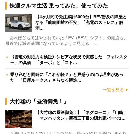
快適クルマ生活 乗ってみた、使ってみた
【4ヶ月間で受注累計6000台】BEV普及の障壁と
なる「航続距離の不安」「充電のストレス」解
消…
あれほどもてはやされていた「EV（BEV）シフト」の潮流も、
最近では減速基調になっているように見える。…
《雪道の対応力を検証》シビアな状況で実感した「フォレスタ
ー」の真価 「ターボ」と「スト…
乗り込むと同時に「これが軽？」と戸惑うのには理由があっ
た 「日産ルークス」さらなる躍進…
一覧を見る
大竹聡の「昼酒御免！」
【大竹聡の昼酒御免！】「ネグローニ」「山崎」
「マンハッタン」新宿三丁目の隠れ家バーで1…
お酒はいつ飲んでもいいものだが、昼から飲むお酒にはまた格