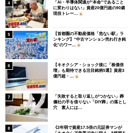
「AI・半導体関連が“本命”であること
4
に変わりはない」資産20億円超の90歳
現役トレー…
【首都圏の不動産価格「危ない駅」ラ
5
ンキング】“中古マンション売れ行き鈍
化”のワー…
【キオクシア・ショック後に「株価倍
6
増」も期待できる注目銘柄5選】資産3
億円超・…
「失敗すると取り返しがつかない」葬
7
儀社の手を借りない「DIY葬」の落とし
穴 素人には…
《2年弱で資産17.5倍の元証券マンが
8