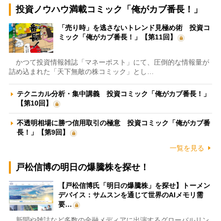
投資ノウハウ満載コミック「俺がカブ番長！」
「売り時」を逃さないトレンド見極め術 投資コ
ミック「俺がカブ番長！」【第11回】
かつて投資情報雑誌「マネーポスト」にて、圧倒的な情報量が
詰め込まれた「天下無敵の株コミック」とし…
テクニカル分析・集中講義 投資コミック「俺がカブ番長！」
【第10回】
不透明相場に勝つ信用取引の極意 投資コミック「俺がカブ番
長！」【第9回】
一覧を見る
戸松信博の明日の爆騰株を探せ！
【戸松信博氏「明日の爆騰株」を探せ】トーメン
デバイス：サムスンを通じて世界のAIメモリ需
要…
新聞や雑誌など多数の金融メディアに出演するグローバルリン