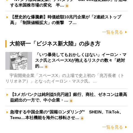
する米国株市場の変化 半…
【歴史的な爆騰劇】時価総額10兆円企業が「2連続ストップ
高」「制限値幅拡大」の衝撃 フ…
一覧を見る
大前研一「ビジネス新大陸」の歩き方
「いつ暴発してもおかしくはない」イーロン・マ
スク氏とスペースXが抱えるリスクの数々「絶対
的…
宇宙開発企業「スペースX」の上場で史上初の「兆万長者（ト
リリオネア）」となったイーロン・マスク氏。…
【3メガバンクは純利益5兆円超】銀行、商社、ゼネコンは最高
益続出の一方で、中小企業・…
急増する中国企業の“国籍ロンダリング” SHEIN、TikTok、
Temu…本社機能を海外に移転させ…
一覧を見る