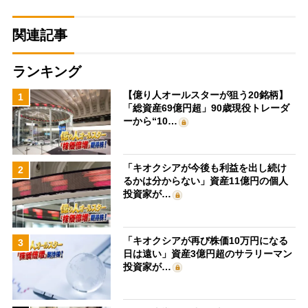
関連記事
ランキング
【億り人オールスターが狙う20銘柄】
1
「総資産69億円超」90歳現役トレーダ
ーから“10…
「キオクシアが今後も利益を出し続け
2
るかは分からない」資産11億円の個人
投資家が…
「キオクシアが再び株価10万円になる
3
日は遠い」資産3億円超のサラリーマン
投資家が…