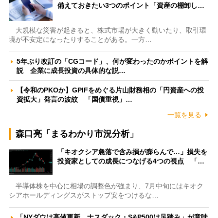
備えておきたい3つのポイント「資産の棚卸し…
大規模な災害が起きると、株式市場が大きく動いたり、取引環
境が不安定になったりすることがある。一方…
5年ぶり改訂の「CGコード」、何が変わったのかポイントを解
説 企業に成長投資の具体的な説…
【令和のPKOか】GPIFをめぐる片山財務相の「円資産への投
資拡大」発言の波紋 「国債重視」…
一覧を見る
森口亮「まるわかり市況分析」
「キオクシア急落で含み損が膨らんで…」損失を
投資家としての成長につなげる4つの視点 「…
半導体株を中心に相場の調整色が強まり、7月中旬にはキオク
シアホールディングスがストップ安をつけるな…
「NYダウは高値更新、ナスダック・S&P500は足踏み」が意味