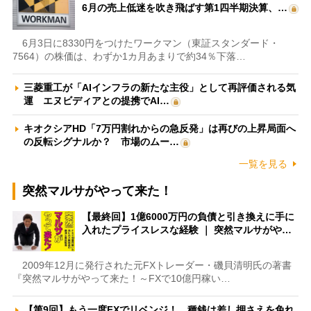
6月の売上低迷を吹き飛ばす第1四半期決算、…
6月3日に8330円をつけたワークマン（東証スタンダード・
7564）の株価は、わずか1カ月あまりで約34％下落…
三菱重工が「AIインフラの新たな主役」として再評価される気
運 エヌビディアとの提携でAI…
キオクシアHD「7万円割れからの急反発」は再びの上昇局面へ
の反転シグナルか？ 市場のムー…
一覧を見る
突然マルサがやって来た！
【最終回】1億6000万円の負債と引き換えに手に
入れたプライスレスな経験 ｜ 突然マルサがや…
2009年12月に発行された元FXトレーダー・磯貝清明氏の著書
『突然マルサがやって来た！～FXで10億円稼い…
【第9回】もう一度FXでリベンジ！ 種銭は差し押さえを免れ