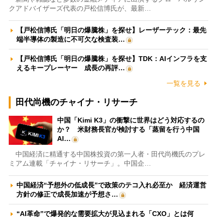
クアドバイザーズ代表の戸松信博氏が、最新…
【戸松信博氏「明日の爆騰株」を探せ】レーザーテック：最先
端半導体の製造に不可欠な検査装…
【戸松信博氏「明日の爆騰株」を探せ】TDK：AIインフラを支
えるキープレーヤー 成長の再評…
一覧を見る
田代尚機のチャイナ・リサーチ
中国「Kimi K3」の衝撃に世界はどう対応するの
か？ 米財務長官が検討する「蒸留を行う中国
AI…
中国経済に精通する中国株投資の第一人者・田代尚機氏のプレ
ミアム連載「チャイナ・リサーチ」。中国企…
中国経済“予想外の低成長”で政策のテコ入れ必至か 経済運営
方針の修正で成長加速が予想さ…
“AI革命”で爆発的な需要拡大が見込まれる「CXO」とは何