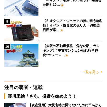
「キオクシア急落で次に狙う」5銘柄を
公開》10…
【キオクシア・ショックの後に狙う5銘
9
柄】イベント投資家の億り人・羽根英
樹氏が厳…
【大阪の不動産価格「危ない駅」ラン
10
キング】“中古マンション売れ行き鈍
化”のワース…
一覧を見る
注目の著者・連載
藤川里絵「さあ、投資を始めよう！」
【資産運用】大災害時に慌てないために平時から