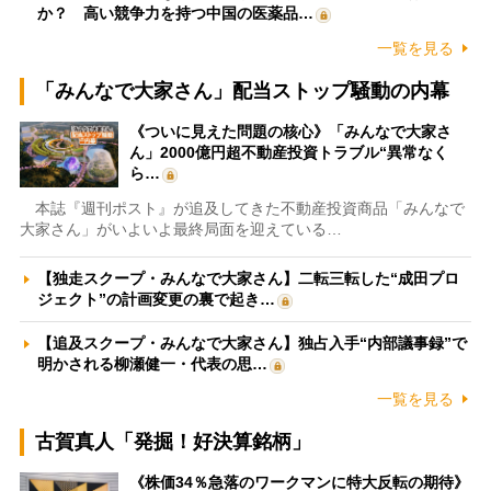
か？ 高い競争力を持つ中国の医薬品…
一覧を見る
「みんなで大家さん」配当ストップ騒動の内幕
《ついに見えた問題の核心》「みんなで大家さ
ん」2000億円超不動産投資トラブル“異常なく
ら…
本誌『週刊ポスト』が追及してきた不動産投資商品「みんなで
大家さん」がいよいよ最終局面を迎えている…
【独走スクープ・みんなで大家さん】二転三転した“成田プロ
ジェクト”の計画変更の裏で起き…
【追及スクープ・みんなで大家さん】独占入手“内部議事録”で
明かされる柳瀬健一・代表の思…
一覧を見る
古賀真人「発掘！好決算銘柄」
《株価34％急落のワークマンに特大反転の期待》