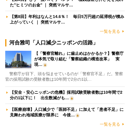
た”ヒミツのお金” ｜ 突然マルサ…
【第8回】年利はなんと14.6％！ 毎日5万円超の延滞税が積み
上がっていく ｜ 突然マルサ…
一覧を見る
河合雅司「人口減少ニッポンの活路」
【「警察官離れ」に歯止めはかかるか？】警察庁
が本気で取り組む「警察組織の構造改革」 実
現…
警察庁が目下、頭を悩ませているのが「警察官不足」だ。警察
官の採用試験の受験者数は10年間で2分の1以…
【安全・安心ニッポンの危機】採用試験受験者数は10年間で2
分の1以下に！ 出生数減がも…
【医療崩壊】人口減少で「医師不足」に加えて「患者不足」に
見舞われ地域医療が限界に 今後…
一覧を見る