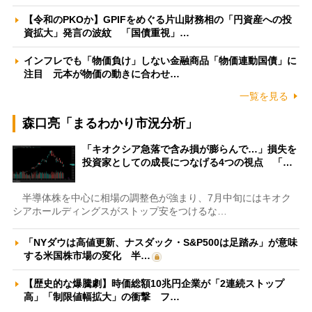
【令和のPKOか】GPIFをめぐる片山財務相の「円資産への投
資拡大」発言の波紋 「国債重視」…
インフレでも「物価負け」しない金融商品「物価連動国債」に
注目 元本が物価の動きに合わせ…
一覧を見る
森口亮「まるわかり市況分析」
「キオクシア急落で含み損が膨らんで…」損失を
投資家としての成長につなげる4つの視点 「…
半導体株を中心に相場の調整色が強まり、7月中旬にはキオク
シアホールディングスがストップ安をつけるな…
「NYダウは高値更新、ナスダック・S&P500は足踏み」が意味
する米国株市場の変化 半…
【歴史的な爆騰劇】時価総額10兆円企業が「2連続ストップ
高」「制限値幅拡大」の衝撃 フ…