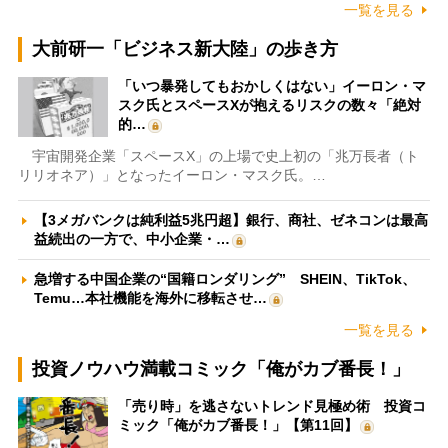
一覧を見る
大前研一「ビジネス新大陸」の歩き方
「いつ暴発してもおかしくはない」イーロン・マ
スク氏とスペースXが抱えるリスクの数々「絶対
的…
宇宙開発企業「スペースX」の上場で史上初の「兆万長者（ト
リリオネア）」となったイーロン・マスク氏。…
【3メガバンクは純利益5兆円超】銀行、商社、ゼネコンは最高
益続出の一方で、中小企業・…
急増する中国企業の“国籍ロンダリング” SHEIN、TikTok、
Temu…本社機能を海外に移転させ…
一覧を見る
投資ノウハウ満載コミック「俺がカブ番長！」
「売り時」を逃さないトレンド見極め術 投資コ
ミック「俺がカブ番長！」【第11回】