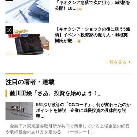
「キオクシア急落で次に狙う」5銘柄を
公開》10…
【キオクシア・ショックの後に狙う5銘
10
柄】イベント投資家の億り人・羽根英
樹氏が厳…
一覧を見る
注目の著者・連載
藤川里絵「さあ、投資を始めよう！」
5年ぶり改訂の「CGコード」、何が変わったのか
ポイントを解説 企業に成長投資の具体的な説
明…
金融庁と東京証券取引所が共同で策定している上場企業の経営
や取締役会のあり方を定める「コーポレート…