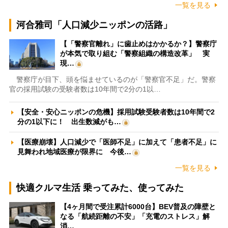
一覧を見る
河合雅司「人口減少ニッポンの活路」
【「警察官離れ」に歯止めはかかるか？】警察庁
が本気で取り組む「警察組織の構造改革」 実
現…
警察庁が目下、頭を悩ませているのが「警察官不足」だ。警察
官の採用試験の受験者数は10年間で2分の1以…
【安全・安心ニッポンの危機】採用試験受験者数は10年間で2
分の1以下に！ 出生数減がも…
【医療崩壊】人口減少で「医師不足」に加えて「患者不足」に
見舞われ地域医療が限界に 今後…
一覧を見る
快適クルマ生活 乗ってみた、使ってみた
【4ヶ月間で受注累計6000台】BEV普及の障壁と
なる「航続距離の不安」「充電のストレス」解
消…