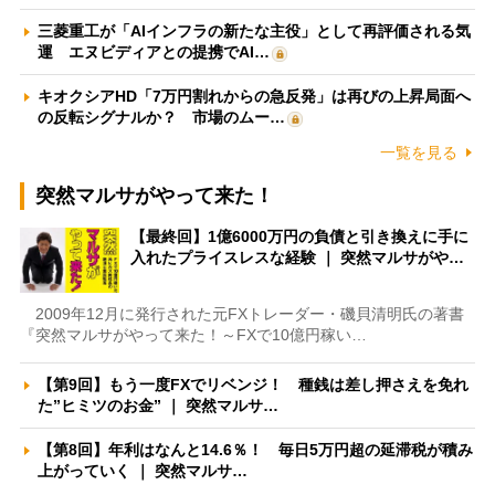
三菱重工が「AIインフラの新たな主役」として再評価される気
運 エヌビディアとの提携でAI…
キオクシアHD「7万円割れからの急反発」は再びの上昇局面へ
の反転シグナルか？ 市場のムー…
一覧を見る
突然マルサがやって来た！
【最終回】1億6000万円の負債と引き換えに手に
入れたプライスレスな経験 ｜ 突然マルサがや…
2009年12月に発行された元FXトレーダー・磯貝清明氏の著書
『突然マルサがやって来た！～FXで10億円稼い…
【第9回】もう一度FXでリベンジ！ 種銭は差し押さえを免れ
た”ヒミツのお金” ｜ 突然マルサ…
【第8回】年利はなんと14.6％！ 毎日5万円超の延滞税が積み
上がっていく ｜ 突然マルサ…