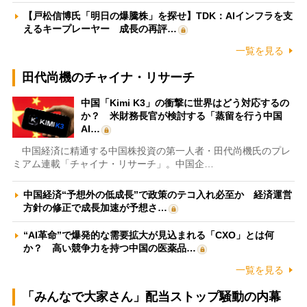
【戸松信博氏「明日の爆騰株」を探せ】TDK：AIインフラを支
えるキープレーヤー 成長の再評…
一覧を見る
田代尚機のチャイナ・リサーチ
中国「Kimi K3」の衝撃に世界はどう対応するの
か？ 米財務長官が検討する「蒸留を行う中国
AI…
中国経済に精通する中国株投資の第一人者・田代尚機氏のプレ
ミアム連載「チャイナ・リサーチ」。中国企…
中国経済“予想外の低成長”で政策のテコ入れ必至か 経済運営
方針の修正で成長加速が予想さ…
“AI革命”で爆発的な需要拡大が見込まれる「CXO」とは何
か？ 高い競争力を持つ中国の医薬品…
一覧を見る
「みんなで大家さん」配当ストップ騒動の内幕