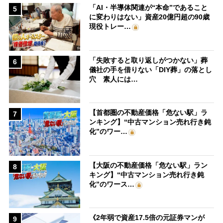
「AI・半導体関連が“本命”であること
5
に変わりはない」資産20億円超の90歳
現役トレー…
「失敗すると取り返しがつかない」葬
6
儀社の手を借りない「DIY葬」の落とし
穴 素人には…
【首都圏の不動産価格「危ない駅」ラ
7
ンキング】“中古マンション売れ行き鈍
化”のワー…
【大阪の不動産価格「危ない駅」ラン
8
キング】“中古マンション売れ行き鈍
化”のワース…
《2年弱で資産17.5倍の元証券マンが
9