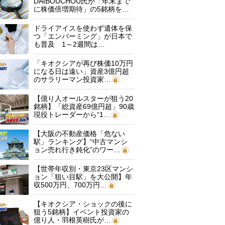
DAIBOUCHOU氏が「年末まで
に株価倍増期待」の5銘柄を…
ドライアイスを使わず遺体を保
つ「エンバーミング」が日本で
も普及 1～2週間は…
「キオクシアが再び株価10万円
になる日は遠い」資産3億円超
のサラリーマン投資家…
【億り人オールスターが狙う20
銘柄】「総資産69億円超」90歳
現役トレーダーから“1…
【大阪の不動産価格「危ない
駅」ランキング】“中古マンシ
ョン売れ行き鈍化”のワー…
【世帯年収別・東京23区マンシ
ョン「狙い目駅」を大公開】年
収500万円、700万円…
【キオクシア・ショックの後に
狙う5銘柄】イベント投資家の
億り人・羽根英樹氏が…