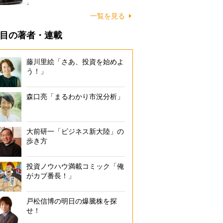
一覧を見る
目の著者・連載
藤川里絵「さあ、投資を始めよ
う！」
森口亮「まるわかり市況分析」
大前研一「ビジネス新大陸」の
歩き方
投資ノウハウ満載コミック「俺
がカブ番長！」
戸松信博の明日の爆騰株を探
せ！