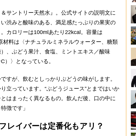
＆サントリー天然水』。公式サイトの説明文に
よい渋みと酸味のある、満足感たっぷりの果実の
ロリーは100mlあたり22kcal。容量は
円。原材料は〈ナチュラルミネラルウォーター、糖類
糖）、ぶどう果汁、食塩、ミントエキス／酸味
C）〉となっている。
かですが、飲むとしっかりぶどうの味がします。
り立っています。“ぶどうジュース”とまではいか
ーとはまったく異なるもの。飲んだ後、口の中に
も特徴です」
フレイバーは定番化もアリ？