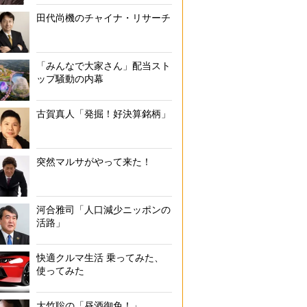
田代尚機のチャイナ・リサーチ
「みんなで大家さん」配当スト
ップ騒動の内幕
古賀真人「発掘！好決算銘柄」
突然マルサがやって来た！
河合雅司「人口減少ニッポンの
活路」
快適クルマ生活 乗ってみた、
使ってみた
大竹聡の「昼酒御免！」