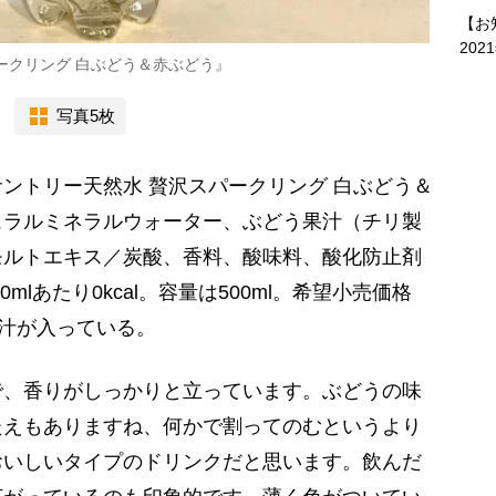
【お
202
ークリング 白ぶどう＆赤ぶどう』
写真5枚
トリー天然水 贅沢スパークリング 白ぶどう＆
ュラルミネラルウォーター、ぶどう果汁（チリ製
モルトエキス／炭酸、香料、酸味料、酸化防止剤
mlあたり0kcal。容量は500ml。希望小売価格
果汁が入っている。
で、香りがしっかりと立っています。ぶどうの味
たえもありますね、何かで割ってのむというより
おいしいタイプのドリンクだと思います。飲んだ