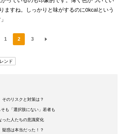
広がっているのも印象的です。薄く色がついてい
りますね。しっかりと味がするのに0kcalという
す」
1
2
3
レンド
 そのリスクと対策は？
もそも「選択肢にない」若者も
なった人たちの意識変化
」疑惑は本当だった！？