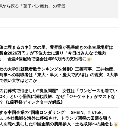
声から探る「菓子パン離れ」の背景
俵に埋まるカネ】大の里、豊昇龍が黒星続きの名古屋場所は
賞金2826万円」が下位力士に渡り「今日はみんなで焼肉
」 金星4個配給で協会は年96万円の支出増に
社の大学別就職者数ランキングを解剖》三菱商事、三井物産、
商事への就職者は「東大・早大・慶大で約6割」の現実 3大学
で強い大学はどこか
のお葬式で悩ましい“喪服問題” 女性は「ワンピースを着てい
OK」という俗説に潜む誤解、なぜ「ジャケット」がマストな
？《1級葬祭ディレクターが解説》
する中国企業の“国籍ロンダリング” SHEIN、TikTok、
mu…本社機能を海外に移転させ、トランプ関税の回避を狙う
人を隠れ蓑にした中国企業の農業参入・土地取得への懸念も