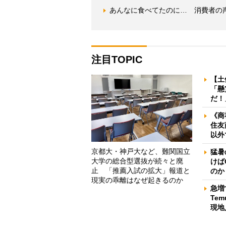
あんなに食べてたのに… 消費者の
注目TOPIC
【土
「懸
だ！
《商
住友
以外
京都大・神戸大など、難関国立
猛暑
大学の総合型選抜が続々と廃
けば
止 「推薦入試の拡大」報道と
のか
現実の乖離はなぜ起きるのか
急増
Te
現地