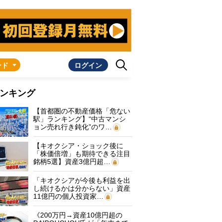
ンド
ログイン
ンキング
【首都圏の不動産価格「危ない
駅」ランキング】“中古マンシ
ョン売れ行き鈍化”のワ…
【キオクシア・ショック後に
「株価倍増」も期待できる注目
銘柄5選】資産3億円超…
「キオクシアが今後も利益を出
し続けるかは分からない」資産
11億円の個人投資家…
《200万円→資産10億円超の