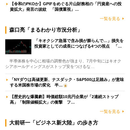
【令和のPKOか】GPIFをめぐる片山財務相の「円資産への投
資拡大」発言の波紋 「国債重視」…
一覧を見る
森口亮「まるわかり市況分析」
「キオクシア急落で含み損が膨らんで…」損失を
投資家としての成長につなげる4つの視点 「…
半導体株を中心に相場の調整色が強まり、7月中旬にはキオク
シアホールディングスがストップ安をつけるな…
「NYダウは高値更新、ナスダック・S&P500は足踏み」が意味
する米国株市場の変化 半…
【歴史的な爆騰劇】時価総額10兆円企業が「2連続ストップ
高」「制限値幅拡大」の衝撃 フ…
一覧を見る
大前研一「ビジネス新大陸」の歩き方