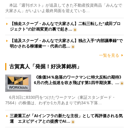
本誌『週刊ポスト』が追及してきた不動産投資商品「みんなで
大家さん」がいよいよ最終局面を迎えている…
【独走スクープ・みんなで大家さん】二転三転した“成田プロ
ジェクト”の計画変更の裏で起き…
【追及スクープ・みんなで大家さん】独占入手“内部議事録”で
明かされる柳瀬健一・代表の思…
一覧を見る
古賀真人「発掘！好決算銘柄」
《株価34％急落のワークマンに特大反転の期待》
6月の売上低迷を吹き飛ばす第1四半期決算、…
6月3日に8330円をつけたワークマン（東証スタンダード・
7564）の株価は、わずか1カ月あまりで約34％下落…
三菱重工が「AIインフラの新たな主役」として再評価される気
運 エヌビディアとの提携でAI…