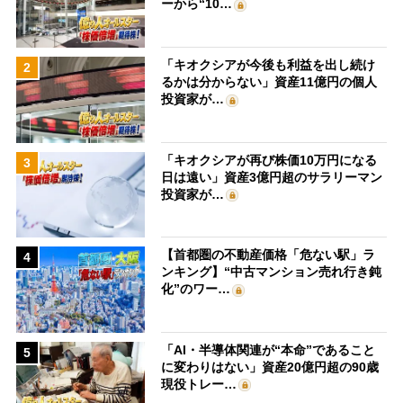
ーから“10…
「キオクシアが今後も利益を出し続け
2
るかは分からない」資産11億円の個人
投資家が…
「キオクシアが再び株価10万円になる
3
日は遠い」資産3億円超のサラリーマン
投資家が…
【首都圏の不動産価格「危ない駅」ラ
4
ンキング】“中古マンション売れ行き鈍
化”のワー…
「AI・半導体関連が“本命”であること
5
に変わりはない」資産20億円超の90歳
現役トレー…