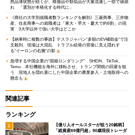
然品薄状態が続くが、模倣品や類似品が大量流通し一部で値崩
れ 「選別が本格化する時代に」
《商社の大学別就職者数ランキングを解剖》三菱商事、三井物
産、住友商事への就職者は「東大・早大・慶大で約6割」の現
実 3大学以外で強い大学はどこか
【納車時に複数の事故】テスラジャパン“多額のEV補助金”で注
文殺到、現場は大混乱 トラブル続発の背後に見え隠れす
る“イーロンの右腕”の影
急増する中国企業の“国籍ロンダリング” SHEIN、TikTok、
Temu…本社機能を海外に移転させ、トランプ関税の回避を狙
う 現地人を隠れ蓑にした中国企業の農業参入・土地取得への
懸念も
関連記事
ランキング
【億り人オールスターが狙う20銘柄】
1
「総資産69億円超」90歳現役トレーダ