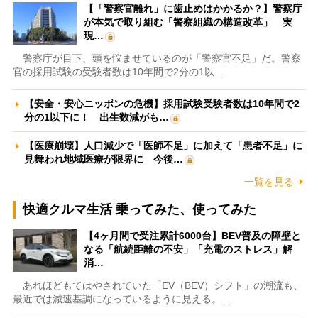
【「警察官離れ」に歯止めはかかるか？】警察庁
が本気で取り組む「警察組織の構造改革」 実
現…
警察庁が目下、頭を悩ませているのが「警察官不足」だ。警察
官の採用試験の受験者数は10年間で2分の1以…
【安全・安心ニッポンの危機】採用試験受験者数は10年間で2
分の1以下に！ 出生数減がも…
【医療崩壊】人口減少で「医師不足」に加えて「患者不足」に
見舞われ地域医療が限界に 今後…
一覧を見る
快適クルマ生活 乗ってみた、使ってみた
【4ヶ月間で受注累計6000台】BEV普及の障壁と
なる「航続距離の不安」「充電のストレス」解
消…
あれほどもてはやされていた「EV（BEV）シフト」の潮流も、
最近では減速基調になっているように見える。…