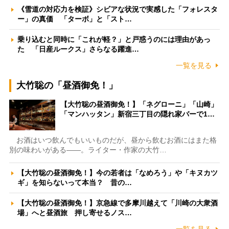
《雪道の対応力を検証》シビアな状況で実感した「フォレスタ
ー」の真価 「ターボ」と「スト…
乗り込むと同時に「これが軽？」と戸惑うのには理由があっ
た 「日産ルークス」さらなる躍進…
一覧を見る
大竹聡の「昼酒御免！」
【大竹聡の昼酒御免！】「ネグローニ」「山崎」
「マンハッタン」新宿三丁目の隠れ家バーで1…
お酒はいつ飲んでもいいものだが、昼から飲むお酒にはまた格
別の味わいがある――。ライター・作家の大竹…
【大竹聡の昼酒御免！】今の若者は「なめろう」や「キヌカツ
ギ」を知らないって本当？ 昔の…
【大竹聡の昼酒御免！】京急線で多摩川越えて「川崎の大衆酒
場」へと昼酒旅 押し寄せるノス…
一覧を見る