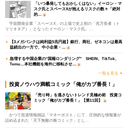
「いつ暴発してもおかしくはない」イーロン・マ
スク氏とスペースXが抱えるリスクの数々「絶対
的…
宇宙開発企業「スペースX」の上場で史上初の「兆万長者（ト
リリオネア）」となったイーロン・マスク氏。…
【3メガバンクは純利益5兆円超】銀行、商社、ゼネコンは最高
益続出の一方で、中小企業・…
急増する中国企業の“国籍ロンダリング” SHEIN、TikTok、
Temu…本社機能を海外に移転させ…
一覧を見る
投資ノウハウ満載コミック「俺がカブ番長！」
「売り時」を逃さないトレンド見極め術 投資コ
ミック「俺がカブ番長！」【第11回】
かつて投資情報雑誌「マネーポスト」にて、圧倒的な情報量が
詰め込まれた「天下無敵の株コミック」とし…