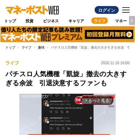
ログイン
トップ
投資
ビジネス
キャリア
ライフ
マネー
トップ
ライフ
趣味
パチスロ人気機種「凱旋」撤去の大きすぎる余波 引退
ライフ
2020.11.16 16:00
パチスロ人気機種「凱旋」撤去の大きす
ぎる余波 引退決意するファンも
もっと見る
arrow_forward_ios