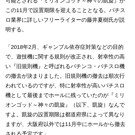
可能とされる『ミリオンゴッド～神々の凱旋』が
この11月で設置期限を迎えることとなる。パチス
ロ業界に詳しいフリーライターの藤井夏樹氏が説
明する。
「2018年2月、ギャンブル依存症対策などの目的
で、遊技機に関する規則が改正され、射幸性の高
い『旧規則機』と呼ばれるパチンコ・パチスロ機
の撤去が決まりました。旧規則機の撤去は順次行
われているのですが、特に射幸性が高いパチスロ
機として最後までホールに残っていたのが『ミリ
オンゴッド～神々の凱旋』（以下、凱旋）なんで
すよ。凱旋の設置期限は都道府県によって異なり
ますが、大阪府以外では11月中にホールから撤去
される予定です」