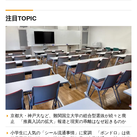
注目TOPIC
京都大・神戸大など、難関国立大学の総合型選抜が続々と廃
止 「推薦入試の拡大」報道と現実の乖離はなぜ起きるのか
小学生に人気の「シール流通事情」に変調 「ボンドロ」は依