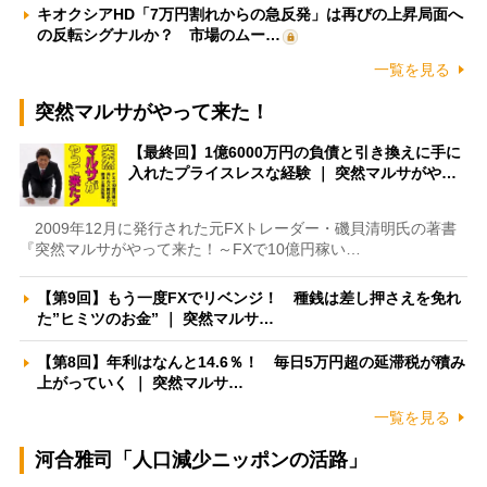
キオクシアHD「7万円割れからの急反発」は再びの上昇局面へ
の反転シグナルか？ 市場のムー…
一覧を見る
突然マルサがやって来た！
【最終回】1億6000万円の負債と引き換えに手に
入れたプライスレスな経験 ｜ 突然マルサがや…
2009年12月に発行された元FXトレーダー・磯貝清明氏の著書
『突然マルサがやって来た！～FXで10億円稼い…
【第9回】もう一度FXでリベンジ！ 種銭は差し押さえを免れ
た”ヒミツのお金” ｜ 突然マルサ…
【第8回】年利はなんと14.6％！ 毎日5万円超の延滞税が積み
上がっていく ｜ 突然マルサ…
一覧を見る
河合雅司「人口減少ニッポンの活路」