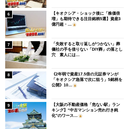
【キオクシア・ショック後に「株価倍
6
増」も期待できる注目銘柄5選】資産3
億円超・…
「失敗すると取り返しがつかない」葬
7
儀社の手を借りない「DIY葬」の落とし
穴 素人には…
《2年弱で資産17.5倍の元証券マンが
8
「キオクシア急落で次に狙う」5銘柄を
公開》10…
【大阪の不動産価格「危ない駅」ラン
9
キング】“中古マンション売れ行き鈍
化”のワース…