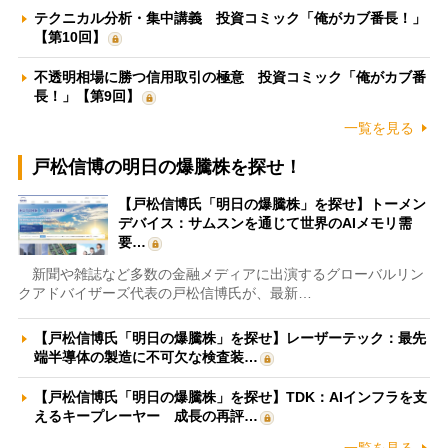
テクニカル分析・集中講義 投資コミック「俺がカブ番長！」
【第10回】
不透明相場に勝つ信用取引の極意 投資コミック「俺がカブ番
長！」【第9回】
一覧を見る
戸松信博の明日の爆騰株を探せ！
【戸松信博氏「明日の爆騰株」を探せ】トーメン
デバイス：サムスンを通じて世界のAIメモリ需
要…
新聞や雑誌など多数の金融メディアに出演するグローバルリン
クアドバイザーズ代表の戸松信博氏が、最新…
【戸松信博氏「明日の爆騰株」を探せ】レーザーテック：最先
端半導体の製造に不可欠な検査装…
【戸松信博氏「明日の爆騰株」を探せ】TDK：AIインフラを支
えるキープレーヤー 成長の再評…
一覧を見る