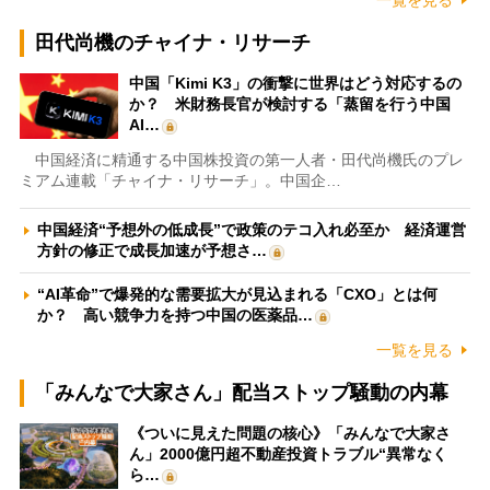
田代尚機のチャイナ・リサーチ
中国「Kimi K3」の衝撃に世界はどう対応するの
か？ 米財務長官が検討する「蒸留を行う中国
AI…
中国経済に精通する中国株投資の第一人者・田代尚機氏のプレ
ミアム連載「チャイナ・リサーチ」。中国企…
中国経済“予想外の低成長”で政策のテコ入れ必至か 経済運営
方針の修正で成長加速が予想さ…
“AI革命”で爆発的な需要拡大が見込まれる「CXO」とは何
か？ 高い競争力を持つ中国の医薬品…
一覧を見る
「みんなで大家さん」配当ストップ騒動の内幕
《ついに見えた問題の核心》「みんなで大家さ
ん」2000億円超不動産投資トラブル“異常なく
ら…