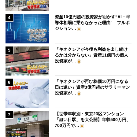
資産10億円超の投資家が明かす“AI・半
4
導体相場に乗らなかった理由” フルポ
ジション…
「キオクシアが今後も利益を出し続け
5
るかは分からない」資産11億円の個人
投資家が…
「キオクシアが再び株価10万円になる
6
日は遠い」資産3億円超のサラリーマン
投資家が…
【世帯年収別・東京23区マンション
7
「狙い目駅」を大公開】年収500万円、
700万円で…