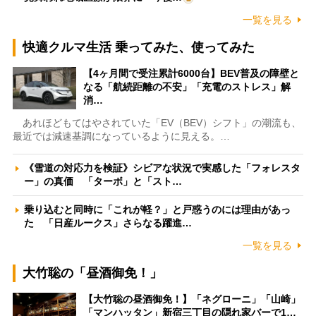
一覧を見る
快適クルマ生活 乗ってみた、使ってみた
【4ヶ月間で受注累計6000台】BEV普及の障壁と
なる「航続距離の不安」「充電のストレス」解
消…
あれほどもてはやされていた「EV（BEV）シフト」の潮流も、
最近では減速基調になっているように見える。…
《雪道の対応力を検証》シビアな状況で実感した「フォレスタ
ー」の真価 「ターボ」と「スト…
乗り込むと同時に「これが軽？」と戸惑うのには理由があっ
た 「日産ルークス」さらなる躍進…
一覧を見る
大竹聡の「昼酒御免！」
【大竹聡の昼酒御免！】「ネグローニ」「山崎」
「マンハッタン」新宿三丁目の隠れ家バーで1…