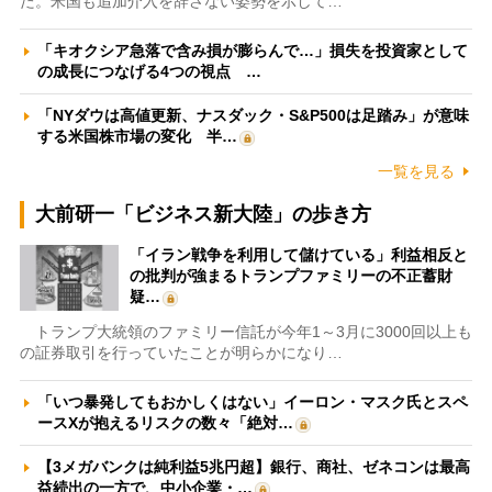
た。米国も追加介入を辞さない姿勢を示して…
「キオクシア急落で含み損が膨らんで…」損失を投資家として
の成長につなげる4つの視点 …
「NYダウは高値更新、ナスダック・S&P500は足踏み」が意味
する米国株市場の変化 半…
一覧を見る
大前研一「ビジネス新大陸」の歩き方
「イラン戦争を利用して儲けている」利益相反と
の批判が強まるトランプファミリーの不正蓄財
疑…
トランプ大統領のファミリー信託が今年1～3月に3000回以上も
の証券取引を行っていたことが明らかになり…
「いつ暴発してもおかしくはない」イーロン・マスク氏とスペ
ースXが抱えるリスクの数々「絶対…
【3メガバンクは純利益5兆円超】銀行、商社、ゼネコンは最高
益続出の一方で、中小企業・…