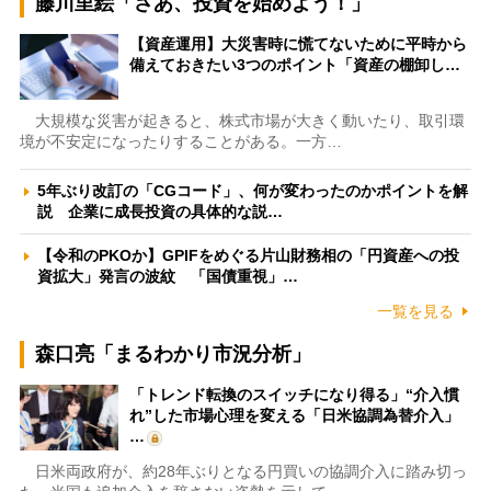
藤川里絵「さあ、投資を始めよう！」
【資産運用】大災害時に慌てないために平時から
備えておきたい3つのポイント「資産の棚卸し…
大規模な災害が起きると、株式市場が大きく動いたり、取引環
境が不安定になったりすることがある。一方…
5年ぶり改訂の「CGコード」、何が変わったのかポイントを解
説 企業に成長投資の具体的な説…
【令和のPKOか】GPIFをめぐる片山財務相の「円資産への投
資拡大」発言の波紋 「国債重視」…
一覧を見る
森口亮「まるわかり市況分析」
「トレンド転換のスイッチになり得る」“介入慣
れ”した市場心理を変える「日米協調為替介入」
…
日米両政府が、約28年ぶりとなる円買いの協調介入に踏み切っ