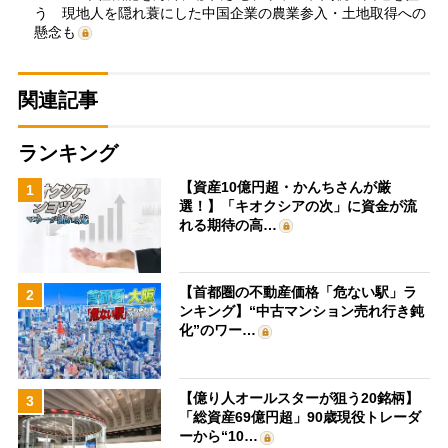
う 現地人を隠れ蓑にした中国企業の農業参入・土地取得への
懸念も
関連記事
ランキング
【資産10億円超・かんちさんが厳
1
選！】「キオクシアの次」に資金が流
れる期待の高…
【首都圏の不動産価格「危ない駅」ラ
2
ンキング】“中古マンション売れ行き鈍
化”のワー…
【億り人オールスターが狙う20銘柄】
3
「総資産69億円超」90歳現役トレーダ
ーから“10…