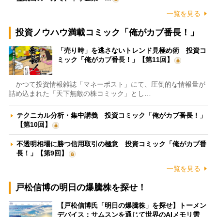
一覧を見る
投資ノウハウ満載コミック「俺がカブ番長！」
「売り時」を逃さないトレンド見極め術 投資コ
ミック「俺がカブ番長！」【第11回】
かつて投資情報雑誌「マネーポスト」にて、圧倒的な情報量が
詰め込まれた「天下無敵の株コミック」とし…
テクニカル分析・集中講義 投資コミック「俺がカブ番長！」
【第10回】
不透明相場に勝つ信用取引の極意 投資コミック「俺がカブ番
長！」【第9回】
一覧を見る
戸松信博の明日の爆騰株を探せ！
【戸松信博氏「明日の爆騰株」を探せ】トーメン
デバイス：サムスンを通じて世界のAIメモリ需