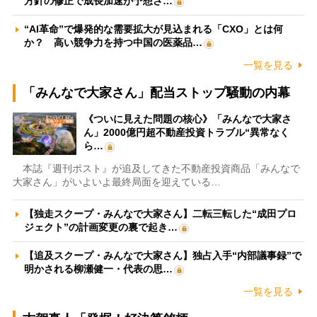
方針の修正で成長加速が予想さ…
“AI革命”で爆発的な需要拡大が見込まれる「CXO」とは何
か？ 高い競争力を持つ中国の医薬品…
一覧を見る
「みんなで大家さん」配当ストップ騒動の内幕
《ついに見えた問題の核心》「みんなで大家さ
ん」2000億円超不動産投資トラブル“異常なく
ら…
本誌『週刊ポスト』が追及してきた不動産投資商品「みんなで
大家さん」がいよいよ最終局面を迎えている…
【独走スクープ・みんなで大家さん】二転三転した“成田プロ
ジェクト”の計画変更の裏で起き…
【追及スクープ・みんなで大家さん】独占入手“内部議事録”で
明かされる柳瀬健一・代表の思…
一覧を見る