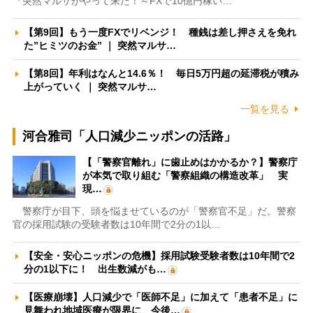
『突然マルサがやって来た！～FXで10億円稼い…
【第9回】もう一度FXでリベンジ！ 種銭は差し押さえを免れ
た”ヒミツのお金” ｜ 突然マルサ…
【第8回】年利はなんと14.6％！ 毎日5万円超の延滞税が積み
上がっていく ｜ 突然マルサ…
一覧を見る
河合雅司「人口減少ニッポンの活路」
【「警察官離れ」に歯止めはかかるか？】警察庁
が本気で取り組む「警察組織の構造改革」 実
現…
警察庁が目下、頭を悩ませているのが「警察官不足」だ。警察
官の採用試験の受験者数は10年間で2分の1以…
【安全・安心ニッポンの危機】採用試験受験者数は10年間で2
分の1以下に！ 出生数減がも…
【医療崩壊】人口減少で「医師不足」に加えて「患者不足」に
見舞われ地域医療が限界に 今後…