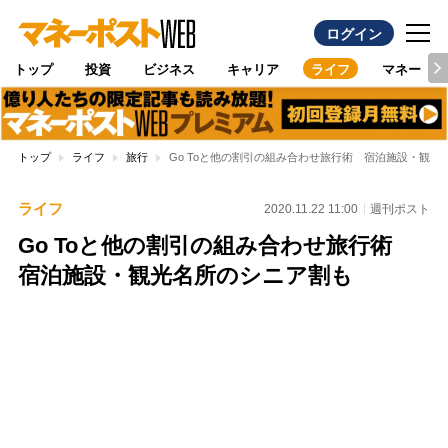
ログイン
トップ
投資
ビジネス
キャリア
ライフ
マネー
トップ
ライフ
旅行
Go Toと他の割引の組み合わせ旅行術 宿泊施設・観光
ライフ
2020.11.22 11:00
週刊ポスト
Go Toと他の割引の組み合わせ旅行術
宿泊施設・観光名所のシニア割も
Loaded
:
97.10%
/
Unmute