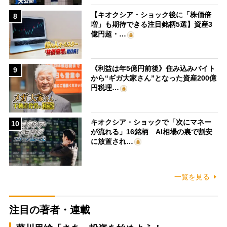
【キオクシア・ショック後に「株価倍
8
増」も期待できる注目銘柄5選】資産3
億円超・…
《利益は年5億円前後》住み込みバイト
9
から“ギガ大家さん”となった資産200億
円税理…
キオクシア・ショックで「次にマネー
10
が流れる」16銘柄 AI相場の裏で割安
に放置され…
一覧を見る
注目の著者・連載