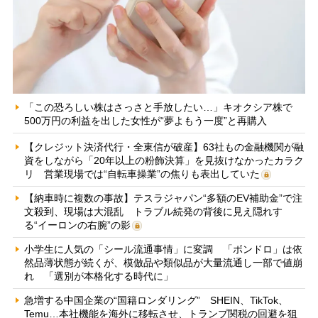
「この恐ろしい株はさっさと手放したい…」キオクシア株で
500万円の利益を出した女性が“夢よもう一度”と再購入
【クレジット決済代行・全東信が破産】63社もの金融機関が融
資をしながら「20年以上の粉飾決算」を見抜けなかったカラク
リ 営業現場では“自転車操業”の焦りも表出していた
【納車時に複数の事故】テスラジャパン“多額のEV補助金”で注
文殺到、現場は大混乱 トラブル続発の背後に見え隠れす
る“イーロンの右腕”の影
小学生に人気の「シール流通事情」に変調 「ボンドロ」は依
然品薄状態が続くが、模倣品や類似品が大量流通し一部で値崩
れ 「選別が本格化する時代に」
急増する中国企業の“国籍ロンダリング” SHEIN、TikTok、
Temu…本社機能を海外に移転させ、トランプ関税の回避を狙