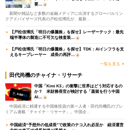
要…
新聞や雑誌など多数の金融メディアに出演するグローバルリン
クアドバイザーズ代表の戸松信博氏が、最新…
【戸松信博氏「明日の爆騰株」を探せ】レーザーテック：最先
端半導体の製造に不可欠な検査装…
【戸松信博氏「明日の爆騰株」を探せ】TDK：AIインフラを支
えるキープレーヤー 成長の再評…
一覧を見る
田代尚機のチャイナ・リサーチ
中国「Kimi K3」の衝撃に世界はどう対応するの
か？ 米財務長官が検討する「蒸留を行う中国
AI…
中国経済に精通する中国株投資の第一人者・田代尚機氏のプレ
ミアム連載「チャイナ・リサーチ」。中国企…
中国経済“予想外の低成長”で政策のテコ入れ必至か 経済運営