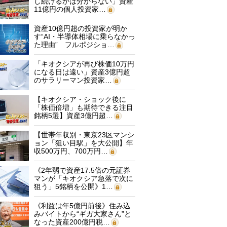
し続けるかは分からない」資産
11億円の個人投資家…
資産10億円超の投資家が明か
す“AI・半導体相場に乗らなかっ
た理由” フルポジショ…
「キオクシアが再び株価10万円
になる日は遠い」資産3億円超
のサラリーマン投資家…
【キオクシア・ショック後に
「株価倍増」も期待できる注目
銘柄5選】資産3億円超…
【世帯年収別・東京23区マンシ
ョン「狙い目駅」を大公開】年
収500万円、700万円…
《2年弱で資産17.5倍の元証券
マンが「キオクシア急落で次に
狙う」5銘柄を公開》1…
《利益は年5億円前後》住み込
みバイトから“ギガ大家さん”と
なった資産200億円税…