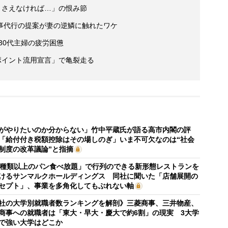
ートさえなければ…」の恨み節
事代行の提案が妻の逆鱗に触れたワケ
30代主婦の疲労困憊
「ポイント流用宣言」で亀裂走る
がやりたいのか分からない」竹中平蔵氏が語る高市内閣の評
「給付付き税額控除はその場しのぎ」いま不可欠なのは“社会
制度の改革議論”と指摘
0種類以上のパン食べ放題」で行列のできる新形態レストランを
けるサンマルクホールディングス 同社に聞いた「店舗展開の
セプト」、事業を多角化してもぶれない軸
社の大学別就職者数ランキングを解剖》三菱商事、三井物産、
商事への就職者は「東大・早大・慶大で約6割」の現実 3大学
で強い大学はどこか