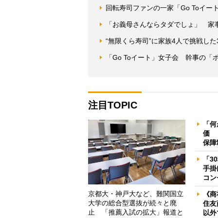
回転寿司ファンの一家「Go Toイ
「お義母さんならタダでしょ」 家
“無限くら寿司”に家族4人で挑戦した
「Go Toイート」女子会 幹事の
注目TOPIC
「何
価 
保障
「3
手掛
コン
京都大・神戸大など、難関国立
《商
大学の総合型選抜が続々と廃
住友
止 「推薦入試の拡大」報道と
以外