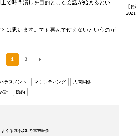
同士で時間潰しを目的とした会話が始まるとい
【お
202
だとは思います。でも喜んで使えないというのが
）
1
2
ハラスメント
マウンティング
人間関係
家計
節約
しまくる20代OLの本末転倒