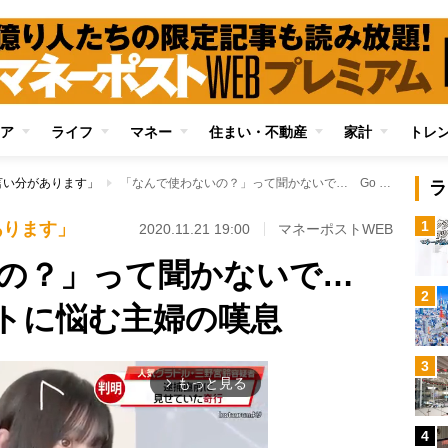
ア
ライフ
マネー
住まい・不動産
家計
トレ
言い分があります」
「なんで使わないの？」って聞かないで… Go Toハラスメントに悩む主婦の嘆息
ラ
1
あります」
2020.11.21 19:00
マネーポストWEB
いの？」って聞かないで…
2
ントに悩む主婦の嘆息
3
もっと見る
arrow_forward_ios
4