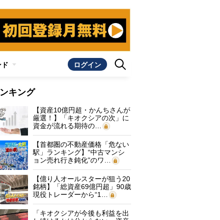
ンド
ログイン
ンキング
【資産10億円超・かんちさんが
厳選！】「キオクシアの次」に
資金が流れる期待の…
【首都圏の不動産価格「危ない
駅」ランキング】“中古マンシ
ョン売れ行き鈍化”のワ…
【億り人オールスターが狙う20
銘柄】「総資産69億円超」90歳
現役トレーダーから“1…
「キオクシアが今後も利益を出