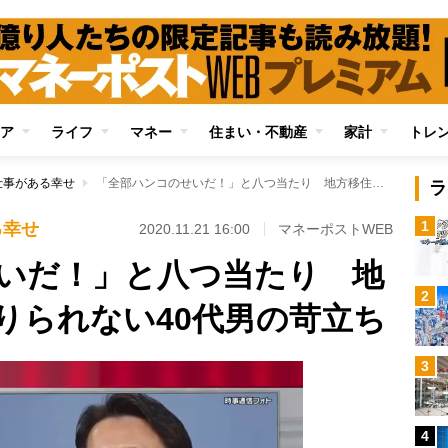
ア
ライフ
マネー
住まい・不動産
家計
トレ
仕事がある幸せ
「全部ハンコのせいだ！」と八つ当たり 地方移住で部屋が借りられない40代男の苛立ち
ラ
1
る幸せ
2020.11.21 16:00
マネーポストWEB
いだ！」と八つ当たり 地
2
りられない40代男の苛立ち
3
4