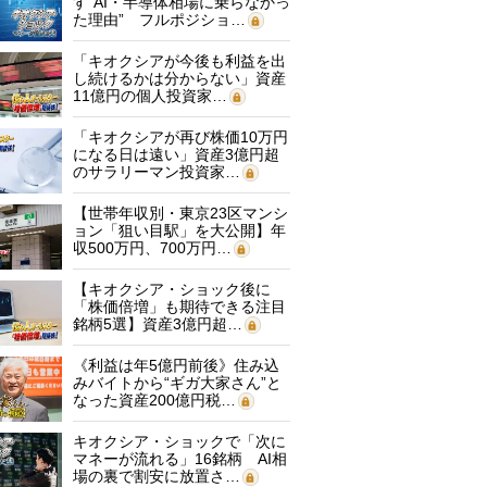
す“AI・半導体相場に乗らなかっ
た理由” フルポジショ…
「キオクシアが今後も利益を出
し続けるかは分からない」資産
11億円の個人投資家…
「キオクシアが再び株価10万円
になる日は遠い」資産3億円超
のサラリーマン投資家…
【世帯年収別・東京23区マンシ
ョン「狙い目駅」を大公開】年
収500万円、700万円…
【キオクシア・ショック後に
「株価倍増」も期待できる注目
銘柄5選】資産3億円超…
《利益は年5億円前後》住み込
みバイトから“ギガ大家さん”と
なった資産200億円税…
キオクシア・ショックで「次に
マネーが流れる」16銘柄 AI相
場の裏で割安に放置さ…