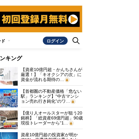
ンド
ログイン
ンキング
【資産10億円超・かんちさんが
厳選！】「キオクシアの次」に
資金が流れる期待の…
【首都圏の不動産価格「危ない
駅」ランキング】“中古マンシ
ョン売れ行き鈍化”のワ…
【億り人オールスターが狙う20
銘柄】「総資産69億円超」90歳
現役トレーダーから“1…
資産10億円超の投資家が明か