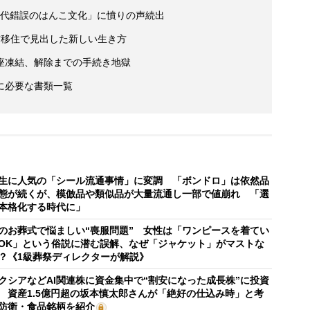
時代錯誤のはんこ文化」に憤りの声続出
方移住で見出した新しい生き方
座凍結、解除までの手続き地獄
に必要な書類一覧
生に人気の「シール流通事情」に変調 「ボンドロ」は依然品
態が続くが、模倣品や類似品が大量流通し一部で値崩れ 「選
本格化する時代に」
のお葬式で悩ましい“喪服問題” 女性は「ワンピースを着てい
OK」という俗説に潜む誤解、なぜ「ジャケット」がマストな
？《1級葬祭ディレクターが解説》
クシアなどAI関連株に資金集中で“割安になった成長株”に投資
 資産1.5億円超の坂本慎太郎さんが「絶好の仕込み時」と考
防衛・食品銘柄を紹介