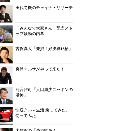
田代尚機のチャイナ・リサーチ
「みんなで大家さん」配当スト
ップ騒動の内幕
古賀真人「発掘！好決算銘柄」
突然マルサがやって来た！
河合雅司「人口減少ニッポンの
活路」
快適クルマ生活 乗ってみた、
使ってみた
大竹聡の「昼酒御免！」