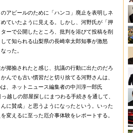
のアピールのために「ハンコ」廃止を表明しネ
占めていたように見える。しかし、河野氏が「押
ッターで公開したところ、批判を浴びて投稿を削
として知られる山梨県の長崎幸太郎知事が激怒
となった。
が揶揄されたと感じ、抗議の行動に出たのだろ
もかんでも古い慣習だと切り捨てる河野さんは、
のは、ネットニュース編集者の中川淳一郎氏
引っ越しの部屋探しにまつわる手続きを通して、
さんに賛成」と思うようになったという。いった
えを変えるに至った厄介事体験をレポートする。