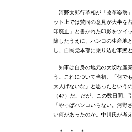
河野太郎行革相が「改革姿勢」
ット上では賛同の意見が大半を
印廃止」と書かれた印影をツイ
除したうえに、ハンコの生産地
し、自民党本部に乗り込む事態
知事は自身の地元の大切な産業
う。これについて当初、「何で
大人げないな」と思ったという
（47）だ。だが、この数日間、
「やっぱハンコいらない。河野
い何があったのか。中川氏が考
＊ ＊ ＊