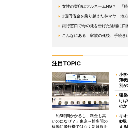
女性の実印はフルネームNG？ 「
1億円借金を乗り越えた林マヤ 地
銀行窓口で母の死を告げた途端に口
こんなにある！家族の死後、手続き
注目TOPIC
小学
薄状
別が
猛暑
けば
のか
「約5時間かかるし、料金も高
キオ
いのになぜ？」東京～博多間の
妙味
移動に飛行機ではなく新幹線を
える