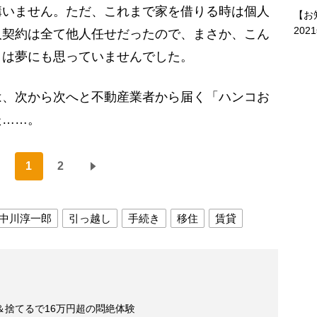
構いません。ただ、これまで家を借りる時は個人
【お
202
人契約は全て他人任せだったので、まさか、こん
とは夢にも思っていませんでした。
、次から次へと不動産業者から届く「ハンコお
た……。
1
2
中川淳一郎
引っ越し
手続き
移住
賃貸
＆捨てるで16万円超の悶絶体験