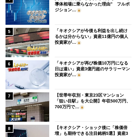
導体相場に乗らなかった理由” フルポ
ジション…
「キオクシアが今後も利益を出し続け
5
るかは分からない」資産11億円の個人
投資家が…
「キオクシアが再び株価10万円になる
6
日は遠い」資産3億円超のサラリーマン
投資家が…
【世帯年収別・東京23区マンション
7
「狙い目駅」を大公開】年収500万円、
700万円で…
【キオクシア・ショック後に「株価倍
8
増」も期待できる注目銘柄5選】資産3