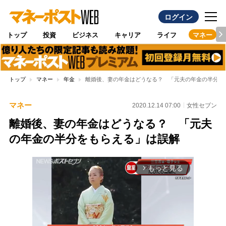
ログイン
トップ
投資
ビジネス
キャリア
ライフ
マネー
トップ
マネー
年金
離婚後、妻の年金はどうなる？ 「元夫の年金の半分を
マネー
2020.12.14 07:00
女性セブン
離婚後、妻の年金はどうなる？ 「元夫
の年金の半分をもらえる」は誤解
もっと見る
arrow_forward_ios