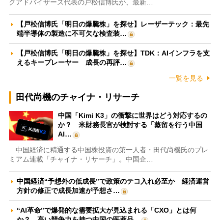
クアドバイザーズ代表の戸松信博氏が、最新…
【戸松信博氏「明日の爆騰株」を探せ】レーザーテック：最先
端半導体の製造に不可欠な検査装…
【戸松信博氏「明日の爆騰株」を探せ】TDK：AIインフラを支
えるキープレーヤー 成長の再評…
一覧を見る
田代尚機のチャイナ・リサーチ
中国「Kimi K3」の衝撃に世界はどう対応するの
か？ 米財務長官が検討する「蒸留を行う中国
AI…
中国経済に精通する中国株投資の第一人者・田代尚機氏のプレ
ミアム連載「チャイナ・リサーチ」。中国企…
中国経済“予想外の低成長”で政策のテコ入れ必至か 経済運営
方針の修正で成長加速が予想さ…
“AI革命”で爆発的な需要拡大が見込まれる「CXO」とは何
か？ 高い競争力を持つ中国の医薬品…