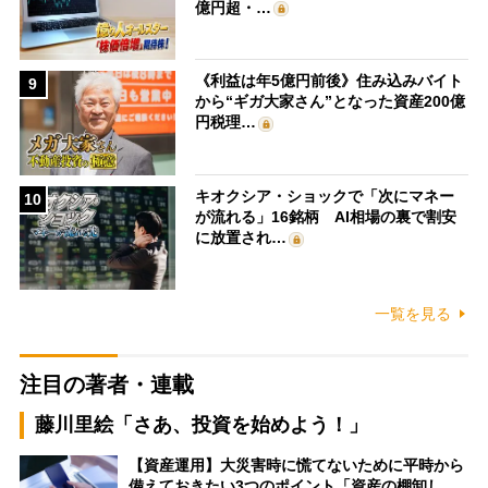
億円超・…
《利益は年5億円前後》住み込みバイト
9
から“ギガ大家さん”となった資産200億
円税理…
キオクシア・ショックで「次にマネー
10
が流れる」16銘柄 AI相場の裏で割安
に放置され…
一覧を見る
注目の著者・連載
藤川里絵「さあ、投資を始めよう！」
【資産運用】大災害時に慌てないために平時から
備えておきたい3つのポイント「資産の棚卸し…