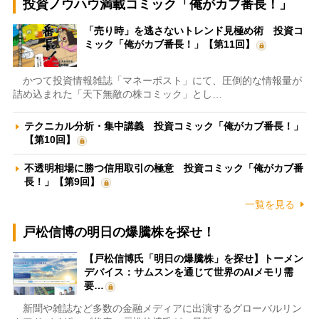
投資ノウハウ満載コミック「俺がカブ番長！」
「売り時」を逃さないトレンド見極め術 投資コ
ミック「俺がカブ番長！」【第11回】
かつて投資情報雑誌「マネーポスト」にて、圧倒的な情報量が
詰め込まれた「天下無敵の株コミック」とし…
テクニカル分析・集中講義 投資コミック「俺がカブ番長！」
【第10回】
不透明相場に勝つ信用取引の極意 投資コミック「俺がカブ番
長！」【第9回】
一覧を見る
戸松信博の明日の爆騰株を探せ！
【戸松信博氏「明日の爆騰株」を探せ】トーメン
デバイス：サムスンを通じて世界のAIメモリ需
要…
新聞や雑誌など多数の金融メディアに出演するグローバルリン