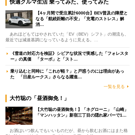
快適クルマ生活 乗ってみた、使ってみた
【4ヶ月間で受注累計6000台】BEV普及の障壁と
なる「航続距離の不安」「充電のストレス」解
消…
あれほどもてはやされていた「EV（BEV）シフト」の潮流も、
最近では減速基調になっているように見える。…
《雪道の対応力を検証》シビアな状況で実感した「フォレスタ
ー」の真価 「ターボ」と「スト…
乗り込むと同時に「これが軽？」と戸惑うのには理由があっ
た 「日産ルークス」さらなる躍進…
一覧を見る
大竹聡の「昼酒御免！」
【大竹聡の昼酒御免！】「ネグローニ」「山崎」
「マンハッタン」新宿三丁目の隠れ家バーで1…
お酒はいつ飲んでもいいものだが、昼から飲むお酒にはまた格