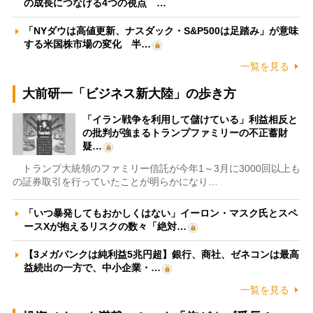
の成長につなげる4つの視点 …
「NYダウは高値更新、ナスダック・S&P500は足踏み」が意味
する米国株市場の変化 半…
一覧を見る
大前研一「ビジネス新大陸」の歩き方
「イラン戦争を利用して儲けている」利益相反と
の批判が強まるトランプファミリーの不正蓄財
疑…
トランプ大統領のファミリー信託が今年1～3月に3000回以上も
の証券取引を行っていたことが明らかになり…
「いつ暴発してもおかしくはない」イーロン・マスク氏とスペ
ースXが抱えるリスクの数々「絶対…
【3メガバンクは純利益5兆円超】銀行、商社、ゼネコンは最高
益続出の一方で、中小企業・…
一覧を見る