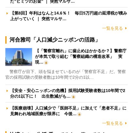
た”ヒミツのお金” ｜ 突然マルサ…
【第8回】年利はなんと14.6％！ 毎日5万円超の延滞税が積み
上がっていく ｜ 突然マルサ…
一覧を見る
河合雅司「人口減少ニッポンの活路」
【「警察官離れ」に歯止めはかかるか？】警察庁
が本気で取り組む「警察組織の構造改革」 実
現…
警察庁が目下、頭を悩ませているのが「警察官不足」だ。警察
官の採用試験の受験者数は10年間で2分の1以…
【安全・安心ニッポンの危機】採用試験受験者数は10年間で2
分の1以下に！ 出生数減がも…
【医療崩壊】人口減少で「医師不足」に加えて「患者不足」に
見舞われ地域医療が限界に 今後…
一覧を見る