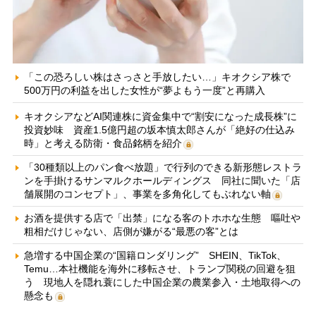
「この恐ろしい株はさっさと手放したい…」キオクシア株で
500万円の利益を出した女性が“夢よもう一度”と再購入
キオクシアなどAI関連株に資金集中で“割安になった成長株”に
投資妙味 資産1.5億円超の坂本慎太郎さんが「絶好の仕込み
時」と考える防衛・食品銘柄を紹介
「30種類以上のパン食べ放題」で行列のできる新形態レストラ
ンを手掛けるサンマルクホールディングス 同社に聞いた「店
舗展開のコンセプト」、事業を多角化してもぶれない軸
お酒を提供する店で「出禁」になる客のトホホな生態 嘔吐や
粗相だけじゃない、店側が嫌がる“最悪の客”とは
急増する中国企業の“国籍ロンダリング” SHEIN、TikTok、
Temu…本社機能を海外に移転させ、トランプ関税の回避を狙
う 現地人を隠れ蓑にした中国企業の農業参入・土地取得への
懸念も