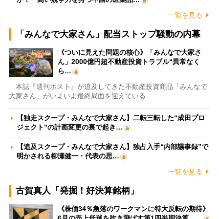
一覧を見る
「みんなで大家さん」配当ストップ騒動の内幕
《ついに見えた問題の核心》「みんなで大家さ
ん」2000億円超不動産投資トラブル“異常なく
ら…
本誌『週刊ポスト』が追及してきた不動産投資商品「みんなで
大家さん」がいよいよ最終局面を迎えている…
【独走スクープ・みんなで大家さん】二転三転した“成田プロ
ジェクト”の計画変更の裏で起き…
【追及スクープ・みんなで大家さん】独占入手“内部議事録”で
明かされる柳瀬健一・代表の思…
一覧を見る
古賀真人「発掘！好決算銘柄」
《株価34％急落のワークマンに特大反転の期待》
6月の売上低迷を吹き飛ばす第1四半期決算、…