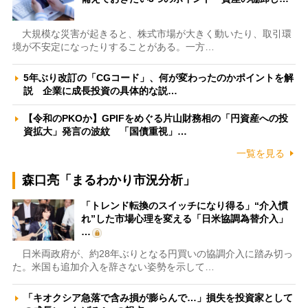
大規模な災害が起きると、株式市場が大きく動いたり、取引環
境が不安定になったりすることがある。一方…
5年ぶり改訂の「CGコード」、何が変わったのかポイントを解
説 企業に成長投資の具体的な説…
【令和のPKOか】GPIFをめぐる片山財務相の「円資産への投
資拡大」発言の波紋 「国債重視」…
一覧を見る
森口亮「まるわかり市況分析」
「トレンド転換のスイッチになり得る」“介入慣
れ”した市場心理を変える「日米協調為替介入」
…
日米両政府が、約28年ぶりとなる円買いの協調介入に踏み切っ
た。米国も追加介入を辞さない姿勢を示して…
「キオクシア急落で含み損が膨らんで…」損失を投資家として