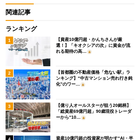
関連記事
ランキング
【資産10億円超・かんちさんが厳
1
選！】「キオクシアの次」に資金が流
れる期待の高…
【首都圏の不動産価格「危ない駅」ラ
2
ンキング】“中古マンション売れ行き鈍
化”のワー…
【億り人オールスターが狙う20銘柄】
3
「総資産69億円超」90歳現役トレーダ
ーから“10…
資産10億円超の投資家が明かす“AI・半
4