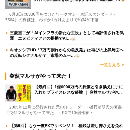
6月3日に8330円をつけたワークマン（東証スタンダード・
7564）の株価は、わずか1カ月あまりで約34％下落…
三菱重工が「AIインフラの新たな主役」として再評価される気
運 エヌビディアとの提携でAI…
キオクシアHD「7万円割れからの急反発」は再びの上昇局面へ
の反転シグナルか？ 市場のムー…
一覧を見る
突然マルサがやって来た！
【最終回】1億6000万円の負債と引き換えに手に
入れたプライスレスな経験 ｜ 突然マルサがや…
2009年12月に発行された元FXトレーダー・磯貝清明氏の著書
『突然マルサがやって来た！～FXで10億円稼い…
【第9回】もう一度FXでリベンジ！ 種銭は差し押さえを免れ