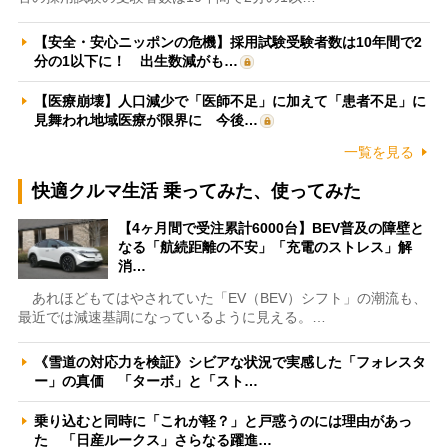
【安全・安心ニッポンの危機】採用試験受験者数は10年間で2
分の1以下に！ 出生数減がも…
【医療崩壊】人口減少で「医師不足」に加えて「患者不足」に
見舞われ地域医療が限界に 今後…
一覧を見る
快適クルマ生活 乗ってみた、使ってみた
【4ヶ月間で受注累計6000台】BEV普及の障壁と
なる「航続距離の不安」「充電のストレス」解
消…
あれほどもてはやされていた「EV（BEV）シフト」の潮流も、
最近では減速基調になっているように見える。…
《雪道の対応力を検証》シビアな状況で実感した「フォレスタ
ー」の真価 「ターボ」と「スト…
乗り込むと同時に「これが軽？」と戸惑うのには理由があっ
た 「日産ルークス」さらなる躍進…