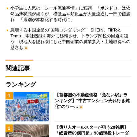
小学生に人気の「シール流通事情」に変調 「ボンドロ」は依
然品薄状態が続くが、模倣品や類似品が大量流通し一部で値崩
れ 「選別が本格化する時代に」
急増する中国企業の“国籍ロンダリング” SHEIN、TikTok、
Temu…本社機能を海外に移転させ、トランプ関税の回避を狙
う 現地人を隠れ蓑にした中国企業の農業参入・土地取得への
懸念も
関連記事
ランキング
【首都圏の不動産価格「危ない駅」ラ
1
ンキング】“中古マンション売れ行き鈍
化”のワー…
【億り人オールスターが狙う20銘柄】
2
「総資産69億円超」90歳現役トレーダ