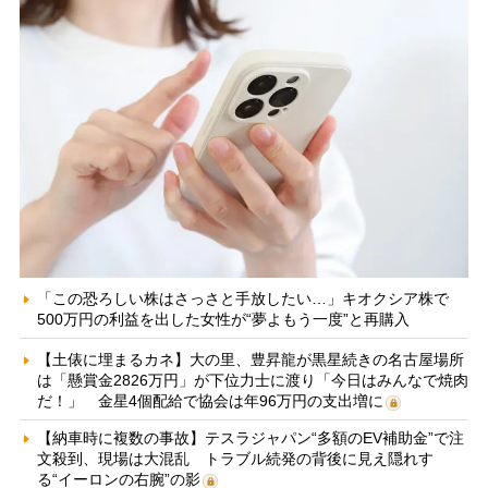
「この恐ろしい株はさっさと手放したい…」キオクシア株で
500万円の利益を出した女性が“夢よもう一度”と再購入
【土俵に埋まるカネ】大の里、豊昇龍が黒星続きの名古屋場所
は「懸賞金2826万円」が下位力士に渡り「今日はみんなで焼肉
だ！」 金星4個配給で協会は年96万円の支出増に
【納車時に複数の事故】テスラジャパン“多額のEV補助金”で注
文殺到、現場は大混乱 トラブル続発の背後に見え隠れす
る“イーロンの右腕”の影