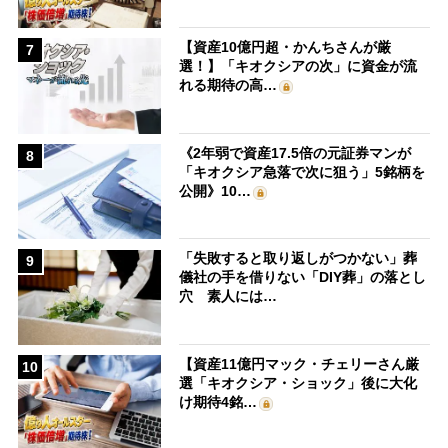
【資産10億円超・かんちさんが厳
7
選！】「キオクシアの次」に資金が流
れる期待の高…
《2年弱で資産17.5倍の元証券マンが
8
「キオクシア急落で次に狙う」5銘柄を
公開》10…
「失敗すると取り返しがつかない」葬
9
儀社の手を借りない「DIY葬」の落とし
穴 素人には…
【資産11億円マック・チェリーさん厳
10
選「キオクシア・ショック」後に大化
け期待4銘…