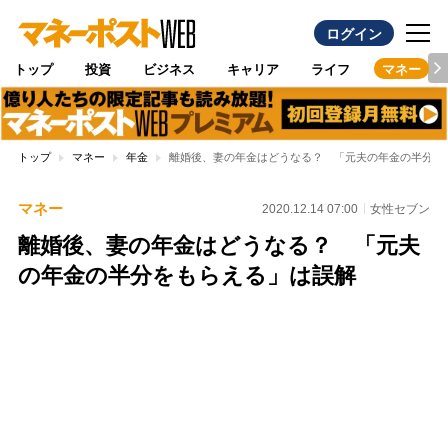
ログイン
トップ
投資
ビジネス
キャリア
ライフ
マネー
トップ
マネー
年金
離婚後、妻の年金はどうなる？ 「元夫の年金の半分を
マネー
2020.12.14 07:00
女性セブン
離婚後、妻の年金はどうなる？ 「元夫
の年金の半分をもらえる」は誤解
Loaded
:
100.00%
/
Unmute