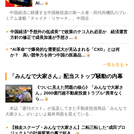
AI…
中国経済に精通する中国株投資の第一人者・田代尚機氏のプレ
ミアム連載「チャイナ・リサーチ」。中国企…
中国経済“予想外の低成長”で政策のテコ入れ必至か 経済運営
方針の修正で成長加速が予想さ…
“AI革命”で爆発的な需要拡大が見込まれる「CXO」とは何
か？ 高い競争力を持つ中国の医薬品…
一覧を見る
「みんなで大家さん」配当ストップ騒動の内幕
《ついに見えた問題の核心》「みんなで大家さ
ん」2000億円超不動産投資トラブル“異常なく
ら…
本誌『週刊ポスト』が追及してきた不動産投資商品「みんなで
大家さん」がいよいよ最終局面を迎えている…
【独走スクープ・みんなで大家さん】二転三転した“成田プロ
ジェクト”の計画変更の裏で起き…