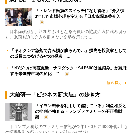
「トレンド転換のスイッチになり得る」“介入慣
れ”した市場心理を変える「日米協調為替介入」
…
日米両政府が、約28年ぶりとなる円買いの協調介入に踏み切っ
た。米国も追加介入を辞さない姿勢を示して…
「キオクシア急落で含み損が膨らんで…」損失を投資家として
の成長につなげる4つの視点 …
「NYダウは高値更新、ナスダック・S&P500は足踏み」が意味
する米国株市場の変化 半…
一覧を見る
大前研一「ビジネス新大陸」の歩き方
「イラン戦争を利用して儲けている」利益相反と
の批判が強まるトランプファミリーの不正蓄財
疑…
トランプ大統領のファミリー信託が今年1～3月に3000回以上も
の証券取引を行っていたことが明らかになり…