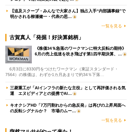
【追及スクープ・みんなで大家さん】独占入手“内部議事録”で
明かされる柳瀬健一・代表の思…
一覧を見る
古賀真人「発掘！好決算銘柄」
《株価34％急落のワークマンに特大反転の期待》
6月の売上低迷を吹き飛ばす第1四半期決算、…
6月3日に8330円をつけたワークマン（東証スタンダード・
7564）の株価は、わずか1カ月あまりで約34％下落…
三菱重工が「AIインフラの新たな主役」として再評価される気
運 エヌビディアとの提携でAI…
キオクシアHD「7万円割れからの急反発」は再びの上昇局面へ
の反転シグナルか？ 市場のムー…
一覧を見る
突然マルサがやって来た！