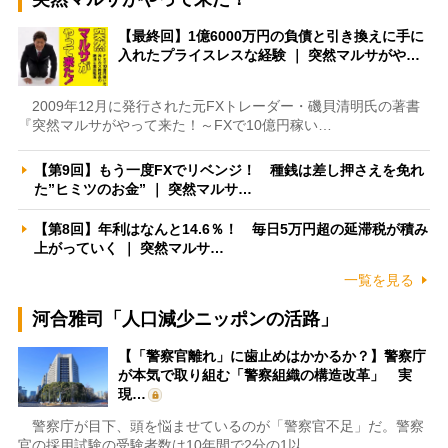
【最終回】1億6000万円の負債と引き換えに手に
入れたプライスレスな経験 ｜ 突然マルサがや…
2009年12月に発行された元FXトレーダー・磯貝清明氏の著書
『突然マルサがやって来た！～FXで10億円稼い…
【第9回】もう一度FXでリベンジ！ 種銭は差し押さえを免れ
た”ヒミツのお金” ｜ 突然マルサ…
【第8回】年利はなんと14.6％！ 毎日5万円超の延滞税が積み
上がっていく ｜ 突然マルサ…
一覧を見る
河合雅司「人口減少ニッポンの活路」
【「警察官離れ」に歯止めはかかるか？】警察庁
が本気で取り組む「警察組織の構造改革」 実
現…
警察庁が目下、頭を悩ませているのが「警察官不足」だ。警察
官の採用試験の受験者数は10年間で2分の1以…