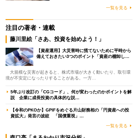
一覧を見る
注目の著者・連載
藤川里絵「さあ、投資を始めよう！」
【資産運用】大災害時に慌てないために平時から
備えておきたい3つのポイント「資産の棚卸し…
大規模な災害が起きると、株式市場が大きく動いたり、取引環
境が不安定になったりすることがある。一方…
5年ぶり改訂の「CGコード」、何が変わったのかポイントを解
説 企業に成長投資の具体的な説…
【令和のPKOか】GPIFをめぐる片山財務相の「円資産への投
資拡大」発言の波紋 「国債重視」…
一覧を見る
森口亮「まるわかり市況分析」