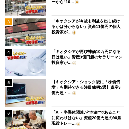
ーから“10…
「キオクシアが今後も利益を出し続け
3
るかは分からない」資産11億円の個人
投資家が…
「キオクシアが再び株価10万円になる
4
日は遠い」資産3億円超のサラリーマン
投資家が…
【キオクシア・ショック後に「株価倍
5
増」も期待できる注目銘柄5選】資産3
億円超・…
「AI・半導体関連が“本命”であること
6
に変わりはない」資産20億円超の90歳
現役トレー…