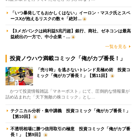
「いつ暴発してもおかしくはない」イーロン・マスク氏とスペ
ースXが抱えるリスクの数々「絶対…
【3メガバンクは純利益5兆円超】銀行、商社、ゼネコンは最高
益続出の一方で、中小企業・…
一覧を見る
投資ノウハウ満載コミック「俺がカブ番長！」
「売り時」を逃さないトレンド見極め術 投資コ
ミック「俺がカブ番長！」【第11回】
かつて投資情報雑誌「マネーポスト」にて、圧倒的な情報量が
詰め込まれた「天下無敵の株コミック」とし…
テクニカル分析・集中講義 投資コミック「俺がカブ番長！」
【第10回】
不透明相場に勝つ信用取引の極意 投資コミック「俺がカブ番
長！」【第9回】