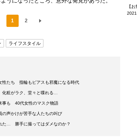
るようになったところ、意外な発見があった。
【お
202
1
2
ン
ライフスタイル
女性たち 指輪もピアスも邪魔になる時代
 化粧がラク、堂々と喋れる…
来事も 40代女性のマスク物語
員の声かけが苦手な人たちの叫び
れた… 勝手に撮ってはダメなのか？