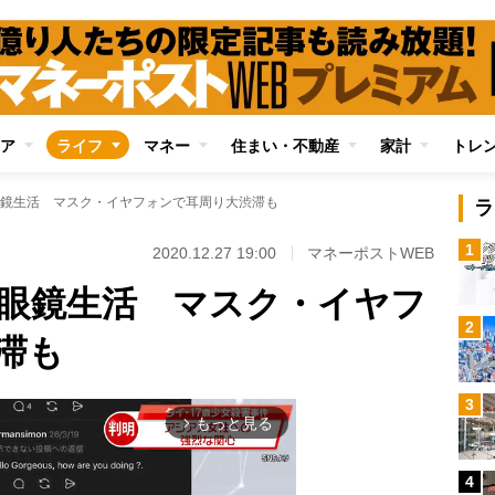
ア
ライフ
マネー
住まい・不動産
家計
トレ
鏡生活 マスク・イヤフォンで耳周り大渋滞も
ラ
1
2020.12.27 19:00
マネーポストWEB
眼鏡生活 マスク・イヤフ
2
滞も
3
もっと見る
arrow_forward_ios
4