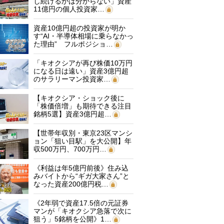
し続けるかは分からない」資産
11億円の個人投資家…
資産10億円超の投資家が明か
す“AI・半導体相場に乗らなかっ
た理由” フルポジショ…
「キオクシアが再び株価10万円
になる日は遠い」資産3億円超
のサラリーマン投資家…
【キオクシア・ショック後に
「株価倍増」も期待できる注目
銘柄5選】資産3億円超…
【世帯年収別・東京23区マンシ
ョン「狙い目駅」を大公開】年
収500万円、700万円…
《利益は年5億円前後》住み込
みバイトから“ギガ大家さん”と
なった資産200億円税…
《2年弱で資産17.5倍の元証券
マンが「キオクシア急落で次に
狙う」5銘柄を公開》1…