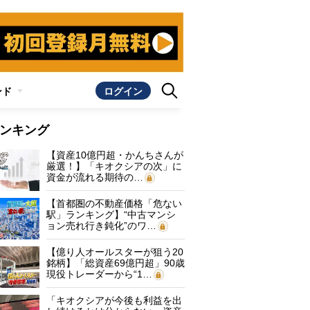
ンド
ログイン
ンキング
【資産10億円超・かんちさんが
厳選！】「キオクシアの次」に
資金が流れる期待の…
【首都圏の不動産価格「危ない
駅」ランキング】“中古マンシ
ョン売れ行き鈍化”のワ…
【億り人オールスターが狙う20
銘柄】「総資産69億円超」90歳
現役トレーダーから“1…
「キオクシアが今後も利益を出