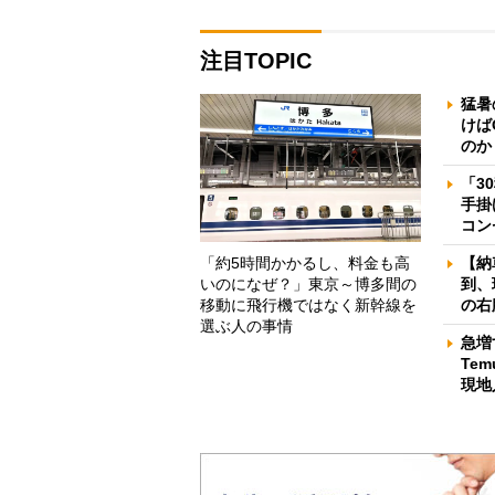
注目TOPIC
猛暑
けば
のか
「3
手掛
コン
「約5時間かかるし、料金も高
【納
いのになぜ？」東京～博多間の
到、
移動に飛行機ではなく新幹線を
の右
選ぶ人の事情
急増
Te
現地