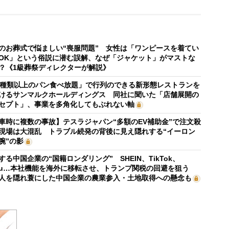
のお葬式で悩ましい“喪服問題” 女性は「ワンピースを着てい
OK」という俗説に潜む誤解、なぜ「ジャケット」がマストな
？《1級葬祭ディレクターが解説》
0種類以上のパン食べ放題」で行列のできる新形態レストランを
けるサンマルクホールディングス 同社に聞いた「店舗展開の
セプト」、事業を多角化してもぶれない軸
車時に複数の事故】テスラジャパン“多額のEV補助金”で注文殺
現場は大混乱 トラブル続発の背後に見え隠れする“イーロン
腕”の影
する中国企業の“国籍ロンダリング” SHEIN、TikTok、
mu…本社機能を海外に移転させ、トランプ関税の回避を狙う
人を隠れ蓑にした中国企業の農業参入・土地取得への懸念も