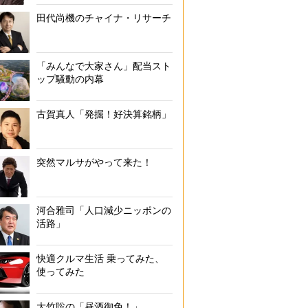
田代尚機のチャイナ・リサーチ
「みんなで大家さん」配当スト
ップ騒動の内幕
古賀真人「発掘！好決算銘柄」
突然マルサがやって来た！
河合雅司「人口減少ニッポンの
活路」
快適クルマ生活 乗ってみた、
使ってみた
大竹聡の「昼酒御免！」