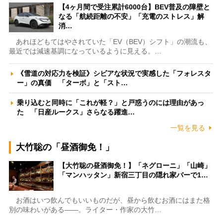
【4ヶ月間で受注累計6000台】BEV普及の障壁と
なる「航続距離の不安」「充電のストレス」解
消…
あれほどもてはやされていた「EV（BEV）シフト」の潮流も、
最近では減速基調になっているように見える。…
《雪道の対応力を検証》シビアな状況で実感した「フォレスタ
ー」の真価 「ターボ」と「スト…
乗り込むと同時に「これが軽？」と戸惑うのには理由があっ
た 「日産ルークス」さらなる躍進…
一覧を見る
大竹聡の「昼酒御免！」
【大竹聡の昼酒御免！】「ネグローニ」「山崎」
「マンハッタン」新宿三丁目の隠れ家バーで1…
お酒はいつ飲んでもいいものだが、昼から飲むお酒にはまた格
別の味わいがある――。ライター・作家の大竹…