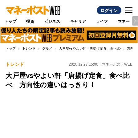
ログイン
トップ
投資
ビジネス
キャリア
ライフ
マネー
トップ
トレンド
グルメ
大戸屋vsやよい軒「唐揚げ定食」食べ比べ 方向性
トレンド
2020.12.27 15:00
マネーポストWEB
大戸屋vsやよい軒「唐揚げ定食」食べ比
べ 方向性の違いはっきり！
Loaded
:
100.00%
/
Unmute