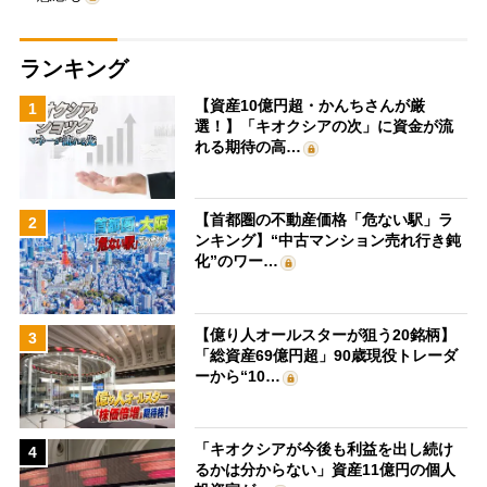
ランキング
【資産10億円超・かんちさんが厳
1
選！】「キオクシアの次」に資金が流
れる期待の高…
【首都圏の不動産価格「危ない駅」ラ
2
ンキング】“中古マンション売れ行き鈍
化”のワー…
【億り人オールスターが狙う20銘柄】
3
「総資産69億円超」90歳現役トレーダ
ーから“10…
「キオクシアが今後も利益を出し続け
4
るかは分からない」資産11億円の個人