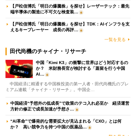
【戸松信博氏「明日の爆騰株」を探せ】レーザーテック：最先
端半導体の製造に不可欠な検査装…
【戸松信博氏「明日の爆騰株」を探せ】TDK：AIインフラを支
えるキープレーヤー 成長の再評…
一覧を見る
田代尚機のチャイナ・リサーチ
中国「Kimi K3」の衝撃に世界はどう対応するの
か？ 米財務長官が検討する「蒸留を行う中国
AI…
中国経済に精通する中国株投資の第一人者・田代尚機氏のプレ
ミアム連載「チャイナ・リサーチ」。中国企…
中国経済“予想外の低成長”で政策のテコ入れ必至か 経済運営
方針の修正で成長加速が予想さ…
“AI革命”で爆発的な需要拡大が見込まれる「CXO」とは何
か？ 高い競争力を持つ中国の医薬品…