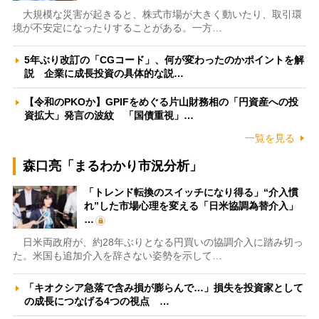
大規模な災害が起きると、株式市場が大きく動いたり、取引環
境が不安定になったりすることがある。一方…
5年ぶり改訂の「CGコード」、何が変わったのかポイントを解
説 企業に成長投資の具体的な説…
【令和のPKOか】GPIFをめぐる片山財務相の「円資産への投
資拡大」発言の波紋 「国債重視」…
一覧を見る
森口亮「まるわかり市況分析」
「トレンド転換のスイッチになり得る」“介入慣
れ”した市場心理を変える「日米協調為替介入」
…
日米両政府が、約28年ぶりとなる円買いの協調介入に踏み切っ
た。米国も追加介入を辞さない姿勢を示して…
「キオクシア急落で含み損が膨らんで…」損失を投資家として
の成長につなげる4つの視点 …