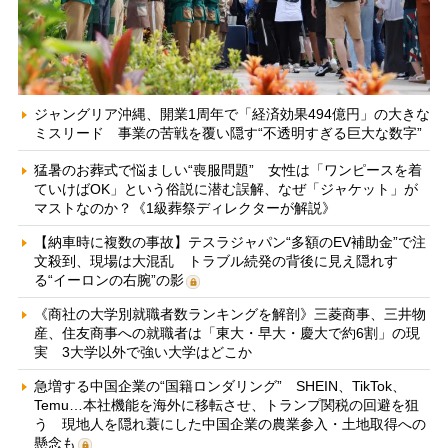
ジャングリア沖縄、開業1周年で「経済効果494億円」の大きな
ミスリード 事業の苦戦を覆い隠す“不透明すぎる巨大な数字”
猛暑のお葬式で悩ましい“喪服問題” 女性は「ワンピースを着
ていけばOK」という俗説に潜む誤解、なぜ「ジャケット」が
マストなのか？《1級葬祭ディレクターが解説》
【納車時に複数の事故】テスラジャパン“多額のEV補助金”で注
文殺到、現場は大混乱 トラブル続発の背後に見え隠れす
る“イーロンの右腕”の影
《商社の大学別就職者数ランキングを解剖》三菱商事、三井物
産、住友商事への就職者は「東大・早大・慶大で約6割」の現
実 3大学以外で強い大学はどこか
急増する中国企業の“国籍ロンダリング” SHEIN、TikTok、
Temu…本社機能を海外に移転させ、トランプ関税の回避を狙
う 現地人を隠れ蓑にした中国企業の農業参入・土地取得への
懸念も