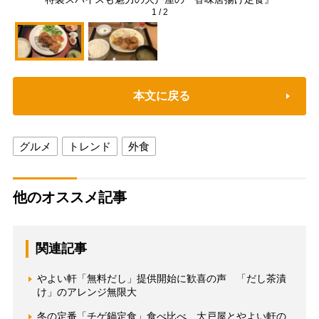
1
/
2
本文に戻る
グルメ
トレンド
外食
他のオススメ記事
関連記事
やよい軒「無料だし」提供開始に歓喜の声 「だし茶漬
け」のアレンジ無限大
冬の定番「チゲ鍋定食」食べ比べ 大戸屋とやよい軒の