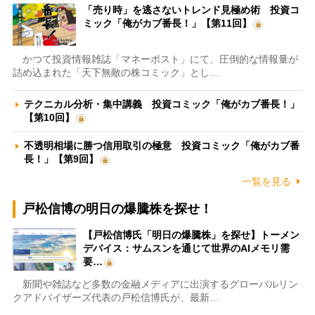
「売り時」を逃さないトレンド見極め術 投資コ
ミック「俺がカブ番長！」【第11回】
かつて投資情報雑誌「マネーポスト」にて、圧倒的な情報量が
詰め込まれた「天下無敵の株コミック」とし…
テクニカル分析・集中講義 投資コミック「俺がカブ番長！」
【第10回】
不透明相場に勝つ信用取引の極意 投資コミック「俺がカブ番
長！」【第9回】
一覧を見る
戸松信博の明日の爆騰株を探せ！
【戸松信博氏「明日の爆騰株」を探せ】トーメン
デバイス：サムスンを通じて世界のAIメモリ需
要…
新聞や雑誌など多数の金融メディアに出演するグローバルリン
クアドバイザーズ代表の戸松信博氏が、最新…