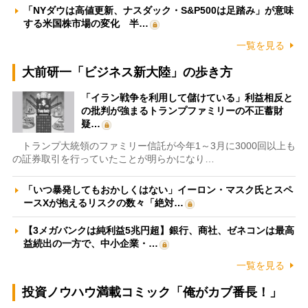
「NYダウは高値更新、ナスダック・S&P500は足踏み」が意味
する米国株市場の変化 半…
一覧を見る
大前研一「ビジネス新大陸」の歩き方
「イラン戦争を利用して儲けている」利益相反と
の批判が強まるトランプファミリーの不正蓄財
疑…
トランプ大統領のファミリー信託が今年1～3月に3000回以上も
の証券取引を行っていたことが明らかになり…
「いつ暴発してもおかしくはない」イーロン・マスク氏とスペ
ースXが抱えるリスクの数々「絶対…
【3メガバンクは純利益5兆円超】銀行、商社、ゼネコンは最高
益続出の一方で、中小企業・…
一覧を見る
投資ノウハウ満載コミック「俺がカブ番長！」