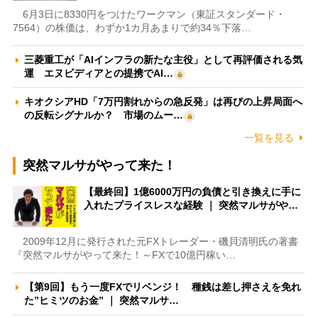
6月3日に8330円をつけたワークマン（東証スタンダード・
7564）の株価は、わずか1カ月あまりで約34％下落…
三菱重工が「AIインフラの新たな主役」として再評価される気
運 エヌビディアとの提携でAI…
キオクシアHD「7万円割れからの急反発」は再びの上昇局面へ
の反転シグナルか？ 市場のムー…
一覧を見る
突然マルサがやって来た！
【最終回】1億6000万円の負債と引き換えに手に
入れたプライスレスな経験 ｜ 突然マルサがや…
2009年12月に発行された元FXトレーダー・磯貝清明氏の著書
『突然マルサがやって来た！～FXで10億円稼い…
【第9回】もう一度FXでリベンジ！ 種銭は差し押さえを免れ
た”ヒミツのお金” ｜ 突然マルサ…