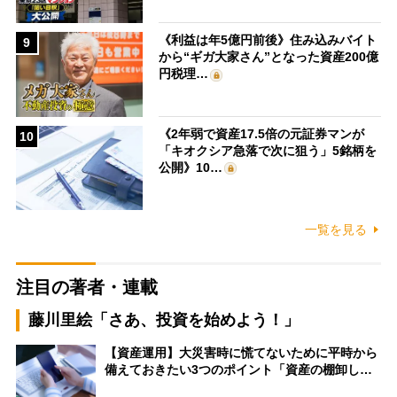
《利益は年5億円前後》住み込みバイト
9
から“ギガ大家さん”となった資産200億
円税理…
《2年弱で資産17.5倍の元証券マンが
10
「キオクシア急落で次に狙う」5銘柄を
公開》10…
一覧を見る
注目の著者・連載
藤川里絵「さあ、投資を始めよう！」
【資産運用】大災害時に慌てないために平時から
備えておきたい3つのポイント「資産の棚卸し…