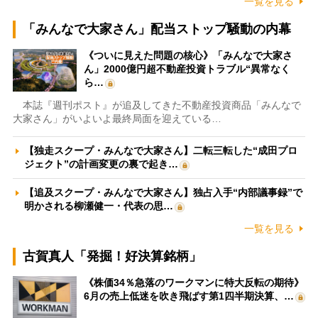
一覧を見る
「みんなで大家さん」配当ストップ騒動の内幕
《ついに見えた問題の核心》「みんなで大家さ
ん」2000億円超不動産投資トラブル“異常なく
ら…
本誌『週刊ポスト』が追及してきた不動産投資商品「みんなで
大家さん」がいよいよ最終局面を迎えている…
【独走スクープ・みんなで大家さん】二転三転した“成田プロ
ジェクト”の計画変更の裏で起き…
【追及スクープ・みんなで大家さん】独占入手“内部議事録”で
明かされる柳瀬健一・代表の思…
一覧を見る
古賀真人「発掘！好決算銘柄」
《株価34％急落のワークマンに特大反転の期待》
6月の売上低迷を吹き飛ばす第1四半期決算、…