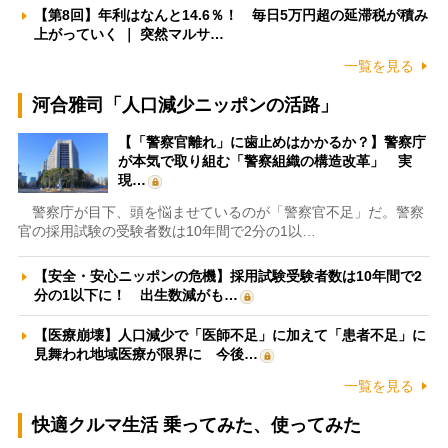
【第8回】年利はなんと14.6％！ 毎日5万円超の延滞税が積み
上がっていく ｜ 突然マルサ…
一覧を見る
河合雅司「人口減少ニッポンの活路」
【「警察官離れ」に歯止めはかかるか？】警察庁
が本気で取り組む「警察組織の構造改革」 実
現…
警察庁が目下、頭を悩ませているのが「警察官不足」だ。警察
官の採用試験の受験者数は10年間で2分の1以…
【安全・安心ニッポンの危機】採用試験受験者数は10年間で2
分の1以下に！ 出生数減がも…
【医療崩壊】人口減少で「医師不足」に加えて「患者不足」に
見舞われ地域医療が限界に 今後…
一覧を見る
快適クルマ生活 乗ってみた、使ってみた