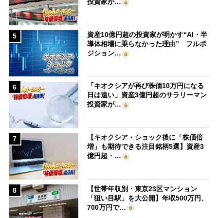
投資家が…
資産10億円超の投資家が明かす“AI・半
5
導体相場に乗らなかった理由” フルポ
ジション…
「キオクシアが再び株価10万円になる
6
日は遠い」資産3億円超のサラリーマン
投資家が…
【キオクシア・ショック後に「株価倍
7
増」も期待できる注目銘柄5選】資産3
億円超・…
【世帯年収別・東京23区マンション
8
「狙い目駅」を大公開】年収500万円、
700万円で…