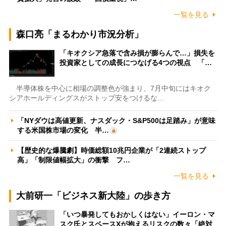
一覧を見る
森口亮「まるわかり市況分析」
「キオクシア急落で含み損が膨らんで…」損失を
投資家としての成長につなげる4つの視点 「…
半導体株を中心に相場の調整色が強まり、7月中旬にはキオク
シアホールディングスがストップ安をつけるな…
「NYダウは高値更新、ナスダック・S&P500は足踏み」が意味
する米国株市場の変化 半…
【歴史的な爆騰劇】時価総額10兆円企業が「2連続ストップ
高」「制限値幅拡大」の衝撃 フ…
一覧を見る
大前研一「ビジネス新大陸」の歩き方
「いつ暴発してもおかしくはない」イーロン・マ
スク氏とスペースXが抱えるリスクの数々「絶対