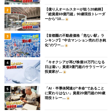
【億り人オールスターが狙う20銘柄】
2
「総資産69億円超」90歳現役トレーダ
ーから“10…
【首都圏の不動産価格「危ない駅」ラ
3
ンキング】“中古マンション売れ行き鈍
化”のワー…
「キオクシアが再び株価10万円になる
4
日は遠い」資産3億円超のサラリーマン
投資家が…
「AI・半導体関連が“本命”であること
5
に変わりはない」資産20億円超の90歳
現役トレー…