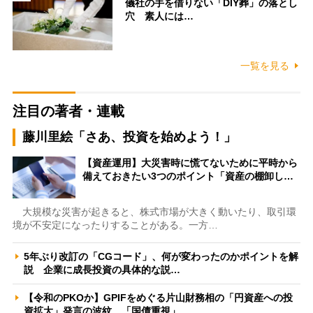
儀社の手を借りない「DIY葬」の落とし
穴 素人には…
一覧を見る
注目の著者・連載
藤川里絵「さあ、投資を始めよう！」
【資産運用】大災害時に慌てないために平時から
備えておきたい3つのポイント「資産の棚卸し…
大規模な災害が起きると、株式市場が大きく動いたり、取引環
境が不安定になったりすることがある。一方…
5年ぶり改訂の「CGコード」、何が変わったのかポイントを解
説 企業に成長投資の具体的な説…
【令和のPKOか】GPIFをめぐる片山財務相の「円資産への投
資拡大」発言の波紋 「国債重視」…