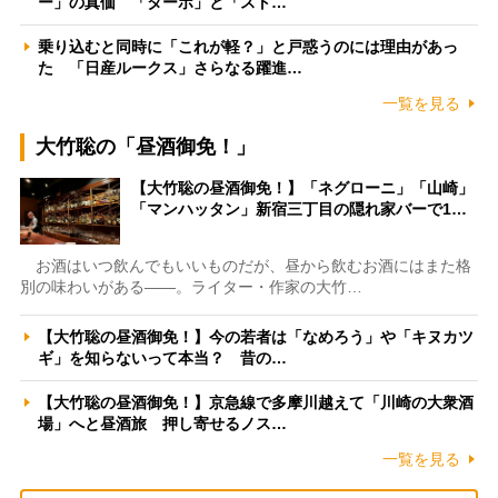
ー」の真価 「ターボ」と「スト…
乗り込むと同時に「これが軽？」と戸惑うのには理由があっ
た 「日産ルークス」さらなる躍進…
一覧を見る
大竹聡の「昼酒御免！」
【大竹聡の昼酒御免！】「ネグローニ」「山崎」
「マンハッタン」新宿三丁目の隠れ家バーで1…
お酒はいつ飲んでもいいものだが、昼から飲むお酒にはまた格
別の味わいがある――。ライター・作家の大竹…
【大竹聡の昼酒御免！】今の若者は「なめろう」や「キヌカツ
ギ」を知らないって本当？ 昔の…
【大竹聡の昼酒御免！】京急線で多摩川越えて「川崎の大衆酒
場」へと昼酒旅 押し寄せるノス…
一覧を見る