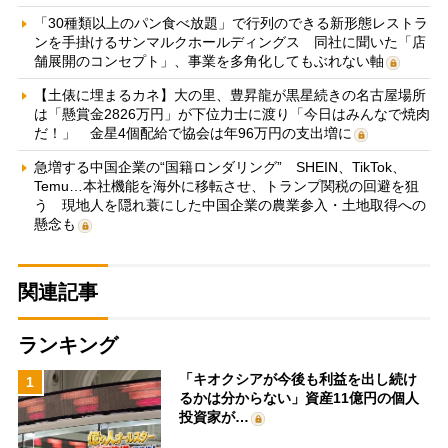
「30種類以上のパン食べ放題」で行列のできる新形態レストラ
ンを手掛けるサンマルクホールディングス 同社に聞いた「店
舗展開のコンセプト」、事業を多角化してもぶれない軸
【土俵に埋まるカネ】大の里、豊昇龍が黒星続きの名古屋場所
は「懸賞金2826万円」が下位力士に渡り「今日はみんなで焼肉
だ！」 金星4個配給で協会は年96万円の支出増に
急増する中国企業の“国籍ロンダリング” SHEIN、TikTok、
Temu…本社機能を海外に移転させ、トランプ関税の回避を狙
う 現地人を隠れ蓑にした中国企業の農業参入・土地取得への
懸念も
関連記事
ランキング
「キオクシアが今後も利益を出し続け
1
るかは分からない」資産11億円の個人
投資家が…