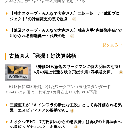
大家さん」がいよいよ最終局面を迎えている…
【独走スクープ・みんなで大家さん】二転三転した“成田プロ
ジェクト”の計画変更の裏で起き…
【追及スクープ・みんなで大家さん】独占入手“内部議事録”で
明かされる柳瀬健一・代表の思…
一覧を見る
古賀真人「発掘！好決算銘柄」
《株価34％急落のワークマンに特大反転の期待》
6月の売上低迷を吹き飛ばす第1四半期決算、…
6月3日に8330円をつけたワークマン（東証スタンダード・
7564）の株価は、わずか1カ月あまりで約34％下落…
三菱重工が「AIインフラの新たな主役」として再評価される気
運 エヌビディアとの提携でAI…
キオクシアHD「7万円割れからの急反発」は再びの上昇局面へ
の反転シグナルか？ 市場のムー…