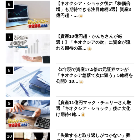
【キオクシア・ショック後に「株価倍
6
増」も期待できる注目銘柄5選】資産3
億円超・…
【資産10億円超・かんちさんが厳
7
選！】「キオクシアの次」に資金が流
れる期待の高…
《2年弱で資産17.5倍の元証券マンが
8
「キオクシア急落で次に狙う」5銘柄を
公開》10…
【資産11億円マック・チェリーさん厳
9
選「キオクシア・ショック」後に大化
け期待4銘…
「失敗すると取り返しがつかない」葬
10