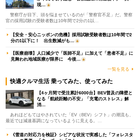
現…
警察庁が目下、頭を悩ませているのが「警察官不足」だ。警察
官の採用試験の受験者数は10年間で2分の1以…
【安全・安心ニッポンの危機】採用試験受験者数は10年間で2
分の1以下に！ 出生数減がも…
【医療崩壊】人口減少で「医師不足」に加えて「患者不足」に
見舞われ地域医療が限界に 今後…
一覧を見る
快適クルマ生活 乗ってみた、使ってみた
【4ヶ月間で受注累計6000台】BEV普及の障壁と
なる「航続距離の不安」「充電のストレス」解
消…
あれほどもてはやされていた「EV（BEV）シフト」の潮流も、
最近では減速基調になっているように見える。…
《雪道の対応力を検証》シビアな状況で実感した「フォレスタ