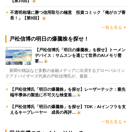
【第10回】
不透明相場に勝つ信用取引の極意 投資コミック「俺がカブ番
長！」【第9回】
一覧を見る
戸松信博の明日の爆騰株を探せ！
【戸松信博氏「明日の爆騰株」を探せ】トーメン
デバイス：サムスンを通じて世界のAIメモリ需
要…
新聞や雑誌など多数の金融メディアに出演するグローバルリン
クアドバイザーズ代表の戸松信博氏が、最新…
【戸松信博氏「明日の爆騰株」を探せ】レーザーテック：最先
端半導体の製造に不可欠な検査装…
【戸松信博氏「明日の爆騰株」を探せ】TDK：AIインフラを支
えるキープレーヤー 成長の再評…
一覧を見る