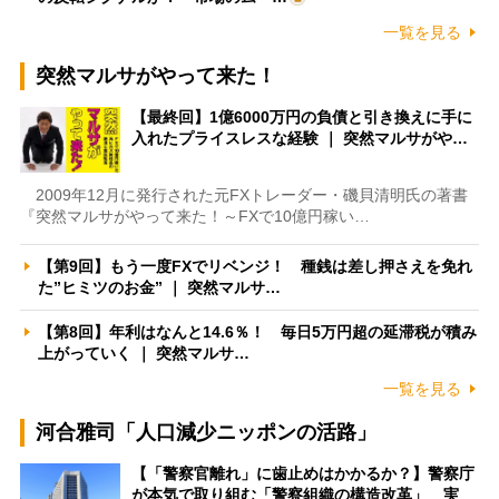
一覧を見る
突然マルサがやって来た！
【最終回】1億6000万円の負債と引き換えに手に
入れたプライスレスな経験 ｜ 突然マルサがや…
2009年12月に発行された元FXトレーダー・磯貝清明氏の著書
『突然マルサがやって来た！～FXで10億円稼い…
【第9回】もう一度FXでリベンジ！ 種銭は差し押さえを免れ
た”ヒミツのお金” ｜ 突然マルサ…
【第8回】年利はなんと14.6％！ 毎日5万円超の延滞税が積み
上がっていく ｜ 突然マルサ…
一覧を見る
河合雅司「人口減少ニッポンの活路」
【「警察官離れ」に歯止めはかかるか？】警察庁
が本気で取り組む「警察組織の構造改革」 実