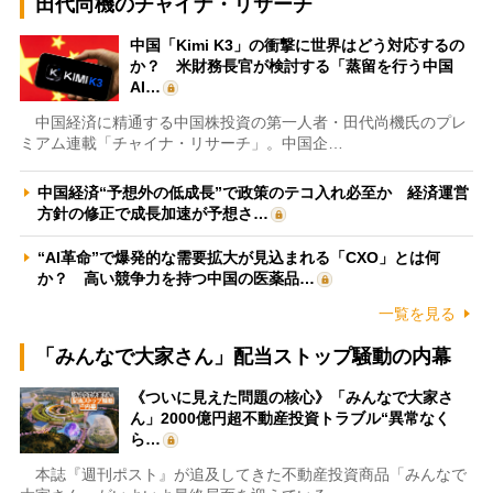
田代尚機のチャイナ・リサーチ
中国「Kimi K3」の衝撃に世界はどう対応するの
か？ 米財務長官が検討する「蒸留を行う中国
AI…
中国経済に精通する中国株投資の第一人者・田代尚機氏のプレ
ミアム連載「チャイナ・リサーチ」。中国企…
中国経済“予想外の低成長”で政策のテコ入れ必至か 経済運営
方針の修正で成長加速が予想さ…
“AI革命”で爆発的な需要拡大が見込まれる「CXO」とは何
か？ 高い競争力を持つ中国の医薬品…
一覧を見る
「みんなで大家さん」配当ストップ騒動の内幕
《ついに見えた問題の核心》「みんなで大家さ
ん」2000億円超不動産投資トラブル“異常なく
ら…
本誌『週刊ポスト』が追及してきた不動産投資商品「みんなで