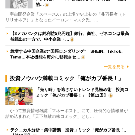
的…
宇宙開発企業「スペースX」の上場で史上初の「兆万長者（ト
リリオネア）」となったイーロン・マスク氏。…
【3メガバンクは純利益5兆円超】銀行、商社、ゼネコンは最高
益続出の一方で、中小企業・…
急増する中国企業の“国籍ロンダリング” SHEIN、TikTok、
Temu…本社機能を海外に移転させ…
一覧を見る
投資ノウハウ満載コミック「俺がカブ番長！」
「売り時」を逃さないトレンド見極め術 投資コ
ミック「俺がカブ番長！」【第11回】
かつて投資情報雑誌「マネーポスト」にて、圧倒的な情報量が
詰め込まれた「天下無敵の株コミック」とし…
テクニカル分析・集中講義 投資コミック「俺がカブ番長！」