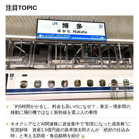
注目TOPIC
「約5時間かかるし、料金も高いのになぜ？」東京～博多間の
移動に飛行機ではなく新幹線を選ぶ人の事情
キオクシアなどAI関連株に資金集中で“割安になった成長株”に
投資妙味 資産1.5億円超の坂本慎太郎さんが「絶好の仕込み
時」と考える防衛・食品銘柄を紹介