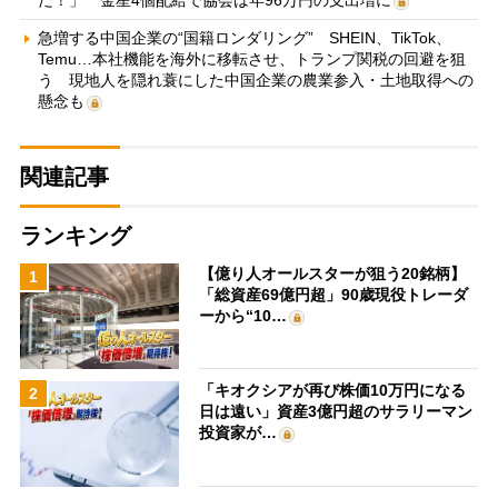
急増する中国企業の“国籍ロンダリング” SHEIN、TikTok、
Temu…本社機能を海外に移転させ、トランプ関税の回避を狙
う 現地人を隠れ蓑にした中国企業の農業参入・土地取得への
懸念も
関連記事
ランキング
【億り人オールスターが狙う20銘柄】
1
「総資産69億円超」90歳現役トレーダ
ーから“10…
「キオクシアが再び株価10万円になる
2
日は遠い」資産3億円超のサラリーマン
投資家が…