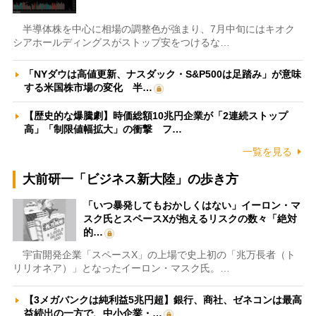
半導体株を中心に相場の調整色が強まり、7月中旬にはキオク
シアホールディングスがストップ安をつけるな…
「NYダウは高値更新、ナスダック・S&P500は足踏み」が意味
する米国株市場の変化 半…
【歴史的な爆騰劇】時価総額10兆円企業が「2連続ストップ
高」「制限値幅拡大」の衝撃 フ…
一覧を見る
大前研一「ビジネス新大陸」の歩き方
「いつ暴発してもおかしくはない」イーロン・マ
スク氏とスペースXが抱えるリスクの数々「絶対
的…
宇宙開発企業「スペースX」の上場で史上初の「兆万長者（ト
リリオネア）」となったイーロン・マスク氏。…
【3メガバンクは純利益5兆円超】銀行、商社、ゼネコンは最高
益続出の一方で、中小企業・…