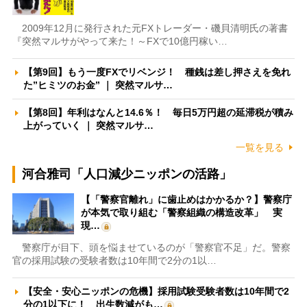
2009年12月に発行された元FXトレーダー・磯貝清明氏の著書
『突然マルサがやって来た！～FXで10億円稼い…
【第9回】もう一度FXでリベンジ！ 種銭は差し押さえを免れ
た”ヒミツのお金” ｜ 突然マルサ…
【第8回】年利はなんと14.6％！ 毎日5万円超の延滞税が積み
上がっていく ｜ 突然マルサ…
一覧を見る
河合雅司「人口減少ニッポンの活路」
【「警察官離れ」に歯止めはかかるか？】警察庁
が本気で取り組む「警察組織の構造改革」 実
現…
警察庁が目下、頭を悩ませているのが「警察官不足」だ。警察
官の採用試験の受験者数は10年間で2分の1以…
【安全・安心ニッポンの危機】採用試験受験者数は10年間で2
分の1以下に！ 出生数減がも…