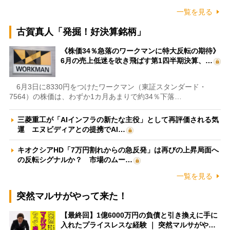
一覧を見る
古賀真人「発掘！好決算銘柄」
《株価34％急落のワークマンに特大反転の期待》
6月の売上低迷を吹き飛ばす第1四半期決算、…
6月3日に8330円をつけたワークマン（東証スタンダード・
7564）の株価は、わずか1カ月あまりで約34％下落…
三菱重工が「AIインフラの新たな主役」として再評価される気
運 エヌビディアとの提携でAI…
キオクシアHD「7万円割れからの急反発」は再びの上昇局面へ
の反転シグナルか？ 市場のムー…
一覧を見る
突然マルサがやって来た！
【最終回】1億6000万円の負債と引き換えに手に
入れたプライスレスな経験 ｜ 突然マルサがや…