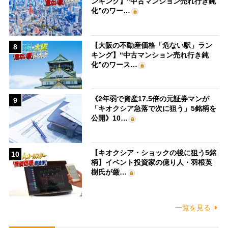
ンキング】“中古マンション売れ行き鈍
化”のワー…
【大阪の不動産価格「危ない駅」ラン
8
キング】“中古マンション売れ行き鈍
化”のワース…
《2年弱で資産17.5倍の元証券マンが
9
「キオクシア急落で次に狙う」5銘柄を
公開》10…
【キオクシア・ショックの後に狙う5銘
10
柄】イベント投資家の億り人・羽根英
樹氏が厳…
一覧を見る