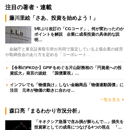
注目の著者・連載
藤川里絵「さあ、投資を始めよう！」
5年ぶり改訂の「CGコード」、何が変わったのか
ポイントを解説 企業に成長投資の具体的な説
明…
金融庁と東京証券取引所が共同で策定している上場企業の経営
や取締役会のあり方を定める「コーポレート…
【令和のPKOか】GPIFをめぐる片山財務相の「円資産への投
資拡大」発言の波紋 「国債重視」…
インフレでも「物価負け」しない金融商品「物価連動国債」に
注目 元本が物価の動きに合わせ…
一覧を見る
森口亮「まるわかり市況分析」
「キオクシア急落で含み損が膨らんで…」損失を
投資家としての成長につなげる4つの視点 「…