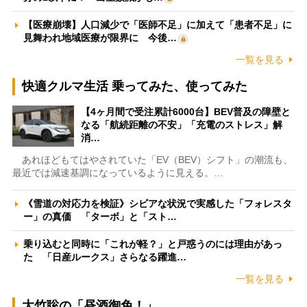
【医療崩壊】人口減少で「医師不足」に加えて「患者不足」に
見舞われ地域医療が限界に 今後…
一覧を見る
快適クルマ生活 乗ってみた、使ってみた
【4ヶ月間で受注累計6000台】BEV普及の障壁と
なる「航続距離の不安」「充電のストレス」解
消…
あれほどもてはやされていた「EV（BEV）シフト」の潮流も、
最近では減速基調になっているように見える。…
《雪道の対応力を検証》シビアな状況で実感した「フォレスタ
ー」の真価 「ターボ」と「スト…
乗り込むと同時に「これが軽？」と戸惑うのには理由があっ
た 「日産ルークス」さらなる躍進…
一覧を見る
大竹聡の「昼酒御免！」