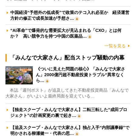
中国経済“予想外の低成長”で政策のテコ入れ必至か 経済運営
方針の修正で成長加速が予想さ…
“AI革命”で爆発的な需要拡大が見込まれる「CXO」とは何
か？ 高い競争力を持つ中国の医薬品…
一覧を見る
「みんなで大家さん」配当ストップ騒動の内幕
《ついに見えた問題の核心》「みんなで大家さ
ん」2000億円超不動産投資トラブル“異常なく
ら…
本誌『週刊ポスト』が追及してきた不動産投資商品「みんなで
大家さん」がいよいよ最終局面を迎えている…
【独走スクープ・みんなで大家さん】二転三転した“成田プロ
ジェクト”の計画変更の裏で起き…
【追及スクープ・みんなで大家さん】独占入手“内部議事録”で
明かされる柳瀬健一・代表の思…