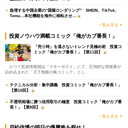
急増する中国企業の“国籍ロンダリング” SHEIN、TikTok、
Temu…本社機能を海外に移転させ…
一覧を見る
投資ノウハウ満載コミック「俺がカブ番長！」
「売り時」を逃さないトレンド見極め術 投資コ
ミック「俺がカブ番長！」【第11回】
かつて投資情報雑誌「マネーポスト」にて、圧倒的な情報量が
詰め込まれた「天下無敵の株コミック」とし…
テクニカル分析・集中講義 投資コミック「俺がカブ番長！」
【第10回】
不透明相場に勝つ信用取引の極意 投資コミック「俺がカブ番
長！」【第9回】
一覧を見る
戸松信博の明日の爆騰株を探せ！