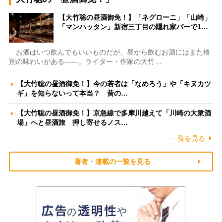
【大竹聡の昼酒御免！】「ネグローニ」「山崎」
「マンハッタン」新宿三丁目の隠れ家バーで1…
お酒はいつ飲んでもいいものだが、昼から飲むお酒にはまた格
別の味わいがある――。ライター・作家の大竹…
【大竹聡の昼酒御免！】今の若者は「なめろう」や「キヌカツ
ギ」を知らないって本当？ 昔の…
【大竹聡の昼酒御免！】京急線で多摩川越えて「川崎の大衆酒
場」へと昼酒旅 押し寄せるノス…
一覧を見る
著者・連載の一覧を見る