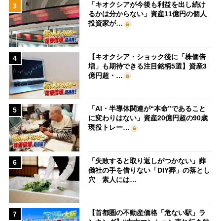
「キオクシアが今後も利益を出し続け
3
るかは分からない」資産11億円の個人
投資家が…
【キオクシア・ショック後に「株価倍
4
増」も期待できる注目銘柄5選】資産3
億円超・…
「AI・半導体関連が“本命”であること
5
に変わりはない」資産20億円超の90歳
現役トレー…
「失敗すると取り返しがつかない」葬
6
儀社の手を借りない「DIY葬」の落とし
穴 素人には…
【首都圏の不動産価格「危ない駅」ラ
7