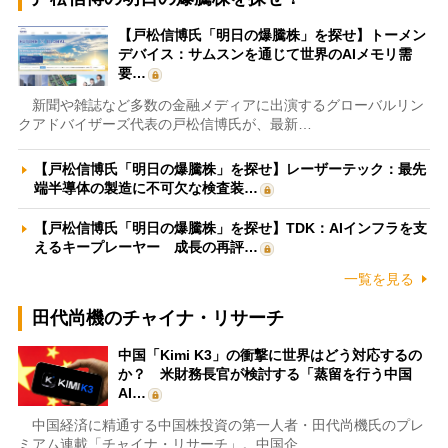
【戸松信博氏「明日の爆騰株」を探せ】トーメン
デバイス：サムスンを通じて世界のAIメモリ需
要…
新聞や雑誌など多数の金融メディアに出演するグローバルリン
クアドバイザーズ代表の戸松信博氏が、最新…
【戸松信博氏「明日の爆騰株」を探せ】レーザーテック：最先
端半導体の製造に不可欠な検査装…
【戸松信博氏「明日の爆騰株」を探せ】TDK：AIインフラを支
えるキープレーヤー 成長の再評…
一覧を見る
田代尚機のチャイナ・リサーチ
中国「Kimi K3」の衝撃に世界はどう対応するの
か？ 米財務長官が検討する「蒸留を行う中国
AI…
中国経済に精通する中国株投資の第一人者・田代尚機氏のプレ
ミアム連載「チャイナ・リサーチ」。中国企…