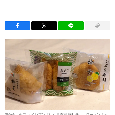
左から、セブン-イレブン『いなり寿司 梅しそ』、ローソン『わ