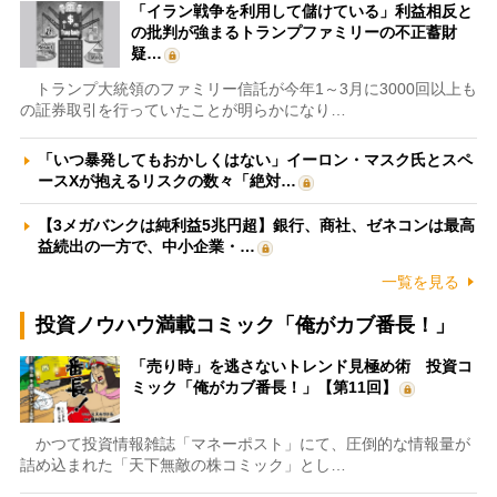
「イラン戦争を利用して儲けている」利益相反と
の批判が強まるトランプファミリーの不正蓄財
疑…
トランプ大統領のファミリー信託が今年1～3月に3000回以上も
の証券取引を行っていたことが明らかになり…
「いつ暴発してもおかしくはない」イーロン・マスク氏とスペ
ースXが抱えるリスクの数々「絶対…
【3メガバンクは純利益5兆円超】銀行、商社、ゼネコンは最高
益続出の一方で、中小企業・…
一覧を見る
投資ノウハウ満載コミック「俺がカブ番長！」
「売り時」を逃さないトレンド見極め術 投資コ
ミック「俺がカブ番長！」【第11回】
かつて投資情報雑誌「マネーポスト」にて、圧倒的な情報量が
詰め込まれた「天下無敵の株コミック」とし…