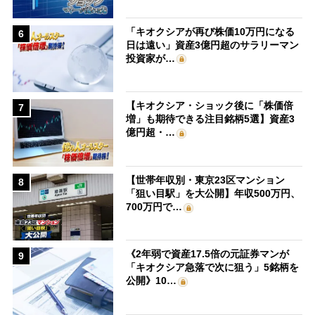
「キオクシアが再び株価10万円になる
6
日は遠い」資産3億円超のサラリーマン
投資家が…
【キオクシア・ショック後に「株価倍
7
増」も期待できる注目銘柄5選】資産3
億円超・…
【世帯年収別・東京23区マンション
8
「狙い目駅」を大公開】年収500万円、
700万円で…
《2年弱で資産17.5倍の元証券マンが
9
「キオクシア急落で次に狙う」5銘柄を
公開》10…