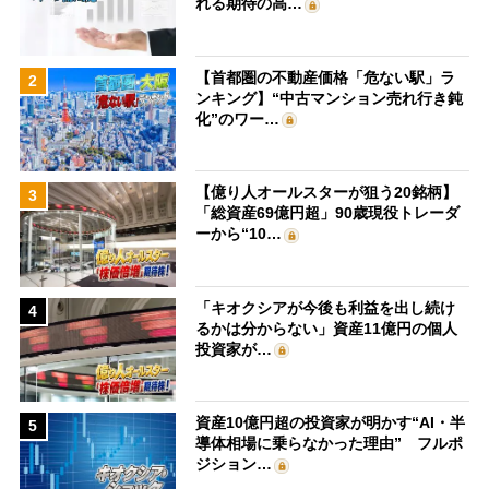
れる期待の高…
【首都圏の不動産価格「危ない駅」ラ
2
ンキング】“中古マンション売れ行き鈍
化”のワー…
【億り人オールスターが狙う20銘柄】
3
「総資産69億円超」90歳現役トレーダ
ーから“10…
「キオクシアが今後も利益を出し続け
4
るかは分からない」資産11億円の個人
投資家が…
資産10億円超の投資家が明かす“AI・半
5
導体相場に乗らなかった理由” フルポ
ジション…