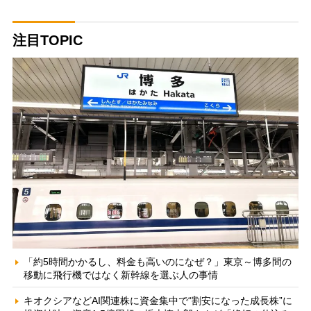
注目TOPIC
「約5時間かかるし、料金も高いのになぜ？」東京～博多間の
移動に飛行機ではなく新幹線を選ぶ人の事情
キオクシアなどAI関連株に資金集中で“割安になった成長株”に