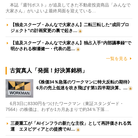
本誌『週刊ポスト』が追及してきた不動産投資商品「みんなで
大家さん」がいよいよ最終局面を迎えている…
【独走スクープ・みんなで大家さん】二転三転した“成田プロ
ジェクト”の計画変更の裏で起き…
【追及スクープ・みんなで大家さん】独占入手“内部議事録”で
明かされる柳瀬健一・代表の思…
一覧を見る
古賀真人「発掘！好決算銘柄」
《株価34％急落のワークマンに特大反転の期待》
6月の売上低迷を吹き飛ばす第1四半期決算、…
6月3日に8330円をつけたワークマン（東証スタンダード・
7564）の株価は、わずか1カ月あまりで約34％下落…
三菱重工が「AIインフラの新たな主役」として再評価される気
運 エヌビディアとの提携でAI…