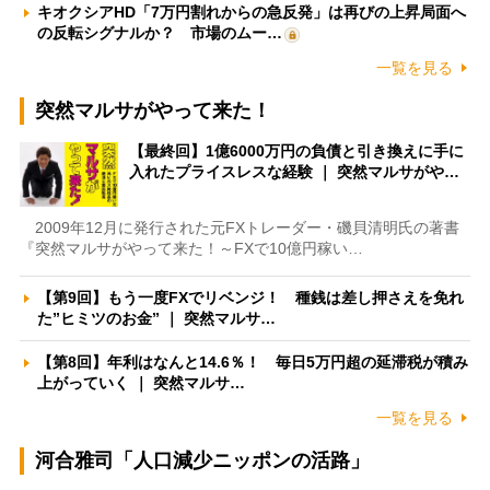
キオクシアHD「7万円割れからの急反発」は再びの上昇局面へ
の反転シグナルか？ 市場のムー…
一覧を見る
突然マルサがやって来た！
【最終回】1億6000万円の負債と引き換えに手に
入れたプライスレスな経験 ｜ 突然マルサがや…
2009年12月に発行された元FXトレーダー・磯貝清明氏の著書
『突然マルサがやって来た！～FXで10億円稼い…
【第9回】もう一度FXでリベンジ！ 種銭は差し押さえを免れ
た”ヒミツのお金” ｜ 突然マルサ…
【第8回】年利はなんと14.6％！ 毎日5万円超の延滞税が積み
上がっていく ｜ 突然マルサ…
一覧を見る
河合雅司「人口減少ニッポンの活路」