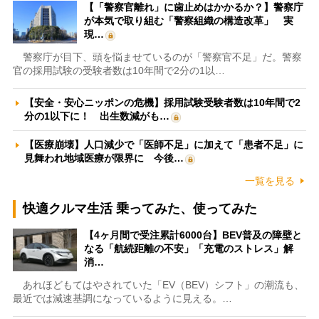
【「警察官離れ」に歯止めはかかるか？】警察庁
が本気で取り組む「警察組織の構造改革」 実
現…
警察庁が目下、頭を悩ませているのが「警察官不足」だ。警察
官の採用試験の受験者数は10年間で2分の1以…
【安全・安心ニッポンの危機】採用試験受験者数は10年間で2
分の1以下に！ 出生数減がも…
【医療崩壊】人口減少で「医師不足」に加えて「患者不足」に
見舞われ地域医療が限界に 今後…
一覧を見る
快適クルマ生活 乗ってみた、使ってみた
【4ヶ月間で受注累計6000台】BEV普及の障壁と
なる「航続距離の不安」「充電のストレス」解
消…
あれほどもてはやされていた「EV（BEV）シフト」の潮流も、
最近では減速基調になっているように見える。…