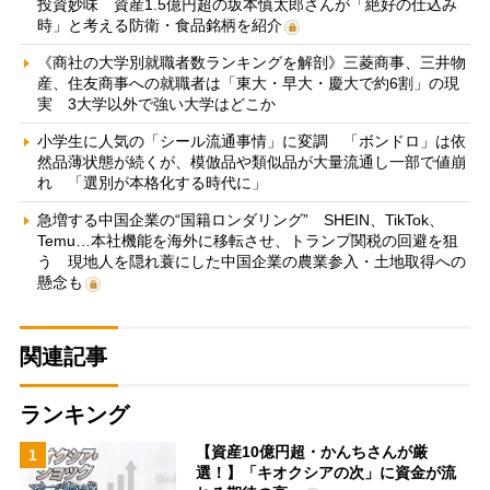
投資妙味 資産1.5億円超の坂本慎太郎さんが「絶好の仕込み
時」と考える防衛・食品銘柄を紹介
《商社の大学別就職者数ランキングを解剖》三菱商事、三井物
産、住友商事への就職者は「東大・早大・慶大で約6割」の現
実 3大学以外で強い大学はどこか
小学生に人気の「シール流通事情」に変調 「ボンドロ」は依
然品薄状態が続くが、模倣品や類似品が大量流通し一部で値崩
れ 「選別が本格化する時代に」
急増する中国企業の“国籍ロンダリング” SHEIN、TikTok、
Temu…本社機能を海外に移転させ、トランプ関税の回避を狙
う 現地人を隠れ蓑にした中国企業の農業参入・土地取得への
懸念も
関連記事
ランキング
【資産10億円超・かんちさんが厳
1
選！】「キオクシアの次」に資金が流