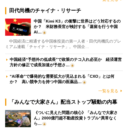
田代尚機のチャイナ・リサーチ
中国「Kimi K3」の衝撃に世界はどう対応するの
か？ 米財務長官が検討する「蒸留を行う中国
AI…
中国経済に精通する中国株投資の第一人者・田代尚機氏のプレ
ミアム連載「チャイナ・リサーチ」。中国企…
中国経済“予想外の低成長”で政策のテコ入れ必至か 経済運営
方針の修正で成長加速が予想さ…
“AI革命”で爆発的な需要拡大が見込まれる「CXO」とは何
か？ 高い競争力を持つ中国の医薬品…
一覧を見る
「みんなで大家さん」配当ストップ騒動の内幕
《ついに見えた問題の核心》「みんなで大家さ
ん」2000億円超不動産投資トラブル“異常なく
ら…