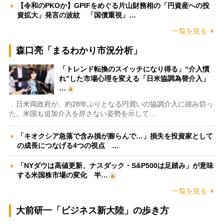
【令和のPKOか】GPIFをめぐる片山財務相の「円資産への投
資拡大」発言の波紋 「国債重視」…
一覧を見る
森口亮「まるわかり市況分析」
「トレンド転換のスイッチになり得る」“介入慣
れ”した市場心理を変える「日米協調為替介入」
…
日米両政府が、約28年ぶりとなる円買いの協調介入に踏み切っ
た。米国も追加介入を辞さない姿勢を示して…
「キオクシア急落で含み損が膨らんで…」損失を投資家として
の成長につなげる4つの視点 …
「NYダウは高値更新、ナスダック・S&P500は足踏み」が意味
する米国株市場の変化 半…
一覧を見る
大前研一「ビジネス新大陸」の歩き方