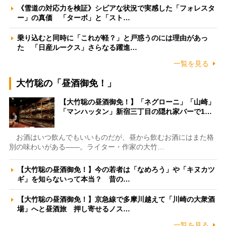
《雪道の対応力を検証》シビアな状況で実感した「フォレスタ
ー」の真価 「ターボ」と「スト…
乗り込むと同時に「これが軽？」と戸惑うのには理由があっ
た 「日産ルークス」さらなる躍進…
一覧を見る
大竹聡の「昼酒御免！」
【大竹聡の昼酒御免！】「ネグローニ」「山崎」
「マンハッタン」新宿三丁目の隠れ家バーで1…
お酒はいつ飲んでもいいものだが、昼から飲むお酒にはまた格
別の味わいがある――。ライター・作家の大竹…
【大竹聡の昼酒御免！】今の若者は「なめろう」や「キヌカツ
ギ」を知らないって本当？ 昔の…
【大竹聡の昼酒御免！】京急線で多摩川越えて「川崎の大衆酒
場」へと昼酒旅 押し寄せるノス…
一覧を見る