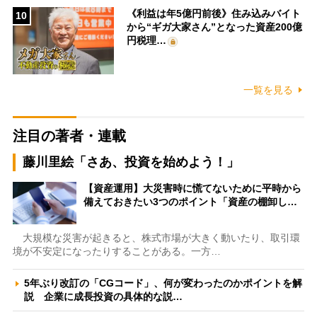
《利益は年5億円前後》住み込みバイト
10
から“ギガ大家さん”となった資産200億
円税理…
一覧を見る
注目の著者・連載
藤川里絵「さあ、投資を始めよう！」
【資産運用】大災害時に慌てないために平時から
備えておきたい3つのポイント「資産の棚卸し…
大規模な災害が起きると、株式市場が大きく動いたり、取引環
境が不安定になったりすることがある。一方…
5年ぶり改訂の「CGコード」、何が変わったのかポイントを解
説 企業に成長投資の具体的な説…