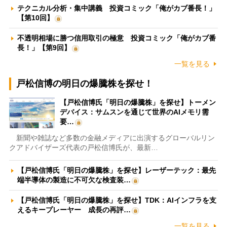
テクニカル分析・集中講義 投資コミック「俺がカブ番長！」
【第10回】
不透明相場に勝つ信用取引の極意 投資コミック「俺がカブ番
長！」【第9回】
一覧を見る
戸松信博の明日の爆騰株を探せ！
【戸松信博氏「明日の爆騰株」を探せ】トーメン
デバイス：サムスンを通じて世界のAIメモリ需
要…
新聞や雑誌など多数の金融メディアに出演するグローバルリン
クアドバイザーズ代表の戸松信博氏が、最新…
【戸松信博氏「明日の爆騰株」を探せ】レーザーテック：最先
端半導体の製造に不可欠な検査装…
【戸松信博氏「明日の爆騰株」を探せ】TDK：AIインフラを支
えるキープレーヤー 成長の再評…
一覧を見る