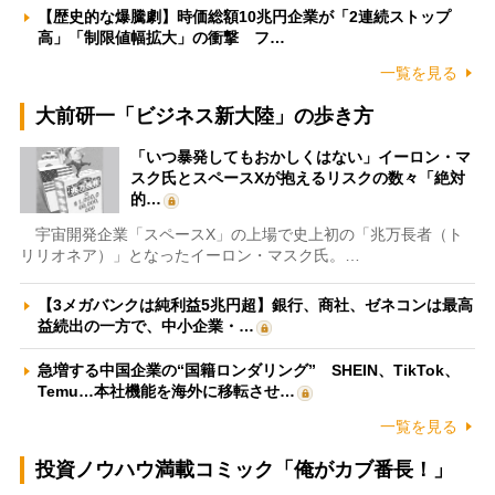
【歴史的な爆騰劇】時価総額10兆円企業が「2連続ストップ
高」「制限値幅拡大」の衝撃 フ…
一覧を見る
大前研一「ビジネス新大陸」の歩き方
「いつ暴発してもおかしくはない」イーロン・マ
スク氏とスペースXが抱えるリスクの数々「絶対
的…
宇宙開発企業「スペースX」の上場で史上初の「兆万長者（ト
リリオネア）」となったイーロン・マスク氏。…
【3メガバンクは純利益5兆円超】銀行、商社、ゼネコンは最高
益続出の一方で、中小企業・…
急増する中国企業の“国籍ロンダリング” SHEIN、TikTok、
Temu…本社機能を海外に移転させ…
一覧を見る
投資ノウハウ満載コミック「俺がカブ番長！」