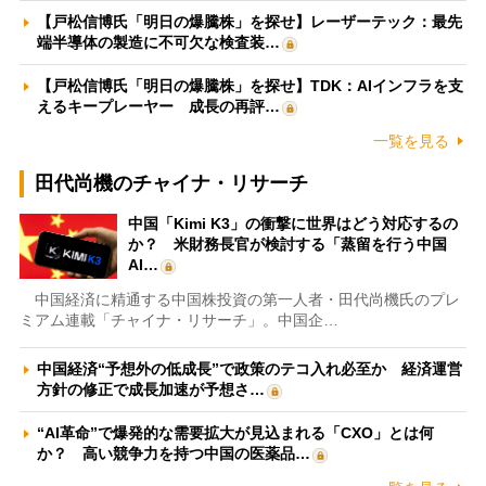
【戸松信博氏「明日の爆騰株」を探せ】レーザーテック：最先
端半導体の製造に不可欠な検査装…
【戸松信博氏「明日の爆騰株」を探せ】TDK：AIインフラを支
えるキープレーヤー 成長の再評…
一覧を見る
田代尚機のチャイナ・リサーチ
中国「Kimi K3」の衝撃に世界はどう対応するの
か？ 米財務長官が検討する「蒸留を行う中国
AI…
中国経済に精通する中国株投資の第一人者・田代尚機氏のプレ
ミアム連載「チャイナ・リサーチ」。中国企…
中国経済“予想外の低成長”で政策のテコ入れ必至か 経済運営
方針の修正で成長加速が予想さ…
“AI革命”で爆発的な需要拡大が見込まれる「CXO」とは何
か？ 高い競争力を持つ中国の医薬品…