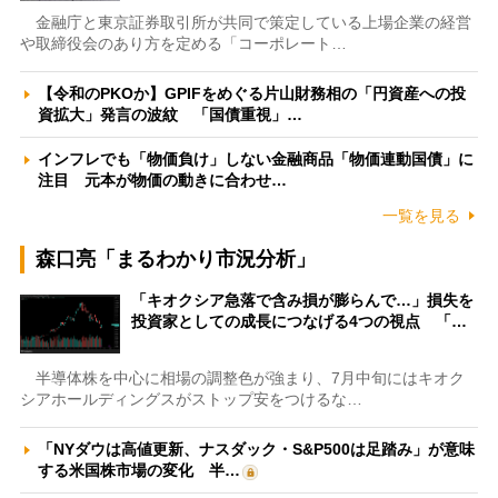
金融庁と東京証券取引所が共同で策定している上場企業の経営
や取締役会のあり方を定める「コーポレート…
【令和のPKOか】GPIFをめぐる片山財務相の「円資産への投
資拡大」発言の波紋 「国債重視」…
インフレでも「物価負け」しない金融商品「物価連動国債」に
注目 元本が物価の動きに合わせ…
一覧を見る
森口亮「まるわかり市況分析」
「キオクシア急落で含み損が膨らんで…」損失を
投資家としての成長につなげる4つの視点 「…
半導体株を中心に相場の調整色が強まり、7月中旬にはキオク
シアホールディングスがストップ安をつけるな…
「NYダウは高値更新、ナスダック・S&P500は足踏み」が意味
する米国株市場の変化 半…