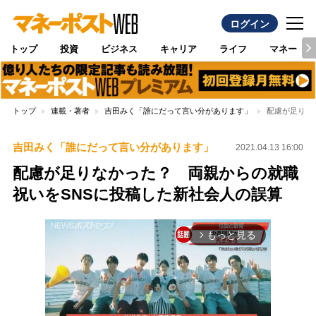
ログイン
トップ
投資
ビジネス
キャリア
ライフ
マネー
トップ
連載・著者
吉田みく「誰にだって言い分があります」
配慮が足りな
吉田みく「誰にだって言い分があります」
2021.04.13 16:00
配慮が足りなかった？ 両親からの就職
祝いをSNSに投稿した新社会人の誤算
もっと見る
arrow_forward_ios