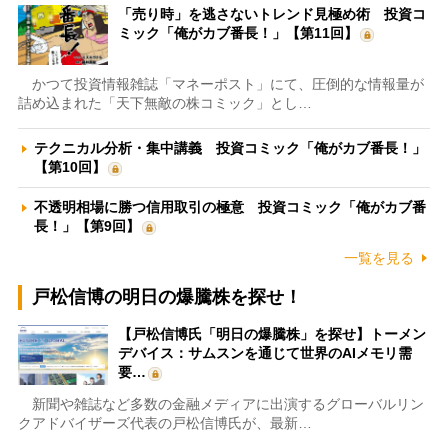
「売り時」を逃さないトレンド見極め術 投資コ
ミック「俺がカブ番長！」【第11回】
かつて投資情報雑誌「マネーポスト」にて、圧倒的な情報量が
詰め込まれた「天下無敵の株コミック」とし…
テクニカル分析・集中講義 投資コミック「俺がカブ番長！」
【第10回】
不透明相場に勝つ信用取引の極意 投資コミック「俺がカブ番
長！」【第9回】
一覧を見る
戸松信博の明日の爆騰株を探せ！
【戸松信博氏「明日の爆騰株」を探せ】トーメン
デバイス：サムスンを通じて世界のAIメモリ需
要…
新聞や雑誌など多数の金融メディアに出演するグローバルリン
クアドバイザーズ代表の戸松信博氏が、最新…