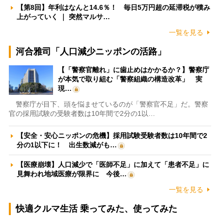
【第8回】年利はなんと14.6％！ 毎日5万円超の延滞税が積み
上がっていく ｜ 突然マルサ…
一覧を見る
河合雅司「人口減少ニッポンの活路」
【「警察官離れ」に歯止めはかかるか？】警察庁
が本気で取り組む「警察組織の構造改革」 実
現…
警察庁が目下、頭を悩ませているのが「警察官不足」だ。警察
官の採用試験の受験者数は10年間で2分の1以…
【安全・安心ニッポンの危機】採用試験受験者数は10年間で2
分の1以下に！ 出生数減がも…
【医療崩壊】人口減少で「医師不足」に加えて「患者不足」に
見舞われ地域医療が限界に 今後…
一覧を見る
快適クルマ生活 乗ってみた、使ってみた