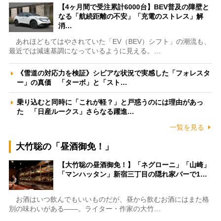
【4ヶ月間で受注累計6000台】BEV普及の障壁と
なる「航続距離の不安」「充電のストレス」解
消…
あれほどもてはやされていた「EV（BEV）シフト」の潮流も、
最近では減速基調になっているように見える。…
《雪道の対応力を検証》シビアな状況で実感した「フォレスタ
ー」の真価 「ターボ」と「スト…
乗り込むと同時に「これが軽？」と戸惑うのには理由があっ
た 「日産ルークス」さらなる躍進…
一覧を見る
大竹聡の「昼酒御免！」
【大竹聡の昼酒御免！】「ネグローニ」「山崎」
「マンハッタン」新宿三丁目の隠れ家バーで1…
お酒はいつ飲んでもいいものだが、昼から飲むお酒にはまた格
別の味わいがある――。ライター・作家の大竹…