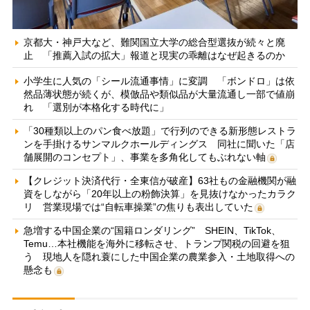
京都大・神戸大など、難関国立大学の総合型選抜が続々と廃
止 「推薦入試の拡大」報道と現実の乖離はなぜ起きるのか
小学生に人気の「シール流通事情」に変調 「ボンドロ」は依
然品薄状態が続くが、模倣品や類似品が大量流通し一部で値崩
れ 「選別が本格化する時代に」
「30種類以上のパン食べ放題」で行列のできる新形態レストラ
ンを手掛けるサンマルクホールディングス 同社に聞いた「店
舗展開のコンセプト」、事業を多角化してもぶれない軸
【クレジット決済代行・全東信が破産】63社もの金融機関が融
資をしながら「20年以上の粉飾決算」を見抜けなかったカラク
リ 営業現場では“自転車操業”の焦りも表出していた
急増する中国企業の“国籍ロンダリング” SHEIN、TikTok、
Temu…本社機能を海外に移転させ、トランプ関税の回避を狙
う 現地人を隠れ蓑にした中国企業の農業参入・土地取得への
懸念も