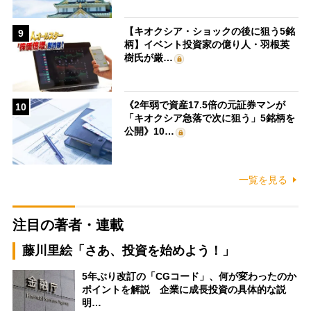
【キオクシア・ショックの後に狙う5銘
9
柄】イベント投資家の億り人・羽根英
樹氏が厳…
《2年弱で資産17.5倍の元証券マンが
10
「キオクシア急落で次に狙う」5銘柄を
公開》10…
一覧を見る
注目の著者・連載
藤川里絵「さあ、投資を始めよう！」
5年ぶり改訂の「CGコード」、何が変わったのか
ポイントを解説 企業に成長投資の具体的な説
明…