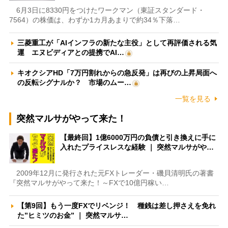
6月3日に8330円をつけたワークマン（東証スタンダード・
7564）の株価は、わずか1カ月あまりで約34％下落…
三菱重工が「AIインフラの新たな主役」として再評価される気
運 エヌビディアとの提携でAI…
キオクシアHD「7万円割れからの急反発」は再びの上昇局面へ
の反転シグナルか？ 市場のムー…
一覧を見る
突然マルサがやって来た！
【最終回】1億6000万円の負債と引き換えに手に
入れたプライスレスな経験 ｜ 突然マルサがや…
2009年12月に発行された元FXトレーダー・磯貝清明氏の著書
『突然マルサがやって来た！～FXで10億円稼い…
【第9回】もう一度FXでリベンジ！ 種銭は差し押さえを免れ
た”ヒミツのお金” ｜ 突然マルサ…