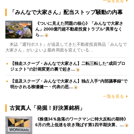
一覧を見る
「みんなで大家さん」配当ストップ騒動の内幕
《ついに見えた問題の核心》「みんなで大家さ
ん」2000億円超不動産投資トラブル“異常なく
ら…
本誌『週刊ポスト』が追及してきた不動産投資商品「みんなで
大家さん」がいよいよ最終局面を迎えている…
【独走スクープ・みんなで大家さん】二転三転した“成田プロ
ジェクト”の計画変更の裏で起き…
【追及スクープ・みんなで大家さん】独占入手“内部議事録”で
明かされる柳瀬健一・代表の思…
一覧を見る
古賀真人「発掘！好決算銘柄」
《株価34％急落のワークマンに特大反転の期待》
6月の売上低迷を吹き飛ばす第1四半期決算、…