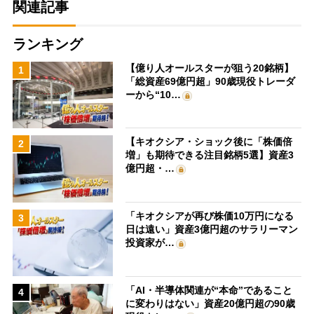
関連記事
ランキング
【億り人オールスターが狙う20銘柄】
1
「総資産69億円超」90歳現役トレーダ
ーから“10…
【キオクシア・ショック後に「株価倍
2
増」も期待できる注目銘柄5選】資産3
億円超・…
「キオクシアが再び株価10万円になる
3
日は遠い」資産3億円超のサラリーマン
投資家が…
「AI・半導体関連が“本命”であること
4
に変わりはない」資産20億円超の90歳