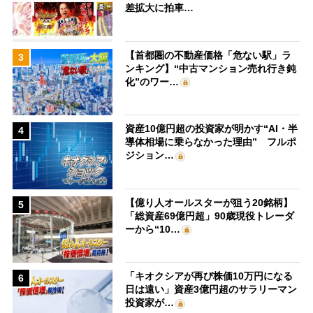
差拡大に拍車…
【首都圏の不動産価格「危ない駅」ラ
3
ンキング】“中古マンション売れ行き鈍
化”のワー…
資産10億円超の投資家が明かす“AI・半
4
導体相場に乗らなかった理由” フルポ
ジション…
【億り人オールスターが狙う20銘柄】
5
「総資産69億円超」90歳現役トレーダ
ーから“10…
「キオクシアが再び株価10万円になる
6
日は遠い」資産3億円超のサラリーマン
投資家が…