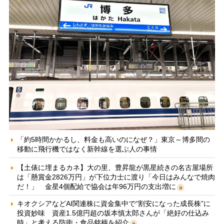
「約5時間かかるし、料金も高いのになぜ？」東京～博多間の
移動に飛行機ではなく新幹線を選ぶ人の事情
【土俵に埋まるカネ】大の里、豊昇龍が黒星続きの名古屋場所
は「懸賞金2826万円」が下位力士に渡り「今日はみんなで焼肉
だ！」 金星4個配給で協会は年96万円の支出増に
キオクシアなどAI関連株に資金集中で“割安になった成長株”に
投資妙味 資産1.5億円超の坂本慎太郎さんが「絶好の仕込み
時」と考える防衛・食品銘柄を紹介