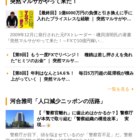
突然マルサがやって来た！
【最終回】1億6000万円の負債と引き換えに手に
入れたプライスレスな経験 ｜ 突然マルサがや…
2009年12月に発行された元FXトレーダー・磯貝清明氏の著書
『突然マルサがやって来た！～FXで10億円稼い…
【第9回】もう一度FXでリベンジ！ 種銭は差し押さえを免れ
た”ヒミツのお金” ｜ 突然マルサ…
【第8回】年利はなんと14.6％！ 毎日5万円超の延滞税が積み
上がっていく ｜ 突然マルサ…
一覧を見る
河合雅司「人口減少ニッポンの活路」
【「警察官離れ」に歯止めはかかるか？】警察庁
が本気で取り組む「警察組織の構造改革」 実
現…
警察庁が目下、頭を悩ませているのが「警察官不足」だ。警察