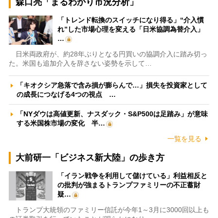
森口亮「まるわかり市況分析」
「トレンド転換のスイッチになり得る」“介入慣
れ”した市場心理を変える「日米協調為替介入」
…
日米両政府が、約28年ぶりとなる円買いの協調介入に踏み切っ
た。米国も追加介入を辞さない姿勢を示して…
「キオクシア急落で含み損が膨らんで…」損失を投資家として
の成長につなげる4つの視点 …
「NYダウは高値更新、ナスダック・S&P500は足踏み」が意味
する米国株市場の変化 半…
一覧を見る
大前研一「ビジネス新大陸」の歩き方
「イラン戦争を利用して儲けている」利益相反と
の批判が強まるトランプファミリーの不正蓄財
疑…
トランプ大統領のファミリー信託が今年1～3月に3000回以上も