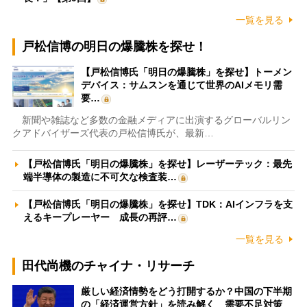
一覧を見る
戸松信博の明日の爆騰株を探せ！
【戸松信博氏「明日の爆騰株」を探せ】トーメン
デバイス：サムスンを通じて世界のAIメモリ需
要…
新聞や雑誌など多数の金融メディアに出演するグローバルリン
クアドバイザーズ代表の戸松信博氏が、最新…
【戸松信博氏「明日の爆騰株」を探せ】レーザーテック：最先
端半導体の製造に不可欠な検査装…
【戸松信博氏「明日の爆騰株」を探せ】TDK：AIインフラを支
えるキープレーヤー 成長の再評…
一覧を見る
田代尚機のチャイナ・リサーチ
厳しい経済情勢をどう打開するか？中国の下半期
の「経済運営方針」を読み解く 需要不足対策