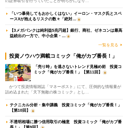
の証券取引を行っていたことが明らかになり…
「いつ暴発してもおかしくはない」イーロン・マスク氏とスペ
ースXが抱えるリスクの数々「絶対…
【3メガバンクは純利益5兆円超】銀行、商社、ゼネコンは最高
益続出の一方で、中小企業・…
一覧を見る
投資ノウハウ満載コミック「俺がカブ番長！」
「売り時」を逃さないトレンド見極め術 投資コ
ミック「俺がカブ番長！」【第11回】
かつて投資情報雑誌「マネーポスト」にて、圧倒的な情報量が
詰め込まれた「天下無敵の株コミック」とし…
テクニカル分析・集中講義 投資コミック「俺がカブ番長！」
【第10回】
不透明相場に勝つ信用取引の極意 投資コミック「俺がカブ番
長！」【第9回】