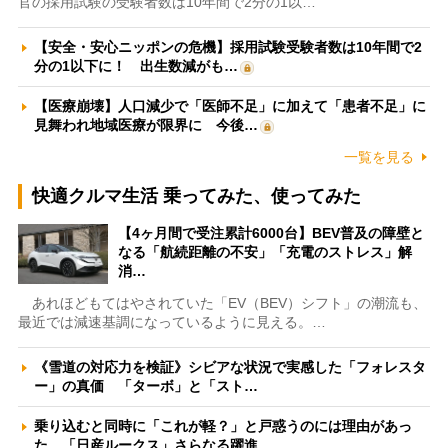
官の採用試験の受験者数は10年間で2分の1以…
【安全・安心ニッポンの危機】採用試験受験者数は10年間で2
分の1以下に！ 出生数減がも…
【医療崩壊】人口減少で「医師不足」に加えて「患者不足」に
見舞われ地域医療が限界に 今後…
一覧を見る
快適クルマ生活 乗ってみた、使ってみた
【4ヶ月間で受注累計6000台】BEV普及の障壁と
なる「航続距離の不安」「充電のストレス」解
消…
あれほどもてはやされていた「EV（BEV）シフト」の潮流も、
最近では減速基調になっているように見える。…
《雪道の対応力を検証》シビアな状況で実感した「フォレスタ
ー」の真価 「ターボ」と「スト…
乗り込むと同時に「これが軽？」と戸惑うのには理由があっ
た 「日産ルークス」さらなる躍進…