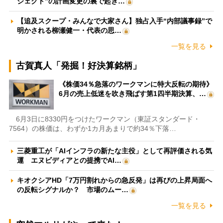
ジェクト”の計画変更の裏で起き…
【追及スクープ・みんなで大家さん】独占入手“内部議事録”で
明かされる柳瀬健一・代表の思…
一覧を見る
古賀真人「発掘！好決算銘柄」
《株価34％急落のワークマンに特大反転の期待》
6月の売上低迷を吹き飛ばす第1四半期決算、…
6月3日に8330円をつけたワークマン（東証スタンダード・
7564）の株価は、わずか1カ月あまりで約34％下落…
三菱重工が「AIインフラの新たな主役」として再評価される気
運 エヌビディアとの提携でAI…
キオクシアHD「7万円割れからの急反発」は再びの上昇局面へ
の反転シグナルか？ 市場のムー…
一覧を見る