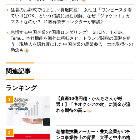
猛暑のお葬式で悩ましい“喪服問題” 女性は「ワンピースを着
ていけばOK」という俗説に潜む誤解、なぜ「ジャケット」が
マストなのか？《1級葬祭ディレクターが解説》
急増する中国企業の“国籍ロンダリング” SHEIN、TikTok、
Temu…本社機能を海外に移転させ、トランプ関税の回避を狙
う 現地人を隠れ蓑にした中国企業の農業参入・土地取得への
懸念も
関連記事
ランキング
【資産10億円超・かんちさんが厳
1
選！】「キオクシアの次」に資金が流
れる期待の高…
老舗遊技機メーカー・豊丸産業がパチ
2
ンコ事業停止の背景 大手と中小の格