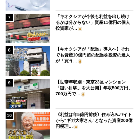
「キオクシアが今後も利益を出し続け
7
るかは分からない」資産11億円の個人
投資家が…
【キオクシアが「配当」導入へ】それ
8
でも資産10億円超の配当株投資の達人
が「買う…
【世帯年収別・東京23区マンション
9
「狙い目駅」を大公開】年収500万円、
700万円で…
《利益は年5億円前後》住み込みバイト
10
から“ギガ大家さん”となった資産200億
円税理…