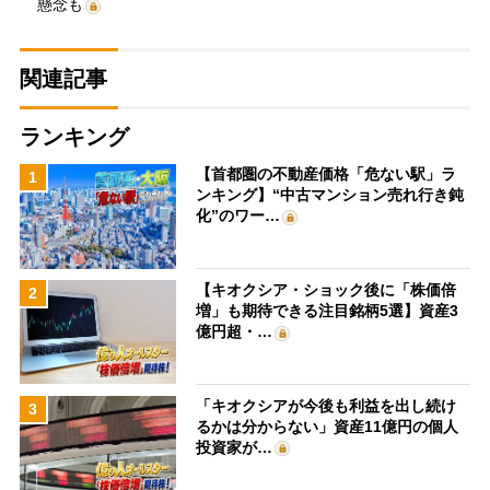
懸念も
関連記事
ランキング
【首都圏の不動産価格「危ない駅」ラ
1
ンキング】“中古マンション売れ行き鈍
化”のワー…
【キオクシア・ショック後に「株価倍
2
増」も期待できる注目銘柄5選】資産3
億円超・…
「キオクシアが今後も利益を出し続け
3
るかは分からない」資産11億円の個人
投資家が…