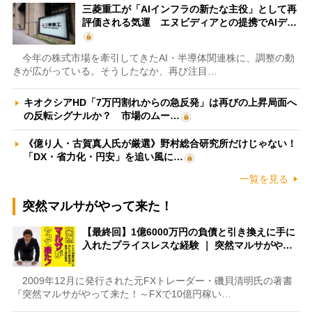
三菱重工が「AIインフラの新たな主役」として再
評価される気運 エヌビディアとの提携でAIデ…
今年の株式市場を牽引してきたAI・半導体関連株に、調整の動
きが広がっている。そうしたなか、再び注目…
キオクシアHD「7万円割れからの急反発」は再びの上昇局面へ
の反転シグナルか？ 市場のムー…
《億り人・古賀真人氏が厳選》野村総合研究所だけじゃない！
「DX・省力化・円安」を追い風に…
一覧を見る
突然マルサがやって来た！
【最終回】1億6000万円の負債と引き換えに手に
入れたプライスレスな経験 ｜ 突然マルサがや…
2009年12月に発行された元FXトレーダー・磯貝清明氏の著書
『突然マルサがやって来た！～FXで10億円稼い…