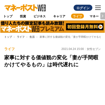
ログイン
トップ
投資
ビジネス
キャリア
ライフ
マネー
トップ
ライフ
生活
家事に対する価値観の変化「妻が手間暇かけてやるもの
ライフ
2021.04.24 15:00
女性セブン
家事に対する価値観の変化「妻が手間暇
かけてやるもの」は時代遅れに
Loaded
:
100.00%
/
Unmute