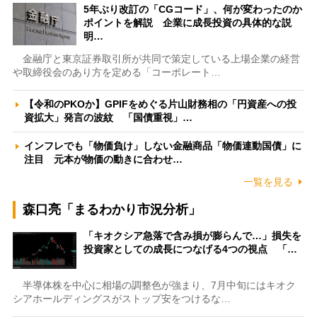
5年ぶり改訂の「CGコード」、何が変わったのか
ポイントを解説 企業に成長投資の具体的な説
明…
金融庁と東京証券取引所が共同で策定している上場企業の経営
や取締役会のあり方を定める「コーポレート…
【令和のPKOか】GPIFをめぐる片山財務相の「円資産への投
資拡大」発言の波紋 「国債重視」…
インフレでも「物価負け」しない金融商品「物価連動国債」に
注目 元本が物価の動きに合わせ…
一覧を見る
森口亮「まるわかり市況分析」
「キオクシア急落で含み損が膨らんで…」損失を
投資家としての成長につなげる4つの視点 「…
半導体株を中心に相場の調整色が強まり、7月中旬にはキオク
シアホールディングスがストップ安をつけるな…