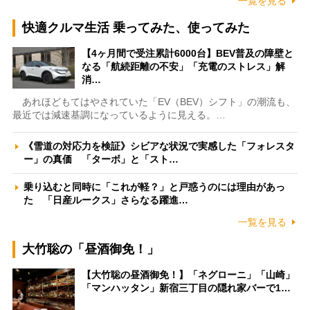
一覧を見る
快適クルマ生活 乗ってみた、使ってみた
【4ヶ月間で受注累計6000台】BEV普及の障壁と
なる「航続距離の不安」「充電のストレス」解
消…
あれほどもてはやされていた「EV（BEV）シフト」の潮流も、
最近では減速基調になっているように見える。…
《雪道の対応力を検証》シビアな状況で実感した「フォレスタ
ー」の真価 「ターボ」と「スト…
乗り込むと同時に「これが軽？」と戸惑うのには理由があっ
た 「日産ルークス」さらなる躍進…
一覧を見る
大竹聡の「昼酒御免！」
【大竹聡の昼酒御免！】「ネグローニ」「山崎」
「マンハッタン」新宿三丁目の隠れ家バーで1…