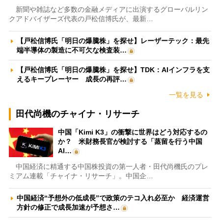
新聞や雑誌など多数の金融メディアに出演するグローバルリン
クアドバイザーズ代表の戸松信博氏が、最新…
【戸松信博氏「明日の爆騰株」を探せ】レーザーテック：最先
端半導体の製造に不可欠な検査装…
【戸松信博氏「明日の爆騰株」を探せ】TDK：AIインフラを支
えるキープレーヤー 成長の再評…
一覧を見る
田代尚機のチャイナ・リサーチ
中国「Kimi K3」の衝撃に世界はどう対応するの
か？ 米財務長官が検討する「蒸留を行う中国
AI…
中国経済に精通する中国株投資の第一人者・田代尚機氏のプレ
ミアム連載「チャイナ・リサーチ」。中国企…
中国経済“予想外の低成長”で政策のテコ入れ必至か 経済運営
方針の修正で成長加速が予想さ…