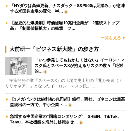
「NYダウは高値更新、ナスダック・S&P500は足踏み」が意味
する米国株市場の変化 半…
【歴史的な爆騰劇】時価総額10兆円企業が「2連続ストップ
高」「制限値幅拡大」の衝撃 フ…
一覧を見る
大前研一「ビジネス新大陸」の歩き方
「いつ暴発してもおかしくはない」イーロン・マ
スク氏とスペースXが抱えるリスクの数々「絶対
的…
宇宙開発企業「スペースX」の上場で史上初の「兆万長者（ト
リリオネア）」となったイーロン・マスク氏。…
【3メガバンクは純利益5兆円超】銀行、商社、ゼネコンは最高
益続出の一方で、中小企業・…
急増する中国企業の“国籍ロンダリング” SHEIN、TikTok、
Temu…本社機能を海外に移転させ…