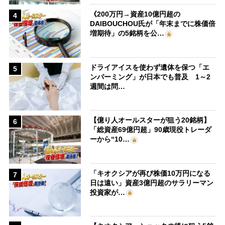
《200万円→資産10億円超の
4
DAIBOUCHOU氏が「年末までに株価倍
増期待」の5銘柄を公…
ドライアイスを使わず遺体を保つ「エ
5
ンバーミング」が日本でも普及 1～2
週間は問…
【億り人オールスターが狙う20銘柄】
6
「総資産69億円超」90歳現役トレーダ
ーから“10…
「キオクシアが再び株価10万円になる
7
日は遠い」資産3億円超のサラリーマン
投資家が…