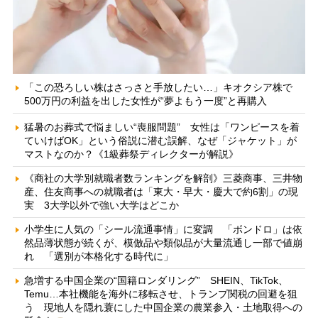
「この恐ろしい株はさっさと手放したい…」キオクシア株で
500万円の利益を出した女性が“夢よもう一度”と再購入
猛暑のお葬式で悩ましい“喪服問題” 女性は「ワンピースを着
ていけばOK」という俗説に潜む誤解、なぜ「ジャケット」が
マストなのか？《1級葬祭ディレクターが解説》
《商社の大学別就職者数ランキングを解剖》三菱商事、三井物
産、住友商事への就職者は「東大・早大・慶大で約6割」の現
実 3大学以外で強い大学はどこか
小学生に人気の「シール流通事情」に変調 「ボンドロ」は依
然品薄状態が続くが、模倣品や類似品が大量流通し一部で値崩
れ 「選別が本格化する時代に」
急増する中国企業の“国籍ロンダリング” SHEIN、TikTok、
Temu…本社機能を海外に移転させ、トランプ関税の回避を狙
う 現地人を隠れ蓑にした中国企業の農業参入・土地取得への