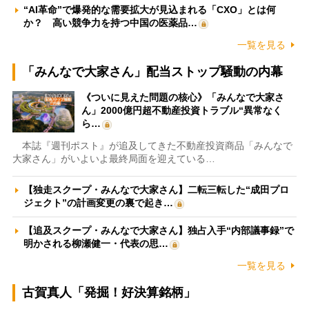
“AI革命”で爆発的な需要拡大が見込まれる「CXO」とは何
か？ 高い競争力を持つ中国の医薬品…
一覧を見る
「みんなで大家さん」配当ストップ騒動の内幕
《ついに見えた問題の核心》「みんなで大家さ
ん」2000億円超不動産投資トラブル“異常なく
ら…
本誌『週刊ポスト』が追及してきた不動産投資商品「みんなで
大家さん」がいよいよ最終局面を迎えている…
【独走スクープ・みんなで大家さん】二転三転した“成田プロ
ジェクト”の計画変更の裏で起き…
【追及スクープ・みんなで大家さん】独占入手“内部議事録”で
明かされる柳瀬健一・代表の思…
一覧を見る
古賀真人「発掘！好決算銘柄」