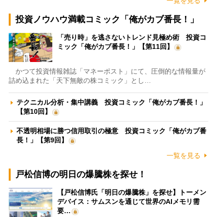
一覧を見る
投資ノウハウ満載コミック「俺がカブ番長！」
「売り時」を逃さないトレンド見極め術 投資コ
ミック「俺がカブ番長！」【第11回】
かつて投資情報雑誌「マネーポスト」にて、圧倒的な情報量が
詰め込まれた「天下無敵の株コミック」とし…
テクニカル分析・集中講義 投資コミック「俺がカブ番長！」
【第10回】
不透明相場に勝つ信用取引の極意 投資コミック「俺がカブ番
長！」【第9回】
一覧を見る
戸松信博の明日の爆騰株を探せ！
【戸松信博氏「明日の爆騰株」を探せ】トーメン
デバイス：サムスンを通じて世界のAIメモリ需
要…