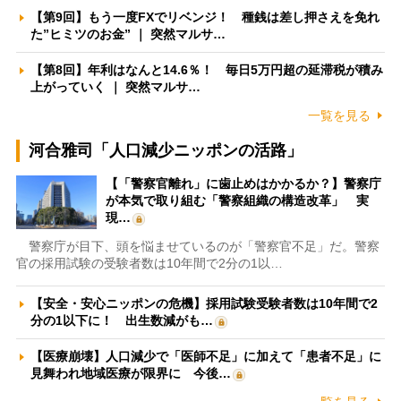
【第9回】もう一度FXでリベンジ！ 種銭は差し押さえを免れ
た”ヒミツのお金” ｜ 突然マルサ…
【第8回】年利はなんと14.6％！ 毎日5万円超の延滞税が積み
上がっていく ｜ 突然マルサ…
一覧を見る
河合雅司「人口減少ニッポンの活路」
【「警察官離れ」に歯止めはかかるか？】警察庁
が本気で取り組む「警察組織の構造改革」 実
現…
警察庁が目下、頭を悩ませているのが「警察官不足」だ。警察
官の採用試験の受験者数は10年間で2分の1以…
【安全・安心ニッポンの危機】採用試験受験者数は10年間で2
分の1以下に！ 出生数減がも…
【医療崩壊】人口減少で「医師不足」に加えて「患者不足」に
見舞われ地域医療が限界に 今後…