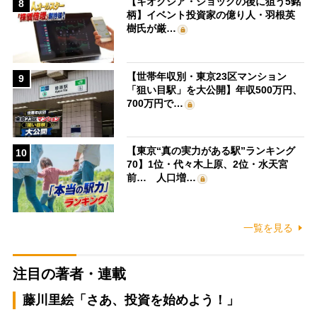
【キオクシア・ショックの後に狙う5銘
8
柄】イベント投資家の億り人・羽根英
樹氏が厳…
【世帯年収別・東京23区マンション
9
「狙い目駅」を大公開】年収500万円、
700万円で…
【東京“真の実力がある駅”ランキング
10
70】1位・代々木上原、2位・水天宮
前… 人口増…
一覧を見る
注目の著者・連載
藤川里絵「さあ、投資を始めよう！」