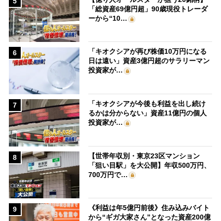
5
「総資産69億円超」90歳現役トレーダ
ーから“10…
「キオクシアが再び株価10万円になる
6
日は遠い」資産3億円超のサラリーマン
投資家が…
「キオクシアが今後も利益を出し続け
7
るかは分からない」資産11億円の個人
投資家が…
【世帯年収別・東京23区マンション
8
「狙い目駅」を大公開】年収500万円、
700万円で…
《利益は年5億円前後》住み込みバイト
9
から“ギガ大家さん”となった資産200億