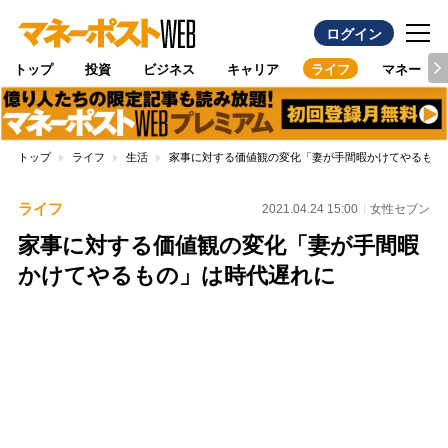
ログイン
トップ
投資
ビジネス
キャリア
ライフ
マネー
トップ
ライフ
生活
家事に対する価値観の変化「妻が手間暇かけてやるもの
ライフ
2021.04.24 15:00
女性セブン
家事に対する価値観の変化「妻が手間暇
かけてやるもの」は時代遅れに
Loaded
:
100.00%
/
Unmute