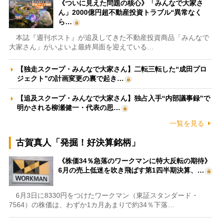
《ついに見えた問題の核心》「みんなで大家さ
ん」2000億円超不動産投資トラブル“異常なく
ら…
本誌『週刊ポスト』が追及してきた不動産投資商品「みんなで
大家さん」がいよいよ最終局面を迎えている…
【独走スクープ・みんなで大家さん】二転三転した“成田プロ
ジェクト”の計画変更の裏で起き…
【追及スクープ・みんなで大家さん】独占入手“内部議事録”で
明かされる柳瀬健一・代表の思…
一覧を見る
古賀真人「発掘！好決算銘柄」
《株価34％急落のワークマンに特大反転の期待》
6月の売上低迷を吹き飛ばす第1四半期決算、…
6月3日に8330円をつけたワークマン（東証スタンダード・
7564）の株価は、わずか1カ月あまりで約34％下落…