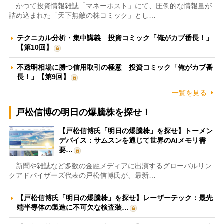
かつて投資情報雑誌「マネーポスト」にて、圧倒的な情報量が
詰め込まれた「天下無敵の株コミック」とし…
テクニカル分析・集中講義 投資コミック「俺がカブ番長！」
【第10回】
不透明相場に勝つ信用取引の極意 投資コミック「俺がカブ番
長！」【第9回】
一覧を見る
戸松信博の明日の爆騰株を探せ！
【戸松信博氏「明日の爆騰株」を探せ】トーメン
デバイス：サムスンを通じて世界のAIメモリ需
要…
新聞や雑誌など多数の金融メディアに出演するグローバルリン
クアドバイザーズ代表の戸松信博氏が、最新…
【戸松信博氏「明日の爆騰株」を探せ】レーザーテック：最先
端半導体の製造に不可欠な検査装…