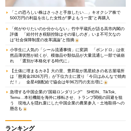
「この恐ろしい株はさっさと手放したい…」キオクシア株で
500万円の利益を出した女性が“夢よもう一度”と再購入
「何がやりたいのか分からない」竹中平蔵氏が語る高市内閣の
評価 「給付付き税額控除はその場しのぎ」いま不可欠なの
は“社会保障制度の改革議論”と指摘
小学生に人気の「シール流通事情」に変調 「ボンドロ」は依
然品薄状態が続くが、模倣品や類似品が大量流通し一部で値崩
れ 「選別が本格化する時代に」
【土俵に埋まるカネ】大の里、豊昇龍が黒星続きの名古屋場所
は「懸賞金2826万円」が下位力士に渡り「今日はみんなで焼肉
だ！」 金星4個配給で協会は年96万円の支出増に
急増する中国企業の“国籍ロンダリング” SHEIN、TikTok、
Temu…本社機能を海外に移転させ、トランプ関税の回避を狙
う 現地人を隠れ蓑にした中国企業の農業参入・土地取得への
懸念も
ランキング