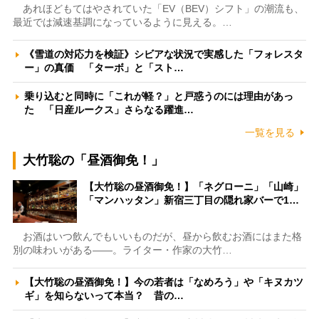
あれほどもてはやされていた「EV（BEV）シフト」の潮流も、
最近では減速基調になっているように見える。…
《雪道の対応力を検証》シビアな状況で実感した「フォレスタ
ー」の真価 「ターボ」と「スト…
乗り込むと同時に「これが軽？」と戸惑うのには理由があっ
た 「日産ルークス」さらなる躍進…
一覧を見る
大竹聡の「昼酒御免！」
【大竹聡の昼酒御免！】「ネグローニ」「山崎」
「マンハッタン」新宿三丁目の隠れ家バーで1…
お酒はいつ飲んでもいいものだが、昼から飲むお酒にはまた格
別の味わいがある――。ライター・作家の大竹…
【大竹聡の昼酒御免！】今の若者は「なめろう」や「キヌカツ
ギ」を知らないって本当？ 昔の…