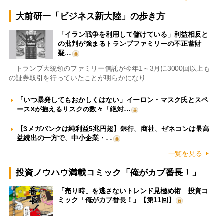
大前研一「ビジネス新大陸」の歩き方
「イラン戦争を利用して儲けている」利益相反と
の批判が強まるトランプファミリーの不正蓄財
疑…
トランプ大統領のファミリー信託が今年1～3月に3000回以上も
の証券取引を行っていたことが明らかになり…
「いつ暴発してもおかしくはない」イーロン・マスク氏とスペ
ースXが抱えるリスクの数々「絶対…
【3メガバンクは純利益5兆円超】銀行、商社、ゼネコンは最高
益続出の一方で、中小企業・…
一覧を見る
投資ノウハウ満載コミック「俺がカブ番長！」
「売り時」を逃さないトレンド見極め術 投資コ
ミック「俺がカブ番長！」【第11回】