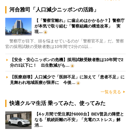
河合雅司「人口減少ニッポンの活路」
【「警察官離れ」に歯止めはかかるか？】警察庁
が本気で取り組む「警察組織の構造改革」 実
現…
警察庁が目下、頭を悩ませているのが「警察官不足」だ。警察
官の採用試験の受験者数は10年間で2分の1以…
【安全・安心ニッポンの危機】採用試験受験者数は10年間で2
分の1以下に！ 出生数減がも…
【医療崩壊】人口減少で「医師不足」に加えて「患者不足」に
見舞われ地域医療が限界に 今後…
一覧を見る
快適クルマ生活 乗ってみた、使ってみた
【4ヶ月間で受注累計6000台】BEV普及の障壁と
なる「航続距離の不安」「充電のストレス」解
消…