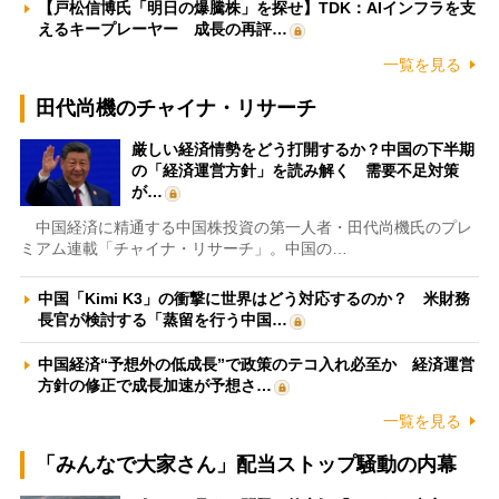
【戸松信博氏「明日の爆騰株」を探せ】TDK：AIインフラを支
えるキープレーヤー 成長の再評…
一覧を見る
田代尚機のチャイナ・リサーチ
厳しい経済情勢をどう打開するか？中国の下半期
の「経済運営方針」を読み解く 需要不足対策
が…
中国経済に精通する中国株投資の第一人者・田代尚機氏のプレ
ミアム連載「チャイナ・リサーチ」。中国の…
中国「Kimi K3」の衝撃に世界はどう対応するのか？ 米財務
長官が検討する「蒸留を行う中国…
中国経済“予想外の低成長”で政策のテコ入れ必至か 経済運営
方針の修正で成長加速が予想さ…
一覧を見る
「みんなで大家さん」配当ストップ騒動の内幕