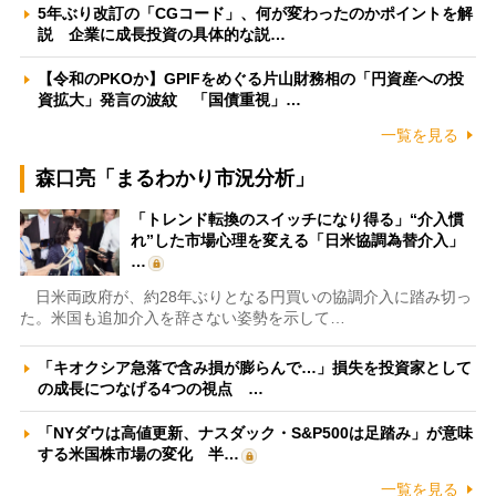
5年ぶり改訂の「CGコード」、何が変わったのかポイントを解
説 企業に成長投資の具体的な説…
【令和のPKOか】GPIFをめぐる片山財務相の「円資産への投
資拡大」発言の波紋 「国債重視」…
一覧を見る
森口亮「まるわかり市況分析」
「トレンド転換のスイッチになり得る」“介入慣
れ”した市場心理を変える「日米協調為替介入」
…
日米両政府が、約28年ぶりとなる円買いの協調介入に踏み切っ
た。米国も追加介入を辞さない姿勢を示して…
「キオクシア急落で含み損が膨らんで…」損失を投資家として
の成長につなげる4つの視点 …
「NYダウは高値更新、ナスダック・S&P500は足踏み」が意味
する米国株市場の変化 半…
一覧を見る