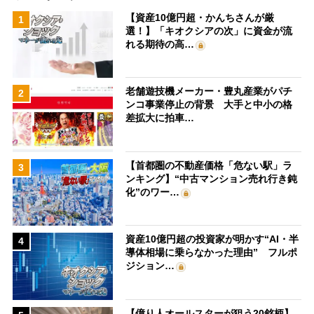
【資産10億円超・かんちさんが厳
1
選！】「キオクシアの次」に資金が流
れる期待の高…
老舗遊技機メーカー・豊丸産業がパチ
2
ンコ事業停止の背景 大手と中小の格
差拡大に拍車…
【首都圏の不動産価格「危ない駅」ラ
3
ンキング】“中古マンション売れ行き鈍
化”のワー…
資産10億円超の投資家が明かす“AI・半
4
導体相場に乗らなかった理由” フルポ
ジション…
【億り人オールスターが狙う20銘柄】