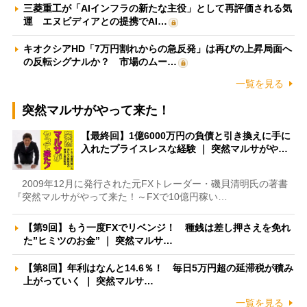
三菱重工が「AIインフラの新たな主役」として再評価される気
運 エヌビディアとの提携でAI…
キオクシアHD「7万円割れからの急反発」は再びの上昇局面へ
の反転シグナルか？ 市場のムー…
一覧を見る
突然マルサがやって来た！
【最終回】1億6000万円の負債と引き換えに手に
入れたプライスレスな経験 ｜ 突然マルサがや…
2009年12月に発行された元FXトレーダー・磯貝清明氏の著書
『突然マルサがやって来た！～FXで10億円稼い…
【第9回】もう一度FXでリベンジ！ 種銭は差し押さえを免れ
た”ヒミツのお金” ｜ 突然マルサ…
【第8回】年利はなんと14.6％！ 毎日5万円超の延滞税が積み
上がっていく ｜ 突然マルサ…
一覧を見る