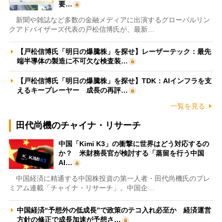
要…
新聞や雑誌など多数の金融メディアに出演するグローバルリン
クアドバイザーズ代表の戸松信博氏が、最新…
【戸松信博氏「明日の爆騰株」を探せ】レーザーテック：最先
端半導体の製造に不可欠な検査装…
【戸松信博氏「明日の爆騰株」を探せ】TDK：AIインフラを支
えるキープレーヤー 成長の再評…
一覧を見る
田代尚機のチャイナ・リサーチ
中国「Kimi K3」の衝撃に世界はどう対応するの
か？ 米財務長官が検討する「蒸留を行う中国
AI…
中国経済に精通する中国株投資の第一人者・田代尚機氏のプレ
ミアム連載「チャイナ・リサーチ」。中国企…
中国経済“予想外の低成長”で政策のテコ入れ必至か 経済運営
方針の修正で成長加速が予想さ…