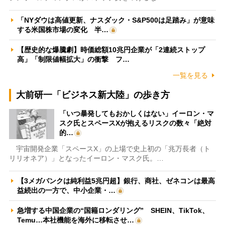
「NYダウは高値更新、ナスダック・S&P500は足踏み」が意味
する米国株市場の変化 半…
【歴史的な爆騰劇】時価総額10兆円企業が「2連続ストップ
高」「制限値幅拡大」の衝撃 フ…
一覧を見る
大前研一「ビジネス新大陸」の歩き方
「いつ暴発してもおかしくはない」イーロン・マ
スク氏とスペースXが抱えるリスクの数々「絶対
的…
宇宙開発企業「スペースX」の上場で史上初の「兆万長者（ト
リリオネア）」となったイーロン・マスク氏。…
【3メガバンクは純利益5兆円超】銀行、商社、ゼネコンは最高
益続出の一方で、中小企業・…
急増する中国企業の“国籍ロンダリング” SHEIN、TikTok、
Temu…本社機能を海外に移転させ…