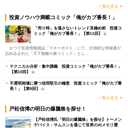
一覧を見る
投資ノウハウ満載コミック「俺がカブ番長！」
「売り時」を逃さないトレンド見極め術 投資コ
ミック「俺がカブ番長！」【第11回】
かつて投資情報雑誌「マネーポスト」にて、圧倒的な情報量が
詰め込まれた「天下無敵の株コミック」とし…
テクニカル分析・集中講義 投資コミック「俺がカブ番長！」
【第10回】
不透明相場に勝つ信用取引の極意 投資コミック「俺がカブ番
長！」【第9回】
一覧を見る
戸松信博の明日の爆騰株を探せ！
【戸松信博氏「明日の爆騰株」を探せ】トーメン
デバイス：サムスンを通じて世界のAIメモリ需