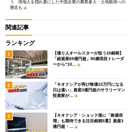
う 現地人を隠れ蓑にした中国企業の農業参入・土地取得への
懸念も
関連記事
ランキング
【億り人オールスターが狙う20銘柄】
1
「総資産69億円超」90歳現役トレーダ
ーから“10…
「キオクシアが再び株価10万円になる
2
日は遠い」資産3億円超のサラリーマン
投資家が…
【キオクシア・ショック後に「株価倍
3
増」も期待できる注目銘柄5選】資産3
億円超・…