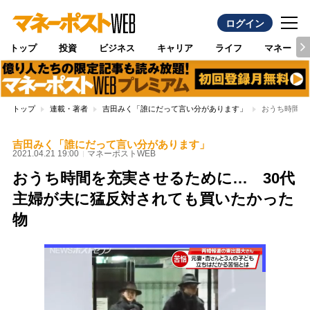
ログイン
トップ
投資
ビジネス
キャリア
ライフ
マネー
トップ
連載・著者
吉田みく「誰にだって言い分があります」
おうち時間を
吉田みく「誰にだって言い分があります」
2021.04.21 19:00
マネーポストWEB
おうち時間を充実させるために… 30代
主婦が夫に猛反対されても買いたかった
物