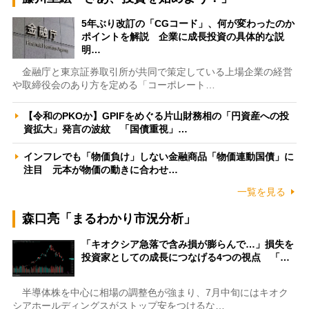
5年ぶり改訂の「CGコード」、何が変わったのか
ポイントを解説 企業に成長投資の具体的な説
明…
金融庁と東京証券取引所が共同で策定している上場企業の経営
や取締役会のあり方を定める「コーポレート…
【令和のPKOか】GPIFをめぐる片山財務相の「円資産への投
資拡大」発言の波紋 「国債重視」…
インフレでも「物価負け」しない金融商品「物価連動国債」に
注目 元本が物価の動きに合わせ…
一覧を見る
森口亮「まるわかり市況分析」
「キオクシア急落で含み損が膨らんで…」損失を
投資家としての成長につなげる4つの視点 「…
半導体株を中心に相場の調整色が強まり、7月中旬にはキオク
シアホールディングスがストップ安をつけるな…