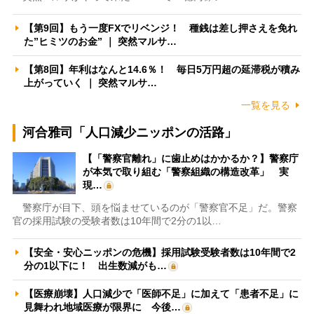
【第9回】もう一度FXでリベンジ！ 種銭は差し押さえを免れ
た”ヒミツのお金” ｜ 突然マルサ…
【第8回】年利はなんと14.6％！ 毎日5万円超の延滞税が積み
上がっていく ｜ 突然マルサ…
一覧を見る
河合雅司「人口減少ニッポンの活路」
【「警察官離れ」に歯止めはかかるか？】警察庁
が本気で取り組む「警察組織の構造改革」 実
現…
警察庁が目下、頭を悩ませているのが「警察官不足」だ。警察
官の採用試験の受験者数は10年間で2分の1以…
【安全・安心ニッポンの危機】採用試験受験者数は10年間で2
分の1以下に！ 出生数減がも…
【医療崩壊】人口減少で「医師不足」に加えて「患者不足」に
見舞われ地域医療が限界に 今後…