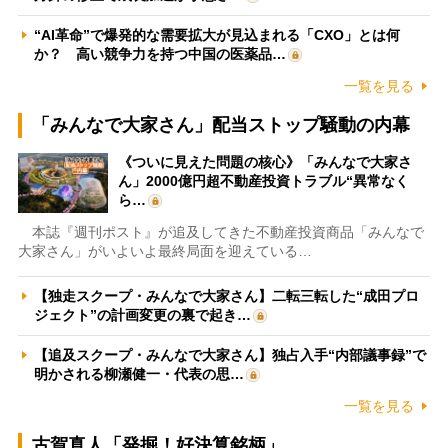
“AI革命”で爆発的な需要拡大が見込まれる「CXO」とは何
か？ 高い競争力を持つ中国の医薬品…
一覧を見る
「みんなで大家さん」配当ストップ騒動の内幕
《ついに見えた問題の核心》「みんなで大家さ
ん」2000億円超不動産投資トラブル“異常なく
ら…
本誌『週刊ポスト』が追及してきた不動産投資商品「みんなで
大家さん」がいよいよ最終局面を迎えている…
【独走スクープ・みんなで大家さん】二転三転した“成田プロ
ジェクト”の計画変更の裏で起き…
【追及スクープ・みんなで大家さん】独占入手“内部議事録”で
明かされる柳瀬健一・代表の思…
一覧を見る
古賀真人「発掘！好決算銘柄」