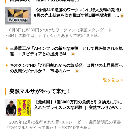
《株価34％急落のワークマンに特大反転の期待》
6月の売上低迷を吹き飛ばす第1四半期決算、…
6月3日に8330円をつけたワークマン（東証スタンダード・
7564）の株価は、わずか1カ月あまりで約34％下落…
三菱重工が「AIインフラの新たな主役」として再評価される気
運 エヌビディアとの提携でAI…
キオクシアHD「7万円割れからの急反発」は再びの上昇局面へ
の反転シグナルか？ 市場のムー…
一覧を見る
突然マルサがやって来た！
【最終回】1億6000万円の負債と引き換えに手に
入れたプライスレスな経験 ｜ 突然マルサがや…
2009年12月に発行された元FXトレーダー・磯貝清明氏の著書
『突然マルサがやって来た！～FXで10億円稼い…