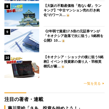
【大阪の不動産価格「危ない駅」ラン
8
キング】“中古マンション売れ行き鈍
化”のワース…
《2年弱で資産17.5倍の元証券マンが
9
「キオクシア急落で次に狙う」5銘柄を
公開》10…
【キオクシア・ショックの後に狙う5銘
10
柄】イベント投資家の億り人・羽根英
樹氏が厳…
一覧を見る
注目の著者・連載
藤川里絵「さあ、投資を始めよう！」