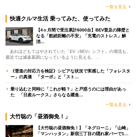
一覧を見る
快適クルマ生活 乗ってみた、使ってみた
【4ヶ月間で受注累計6000台】BEV普及の障壁と
なる「航続距離の不安」「充電のストレス」解
消…
あれほどもてはやされていた「EV（BEV）シフト」の潮流も、
最近では減速基調になっているように見える。…
《雪道の対応力を検証》シビアな状況で実感した「フォレスタ
ー」の真価 「ターボ」と「スト…
乗り込むと同時に「これが軽？」と戸惑うのには理由があっ
た 「日産ルークス」さらなる躍進…
一覧を見る
大竹聡の「昼酒御免！」
【大竹聡の昼酒御免！】「ネグローニ」「山崎」
「マンハッタン」新宿三丁目の隠れ家バーで1…