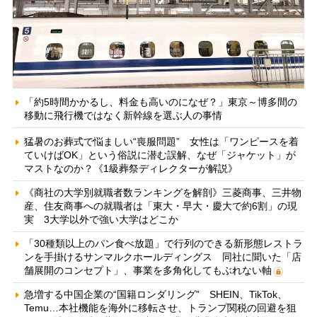
「約5時間かかるし、料金も高いのになぜ？」東京～博多間の
移動に飛行機ではなく新幹線を選ぶ人の事情
猛暑のお葬式で悩ましい“喪服問題” 女性は「ワンピースを着
ていけばOK」という俗説に潜む誤解、なぜ「ジャケット」が
マストなのか？《1級葬祭ディレクターが解説》
《商社の大学別就職者数ランキングを解剖》三菱商事、三井物
産、住友商事への就職者は「東大・早大・慶大で約6割」の現
実 3大学以外で強い大学はどこか
「30種類以上のパン食べ放題」で行列のできる新形態レストラ
ンを手掛けるサンマルクホールディングス 同社に聞いた「店
舗展開のコンセプト」、事業を多角化してもぶれない軸
急増する中国企業の“国籍ロンダリング” SHEIN、TikTok、
Temu…本社機能を海外に移転させ、トランプ関税の回避を狙