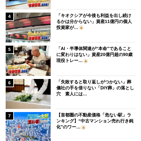
「キオクシアが今後も利益を出し続け
4
るかは分からない」資産11億円の個人
投資家が…
「AI・半導体関連が“本命”であること
5
に変わりはない」資産20億円超の90歳
現役トレー…
「失敗すると取り返しがつかない」葬
6
儀社の手を借りない「DIY葬」の落とし
穴 素人には…
【首都圏の不動産価格「危ない駅」ラ
7
ンキング】“中古マンション売れ行き鈍
化”のワー…