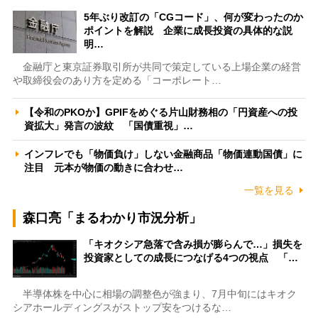
5年ぶり改訂の「CGコード」、何が変わったのか
ポイントを解説 企業に成長投資の具体的な説
明…
金融庁と東京証券取引所が共同で策定している上場企業の経営
や取締役会のあり方を定める「コーポレート…
【令和のPKOか】GPIFをめぐる片山財務相の「円資産への投
資拡大」発言の波紋 「国債重視」…
インフレでも「物価負け」しない金融商品「物価連動国債」に
注目 元本が物価の動きに合わせ…
一覧を見る
森口亮「まるわかり市況分析」
「キオクシア急落で含み損が膨らんで…」損失を
投資家としての成長につなげる4つの視点 「…
半導体株を中心に相場の調整色が強まり、7月中旬にはキオク
シアホールディングスがストップ安をつけるな…