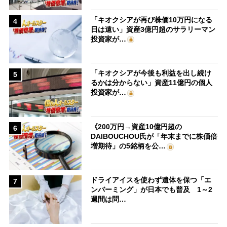
「キオクシアが再び株価10万円になる
4
日は遠い」資産3億円超のサラリーマン
投資家が…
「キオクシアが今後も利益を出し続け
5
るかは分からない」資産11億円の個人
投資家が…
《200万円→資産10億円超の
6
DAIBOUCHOU氏が「年末までに株価倍
増期待」の5銘柄を公…
ドライアイスを使わず遺体を保つ「エ
7
ンバーミング」が日本でも普及 1～2
週間は問…