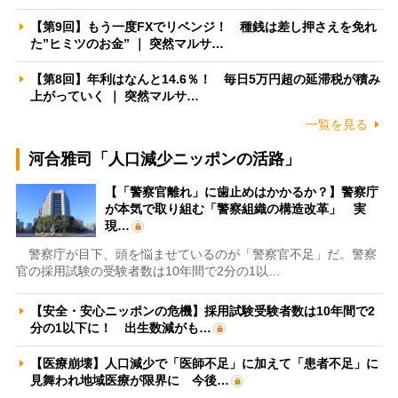
【第9回】もう一度FXでリベンジ！ 種銭は差し押さえを免れ
た”ヒミツのお金” ｜ 突然マルサ…
【第8回】年利はなんと14.6％！ 毎日5万円超の延滞税が積み
上がっていく ｜ 突然マルサ…
一覧を見る
河合雅司「人口減少ニッポンの活路」
【「警察官離れ」に歯止めはかかるか？】警察庁
が本気で取り組む「警察組織の構造改革」 実
現…
警察庁が目下、頭を悩ませているのが「警察官不足」だ。警察
官の採用試験の受験者数は10年間で2分の1以…
【安全・安心ニッポンの危機】採用試験受験者数は10年間で2
分の1以下に！ 出生数減がも…
【医療崩壊】人口減少で「医師不足」に加えて「患者不足」に
見舞われ地域医療が限界に 今後…