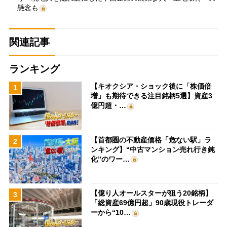
懸念も
関連記事
ランキング
【キオクシア・ショック後に「株価倍
1
増」も期待できる注目銘柄5選】資産3
億円超・…
【首都圏の不動産価格「危ない駅」ラ
2
ンキング】“中古マンション売れ行き鈍
化”のワー…
【億り人オールスターが狙う20銘柄】
3
「総資産69億円超」90歳現役トレーダ
ーから“10…