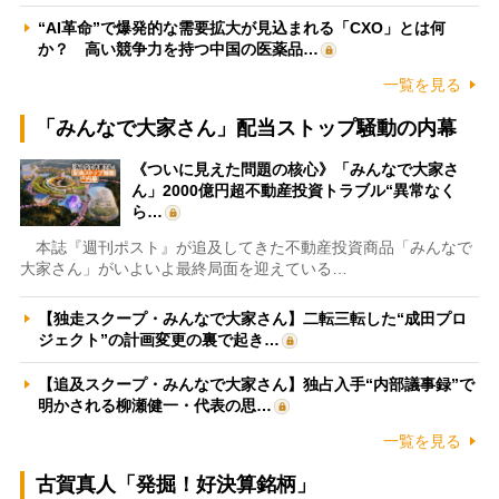
“AI革命”で爆発的な需要拡大が見込まれる「CXO」とは何
か？ 高い競争力を持つ中国の医薬品…
一覧を見る
「みんなで大家さん」配当ストップ騒動の内幕
《ついに見えた問題の核心》「みんなで大家さ
ん」2000億円超不動産投資トラブル“異常なく
ら…
本誌『週刊ポスト』が追及してきた不動産投資商品「みんなで
大家さん」がいよいよ最終局面を迎えている…
【独走スクープ・みんなで大家さん】二転三転した“成田プロ
ジェクト”の計画変更の裏で起き…
【追及スクープ・みんなで大家さん】独占入手“内部議事録”で
明かされる柳瀬健一・代表の思…
一覧を見る
古賀真人「発掘！好決算銘柄」