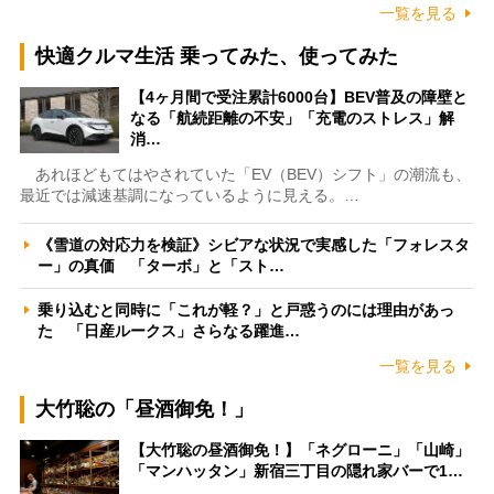
一覧を見る
快適クルマ生活 乗ってみた、使ってみた
【4ヶ月間で受注累計6000台】BEV普及の障壁と
なる「航続距離の不安」「充電のストレス」解
消…
あれほどもてはやされていた「EV（BEV）シフト」の潮流も、
最近では減速基調になっているように見える。…
《雪道の対応力を検証》シビアな状況で実感した「フォレスタ
ー」の真価 「ターボ」と「スト…
乗り込むと同時に「これが軽？」と戸惑うのには理由があっ
た 「日産ルークス」さらなる躍進…
一覧を見る
大竹聡の「昼酒御免！」
【大竹聡の昼酒御免！】「ネグローニ」「山崎」
「マンハッタン」新宿三丁目の隠れ家バーで1…