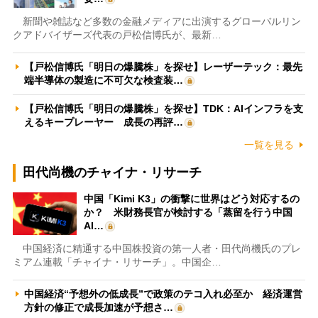
新聞や雑誌など多数の金融メディアに出演するグローバルリン
クアドバイザーズ代表の戸松信博氏が、最新…
【戸松信博氏「明日の爆騰株」を探せ】レーザーテック：最先
端半導体の製造に不可欠な検査装…
【戸松信博氏「明日の爆騰株」を探せ】TDK：AIインフラを支
えるキープレーヤー 成長の再評…
一覧を見る
田代尚機のチャイナ・リサーチ
中国「Kimi K3」の衝撃に世界はどう対応するの
か？ 米財務長官が検討する「蒸留を行う中国
AI…
中国経済に精通する中国株投資の第一人者・田代尚機氏のプレ
ミアム連載「チャイナ・リサーチ」。中国企…
中国経済“予想外の低成長”で政策のテコ入れ必至か 経済運営
方針の修正で成長加速が予想さ…