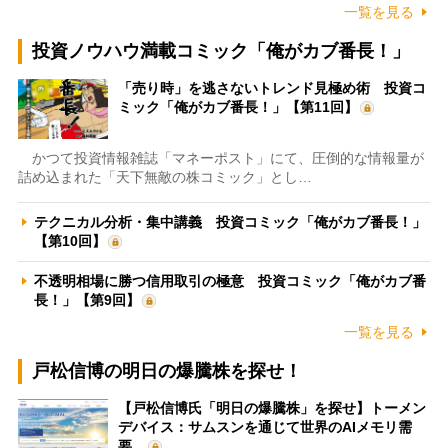
一覧を見る
投資ノウハウ満載コミック「俺がカブ番長！」
「売り時」を逃さないトレンド見極め術 投資コ
ミック「俺がカブ番長！」【第11回】
かつて投資情報雑誌「マネーポスト」にて、圧倒的な情報量が
詰め込まれた「天下無敵の株コミック」とし…
テクニカル分析・集中講義 投資コミック「俺がカブ番長！」
【第10回】
不透明相場に勝つ信用取引の極意 投資コミック「俺がカブ番
長！」【第9回】
一覧を見る
戸松信博の明日の爆騰株を探せ！
【戸松信博氏「明日の爆騰株」を探せ】トーメン
デバイス：サムスンを通じて世界のAIメモリ需
要…