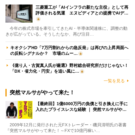
三菱重工が「AIインフラの新たな主役」として再
評価される気運 エヌビディアとの提携でAIデ…
今年の株式市場を牽引してきたAI・半導体関連株に、調整の動
きが広がっている。そうしたなか、再び注目…
キオクシアHD「7万円割れからの急反発」は再びの上昇局面へ
の反転シグナルか？ 市場のムー…
《億り人・古賀真人氏が厳選》野村総合研究所だけじゃない！
「DX・省力化・円安」を追い風に…
一覧を見る
突然マルサがやって来た！
【最終回】1億6000万円の負債と引き換えに手に
入れたプライスレスな経験 ｜ 突然マルサがや…
2009年12月に発行された元FXトレーダー・磯貝清明氏の著書
『突然マルサがやって来た！～FXで10億円稼い…