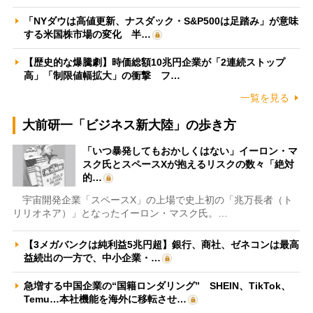
「NYダウは高値更新、ナスダック・S&P500は足踏み」が意味
する米国株市場の変化 半…
【歴史的な爆騰劇】時価総額10兆円企業が「2連続ストップ
高」「制限値幅拡大」の衝撃 フ…
一覧を見る
大前研一「ビジネス新大陸」の歩き方
「いつ暴発してもおかしくはない」イーロン・マ
スク氏とスペースXが抱えるリスクの数々「絶対
的…
宇宙開発企業「スペースX」の上場で史上初の「兆万長者（ト
リリオネア）」となったイーロン・マスク氏。…
【3メガバンクは純利益5兆円超】銀行、商社、ゼネコンは最高
益続出の一方で、中小企業・…
急増する中国企業の“国籍ロンダリング” SHEIN、TikTok、
Temu…本社機能を海外に移転させ…