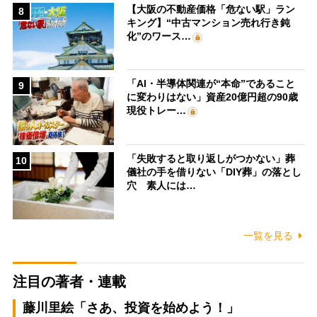
【大阪の不動産価格「危ない駅」ラン
8
キング】“中古マンション売れ行き鈍
化”のワース…
「AI・半導体関連が“本命”であること
9
に変わりはない」資産20億円超の90歳
現役トレー…
「失敗すると取り返しがつかない」葬
10
儀社の手を借りない「DIY葬」の落とし
穴 素人には…
一覧を見る
注目の著者・連載
藤川里絵「さあ、投資を始めよう！」