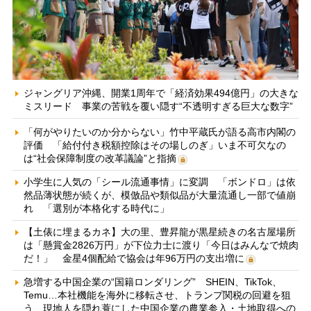
ジャングリア沖縄、開業1周年で「経済効果494億円」の大きな
ミスリード 事業の苦戦を覆い隠す“不透明すぎる巨大な数字”
「何がやりたいのか分からない」竹中平蔵氏が語る高市内閣の
評価 「給付付き税額控除はその場しのぎ」いま不可欠なの
は“社会保障制度の改革議論”と指摘
小学生に人気の「シール流通事情」に変調 「ボンドロ」は依
然品薄状態が続くが、模倣品や類似品が大量流通し一部で値崩
れ 「選別が本格化する時代に」
【土俵に埋まるカネ】大の里、豊昇龍が黒星続きの名古屋場所
は「懸賞金2826万円」が下位力士に渡り「今日はみんなで焼肉
だ！」 金星4個配給で協会は年96万円の支出増に
急増する中国企業の“国籍ロンダリング” SHEIN、TikTok、
Temu…本社機能を海外に移転させ、トランプ関税の回避を狙
う 現地人を隠れ蓑にした中国企業の農業参入・土地取得への