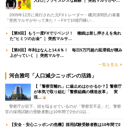
入れたプライスレスな経験 ｜ 突然マルサがや…
2009年12月に発行された元FXトレーダー・磯貝清明氏の著書
『突然マルサがやって来た！～FXで10億円稼い…
【第9回】もう一度FXでリベンジ！ 種銭は差し押さえを免れ
た”ヒミツのお金” ｜ 突然マルサ…
【第8回】年利はなんと14.6％！ 毎日5万円超の延滞税が積み
上がっていく ｜ 突然マルサ…
一覧を見る
河合雅司「人口減少ニッポンの活路」
【「警察官離れ」に歯止めはかかるか？】警察庁
が本気で取り組む「警察組織の構造改革」 実
現…
警察庁が目下、頭を悩ませているのが「警察官不足」だ。警察
官の採用試験の受験者数は10年間で2分の1以…
【安全・安心ニッポンの危機】採用試験受験者数は10年間で2