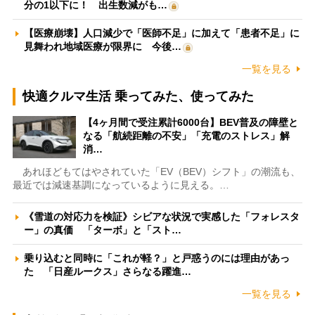
分の1以下に！ 出生数減がも…
【医療崩壊】人口減少で「医師不足」に加えて「患者不足」に
見舞われ地域医療が限界に 今後…
一覧を見る
快適クルマ生活 乗ってみた、使ってみた
【4ヶ月間で受注累計6000台】BEV普及の障壁と
なる「航続距離の不安」「充電のストレス」解
消…
あれほどもてはやされていた「EV（BEV）シフト」の潮流も、
最近では減速基調になっているように見える。…
《雪道の対応力を検証》シビアな状況で実感した「フォレスタ
ー」の真価 「ターボ」と「スト…
乗り込むと同時に「これが軽？」と戸惑うのには理由があっ
た 「日産ルークス」さらなる躍進…
一覧を見る