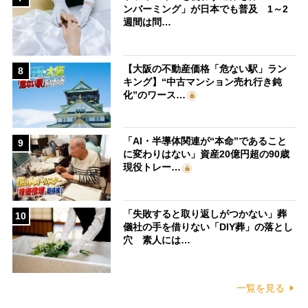
ンバーミング」が日本でも普及 1～2
週間は問…
【大阪の不動産価格「危ない駅」ラン
8
キング】“中古マンション売れ行き鈍
化”のワース…
「AI・半導体関連が“本命”であること
9
に変わりはない」資産20億円超の90歳
現役トレー…
「失敗すると取り返しがつかない」葬
10
儀社の手を借りない「DIY葬」の落とし
穴 素人には…
一覧を見る