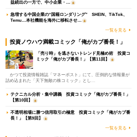
益続出の一方で、中小企業・…
急増する中国企業の“国籍ロンダリング” SHEIN、TikTok、
Temu…本社機能を海外に移転させ…
一覧を見る
投資ノウハウ満載コミック「俺がカブ番長！」
「売り時」を逃さないトレンド見極め術 投資コ
ミック「俺がカブ番長！」【第11回】
かつて投資情報雑誌「マネーポスト」にて、圧倒的な情報量が
詰め込まれた「天下無敵の株コミック」とし…
テクニカル分析・集中講義 投資コミック「俺がカブ番長！」
【第10回】
不透明相場に勝つ信用取引の極意 投資コミック「俺がカブ番
長！」【第9回】
一覧を見る