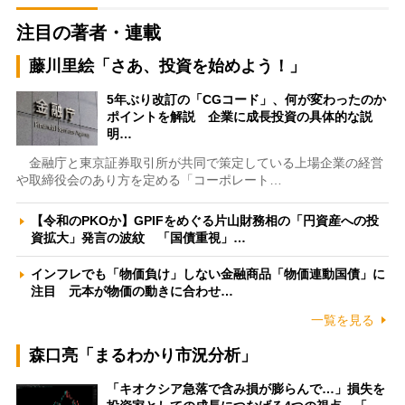
注目の著者・連載
藤川里絵「さあ、投資を始めよう！」
5年ぶり改訂の「CGコード」、何が変わったのか
ポイントを解説 企業に成長投資の具体的な説
明…
金融庁と東京証券取引所が共同で策定している上場企業の経営
や取締役会のあり方を定める「コーポレート…
【令和のPKOか】GPIFをめぐる片山財務相の「円資産への投
資拡大」発言の波紋 「国債重視」…
インフレでも「物価負け」しない金融商品「物価連動国債」に
注目 元本が物価の動きに合わせ…
一覧を見る
森口亮「まるわかり市況分析」
「キオクシア急落で含み損が膨らんで…」損失を