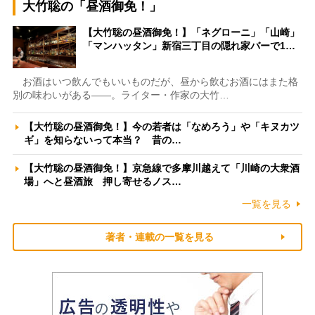
大竹聡の「昼酒御免！」
【大竹聡の昼酒御免！】「ネグローニ」「山崎」
「マンハッタン」新宿三丁目の隠れ家バーで1…
お酒はいつ飲んでもいいものだが、昼から飲むお酒にはまた格
別の味わいがある――。ライター・作家の大竹…
【大竹聡の昼酒御免！】今の若者は「なめろう」や「キヌカツ
ギ」を知らないって本当？ 昔の…
【大竹聡の昼酒御免！】京急線で多摩川越えて「川崎の大衆酒
場」へと昼酒旅 押し寄せるノス…
一覧を見る
著者・連載の一覧を見る