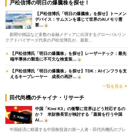
戸松信博の明日の爆騰株を探せ！
【戸松信博氏「明日の爆騰株」を探せ】トーメン
デバイス：サムスンを通じて世界のAIメモリ需
要…
新聞や雑誌など多数の金融メディアに出演するグローバルリン
クアドバイザーズ代表の戸松信博氏が、最新…
【戸松信博氏「明日の爆騰株」を探せ】レーザーテック：最先
端半導体の製造に不可欠な検査装…
【戸松信博氏「明日の爆騰株」を探せ】TDK：AIインフラを支
えるキープレーヤー 成長の再評…
一覧を見る
田代尚機のチャイナ・リサーチ
中国「Kimi K3」の衝撃に世界はどう対応するの
か？ 米財務長官が検討する「蒸留を行う中国
AI…
中国経済に精通する中国株投資の第一人者・田代尚機氏のプレ