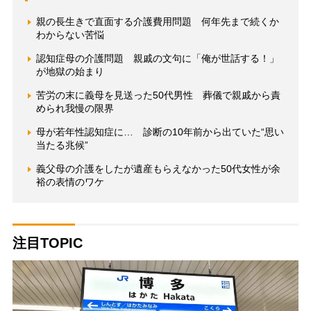
親の長生きで直面する介護費用問題 何年先まで続くか
わからない苦悩
認知症母の介護問題 親戚の文句に「俺が世話する！」
が地獄の始まり
苦労の末に義母を見送った50代男性 葬儀で親戚から責
められ我慢の限界
母が若年性認知症に… 診断の10年前から出ていた“思い
当たる兆候”
義父母の介護をしたが遺産もらえなかった50代女性が余
裕の表情のワケ
注目TOPIC