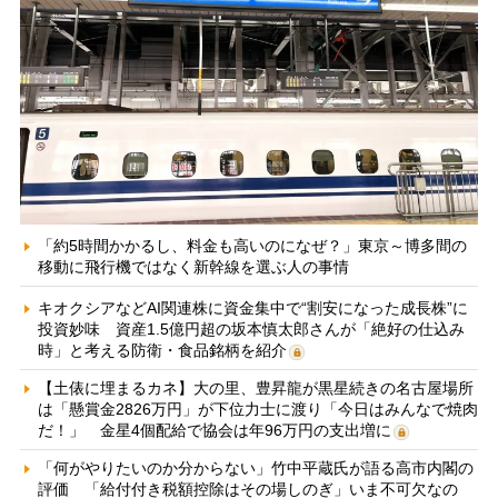
「約5時間かかるし、料金も高いのになぜ？」東京～博多間の
移動に飛行機ではなく新幹線を選ぶ人の事情
キオクシアなどAI関連株に資金集中で“割安になった成長株”に
投資妙味 資産1.5億円超の坂本慎太郎さんが「絶好の仕込み
時」と考える防衛・食品銘柄を紹介
【土俵に埋まるカネ】大の里、豊昇龍が黒星続きの名古屋場所
は「懸賞金2826万円」が下位力士に渡り「今日はみんなで焼肉
だ！」 金星4個配給で協会は年96万円の支出増に
「何がやりたいのか分からない」竹中平蔵氏が語る高市内閣の
評価 「給付付き税額控除はその場しのぎ」いま不可欠なの