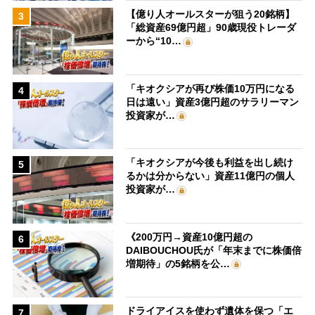
【億り人オールスターが狙う20銘柄】
3
「総資産69億円超」90歳現役トレーダ
ーから“10…
「キオクシアが再び株価10万円になる
4
日は遠い」資産3億円超のサラリーマン
投資家が…
「キオクシアが今後も利益を出し続け
5
るかは分からない」資産11億円の個人
投資家が…
《200万円→資産10億円超の
6
DAIBOUCHOU氏が「年末までに株価倍
増期待」の5銘柄を公…
ドライアイスを使わず遺体を保つ「エ
7