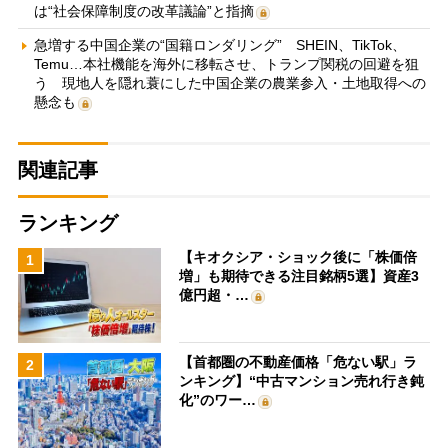
は“社会保障制度の改革議論”と指摘
急増する中国企業の“国籍ロンダリング” SHEIN、TikTok、
Temu…本社機能を海外に移転させ、トランプ関税の回避を狙
う 現地人を隠れ蓑にした中国企業の農業参入・土地取得への
懸念も
関連記事
ランキング
【キオクシア・ショック後に「株価倍
1
増」も期待できる注目銘柄5選】資産3
億円超・…
【首都圏の不動産価格「危ない駅」ラ
2
ンキング】“中古マンション売れ行き鈍
化”のワー…