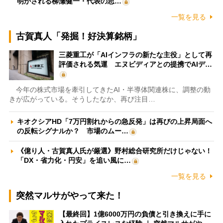
明かされる柳瀬健一・代表の思…
一覧を見る
古賀真人「発掘！好決算銘柄」
三菱重工が「AIインフラの新たな主役」として再
評価される気運 エヌビディアとの提携でAIデ…
今年の株式市場を牽引してきたAI・半導体関連株に、調整の動
きが広がっている。そうしたなか、再び注目…
キオクシアHD「7万円割れからの急反発」は再びの上昇局面へ
の反転シグナルか？ 市場のムー…
《億り人・古賀真人氏が厳選》野村総合研究所だけじゃない！
「DX・省力化・円安」を追い風に…
一覧を見る
突然マルサがやって来た！
【最終回】1億6000万円の負債と引き換えに手に