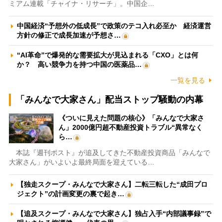
ミアム連載「チャイナ・リサーチ」。中国企…
中国経済“予想外の低成長”で政策のテコ入れ必至か 経済運営
方針の修正で成長加速が予想さ…
“AI革命”で爆発的な需要拡大が見込まれる「CXO」とは何
か？ 高い競争力を持つ中国の医薬品…
一覧を見る
「みんなで大家さん」配当ストップ騒動の内幕
《ついに見えた問題の核心》「みんなで大家さ
ん」2000億円超不動産投資トラブル“異常なく
ら…
本誌『週刊ポスト』が追及してきた不動産投資商品「みんなで
大家さん」がいよいよ最終局面を迎えている…
【独走スクープ・みんなで大家さん】二転三転した“成田プロ
ジェクト”の計画変更の裏で起き…
【追及スクープ・みんなで大家さん】独占入手“内部議事録”で