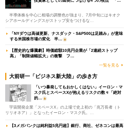
投資家としての成長につなげる4つの視点 「…
半導体株を中心に相場の調整色が強まり、7月中旬にはキオク
シアホールディングスがストップ安をつけるな…
「NYダウは高値更新、ナスダック・S&P500は足踏み」が意味
する米国株市場の変化 半…
【歴史的な爆騰劇】時価総額10兆円企業が「2連続ストップ
高」「制限値幅拡大」の衝撃 フ…
一覧を見る
大前研一「ビジネス新大陸」の歩き方
「いつ暴発してもおかしくはない」イーロン・マ
スク氏とスペースXが抱えるリスクの数々「絶対
的…
宇宙開発企業「スペースX」の上場で史上初の「兆万長者（ト
リリオネア）」となったイーロン・マスク氏。…
【3メガバンクは純利益5兆円超】銀行、商社、ゼネコンは最高