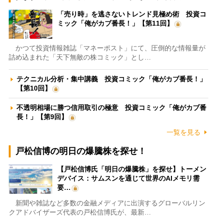
「売り時」を逃さないトレンド見極め術 投資コ
ミック「俺がカブ番長！」【第11回】
かつて投資情報雑誌「マネーポスト」にて、圧倒的な情報量が
詰め込まれた「天下無敵の株コミック」とし…
テクニカル分析・集中講義 投資コミック「俺がカブ番長！」
【第10回】
不透明相場に勝つ信用取引の極意 投資コミック「俺がカブ番
長！」【第9回】
一覧を見る
戸松信博の明日の爆騰株を探せ！
【戸松信博氏「明日の爆騰株」を探せ】トーメン
デバイス：サムスンを通じて世界のAIメモリ需
要…
新聞や雑誌など多数の金融メディアに出演するグローバルリン
クアドバイザーズ代表の戸松信博氏が、最新…