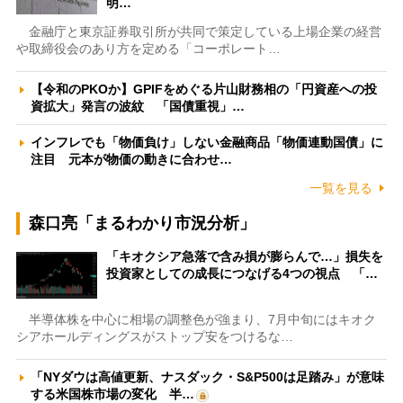
明…
金融庁と東京証券取引所が共同で策定している上場企業の経営
や取締役会のあり方を定める「コーポレート…
【令和のPKOか】GPIFをめぐる片山財務相の「円資産への投
資拡大」発言の波紋 「国債重視」…
インフレでも「物価負け」しない金融商品「物価連動国債」に
注目 元本が物価の動きに合わせ…
一覧を見る
森口亮「まるわかり市況分析」
「キオクシア急落で含み損が膨らんで…」損失を
投資家としての成長につなげる4つの視点 「…
半導体株を中心に相場の調整色が強まり、7月中旬にはキオク
シアホールディングスがストップ安をつけるな…
「NYダウは高値更新、ナスダック・S&P500は足踏み」が意味
する米国株市場の変化 半…