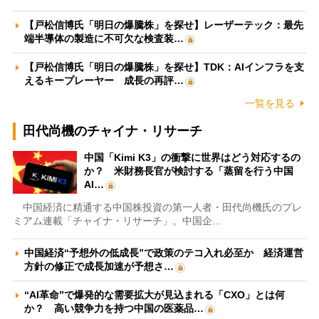
【戸松信博氏「明日の爆騰株」を探せ】レーザーテック：最先
端半導体の製造に不可欠な検査装…
【戸松信博氏「明日の爆騰株」を探せ】TDK：AIインフラを支
えるキープレーヤー 成長の再評…
一覧を見る
田代尚機のチャイナ・リサーチ
中国「Kimi K3」の衝撃に世界はどう対応するの
か？ 米財務長官が検討する「蒸留を行う中国
AI…
中国経済に精通する中国株投資の第一人者・田代尚機氏のプレ
ミアム連載「チャイナ・リサーチ」。中国企…
中国経済“予想外の低成長”で政策のテコ入れ必至か 経済運営
方針の修正で成長加速が予想さ…
“AI革命”で爆発的な需要拡大が見込まれる「CXO」とは何
か？ 高い競争力を持つ中国の医薬品…