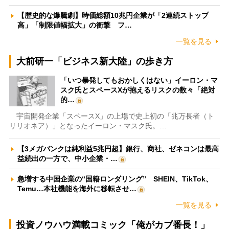
【歴史的な爆騰劇】時価総額10兆円企業が「2連続ストップ
高」「制限値幅拡大」の衝撃 フ…
一覧を見る
大前研一「ビジネス新大陸」の歩き方
「いつ暴発してもおかしくはない」イーロン・マ
スク氏とスペースXが抱えるリスクの数々「絶対
的…
宇宙開発企業「スペースX」の上場で史上初の「兆万長者（ト
リリオネア）」となったイーロン・マスク氏。…
【3メガバンクは純利益5兆円超】銀行、商社、ゼネコンは最高
益続出の一方で、中小企業・…
急増する中国企業の“国籍ロンダリング” SHEIN、TikTok、
Temu…本社機能を海外に移転させ…
一覧を見る
投資ノウハウ満載コミック「俺がカブ番長！」