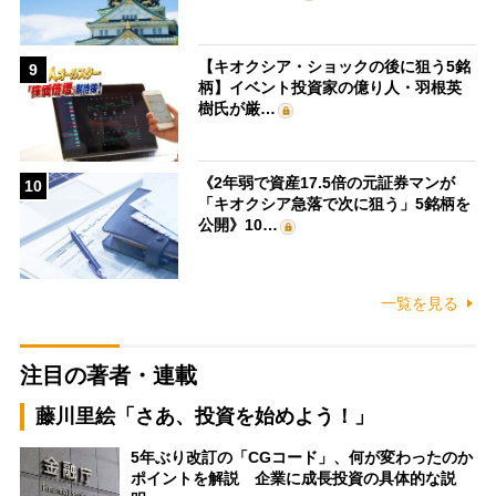
【キオクシア・ショックの後に狙う5銘
9
柄】イベント投資家の億り人・羽根英
樹氏が厳…
《2年弱で資産17.5倍の元証券マンが
10
「キオクシア急落で次に狙う」5銘柄を
公開》10…
一覧を見る
注目の著者・連載
藤川里絵「さあ、投資を始めよう！」
5年ぶり改訂の「CGコード」、何が変わったのか
ポイントを解説 企業に成長投資の具体的な説