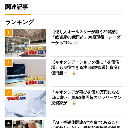
関連記事
ランキング
【億り人オールスターが狙う20銘柄】
1
「総資産69億円超」90歳現役トレーダ
ーから“10…
【キオクシア・ショック後に「株価倍
2
増」も期待できる注目銘柄5選】資産3
億円超・…
「キオクシアが再び株価10万円になる
3
日は遠い」資産3億円超のサラリーマン
投資家が…
「AI・半導体関連が“本命”であること
4
に変わりはない」資産20億円超の90歳