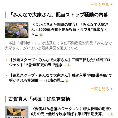
一覧を見る
「みんなで大家さん」配当ストップ騒動の内幕
《ついに見えた問題の核心》「みんなで大家さ
ん」2000億円超不動産投資トラブル“異常なく
ら…
本誌『週刊ポスト』が追及してきた不動産投資商品「みんなで
大家さん」がいよいよ最終局面を迎えている…
【独走スクープ・みんなで大家さん】二転三転した“成田プロ
ジェクト”の計画変更の裏で起き…
【追及スクープ・みんなで大家さん】独占入手“内部議事録”で
明かされる柳瀬健一・代表の思…
一覧を見る
古賀真人「発掘！好決算銘柄」
《株価34％急落のワークマンに特大反転の期待》
6月の売上低迷を吹き飛ばす第1四半期決算、…