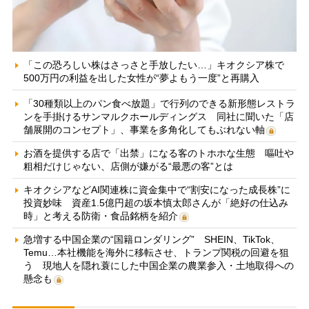
「この恐ろしい株はさっさと手放したい…」キオクシア株で
500万円の利益を出した女性が“夢よもう一度”と再購入
「30種類以上のパン食べ放題」で行列のできる新形態レストラ
ンを手掛けるサンマルクホールディングス 同社に聞いた「店
舗展開のコンセプト」、事業を多角化してもぶれない軸
お酒を提供する店で「出禁」になる客のトホホな生態 嘔吐や
粗相だけじゃない、店側が嫌がる“最悪の客”とは
キオクシアなどAI関連株に資金集中で“割安になった成長株”に
投資妙味 資産1.5億円超の坂本慎太郎さんが「絶好の仕込み
時」と考える防衛・食品銘柄を紹介
急増する中国企業の“国籍ロンダリング” SHEIN、TikTok、
Temu…本社機能を海外に移転させ、トランプ関税の回避を狙
う 現地人を隠れ蓑にした中国企業の農業参入・土地取得への
懸念も