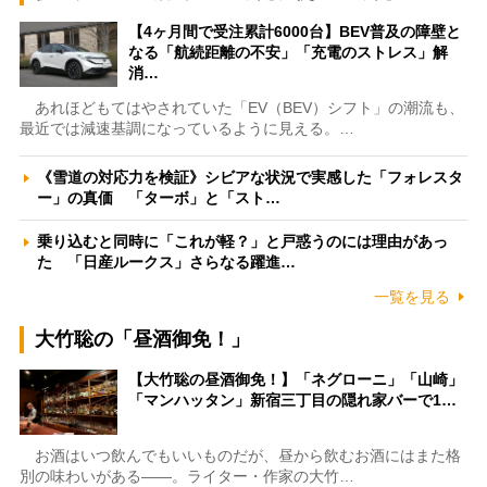
【4ヶ月間で受注累計6000台】BEV普及の障壁と
なる「航続距離の不安」「充電のストレス」解
消…
あれほどもてはやされていた「EV（BEV）シフト」の潮流も、
最近では減速基調になっているように見える。…
《雪道の対応力を検証》シビアな状況で実感した「フォレスタ
ー」の真価 「ターボ」と「スト…
乗り込むと同時に「これが軽？」と戸惑うのには理由があっ
た 「日産ルークス」さらなる躍進…
一覧を見る
大竹聡の「昼酒御免！」
【大竹聡の昼酒御免！】「ネグローニ」「山崎」
「マンハッタン」新宿三丁目の隠れ家バーで1…
お酒はいつ飲んでもいいものだが、昼から飲むお酒にはまた格
別の味わいがある――。ライター・作家の大竹…