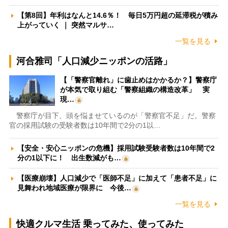
【第8回】年利はなんと14.6％！ 毎日5万円超の延滞税が積み
上がっていく ｜ 突然マルサ…
一覧を見る
河合雅司「人口減少ニッポンの活路」
【「警察官離れ」に歯止めはかかるか？】警察庁
が本気で取り組む「警察組織の構造改革」 実
現…
警察庁が目下、頭を悩ませているのが「警察官不足」だ。警察
官の採用試験の受験者数は10年間で2分の1以…
【安全・安心ニッポンの危機】採用試験受験者数は10年間で2
分の1以下に！ 出生数減がも…
【医療崩壊】人口減少で「医師不足」に加えて「患者不足」に
見舞われ地域医療が限界に 今後…
一覧を見る
快適クルマ生活 乗ってみた、使ってみた