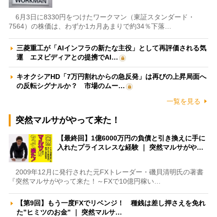
6月3日に8330円をつけたワークマン（東証スタンダード・
7564）の株価は、わずか1カ月あまりで約34％下落…
三菱重工が「AIインフラの新たな主役」として再評価される気
運 エヌビディアとの提携でAI…
キオクシアHD「7万円割れからの急反発」は再びの上昇局面へ
の反転シグナルか？ 市場のムー…
一覧を見る
突然マルサがやって来た！
【最終回】1億6000万円の負債と引き換えに手に
入れたプライスレスな経験 ｜ 突然マルサがや…
2009年12月に発行された元FXトレーダー・磯貝清明氏の著書
『突然マルサがやって来た！～FXで10億円稼い…
【第9回】もう一度FXでリベンジ！ 種銭は差し押さえを免れ
た”ヒミツのお金” ｜ 突然マルサ…