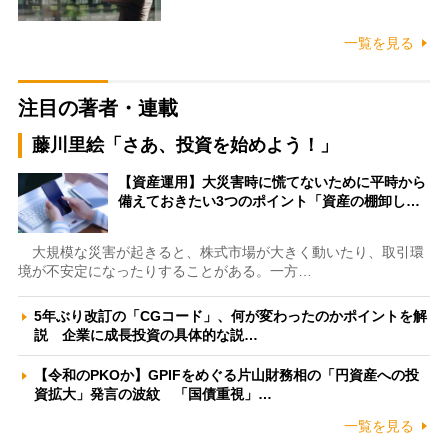
一覧を見る
注目の著者・連載
藤川里絵「さあ、投資を始めよう！」
【資産運用】大災害時に慌てないために平時から
備えておきたい3つのポイント「資産の棚卸し…
大規模な災害が起きると、株式市場が大きく動いたり、取引環
境が不安定になったりすることがある。一方…
5年ぶり改訂の「CGコード」、何が変わったのかポイントを解
説 企業に成長投資の具体的な説…
【令和のPKOか】GPIFをめぐる片山財務相の「円資産への投
資拡大」発言の波紋 「国債重視」…
一覧を見る