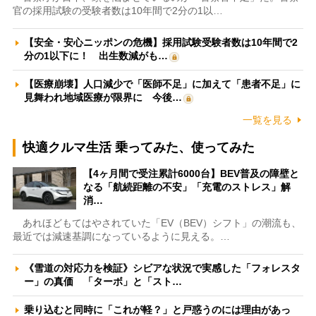
官の採用試験の受験者数は10年間で2分の1以…
【安全・安心ニッポンの危機】採用試験受験者数は10年間で2
分の1以下に！ 出生数減がも…
【医療崩壊】人口減少で「医師不足」に加えて「患者不足」に
見舞われ地域医療が限界に 今後…
一覧を見る
快適クルマ生活 乗ってみた、使ってみた
【4ヶ月間で受注累計6000台】BEV普及の障壁と
なる「航続距離の不安」「充電のストレス」解
消…
あれほどもてはやされていた「EV（BEV）シフト」の潮流も、
最近では減速基調になっているように見える。…
《雪道の対応力を検証》シビアな状況で実感した「フォレスタ
ー」の真価 「ターボ」と「スト…
乗り込むと同時に「これが軽？」と戸惑うのには理由があっ