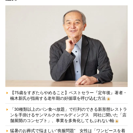
【75歳をすぎたらやめること】ベストセラー『定年後』著者・
楠木新氏が指南する老年期の好循環を呼び込む方法
「30種類以上のパン食べ放題」で行列のできる新形態レストラ
ンを手掛けるサンマルクホールディングス 同社に聞いた「店
舗展開のコンセプト」、事業を多角化してもぶれない軸
猛暑のお葬式で悩ましい“喪服問題” 女性は「ワンピースを着