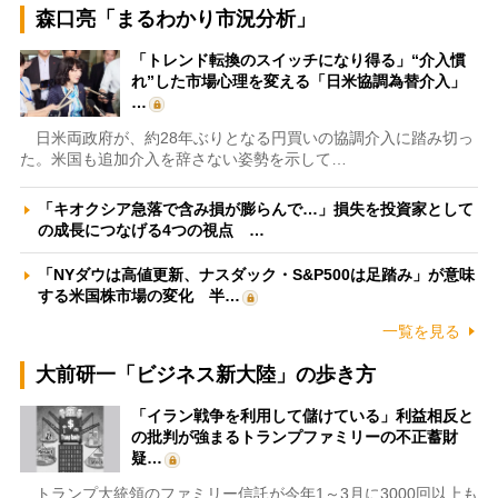
森口亮「まるわかり市況分析」
「トレンド転換のスイッチになり得る」“介入慣
れ”した市場心理を変える「日米協調為替介入」
…
日米両政府が、約28年ぶりとなる円買いの協調介入に踏み切っ
た。米国も追加介入を辞さない姿勢を示して…
「キオクシア急落で含み損が膨らんで…」損失を投資家として
の成長につなげる4つの視点 …
「NYダウは高値更新、ナスダック・S&P500は足踏み」が意味
する米国株市場の変化 半…
一覧を見る
大前研一「ビジネス新大陸」の歩き方
「イラン戦争を利用して儲けている」利益相反と
の批判が強まるトランプファミリーの不正蓄財
疑…
トランプ大統領のファミリー信託が今年1～3月に3000回以上も