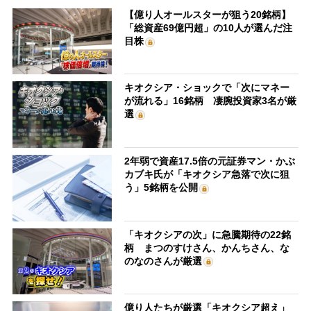
【億り人オールスターが狙う20銘柄】
「総資産69億円超」の10人が選んだ注
目株
キオクシア・ショックで「次にマネー
が流れる」16銘柄 凄腕投資家3名が厳
選
2年弱で資産17.5倍の元証券マン・かぶ
カブキ氏が「キオクシア急落で次に狙
う」5銘柄を公開
「キオクシアの次」に急騰期待の22銘
柄 まつのすけさん、かんちさん、な
のなのさんが厳選
億り人たちが厳選「キオクシア超え」