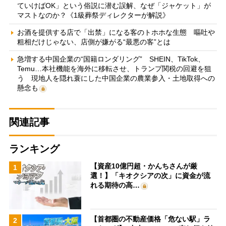
ていけばOK」という俗説に潜む誤解、なぜ「ジャケット」が
マストなのか？《1級葬祭ディレクターが解説》
お酒を提供する店で「出禁」になる客のトホホな生態 嘔吐や
粗相だけじゃない、店側が嫌がる“最悪の客”とは
急増する中国企業の“国籍ロンダリング” SHEIN、TikTok、
Temu…本社機能を海外に移転させ、トランプ関税の回避を狙
う 現地人を隠れ蓑にした中国企業の農業参入・土地取得への
懸念も
関連記事
ランキング
【資産10億円超・かんちさんが厳
1
選！】「キオクシアの次」に資金が流
れる期待の高…
【首都圏の不動産価格「危ない駅」ラ
2