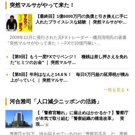
突然マルサがやって来た！
【最終回】1億6000万円の負債と引き換えに手に
入れたプライスレスな経験 ｜ 突然マルサがや…
2009年12月に発行された元FXトレーダー・磯貝清明氏の著書
『突然マルサがやって来た！～FXで10億円稼い…
【第9回】もう一度FXでリベンジ！ 種銭は差し押さえを免れ
た”ヒミツのお金” ｜ 突然マルサ…
【第8回】年利はなんと14.6％！ 毎日5万円超の延滞税が積み
上がっていく ｜ 突然マルサ…
一覧を見る
河合雅司「人口減少ニッポンの活路」
【「警察官離れ」に歯止めはかかるか？】警察庁
が本気で取り組む「警察組織の構造改革」 実
現…
警察庁が目下、頭を悩ませているのが「警察官不足」だ。警察