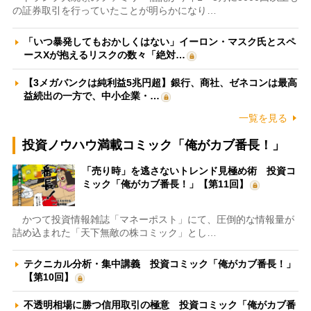
の証券取引を行っていたことが明らかになり…
「いつ暴発してもおかしくはない」イーロン・マスク氏とスペ
ースXが抱えるリスクの数々「絶対…
【3メガバンクは純利益5兆円超】銀行、商社、ゼネコンは最高
益続出の一方で、中小企業・…
一覧を見る
投資ノウハウ満載コミック「俺がカブ番長！」
「売り時」を逃さないトレンド見極め術 投資コ
ミック「俺がカブ番長！」【第11回】
かつて投資情報雑誌「マネーポスト」にて、圧倒的な情報量が
詰め込まれた「天下無敵の株コミック」とし…
テクニカル分析・集中講義 投資コミック「俺がカブ番長！」
【第10回】
不透明相場に勝つ信用取引の極意 投資コミック「俺がカブ番