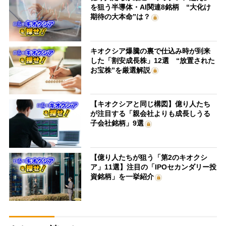
を狙う半導体・AI関連8銘柄 “大化け
期待の大本命”は？
キオクシア爆騰の裏で仕込み時が到来
した「割安成長株」12選 “放置された
お宝株”を厳選解説
【キオクシアと同じ構図】億り人たち
が注目する「親会社よりも成長しうる
子会社銘柄」9選
【億り人たちが狙う「第2のキオクシ
ア」11選】注目の「IPOセカンダリー投
資銘柄」を一挙紹介