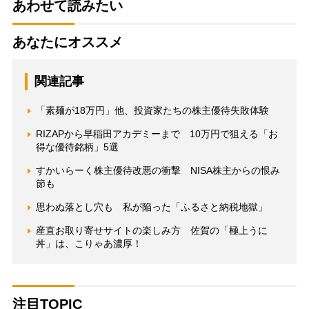
あわせて読みたい
あなたにオススメ
関連記事
「素麺が18万円」他、投資家たちの株主優待失敗体験
RIZAPから早稲田アカデミーまで 10万円で狙える「お
得な優待銘柄」5選
すかいらーく株主優待改悪の衝撃 NISA株主からの恨み
節も
思わぬ落とし穴も 私が陥った「ふるさと納税地獄」
産直お取り寄せサイトの楽しみ方 佐賀の「極上うに
丼」は、こりゃあ濃厚！
注目TOPIC