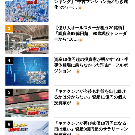
ンキング】“中古マンション売れ行き鈍
化”のワー…
【億り人オールスターが狙う20銘柄】
3
「総資産69億円超」90歳現役トレーダ
ーから“10…
資産10億円超の投資家が明かす“AI・半
4
導体相場に乗らなかった理由” フルポ
ジション…
「キオクシアが今後も利益を出し続け
5
るかは分からない」資産11億円の個人
投資家が…
「キオクシアが再び株価10万円になる
6
日は遠い」資産3億円超のサラリーマン
投資家が…