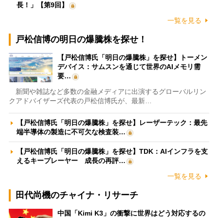
長！」【第9回】
一覧を見る
戸松信博の明日の爆騰株を探せ！
【戸松信博氏「明日の爆騰株」を探せ】トーメン
デバイス：サムスンを通じて世界のAIメモリ需
要…
新聞や雑誌など多数の金融メディアに出演するグローバルリン
クアドバイザーズ代表の戸松信博氏が、最新…
【戸松信博氏「明日の爆騰株」を探せ】レーザーテック：最先
端半導体の製造に不可欠な検査装…
【戸松信博氏「明日の爆騰株」を探せ】TDK：AIインフラを支
えるキープレーヤー 成長の再評…
一覧を見る
田代尚機のチャイナ・リサーチ
中国「Kimi K3」の衝撃に世界はどう対応するの