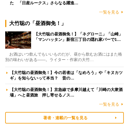
た 「日産ルークス」さらなる躍進…
一覧を見る
大竹聡の「昼酒御免！」
【大竹聡の昼酒御免！】「ネグローニ」「山崎」
「マンハッタン」新宿三丁目の隠れ家バーで1…
お酒はいつ飲んでもいいものだが、昼から飲むお酒にはまた格
別の味わいがある――。ライター・作家の大竹…
【大竹聡の昼酒御免！】今の若者は「なめろう」や「キヌカツ
ギ」を知らないって本当？ 昔の…
【大竹聡の昼酒御免！】京急線で多摩川越えて「川崎の大衆酒
場」へと昼酒旅 押し寄せるノス…
一覧を見る
著者・連載の一覧を見る