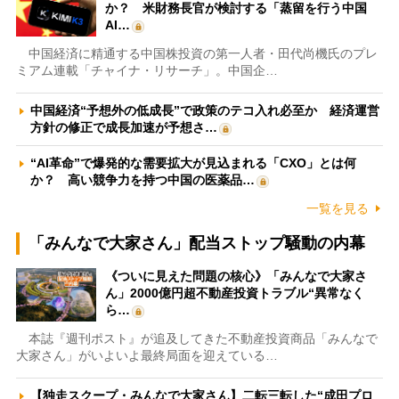
か？ 米財務長官が検討する「蒸留を行う中国
AI…
中国経済に精通する中国株投資の第一人者・田代尚機氏のプレ
ミアム連載「チャイナ・リサーチ」。中国企…
中国経済“予想外の低成長”で政策のテコ入れ必至か 経済運営
方針の修正で成長加速が予想さ…
“AI革命”で爆発的な需要拡大が見込まれる「CXO」とは何
か？ 高い競争力を持つ中国の医薬品…
一覧を見る
「みんなで大家さん」配当ストップ騒動の内幕
《ついに見えた問題の核心》「みんなで大家さ
ん」2000億円超不動産投資トラブル“異常なく
ら…
本誌『週刊ポスト』が追及してきた不動産投資商品「みんなで
大家さん」がいよいよ最終局面を迎えている…
【独走スクープ・みんなで大家さん】二転三転した“成田プロ