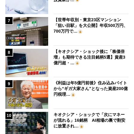
【世帯年収別・東京23区マンション
7
「狙い目駅」を大公開】年収500万円、
700万円で…
【キオクシア・ショック後に「株価倍
8
増」も期待できる注目銘柄5選】資産3
億円超・…
《利益は年5億円前後》住み込みバイト
9
から“ギガ大家さん”となった資産200億
円税理…
キオクシア・ショックで「次にマネー
10
が流れる」16銘柄 AI相場の裏で割安
に放置され…