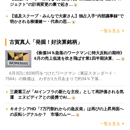
ジェクト”の計画変更の裏で起き…
【追及スクープ・みんなで大家さん】独占入手“内部議事録”で
明かされる柳瀬健一・代表の思…
一覧を見る
古賀真人「発掘！好決算銘柄」
《株価34％急落のワークマンに特大反転の期待》
6月の売上低迷を吹き飛ばす第1四半期決算、…
6月3日に8330円をつけたワークマン（東証スタンダード・
7564）の株価は、わずか1カ月あまりで約34％下落…
三菱重工が「AIインフラの新たな主役」として再評価される気
運 エヌビディアとの提携でAI…
キオクシアHD「7万円割れからの急反発」は再びの上昇局面へ
の反転シグナルか？ 市場のムー…
一覧を見る