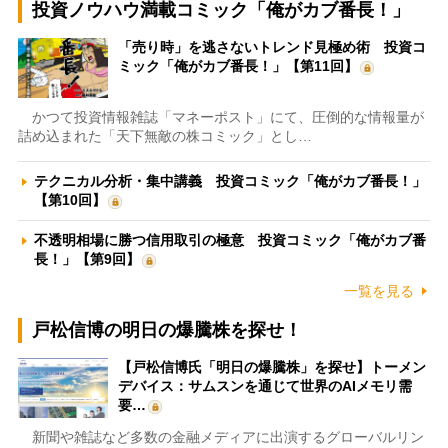
投資ノウハウ満載コミック「俺がカブ番長！」
「売り時」を逃さないトレンド見極め術 投資コ
ミック「俺がカブ番長！」【第11回】
かつて投資情報雑誌「マネーポスト」にて、圧倒的な情報量が
詰め込まれた「天下無敵の株コミック」とし…
テクニカル分析・集中講義 投資コミック「俺がカブ番長！」
【第10回】
不透明相場に勝つ信用取引の極意 投資コミック「俺がカブ番
長！」【第9回】
一覧を見る
戸松信博の明日の爆騰株を探せ！
【戸松信博氏「明日の爆騰株」を探せ】トーメン
デバイス：サムスンを通じて世界のAIメモリ需
要…
新聞や雑誌など多数の金融メディアに出演するグローバルリン