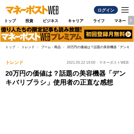
ログイン
トップ
投資
ビジネス
キャリア
ライフ
マネー
トップ
トレンド
ブーム・商品
20万円の価値は？話題の美容機器「デンキ
トレンド
2021.05.22 19:00
マネーポストWEB
20万円の価値は？話題の美容機器「デン
キバリブラシ」使用者の正直な感想
Loaded
:
96.70%
/
Unmute