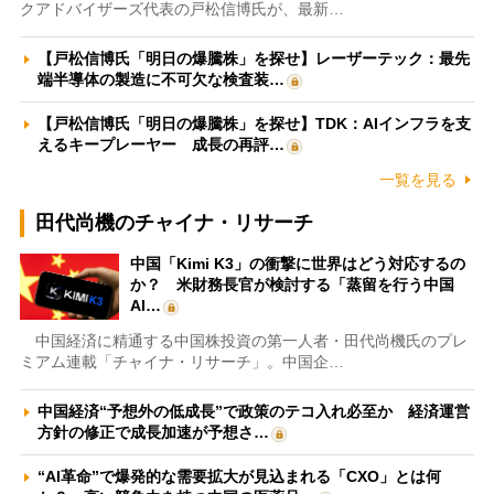
クアドバイザーズ代表の戸松信博氏が、最新…
【戸松信博氏「明日の爆騰株」を探せ】レーザーテック：最先
端半導体の製造に不可欠な検査装…
【戸松信博氏「明日の爆騰株」を探せ】TDK：AIインフラを支
えるキープレーヤー 成長の再評…
一覧を見る
田代尚機のチャイナ・リサーチ
中国「Kimi K3」の衝撃に世界はどう対応するの
か？ 米財務長官が検討する「蒸留を行う中国
AI…
中国経済に精通する中国株投資の第一人者・田代尚機氏のプレ
ミアム連載「チャイナ・リサーチ」。中国企…
中国経済“予想外の低成長”で政策のテコ入れ必至か 経済運営
方針の修正で成長加速が予想さ…
“AI革命”で爆発的な需要拡大が見込まれる「CXO」とは何