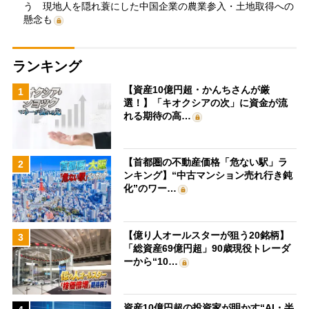
う 現地人を隠れ蓑にした中国企業の農業参入・土地取得への
懸念も
ランキング
【資産10億円超・かんちさんが厳
1
選！】「キオクシアの次」に資金が流
れる期待の高…
【首都圏の不動産価格「危ない駅」ラ
2
ンキング】“中古マンション売れ行き鈍
化”のワー…
【億り人オールスターが狙う20銘柄】
3
「総資産69億円超」90歳現役トレーダ
ーから“10…
資産10億円超の投資家が明かす“AI・半