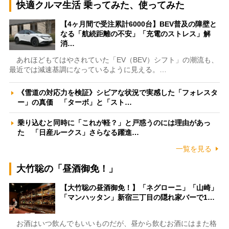
快適クルマ生活 乗ってみた、使ってみた
【4ヶ月間で受注累計6000台】BEV普及の障壁と
なる「航続距離の不安」「充電のストレス」解
消…
あれほどもてはやされていた「EV（BEV）シフト」の潮流も、
最近では減速基調になっているように見える。…
《雪道の対応力を検証》シビアな状況で実感した「フォレスタ
ー」の真価 「ターボ」と「スト…
乗り込むと同時に「これが軽？」と戸惑うのには理由があっ
た 「日産ルークス」さらなる躍進…
一覧を見る
大竹聡の「昼酒御免！」
【大竹聡の昼酒御免！】「ネグローニ」「山崎」
「マンハッタン」新宿三丁目の隠れ家バーで1…
お酒はいつ飲んでもいいものだが、昼から飲むお酒にはまた格