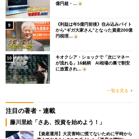
億円超・…
《利益は年5億円前後》住み込みバイト
9
から“ギガ大家さん”となった資産200億
円税理…
キオクシア・ショックで「次にマネー
10
が流れる」16銘柄 AI相場の裏で割安
に放置され…
一覧を見る
注目の著者・連載
藤川里絵「さあ、投資を始めよう！」
【資産運用】大災害時に慌てないために平時から