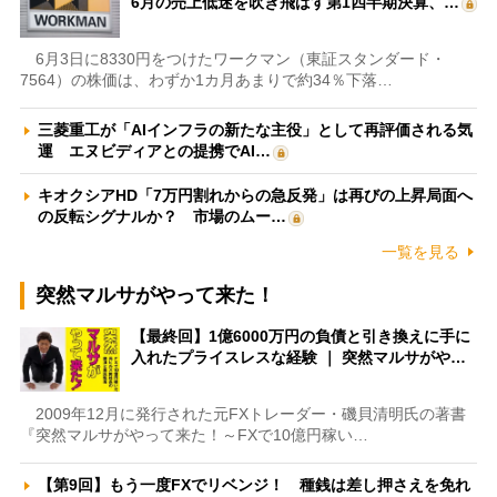
6月の売上低迷を吹き飛ばす第1四半期決算、…
6月3日に8330円をつけたワークマン（東証スタンダード・
7564）の株価は、わずか1カ月あまりで約34％下落…
三菱重工が「AIインフラの新たな主役」として再評価される気
運 エヌビディアとの提携でAI…
キオクシアHD「7万円割れからの急反発」は再びの上昇局面へ
の反転シグナルか？ 市場のムー…
一覧を見る
突然マルサがやって来た！
【最終回】1億6000万円の負債と引き換えに手に
入れたプライスレスな経験 ｜ 突然マルサがや…
2009年12月に発行された元FXトレーダー・磯貝清明氏の著書
『突然マルサがやって来た！～FXで10億円稼い…
【第9回】もう一度FXでリベンジ！ 種銭は差し押さえを免れ