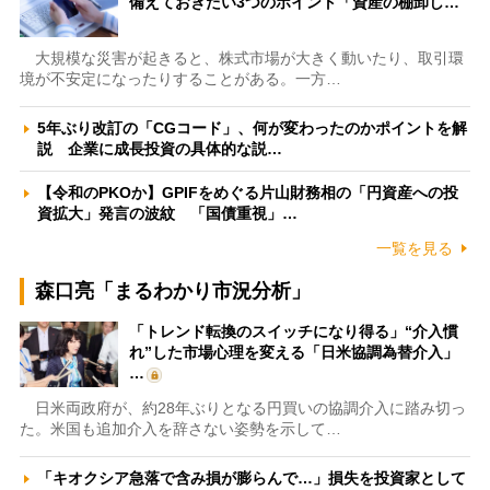
備えておきたい3つのポイント「資産の棚卸し…
大規模な災害が起きると、株式市場が大きく動いたり、取引環
境が不安定になったりすることがある。一方…
5年ぶり改訂の「CGコード」、何が変わったのかポイントを解
説 企業に成長投資の具体的な説…
【令和のPKOか】GPIFをめぐる片山財務相の「円資産への投
資拡大」発言の波紋 「国債重視」…
一覧を見る
森口亮「まるわかり市況分析」
「トレンド転換のスイッチになり得る」“介入慣
れ”した市場心理を変える「日米協調為替介入」
…
日米両政府が、約28年ぶりとなる円買いの協調介入に踏み切っ
た。米国も追加介入を辞さない姿勢を示して…
「キオクシア急落で含み損が膨らんで…」損失を投資家として