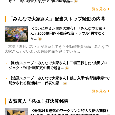
か？ 高い競争力を持つ中国の医薬品…
一覧を見る
「みんなで大家さん」配当ストップ騒動の内幕
《ついに見えた問題の核心》「みんなで大家さ
ん」2000億円超不動産投資トラブル“異常なく
ら…
本誌『週刊ポスト』が追及してきた不動産投資商品「みんなで
大家さん」がいよいよ最終局面を迎えている…
【独走スクープ・みんなで大家さん】二転三転した“成田プロ
ジェクト”の計画変更の裏で起き…
【追及スクープ・みんなで大家さん】独占入手“内部議事録”で
明かされる柳瀬健一・代表の思…
一覧を見る
古賀真人「発掘！好決算銘柄」
《株価34％急落のワークマンに特大反転の期待》