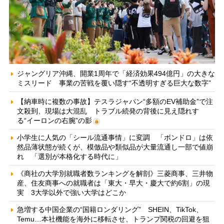
ジャングリア沖縄、開業1周年で「経済効果494億円」の大きな
ミスリード 事業の苦戦を覆い隠す“不透明すぎる巨大な数字”
【納車時に複数の事故】テスラジャパン“多額のEV補助金”で注
文殺到、現場は大混乱 トラブル続発の背後に見え隠れす
る“イーロンの右腕”の影
小学生に人気の「シール流通事情」に変調 「ボンドロ」は依
然品薄状態が続くが、模倣品や類似品が大量流通し一部で値崩
れ 「選別が本格化する時代に」
《商社の大学別就職者数ランキングを解剖》三菱商事、三井物
産、住友商事への就職者は「東大・早大・慶大で約6割」の現
実 3大学以外で強い大学はどこか
急増する中国企業の“国籍ロンダリング” SHEIN、TikTok、
Temu…本社機能を海外に移転させ、トランプ関税の回避を狙