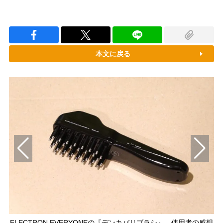
本文に戻る
ELECTRON EVERYONEの『デンキバリブラシ』、使用者の感想
『