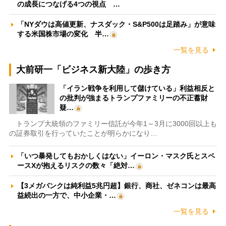
の成長につなげる4つの視点 …
「NYダウは高値更新、ナスダック・S&P500は足踏み」が意味
する米国株市場の変化 半…
一覧を見る
大前研一「ビジネス新大陸」の歩き方
「イラン戦争を利用して儲けている」利益相反と
の批判が強まるトランプファミリーの不正蓄財
疑…
トランプ大統領のファミリー信託が今年1～3月に3000回以上も
の証券取引を行っていたことが明らかになり…
「いつ暴発してもおかしくはない」イーロン・マスク氏とスペ
ースXが抱えるリスクの数々「絶対…
【3メガバンクは純利益5兆円超】銀行、商社、ゼネコンは最高
益続出の一方で、中小企業・…
一覧を見る