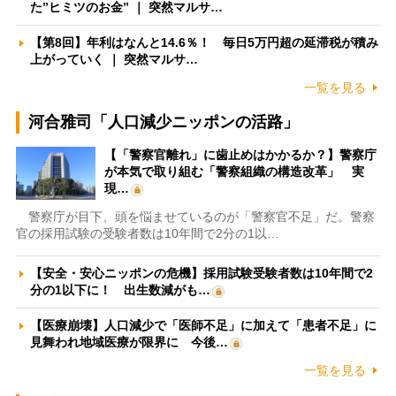
た”ヒミツのお金” ｜ 突然マルサ…
【第8回】年利はなんと14.6％！ 毎日5万円超の延滞税が積み
上がっていく ｜ 突然マルサ…
一覧を見る
河合雅司「人口減少ニッポンの活路」
【「警察官離れ」に歯止めはかかるか？】警察庁
が本気で取り組む「警察組織の構造改革」 実
現…
警察庁が目下、頭を悩ませているのが「警察官不足」だ。警察
官の採用試験の受験者数は10年間で2分の1以…
【安全・安心ニッポンの危機】採用試験受験者数は10年間で2
分の1以下に！ 出生数減がも…
【医療崩壊】人口減少で「医師不足」に加えて「患者不足」に
見舞われ地域医療が限界に 今後…
一覧を見る