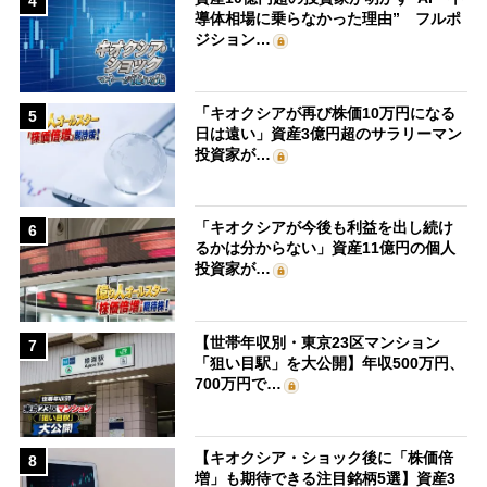
4
導体相場に乗らなかった理由” フルポ
ジション…
「キオクシアが再び株価10万円になる
5
日は遠い」資産3億円超のサラリーマン
投資家が…
「キオクシアが今後も利益を出し続け
6
るかは分からない」資産11億円の個人
投資家が…
【世帯年収別・東京23区マンション
7
「狙い目駅」を大公開】年収500万円、
700万円で…
【キオクシア・ショック後に「株価倍
8
増」も期待できる注目銘柄5選】資産3