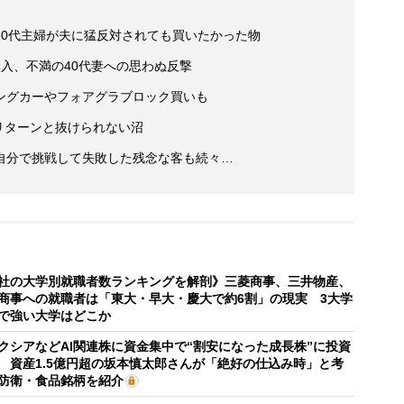
30代主婦が夫に猛反対されても買いたかった物
入、不満の40代妻への思わぬ反撃
ングカーやフォアグラブロック買いも
たリターンと抜けられない沼
自分で挑戦して失敗した残念な客も続々…
社の大学別就職者数ランキングを解剖》三菱商事、三井物産、
商事への就職者は「東大・早大・慶大で約6割」の現実 3大学
で強い大学はどこか
クシアなどAI関連株に資金集中で“割安になった成長株”に投資
 資産1.5億円超の坂本慎太郎さんが「絶好の仕込み時」と考
防衛・食品銘柄を紹介