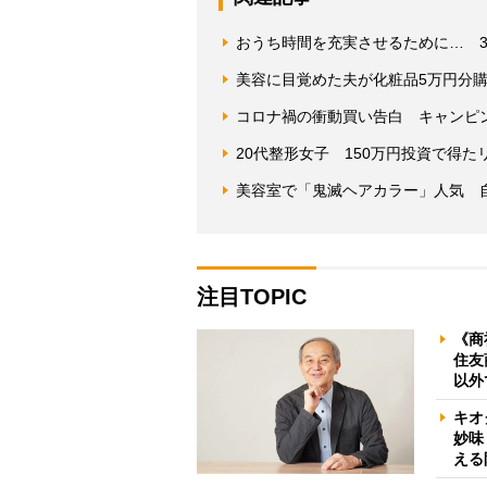
おうち時間を充実させるために… 
美容に目覚めた夫が化粧品5万円分購
コロナ禍の衝動買い告白 キャンピ
20代整形女子 150万円投資で得
美容室で「鬼滅ヘアカラー」人気 
注目TOPIC
《商
住友
以外
キオ
妙味
える