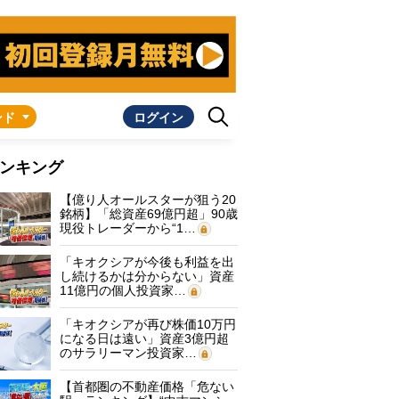
ンド
ログイン
ンキング
【億り人オールスターが狙う20
銘柄】「総資産69億円超」90歳
現役トレーダーから“1…
「キオクシアが今後も利益を出
し続けるかは分からない」資産
11億円の個人投資家…
「キオクシアが再び株価10万円
になる日は遠い」資産3億円超
のサラリーマン投資家…
【首都圏の不動産価格「危ない