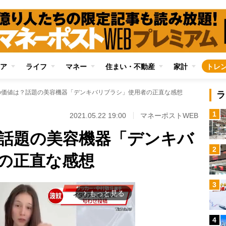
ア
ライフ
マネー
住まい・不動産
家計
トレ
の価値は？話題の美容機器「デンキバリブラシ」使用者の正直な感想
ラ
1
2021.05.22 19:00
マネーポストWEB
？話題の美容機器「デンキバ
2
の正直な感想
3
もっと見る
arrow_forward_ios
4