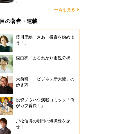
一覧を見る
目の著者・連載
藤川里絵「さあ、投資を始めよ
う！」
森口亮「まるわかり市況分析」
大前研一「ビジネス新大陸」の
歩き方
投資ノウハウ満載コミック「俺
がカブ番長！」
戸松信博の明日の爆騰株を探
せ！