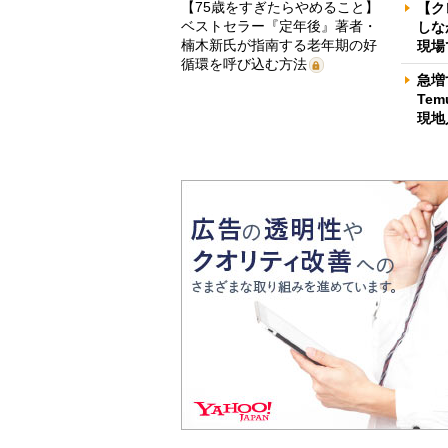
【75歳をすぎたらやめること】
【ク
ベストセラー『定年後』著者・
しな
楠木新氏が指南する老年期の好
現場
循環を呼び込む方法
急増
Te
現地