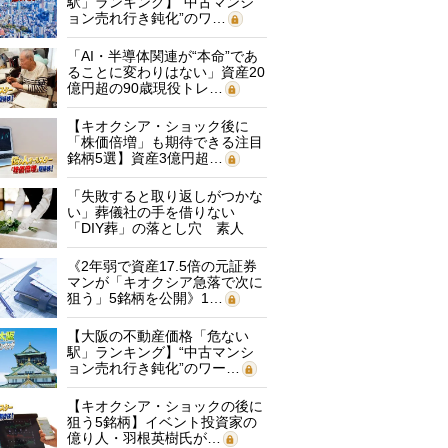
駅」ランキング】“中古マンシ
ョン売れ行き鈍化”のワ…
「AI・半導体関連が“本命”であ
ることに変わりはない」資産20
億円超の90歳現役トレ…
【キオクシア・ショック後に
「株価倍増」も期待できる注目
銘柄5選】資産3億円超…
「失敗すると取り返しがつかな
い」葬儀社の手を借りない
「DIY葬」の落とし穴 素人
に…
《2年弱で資産17.5倍の元証券
マンが「キオクシア急落で次に
狙う」5銘柄を公開》1…
【大阪の不動産価格「危ない
駅」ランキング】“中古マンシ
ョン売れ行き鈍化”のワー…
【キオクシア・ショックの後に
狙う5銘柄】イベント投資家の
億り人・羽根英樹氏が…