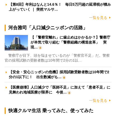
【第8回】年利はなんと14.6％！ 毎日5万円超の延滞税が積み
上がっていく ｜ 突然マルサ…
一覧を見る
河合雅司「人口減少ニッポンの活路」
【「警察官離れ」に歯止めはかかるか？】警察庁
が本気で取り組む「警察組織の構造改革」 実
現…
警察庁が目下、頭を悩ませているのが「警察官不足」だ。警察
官の採用試験の受験者数は10年間で2分の1以…
【安全・安心ニッポンの危機】採用試験受験者数は10年間で2
分の1以下に！ 出生数減がも…
【医療崩壊】人口減少で「医師不足」に加えて「患者不足」に
見舞われ地域医療が限界に 今後…
一覧を見る
快適クルマ生活 乗ってみた、使ってみた