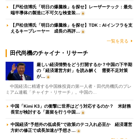
【戸松信博氏「明日の爆騰株」を探せ】レーザーテック：最先
端半導体の製造に不可欠な検査装…
【戸松信博氏「明日の爆騰株」を探せ】TDK：AIインフラを支
えるキープレーヤー 成長の再評…
一覧を見る
田代尚機のチャイナ・リサーチ
厳しい経済情勢をどう打開するか？中国の下半期
の「経済運営方針」を読み解く 需要不足対策
が…
中国経済に精通する中国株投資の第一人者・田代尚機氏のプレ
ミアム連載「チャイナ・リサーチ」。中国の…
中国「Kimi K3」の衝撃に世界はどう対応するのか？ 米財務
長官が検討する「蒸留を行う中国…
中国経済“予想外の低成長”で政策のテコ入れ必至か 経済運営
方針の修正で成長加速が予想さ…