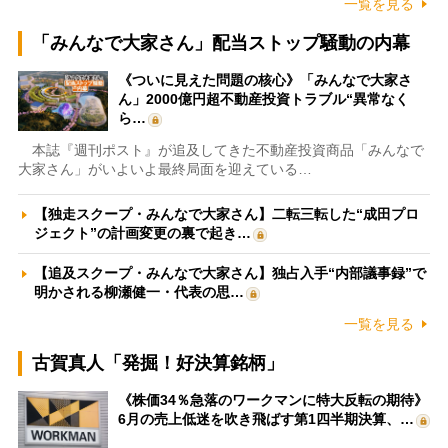
一覧を見る
「みんなで大家さん」配当ストップ騒動の内幕
《ついに見えた問題の核心》「みんなで大家さ
ん」2000億円超不動産投資トラブル“異常なく
ら…
本誌『週刊ポスト』が追及してきた不動産投資商品「みんなで
大家さん」がいよいよ最終局面を迎えている…
【独走スクープ・みんなで大家さん】二転三転した“成田プロ
ジェクト”の計画変更の裏で起き…
【追及スクープ・みんなで大家さん】独占入手“内部議事録”で
明かされる柳瀬健一・代表の思…
一覧を見る
古賀真人「発掘！好決算銘柄」
《株価34％急落のワークマンに特大反転の期待》
6月の売上低迷を吹き飛ばす第1四半期決算、…