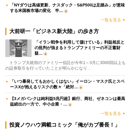
「NYダウは高値更新、ナスダック・S&P500は足踏み」が意味
する米国株市場の変化 半…
一覧を見る
大前研一「ビジネス新大陸」の歩き方
「イラン戦争を利用して儲けている」利益相反と
の批判が強まるトランプファミリーの不正蓄財
疑…
トランプ大統領のファミリー信託が今年1～3月に3000回以上も
の証券取引を行っていたことが明らかになり…
「いつ暴発してもおかしくはない」イーロン・マスク氏とスペ
ースXが抱えるリスクの数々「絶対…
【3メガバンクは純利益5兆円超】銀行、商社、ゼネコンは最高
益続出の一方で、中小企業・…
一覧を見る
投資ノウハウ満載コミック「俺がカブ番長！」