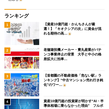
ランキング
【資産10億円超・かんちさんが厳
1
選！】「キオクシアの次」に資金が流
れる期待の高…
老舗遊技機メーカー・豊丸産業がパチ
2
ンコ事業停止の背景 大手と中小の格
差拡大に拍車…
【首都圏の不動産価格「危ない駅」ラ
3
ンキング】“中古マンション売れ行き鈍
化”のワー…
資産10億円超の投資家が明かす“AI・半
4
導体相場に乗らなかった理由” フルポ