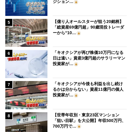
ジション…
【億り人オールスターが狙う20銘柄】
5
「総資産69億円超」90歳現役トレーダ
ーから“10…
「キオクシアが再び株価10万円になる
6
日は遠い」資産3億円超のサラリーマン
投資家が…
「キオクシアが今後も利益を出し続け
7
るかは分からない」資産11億円の個人
投資家が…
【世帯年収別・東京23区マンション
8
「狙い目駅」を大公開】年収500万円、
700万円で…