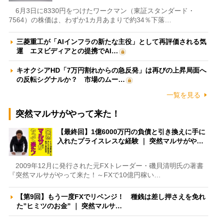
6月3日に8330円をつけたワークマン（東証スタンダード・
7564）の株価は、わずか1カ月あまりで約34％下落…
三菱重工が「AIインフラの新たな主役」として再評価される気
運 エヌビディアとの提携でAI…
キオクシアHD「7万円割れからの急反発」は再びの上昇局面へ
の反転シグナルか？ 市場のムー…
一覧を見る
突然マルサがやって来た！
【最終回】1億6000万円の負債と引き換えに手に
入れたプライスレスな経験 ｜ 突然マルサがや…
2009年12月に発行された元FXトレーダー・磯貝清明氏の著書
『突然マルサがやって来た！～FXで10億円稼い…
【第9回】もう一度FXでリベンジ！ 種銭は差し押さえを免れ
た”ヒミツのお金” ｜ 突然マルサ…