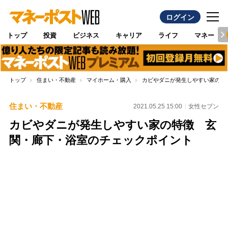
ログイン
トップ
投資
ビジネス
キャリア
ライフ
マネー
トップ
住まい・不動産
マイホーム・購入
カビやダニが発生しやすい家の特
住まい・不動産
2021.05.25 15:00
女性セブン
カビやダニが発生しやすい家の特徴 玄
関・廊下・浴室のチェックポイント
Loaded
:
100.00%
/
Unmute