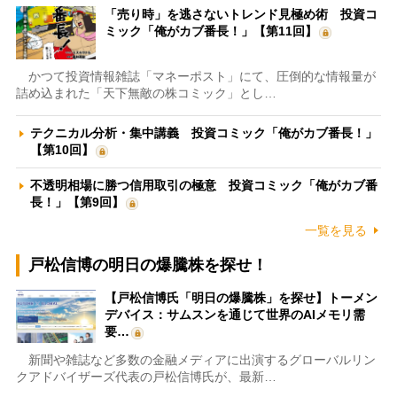
「売り時」を逃さないトレンド見極め術 投資コ
ミック「俺がカブ番長！」【第11回】
かつて投資情報雑誌「マネーポスト」にて、圧倒的な情報量が
詰め込まれた「天下無敵の株コミック」とし…
テクニカル分析・集中講義 投資コミック「俺がカブ番長！」
【第10回】
不透明相場に勝つ信用取引の極意 投資コミック「俺がカブ番
長！」【第9回】
一覧を見る
戸松信博の明日の爆騰株を探せ！
【戸松信博氏「明日の爆騰株」を探せ】トーメン
デバイス：サムスンを通じて世界のAIメモリ需
要…
新聞や雑誌など多数の金融メディアに出演するグローバルリン
クアドバイザーズ代表の戸松信博氏が、最新…