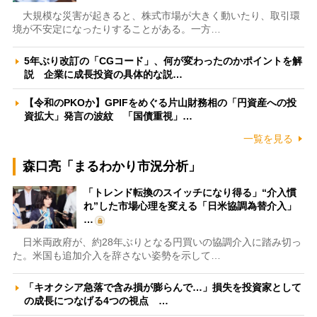
大規模な災害が起きると、株式市場が大きく動いたり、取引環
境が不安定になったりすることがある。一方…
5年ぶり改訂の「CGコード」、何が変わったのかポイントを解
説 企業に成長投資の具体的な説…
【令和のPKOか】GPIFをめぐる片山財務相の「円資産への投
資拡大」発言の波紋 「国債重視」…
一覧を見る
森口亮「まるわかり市況分析」
「トレンド転換のスイッチになり得る」“介入慣
れ”した市場心理を変える「日米協調為替介入」
…
日米両政府が、約28年ぶりとなる円買いの協調介入に踏み切っ
た。米国も追加介入を辞さない姿勢を示して…
「キオクシア急落で含み損が膨らんで…」損失を投資家として
の成長につなげる4つの視点 …