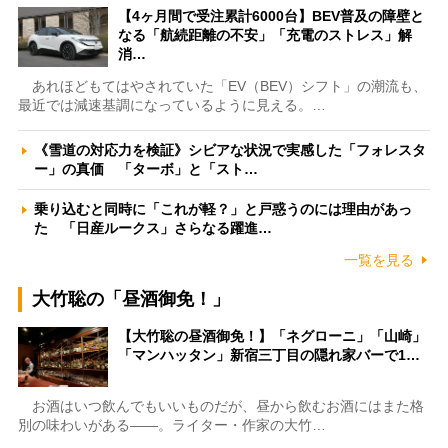
【4ヶ月間で受注累計6000台】BEV普及の障壁と
なる「航続距離の不安」「充電のストレス」解
消…
あれほどもてはやされていた「EV（BEV）シフト」の潮流も、
最近では減速基調になっているように見える。…
《雪道の対応力を検証》シビアな状況で実感した「フォレスタ
ー」の真価 「ターボ」と「スト…
乗り込むと同時に「これが軽？」と戸惑うのには理由があっ
た 「日産ルークス」さらなる躍進…
一覧を見る
大竹聡の「昼酒御免！」
【大竹聡の昼酒御免！】「ネグローニ」「山崎」
「マンハッタン」新宿三丁目の隠れ家バーで1…
お酒はいつ飲んでもいいものだが、昼から飲むお酒にはまた格
別の味わいがある――。ライター・作家の大竹…