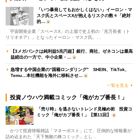
「いつ暴発してもおかしくはない」イーロン・マ
スク氏とスペースXが抱えるリスクの数々「絶対
的…
宇宙開発企業「スペースX」の上場で史上初の「兆万長者（ト
リリオネア）」となったイーロン・マスク氏。…
【3メガバンクは純利益5兆円超】銀行、商社、ゼネコンは最高
益続出の一方で、中小企業・…
急増する中国企業の“国籍ロンダリング” SHEIN、TikTok、
Temu…本社機能を海外に移転させ…
一覧を見る
投資ノウハウ満載コミック「俺がカブ番長！」
「売り時」を逃さないトレンド見極め術 投資コ
ミック「俺がカブ番長！」【第11回】
かつて投資情報雑誌「マネーポスト」にて、圧倒的な情報量が
詰め込まれた「天下無敵の株コミック」とし…