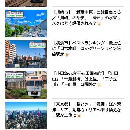
【川崎市】「武蔵中原」に注目集まる
／「川崎」の治安、「登戸」の水害リ
スクはどう評価される？
【横浜市】ベストランキング 最上位
に「日吉本町」ほかグリーンライン沿
線駅が
【小田急vs京王vs田園都市】「浜田
山」「千歳船橋」は上位、「二子玉
川」「三軒屋」は圏外に
【東京都】「勝どき」「豊洲」ほか湾
岸エリア、副都心エリアへ乗り換えな
し駅が上位に