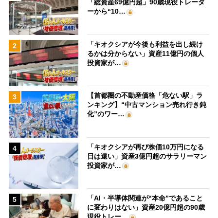
「総資産69億円超」90歳現役トレーダ
ーから“10…
「キオクシアが今後も利益を出し続け
2
るかは分からない」資産11億円の個人
投資家が…
【首都圏の不動産価格「危ない駅」ラ
3
ンキング】“中古マンション売れ行き鈍
化”のワー…
「キオクシアが再び株価10万円になる
4
日は遠い」資産3億円超のサラリーマン
投資家が…
「AI・半導体関連が“本命”であること
5
に変わりはない」資産20億円超の90歳
現役トレー…