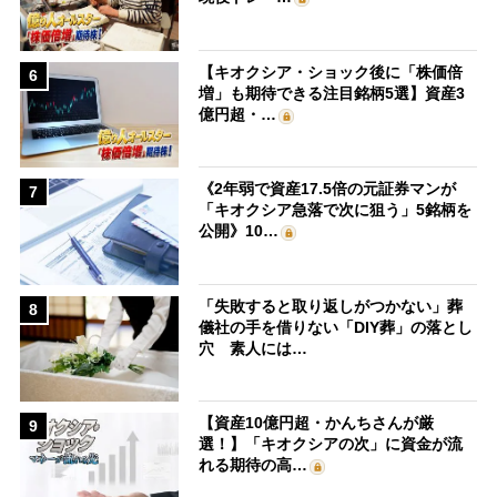
【キオクシア・ショック後に「株価倍
6
増」も期待できる注目銘柄5選】資産3
億円超・…
《2年弱で資産17.5倍の元証券マンが
7
「キオクシア急落で次に狙う」5銘柄を
公開》10…
「失敗すると取り返しがつかない」葬
8
儀社の手を借りない「DIY葬」の落とし
穴 素人には…
【資産10億円超・かんちさんが厳
9
選！】「キオクシアの次」に資金が流
れる期待の高…