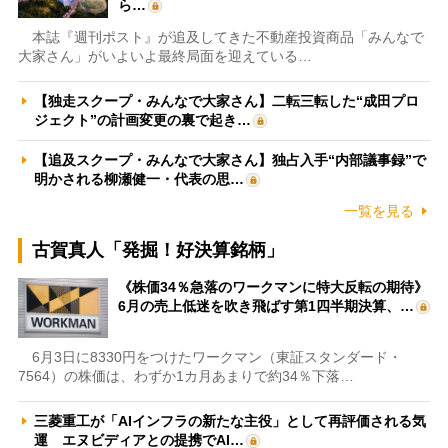
ら…
本誌『週刊ポスト』が追及してきた不動産投資商品「みんなで
大家さん」がいよいよ最終局面を迎えている…
【独走スクープ・みんなで大家さん】二転三転した“成田プロ
ジェクト”の計画変更の裏で起き…
【追及スクープ・みんなで大家さん】独占入手“内部議事録”で
明かされる柳瀬健一・代表の思…
一覧を見る
古賀真人「発掘！好決算銘柄」
《株価34％急落のワークマンに特大反転の期待》
6月の売上低迷を吹き飛ばす第1四半期決算、…
6月3日に8330円をつけたワークマン（東証スタンダード・
7564）の株価は、わずか1カ月あまりで約34％下落…
三菱重工が「AIインフラの新たな主役」として再評価される気
運 エヌビディアとの提携でAI…