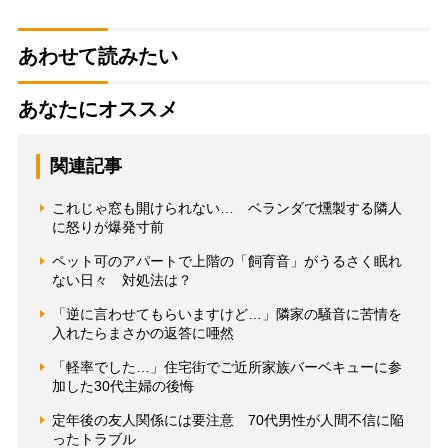
あわせて読みたい
あなたにオススメ
関連記事
これじゃ窓も開けられない… ベランダで燻製する隣人
に怒りが爆発寸前
ペット可のアパートで上階の「飼育音」がうるさく眠れ
ない日々 対処法は？
「逆に言わせてもらいますけど…」隣家の騒音に苦情を
入れたらまさかの返答に唖然
「軽率でした…」住宅街でご近所家族バーベキューに参
加した30代主婦の後悔
定年後の友人関係には要注意 70代男性が人間不信に陥
ったトラブル