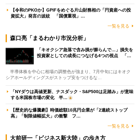
【令和のPKOか】GPIFをめぐる片山財務相の「円資産への投
資拡大」発言の波紋 「国債重視」…
一覧を見る
森口亮「まるわかり市況分析」
「キオクシア急落で含み損が膨らんで…」損失を
投資家としての成長につなげる4つの視点 「…
半導体株を中心に相場の調整色が強まり、7月中旬にはキオク
シアホールディングスがストップ安をつけるな…
「NYダウは高値更新、ナスダック・S&P500は足踏み」が意味
する米国株市場の変化 半…
【歴史的な爆騰劇】時価総額10兆円企業が「2連続ストップ
高」「制限値幅拡大」の衝撃 フ…
一覧を見る
大前研一「ビジネス新大陸」の歩き方