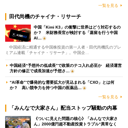
一覧を見る
田代尚機のチャイナ・リサーチ
中国「Kimi K3」の衝撃に世界はどう対応するの
か？ 米財務長官が検討する「蒸留を行う中国
AI…
中国経済に精通する中国株投資の第一人者・田代尚機氏のプレ
ミアム連載「チャイナ・リサーチ」。中国企…
中国経済“予想外の低成長”で政策のテコ入れ必至か 経済運営
方針の修正で成長加速が予想さ…
“AI革命”で爆発的な需要拡大が見込まれる「CXO」とは何
か？ 高い競争力を持つ中国の医薬品…
一覧を見る
「みんなで大家さん」配当ストップ騒動の内幕
《ついに見えた問題の核心》「みんなで大家さ
ん」2000億円超不動産投資トラブル“異常なく