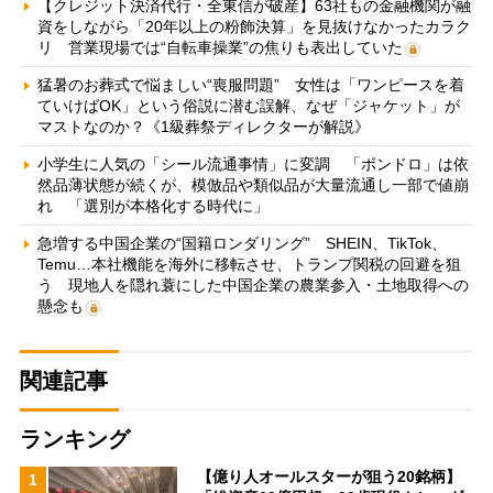
【クレジット決済代行・全東信が破産】63社もの金融機関が融
資をしながら「20年以上の粉飾決算」を見抜けなかったカラク
リ 営業現場では“自転車操業”の焦りも表出していた
猛暑のお葬式で悩ましい“喪服問題” 女性は「ワンピースを着
ていけばOK」という俗説に潜む誤解、なぜ「ジャケット」が
マストなのか？《1級葬祭ディレクターが解説》
小学生に人気の「シール流通事情」に変調 「ボンドロ」は依
然品薄状態が続くが、模倣品や類似品が大量流通し一部で値崩
れ 「選別が本格化する時代に」
急増する中国企業の“国籍ロンダリング” SHEIN、TikTok、
Temu…本社機能を海外に移転させ、トランプ関税の回避を狙
う 現地人を隠れ蓑にした中国企業の農業参入・土地取得への
懸念も
関連記事
ランキング
【億り人オールスターが狙う20銘柄】
1