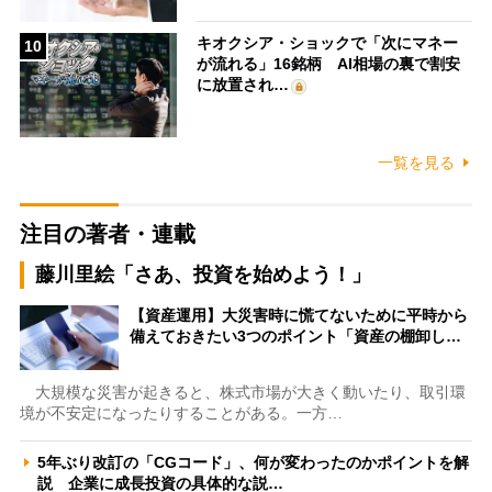
キオクシア・ショックで「次にマネー
10
が流れる」16銘柄 AI相場の裏で割安
に放置され…
一覧を見る
注目の著者・連載
藤川里絵「さあ、投資を始めよう！」
【資産運用】大災害時に慌てないために平時から
備えておきたい3つのポイント「資産の棚卸し…
大規模な災害が起きると、株式市場が大きく動いたり、取引環
境が不安定になったりすることがある。一方…
5年ぶり改訂の「CGコード」、何が変わったのかポイントを解
説 企業に成長投資の具体的な説…