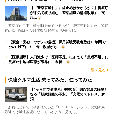
【「警察官離れ」に歯止めはかかるか？】警察庁
が本気で取り組む「警察組織の構造改革」 実
現…
警察庁が目下、頭を悩ませているのが「警察官不足」だ。警察
官の採用試験の受験者数は10年間で2分の1以…
【安全・安心ニッポンの危機】採用試験受験者数は10年間で2
分の1以下に！ 出生数減がも…
【医療崩壊】人口減少で「医師不足」に加えて「患者不足」に
見舞われ地域医療が限界に 今後…
一覧を見る
快適クルマ生活 乗ってみた、使ってみた
【4ヶ月間で受注累計6000台】BEV普及の障壁と
なる「航続距離の不安」「充電のストレス」解
消…
あれほどもてはやされていた「EV（BEV）シフト」の潮流も、
最近では減速基調になっているように見える。…