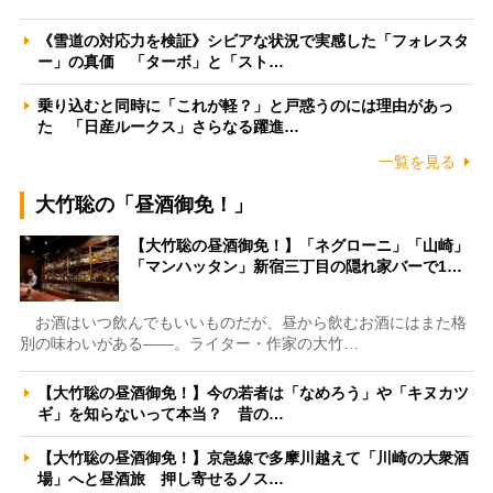
《雪道の対応力を検証》シビアな状況で実感した「フォレスタ
ー」の真価 「ターボ」と「スト…
乗り込むと同時に「これが軽？」と戸惑うのには理由があっ
た 「日産ルークス」さらなる躍進…
一覧を見る
大竹聡の「昼酒御免！」
【大竹聡の昼酒御免！】「ネグローニ」「山崎」
「マンハッタン」新宿三丁目の隠れ家バーで1…
お酒はいつ飲んでもいいものだが、昼から飲むお酒にはまた格
別の味わいがある――。ライター・作家の大竹…
【大竹聡の昼酒御免！】今の若者は「なめろう」や「キヌカツ
ギ」を知らないって本当？ 昔の…
【大竹聡の昼酒御免！】京急線で多摩川越えて「川崎の大衆酒
場」へと昼酒旅 押し寄せるノス…