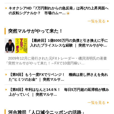
キオクシアHD「7万円割れからの急反発」は再びの上昇局面へ
の反転シグナルか？ 市場のムー…
一覧を見る
突然マルサがやって来た！
【最終回】1億6000万円の負債と引き換えに手に
入れたプライスレスな経験 ｜ 突然マルサがや…
2009年12月に発行された元FXトレーダー・磯貝清明氏の著書
『突然マルサがやって来た！～FXで10億円稼い…
【第9回】もう一度FXでリベンジ！ 種銭は差し押さえを免れ
た”ヒミツのお金” ｜ 突然マルサ…
【第8回】年利はなんと14.6％！ 毎日5万円超の延滞税が積み
上がっていく ｜ 突然マルサ…
一覧を見る
河合雅司「人口減少ニッポンの活路」