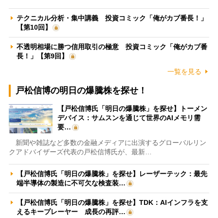
テクニカル分析・集中講義 投資コミック「俺がカブ番長！」
【第10回】
不透明相場に勝つ信用取引の極意 投資コミック「俺がカブ番
長！」【第9回】
一覧を見る
戸松信博の明日の爆騰株を探せ！
【戸松信博氏「明日の爆騰株」を探せ】トーメン
デバイス：サムスンを通じて世界のAIメモリ需
要…
新聞や雑誌など多数の金融メディアに出演するグローバルリン
クアドバイザーズ代表の戸松信博氏が、最新…
【戸松信博氏「明日の爆騰株」を探せ】レーザーテック：最先
端半導体の製造に不可欠な検査装…
【戸松信博氏「明日の爆騰株」を探せ】TDK：AIインフラを支
えるキープレーヤー 成長の再評…