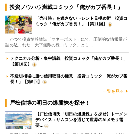
投資ノウハウ満載コミック「俺がカブ番長！」
「売り時」を逃さないトレンド見極め術 投資コ
ミック「俺がカブ番長！」【第11回】
かつて投資情報雑誌「マネーポスト」にて、圧倒的な情報量が
詰め込まれた「天下無敵の株コミック」とし…
テクニカル分析・集中講義 投資コミック「俺がカブ番長！」
【第10回】
不透明相場に勝つ信用取引の極意 投資コミック「俺がカブ番
長！」【第9回】
一覧を見る
戸松信博の明日の爆騰株を探せ！
【戸松信博氏「明日の爆騰株」を探せ】トーメン
デバイス：サムスンを通じて世界のAIメモリ需
要…