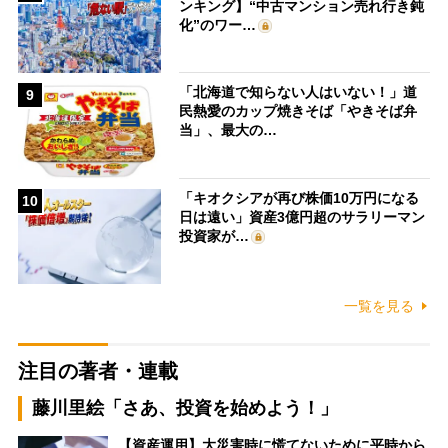
ンキング】“中古マンション売れ行き鈍
化”のワー…
「北海道で知らない人はいない！」道
9
民熱愛のカップ焼きそば「やきそば弁
当」、最大の…
「キオクシアが再び株価10万円になる
10
日は遠い」資産3億円超のサラリーマン
投資家が…
一覧を見る
注目の著者・連載
藤川里絵「さあ、投資を始めよう！」
【資産運用】大災害時に慌てないために平時から