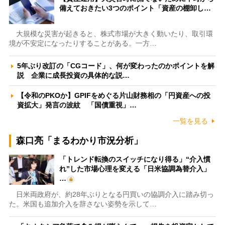
備えておきたい3つのポイント「資産の棚卸し…
大規模な災害が起きると、株式市場が大きく動いたり、取引環
境が不安定になったりすることがある。一方…
5年ぶり改訂の「CGコード」、何が変わったのかポイントを解
説 企業に成長投資の具体的な説…
【令和のPKOか】GPIFをめぐる片山財務相の「円資産への投
資拡大」発言の波紋 「国債重視」…
一覧を見る
森口亮「まるわかり市況分析」
「トレンド転換のスイッチになり得る」“介入慣
れ”した市場心理を変える「日米協調為替介入」
…
日米両政府が、約28年ぶりとなる円買いの協調介入に踏み切っ
た。米国も追加介入を辞さない姿勢を示して…