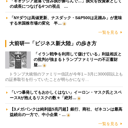
「キオクシア急落で含み損が膨らんで…」損失を投資家として
の成長につなげる4つの視点 …
「NYダウは高値更新、ナスダック・S&P500は足踏み」が意味
する米国株市場の変化 半…
一覧を見る
大前研一「ビジネス新大陸」の歩き方
「イラン戦争を利用して儲けている」利益相反と
の批判が強まるトランプファミリーの不正蓄財
疑…
トランプ大統領のファミリー信託が今年1～3月に3000回以上も
の証券取引を行っていたことが明らかになり…
「いつ暴発してもおかしくはない」イーロン・マスク氏とスペ
ースXが抱えるリスクの数々「絶対…
【3メガバンクは純利益5兆円超】銀行、商社、ゼネコンは最高
益続出の一方で、中小企業・…
一覧を見る