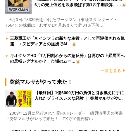
6月の売上低迷を吹き飛ばす第1四半期決算、…
6月3日に8330円をつけたワークマン（東証スタンダード・
7564）の株価は、わずか1カ月あまりで約34％下落…
三菱重工が「AIインフラの新たな主役」として再評価される気
運 エヌビディアとの提携でAI…
キオクシアHD「7万円割れからの急反発」は再びの上昇局面へ
の反転シグナルか？ 市場のムー…
一覧を見る
突然マルサがやって来た！
【最終回】1億6000万円の負債と引き換えに手に
入れたプライスレスな経験 ｜ 突然マルサがや…
2009年12月に発行された元FXトレーダー・磯貝清明氏の著書
『突然マルサがやって来た！～FXで10億円稼い…