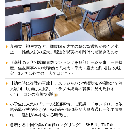
京都大・神戸大など、難関国立大学の総合型選抜が続々と廃
止 「推薦入試の拡大」報道と現実の乖離はなぜ起きるのか
《商社の大学別就職者数ランキングを解剖》三菱商事、三井物
産、住友商事への就職者は「東大・早大・慶大で約6割」の現
実 3大学以外で強い大学はどこか
【納車時に複数の事故】テスラジャパン“多額のEV補助金”で注
文殺到、現場は大混乱 トラブル続発の背後に見え隠れす
る“イーロンの右腕”の影
小学生に人気の「シール流通事情」に変調 「ボンドロ」は依
然品薄状態が続くが、模倣品や類似品が大量流通し一部で値崩
れ 「選別が本格化する時代に」
急増する中国企業の“国籍ロンダリング” SHEIN、TikTok、