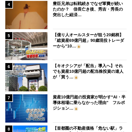
豊臣兄弟は転戦続きでなぜ軍費が続い
4
たのか？ 信長亡き後、秀吉・秀長の
突出した経済…
【億り人オールスターが狙う20銘柄】
5
「総資産69億円超」90歳現役トレーダ
ーから“10…
【キオクシアが「配当」導入へ】それ
6
でも資産10億円超の配当株投資の達人
が「買う…
資産10億円超の投資家が明かす“AI・半
7
導体相場に乗らなかった理由” フルポ
ジション…
【首都圏の不動産価格「危ない駅」ラ
8