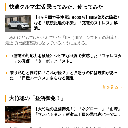
快適クルマ生活 乗ってみた、使ってみた
【4ヶ月間で受注累計6000台】BEV普及の障壁と
なる「航続距離の不安」「充電のストレス」解
消…
あれほどもてはやされていた「EV（BEV）シフト」の潮流も、
最近では減速基調になっているように見える。…
《雪道の対応力を検証》シビアな状況で実感した「フォレスタ
ー」の真価 「ターボ」と「スト…
乗り込むと同時に「これが軽？」と戸惑うのには理由があっ
た 「日産ルークス」さらなる躍進…
一覧を見る
大竹聡の「昼酒御免！」
【大竹聡の昼酒御免！】「ネグローニ」「山崎」
「マンハッタン」新宿三丁目の隠れ家バーで1…