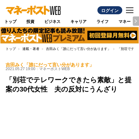
ログイン
トップ
投資
ビジネス
キャリア
ライフ
マネー
トップ
連載・著者
吉田みく「誰にだって言い分があります」
「別荘でテレ
吉田みく「誰にだって言い分があります」
2021.05.27 19:00
マネーポストWEB
「別荘でテレワークできたら素敵」と提
案の30代女性 夫の反対にうんざり
Loaded
:
100.00%
/
Unmute