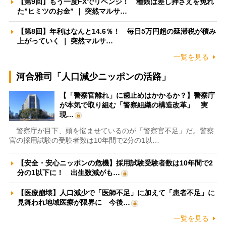
【第9回】もう一度FXでリベンジ！ 種銭は差し押さえを免れ
た”ヒミツのお金” ｜ 突然マルサ…
【第8回】年利はなんと14.6％！ 毎日5万円超の延滞税が積み
上がっていく ｜ 突然マルサ…
一覧を見る
河合雅司「人口減少ニッポンの活路」
【「警察官離れ」に歯止めはかかるか？】警察庁
が本気で取り組む「警察組織の構造改革」 実
現…
警察庁が目下、頭を悩ませているのが「警察官不足」だ。警察
官の採用試験の受験者数は10年間で2分の1以…
【安全・安心ニッポンの危機】採用試験受験者数は10年間で2
分の1以下に！ 出生数減がも…
【医療崩壊】人口減少で「医師不足」に加えて「患者不足」に
見舞われ地域医療が限界に 今後…
一覧を見る