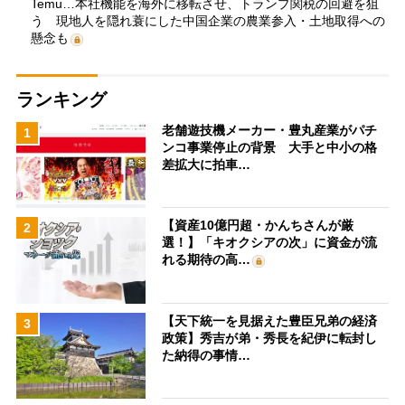
Temu…本社機能を海外に移転させ、トランプ関税の回避を狙
う 現地人を隠れ蓑にした中国企業の農業参入・土地取得への
懸念も
ランキング
老舗遊技機メーカー・豊丸産業がパチ
1
ンコ事業停止の背景 大手と中小の格
差拡大に拍車…
【資産10億円超・かんちさんが厳
2
選！】「キオクシアの次」に資金が流
れる期待の高…
【天下統一を見据えた豊臣兄弟の経済
3
政策】秀吉が弟・秀長を紀伊に転封し
た納得の事情…