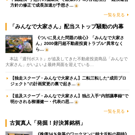
方針の修正で成長加速が予想さ…
一覧を見る
「みんなで大家さん」配当ストップ騒動の内幕
《ついに見えた問題の核心》「みんなで大家さ
ん」2000億円超不動産投資トラブル“異常なく
ら…
本誌『週刊ポスト』が追及してきた不動産投資商品「みんなで
大家さん」がいよいよ最終局面を迎えている…
【独走スクープ・みんなで大家さん】二転三転した“成田プロ
ジェクト”の計画変更の裏で起き…
【追及スクープ・みんなで大家さん】独占入手“内部議事録”で
明かされる柳瀬健一・代表の思…
一覧を見る
古賀真人「発掘！好決算銘柄」
《株価34％急落のワークマンに特大反転の期待》