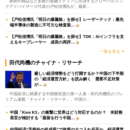
新聞や雑誌など多数の金融メディアに出演するグローバルリン
クアドバイザーズ代表の戸松信博氏が、最新…
【戸松信博氏「明日の爆騰株」を探せ】レーザーテック：最先
端半導体の製造に不可欠な検査装…
【戸松信博氏「明日の爆騰株」を探せ】TDK：AIインフラを支
えるキープレーヤー 成長の再評…
一覧を見る
田代尚機のチャイナ・リサーチ
厳しい経済情勢をどう打開するか？中国の下半期
の「経済運営方針」を読み解く 需要不足対策
が…
中国経済に精通する中国株投資の第一人者・田代尚機氏のプレ
ミアム連載「チャイナ・リサーチ」。中国の…
中国「Kimi K3」の衝撃に世界はどう対応するのか？ 米財務
長官が検討する「蒸留を行う中国…
中国経済“予想外の低成長”で政策のテコ入れ必至か 経済運営