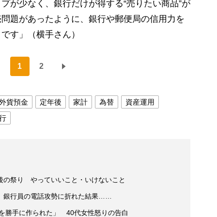
プが少なく、銀行だけが得する“売りたい商品”が
売問題があったように、銀行や郵便局の信用力を
りです」（横手さん）
1
2
外貨預金
定年後
家計
為替
資産運用
行
後の祭り やっていいこと・いけないこと
 銀行員の電話攻勢に折れた結果……
座を勝手に作られた」 40代女性怒りの告白