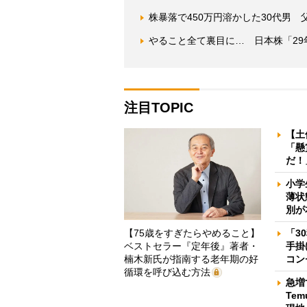
株暴落で450万円溶かした30代男
やること全て裏目に… 日本株「2
注目TOPIC
【土
「懸
だ！
小学
薄状
別が
【75歳をすぎたらやめること】
「3
ベストセラー『定年後』著者・
手掛
楠木新氏が指南する老年期の好
コン
循環を呼び込む方法
急増
Te