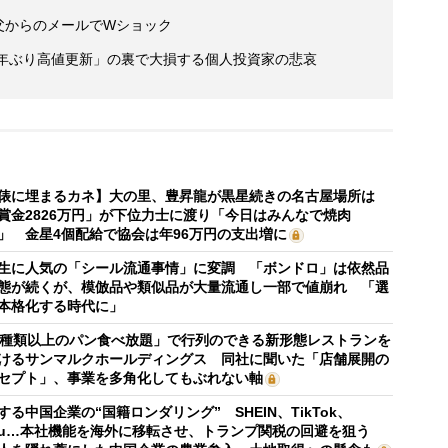
 父からのメールでWショック
9年ぶり高値更新」の裏で大損する個人投資家の悲哀
俵に埋まるカネ】大の里、豊昇龍が黒星続きの名古屋場所は
賞金2826万円」が下位力士に渡り「今日はみんなで焼肉
」 金星4個配給で協会は年96万円の支出増に
生に人気の「シール流通事情」に変調 「ボンドロ」は依然品
態が続くが、模倣品や類似品が大量流通し一部で値崩れ 「選
本格化する時代に」
0種類以上のパン食べ放題」で行列のできる新形態レストランを
けるサンマルクホールディングス 同社に聞いた「店舗展開の
セプト」、事業を多角化してもぶれない軸
する中国企業の“国籍ロンダリング” SHEIN、TikTok、
mu…本社機能を海外に移転させ、トランプ関税の回避を狙う