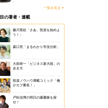
一覧を見る
目の著者・連載
藤川里絵「さあ、投資を始めよ
う！」
森口亮「まるわかり市況分析」
大前研一「ビジネス新大陸」の
歩き方
投資ノウハウ満載コミック「俺
がカブ番長！」
戸松信博の明日の爆騰株を探
せ！