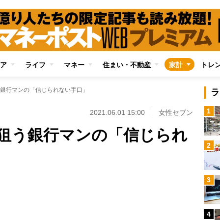
ア
ライフ
マネー
住まい・不動産
家計
トレ
銀行マンの「信じられない手口」
ラ
1
2021.06.01 15:00
女性セブン
狙う銀行マンの「信じられ
2
Loaded
:
3
97.13%
/
4