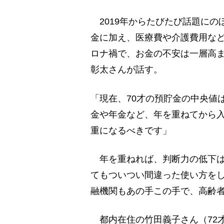
2019年からたびたび話題にの
金に加え、医療費や介護費用な
ロナ禍で、お金の不安は一層高
彰太さんが話す。
「現在、70才の預貯金の中央値は
金や年金など、年を重ねてから
重になるべきです」
年を重ねれば、判断力の低下は
てもついつい間違った使い方を
融機関もあの手この手で、高齢
都内在住の竹田義子さん（72