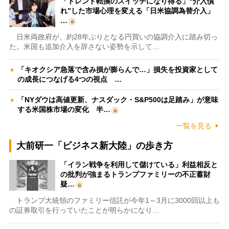
「トレンド転換のスイッチになり得る」“介入慣
れ”した市場心理を変える「日米協調為替介入」
…
日米両政府が、約28年ぶりとなる円買いの協調介入に踏み切っ
た。米国も追加介入を辞さない姿勢を示して…
「キオクシア急落で含み損が膨らんで…」損失を投資家として
の成長につなげる4つの視点 …
「NYダウは高値更新、ナスダック・S&P500は足踏み」が意味
する米国株市場の変化 半…
一覧を見る
大前研一「ビジネス新大陸」の歩き方
「イラン戦争を利用して儲けている」利益相反と
の批判が強まるトランプファミリーの不正蓄財
疑…
トランプ大統領のファミリー信託が今年1～3月に3000回以上も
の証券取引を行っていたことが明らかになり…