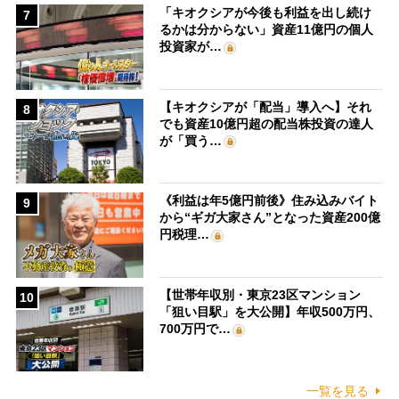
「キオクシアが今後も利益を出し続け
7
るかは分からない」資産11億円の個人
投資家が…
【キオクシアが「配当」導入へ】それ
8
でも資産10億円超の配当株投資の達人
が「買う…
《利益は年5億円前後》住み込みバイト
9
から“ギガ大家さん”となった資産200億
円税理…
【世帯年収別・東京23区マンション
10
「狙い目駅」を大公開】年収500万円、
700万円で…
一覧を見る