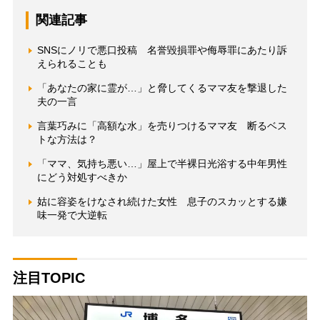
関連記事
SNSにノリで悪口投稿 名誉毀損罪や侮辱罪にあたり訴
えられることも
「あなたの家に霊が…」と脅してくるママ友を撃退した
夫の一言
言葉巧みに「高額な水」を売りつけるママ友 断るベス
トな方法は？
「ママ、気持ち悪い…」屋上で半裸日光浴する中年男性
にどう対処すべきか
姑に容姿をけなされ続けた女性 息子のスカッとする嫌
味一発で大逆転
注目TOPIC