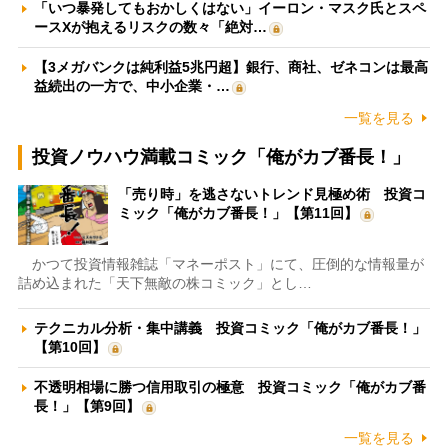
「いつ暴発してもおかしくはない」イーロン・マスク氏とスペ
ースXが抱えるリスクの数々「絶対…
【3メガバンクは純利益5兆円超】銀行、商社、ゼネコンは最高
益続出の一方で、中小企業・…
一覧を見る
投資ノウハウ満載コミック「俺がカブ番長！」
「売り時」を逃さないトレンド見極め術 投資コ
ミック「俺がカブ番長！」【第11回】
かつて投資情報雑誌「マネーポスト」にて、圧倒的な情報量が
詰め込まれた「天下無敵の株コミック」とし…
テクニカル分析・集中講義 投資コミック「俺がカブ番長！」
【第10回】
不透明相場に勝つ信用取引の極意 投資コミック「俺がカブ番
長！」【第9回】
一覧を見る