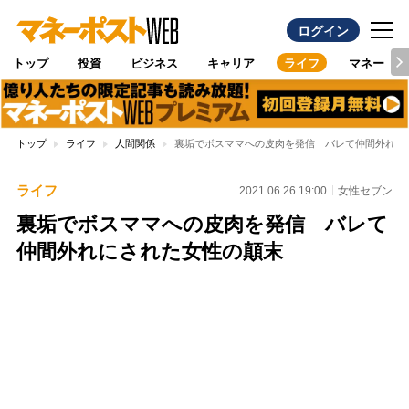
ログイン
トップ
投資
ビジネス
キャリア
ライフ
マネー
トップ
ライフ
人間関係
裏垢でボスママへの皮肉を発信 バレて仲間外れに
ライフ
2021.06.26 19:00
女性セブン
裏垢でボスママへの皮肉を発信 バレて
仲間外れにされた女性の顛末
Loaded
:
96.26%
/
Unmute