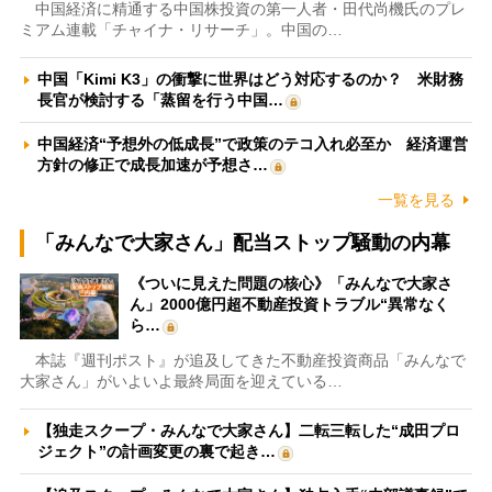
中国経済に精通する中国株投資の第一人者・田代尚機氏のプレ
ミアム連載「チャイナ・リサーチ」。中国の…
中国「Kimi K3」の衝撃に世界はどう対応するのか？ 米財務
長官が検討する「蒸留を行う中国…
中国経済“予想外の低成長”で政策のテコ入れ必至か 経済運営
方針の修正で成長加速が予想さ…
一覧を見る
「みんなで大家さん」配当ストップ騒動の内幕
《ついに見えた問題の核心》「みんなで大家さ
ん」2000億円超不動産投資トラブル“異常なく
ら…
本誌『週刊ポスト』が追及してきた不動産投資商品「みんなで
大家さん」がいよいよ最終局面を迎えている…
【独走スクープ・みんなで大家さん】二転三転した“成田プロ
ジェクト”の計画変更の裏で起き…