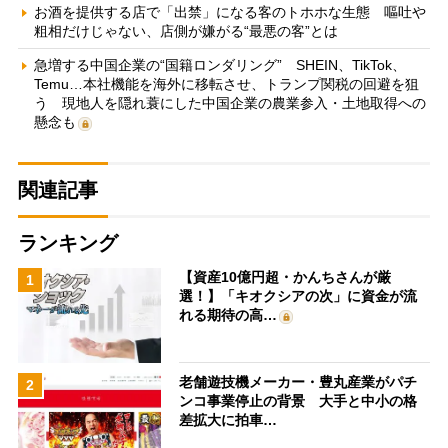
お酒を提供する店で「出禁」になる客のトホホな生態 嘔吐や
粗相だけじゃない、店側が嫌がる“最悪の客”とは
急増する中国企業の“国籍ロンダリング” SHEIN、TikTok、
Temu…本社機能を海外に移転させ、トランプ関税の回避を狙
う 現地人を隠れ蓑にした中国企業の農業参入・土地取得への
懸念も
関連記事
ランキング
【資産10億円超・かんちさんが厳
1
選！】「キオクシアの次」に資金が流
れる期待の高…
老舗遊技機メーカー・豊丸産業がパチ
2
ンコ事業停止の背景 大手と中小の格
差拡大に拍車…