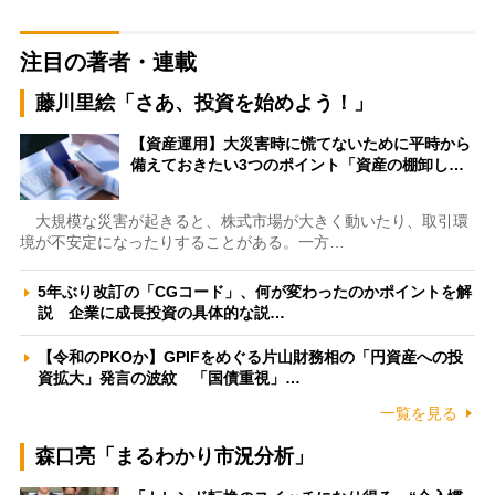
注目の著者・連載
藤川里絵「さあ、投資を始めよう！」
【資産運用】大災害時に慌てないために平時から
備えておきたい3つのポイント「資産の棚卸し…
大規模な災害が起きると、株式市場が大きく動いたり、取引環
境が不安定になったりすることがある。一方…
5年ぶり改訂の「CGコード」、何が変わったのかポイントを解
説 企業に成長投資の具体的な説…
【令和のPKOか】GPIFをめぐる片山財務相の「円資産への投
資拡大」発言の波紋 「国債重視」…
一覧を見る
森口亮「まるわかり市況分析」