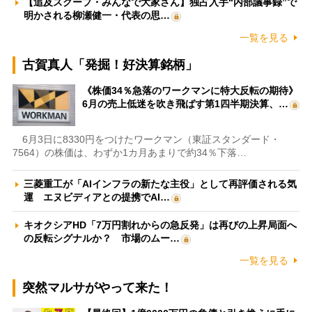
【追及スクープ・みんなで大家さん】独占入手“内部議事録”で
明かされる柳瀬健一・代表の思…
一覧を見る
古賀真人「発掘！好決算銘柄」
《株価34％急落のワークマンに特大反転の期待》
6月の売上低迷を吹き飛ばす第1四半期決算、…
6月3日に8330円をつけたワークマン（東証スタンダード・
7564）の株価は、わずか1カ月あまりで約34％下落…
三菱重工が「AIインフラの新たな主役」として再評価される気
運 エヌビディアとの提携でAI…
キオクシアHD「7万円割れからの急反発」は再びの上昇局面へ
の反転シグナルか？ 市場のムー…
一覧を見る
突然マルサがやって来た！