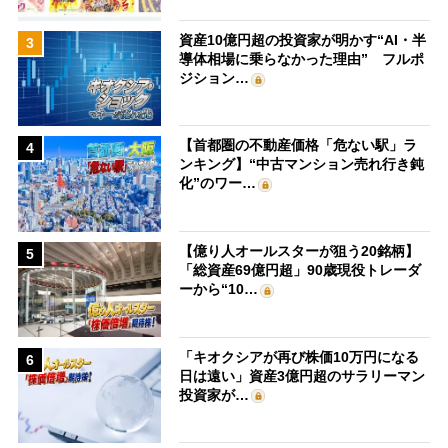
資産10億円超の投資家が明かす“AI・半
3
導体相場に乗らなかった理由” フルポ
ジション…
【首都圏の不動産価格「危ない駅」ラ
4
ンキング】“中古マンション売れ行き鈍
化”のワー…
【億り人オールスターが狙う20銘柄】
5
「総資産69億円超」90歳現役トレーダ
ーから“10…
「キオクシアが再び株価10万円になる
6
日は遠い」資産3億円超のサラリーマン
投資家が…