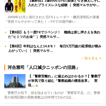
【最終回】1億6000万円の負債と引き換えに手に
入れたプライスレスな経験 ｜ 突然マルサがや…
2009年12月に発行された元FXトレーダー・磯貝清明氏の著書
『突然マルサがやって来た！～FXで10億円稼い…
【第9回】もう一度FXでリベンジ！ 種銭は差し押さえを免れ
た”ヒミツのお金” ｜ 突然マルサ…
【第8回】年利はなんと14.6％！ 毎日5万円超の延滞税が積み
上がっていく ｜ 突然マルサ…
一覧を見る
河合雅司「人口減少ニッポンの活路」
【「警察官離れ」に歯止めはかかるか？】警察庁
が本気で取り組む「警察組織の構造改革」 実
現…
警察庁が目下、頭を悩ませているのが「警察官不足」だ。警察
官の採用試験の受験者数は10年間で2分の1以…