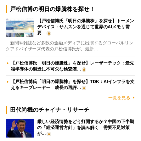
戸松信博の明日の爆騰株を探せ！
【戸松信博氏「明日の爆騰株」を探せ】トーメン
デバイス：サムスンを通じて世界のAIメモリ需
要…
新聞や雑誌など多数の金融メディアに出演するグローバルリン
クアドバイザーズ代表の戸松信博氏が、最新…
【戸松信博氏「明日の爆騰株」を探せ】レーザーテック：最先
端半導体の製造に不可欠な検査装…
【戸松信博氏「明日の爆騰株」を探せ】TDK：AIインフラを支
えるキープレーヤー 成長の再評…
一覧を見る
田代尚機のチャイナ・リサーチ
厳しい経済情勢をどう打開するか？中国の下半期
の「経済運営方針」を読み解く 需要不足対策
が…