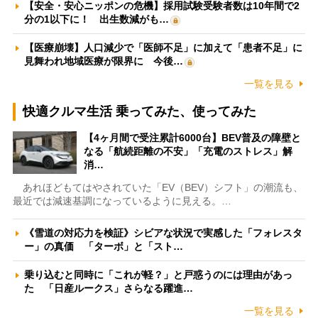
【安全・安心ニッポンの危機】採用試験受験者数は10年間で2
分の1以下に！ 出生数減がも…
【医療崩壊】人口減少で「医師不足」に加えて「患者不足」に
見舞われ地域医療が限界に 今後…
一覧を見る
快適クルマ生活 乗ってみた、使ってみた
【4ヶ月間で受注累計6000台】BEV普及の障壁と
なる「航続距離の不安」「充電のストレス」解
消…
あれほどもてはやされていた「EV（BEV）シフト」の潮流も、
最近では減速基調になっているように見える。…
《雪道の対応力を検証》シビアな状況で実感した「フォレスタ
ー」の真価 「ターボ」と「スト…
乗り込むと同時に「これが軽？」と戸惑うのには理由があっ
た 「日産ルークス」さらなる躍進…
一覧を見る