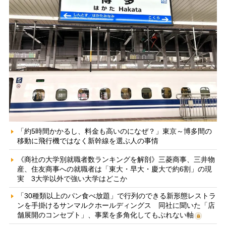
「約5時間かかるし、料金も高いのになぜ？」東京～博多間の
移動に飛行機ではなく新幹線を選ぶ人の事情
《商社の大学別就職者数ランキングを解剖》三菱商事、三井物
産、住友商事への就職者は「東大・早大・慶大で約6割」の現
実 3大学以外で強い大学はどこか
「30種類以上のパン食べ放題」で行列のできる新形態レストラ
ンを手掛けるサンマルクホールディングス 同社に聞いた「店
舗展開のコンセプト」、事業を多角化してもぶれない軸