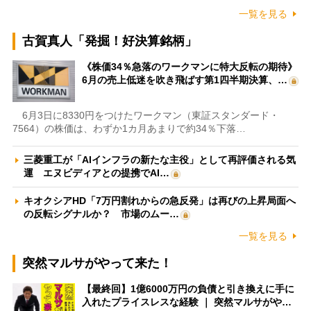
一覧を見る
古賀真人「発掘！好決算銘柄」
《株価34％急落のワークマンに特大反転の期待》
6月の売上低迷を吹き飛ばす第1四半期決算、…
6月3日に8330円をつけたワークマン（東証スタンダード・
7564）の株価は、わずか1カ月あまりで約34％下落…
三菱重工が「AIインフラの新たな主役」として再評価される気
運 エヌビディアとの提携でAI…
キオクシアHD「7万円割れからの急反発」は再びの上昇局面へ
の反転シグナルか？ 市場のムー…
一覧を見る
突然マルサがやって来た！
【最終回】1億6000万円の負債と引き換えに手に
入れたプライスレスな経験 ｜ 突然マルサがや…