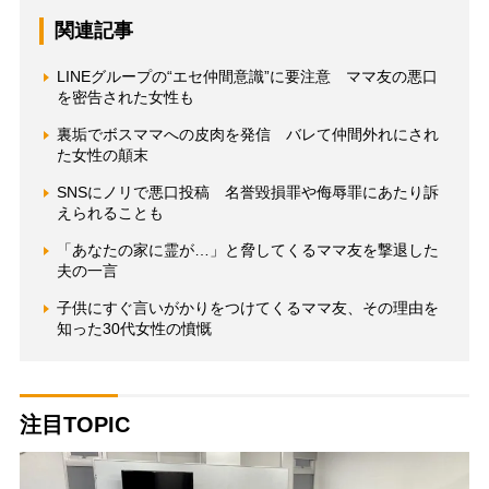
関連記事
LINEグループの“エセ仲間意識”に要注意 ママ友の悪口
を密告された女性も
裏垢でボスママへの皮肉を発信 バレて仲間外れにされ
た女性の顛末
SNSにノリで悪口投稿 名誉毀損罪や侮辱罪にあたり訴
えられることも
「あなたの家に霊が…」と脅してくるママ友を撃退した
夫の一言
子供にすぐ言いがかりをつけてくるママ友、その理由を
知った30代女性の憤慨
注目TOPIC