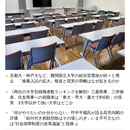
京都大・神戸大など、難関国立大学の総合型選抜が続々と廃
止 「推薦入試の拡大」報道と現実の乖離はなぜ起きるのか
《商社の大学別就職者数ランキングを解剖》三菱商事、三井物
産、住友商事への就職者は「東大・早大・慶大で約6割」の現
実 3大学以外で強い大学はどこか
「何がやりたいのか分からない」竹中平蔵氏が語る高市内閣の
評価 「給付付き税額控除はその場しのぎ」いま不可欠なの
は“社会保障制度の改革議論”と指摘