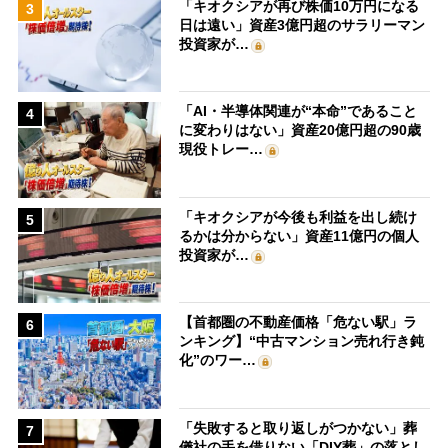
「キオクシアが再び株価10万円になる
3
日は遠い」資産3億円超のサラリーマン
投資家が…
「AI・半導体関連が“本命”であること
4
に変わりはない」資産20億円超の90歳
現役トレー…
「キオクシアが今後も利益を出し続け
5
るかは分からない」資産11億円の個人
投資家が…
【首都圏の不動産価格「危ない駅」ラ
6
ンキング】“中古マンション売れ行き鈍
化”のワー…
「失敗すると取り返しがつかない」葬
7
儀社の手を借りない「DIY葬」の落とし