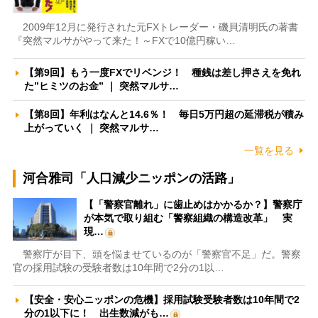
2009年12月に発行された元FXトレーダー・磯貝清明氏の著書
『突然マルサがやって来た！～FXで10億円稼い…
【第9回】もう一度FXでリベンジ！ 種銭は差し押さえを免れ
た”ヒミツのお金” ｜ 突然マルサ…
【第8回】年利はなんと14.6％！ 毎日5万円超の延滞税が積み
上がっていく ｜ 突然マルサ…
一覧を見る
河合雅司「人口減少ニッポンの活路」
【「警察官離れ」に歯止めはかかるか？】警察庁
が本気で取り組む「警察組織の構造改革」 実
現…
警察庁が目下、頭を悩ませているのが「警察官不足」だ。警察
官の採用試験の受験者数は10年間で2分の1以…
【安全・安心ニッポンの危機】採用試験受験者数は10年間で2
分の1以下に！ 出生数減がも…