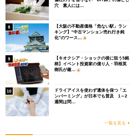
穴 素人には…
【大阪の不動産価格「危ない駅」ラン
8
キング】“中古マンション売れ行き鈍
化”のワース…
【キオクシア・ショックの後に狙う5銘
9
柄】イベント投資家の億り人・羽根英
樹氏が厳…
ドライアイスを使わず遺体を保つ「エ
10
ンバーミング」が日本でも普及 1～2
週間は問…
一覧を見る