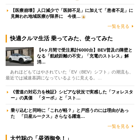
【医療崩壊】人口減少で「医師不足」に加えて「患者不足」に
見舞われ地域医療が限界に 今後…
一覧を見る
快適クルマ生活 乗ってみた、使ってみた
【4ヶ月間で受注累計6000台】BEV普及の障壁と
なる「航続距離の不安」「充電のストレス」解
消…
あれほどもてはやされていた「EV（BEV）シフト」の潮流も、
最近では減速基調になっているように見える。…
《雪道の対応力を検証》シビアな状況で実感した「フォレスタ
ー」の真価 「ターボ」と「スト…
乗り込むと同時に「これが軽？」と戸惑うのには理由があっ
た 「日産ルークス」さらなる躍進…
一覧を見る
大竹聡の「昼酒御免！」