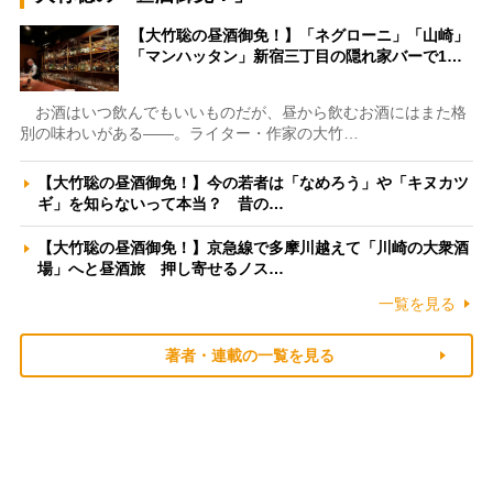
【大竹聡の昼酒御免！】「ネグローニ」「山崎」
「マンハッタン」新宿三丁目の隠れ家バーで1…
お酒はいつ飲んでもいいものだが、昼から飲むお酒にはまた格
別の味わいがある――。ライター・作家の大竹…
【大竹聡の昼酒御免！】今の若者は「なめろう」や「キヌカツ
ギ」を知らないって本当？ 昔の…
【大竹聡の昼酒御免！】京急線で多摩川越えて「川崎の大衆酒
場」へと昼酒旅 押し寄せるノス…
一覧を見る
著者・連載の一覧を見る