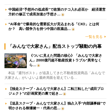
中国経済“予想外の低成長”で政策のテコ入れ必至か 経済運営
方針の修正で成長加速が予想さ…
“AI革命”で爆発的な需要拡大が見込まれる「CXO」とは何
か？ 高い競争力を持つ中国の医薬品…
一覧を見る
「みんなで大家さん」配当ストップ騒動の内幕
《ついに見えた問題の核心》「みんなで大家さ
ん」2000億円超不動産投資トラブル“異常なく
ら…
本誌『週刊ポスト』が追及してきた不動産投資商品「みんなで
大家さん」がいよいよ最終局面を迎えている…
【独走スクープ・みんなで大家さん】二転三転した“成田プロ
ジェクト”の計画変更の裏で起き…
【追及スクープ・みんなで大家さん】独占入手“内部議事録”で
明かされる柳瀬健一・代表の思…