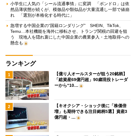
小学生に人気の「シール流通事情」に変調 「ボンドロ」は依
然品薄状態が続くが、模倣品や類似品が大量流通し一部で値崩
れ 「選別が本格化する時代に」
急増する中国企業の“国籍ロンダリング” SHEIN、TikTok、
Temu…本社機能を海外に移転させ、トランプ関税の回避を狙
う 現地人を隠れ蓑にした中国企業の農業参入・土地取得への
懸念も
ランキング
【億り人オールスターが狙う20銘柄】
1
「総資産69億円超」90歳現役トレーダ
ーから“10…
【キオクシア・ショック後に「株価倍
2
増」も期待できる注目銘柄5選】資産3
億円超・…