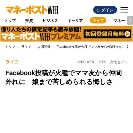
ログイン
トップ
投資
ビジネス
キャリア
ライフ
マネー
トップ
ライフ
人間関係
Facebook投稿が火種でママ友から仲間外れに 
ライフ
2021.07.01 19:00
女性セブン
Facebook投稿が火種でママ友から仲間
外れに 娘まで苦しめられる悔しさ
Loaded
:
100.00%
/
Unmute