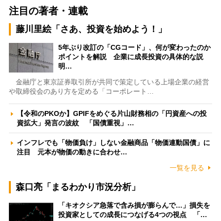
注目の著者・連載
藤川里絵「さあ、投資を始めよう！」
5年ぶり改訂の「CGコード」、何が変わったのか
ポイントを解説 企業に成長投資の具体的な説
明…
金融庁と東京証券取引所が共同で策定している上場企業の経営
や取締役会のあり方を定める「コーポレート…
【令和のPKOか】GPIFをめぐる片山財務相の「円資産への投
資拡大」発言の波紋 「国債重視」…
インフレでも「物価負け」しない金融商品「物価連動国債」に
注目 元本が物価の動きに合わせ…
一覧を見る
森口亮「まるわかり市況分析」
「キオクシア急落で含み損が膨らんで…」損失を
投資家としての成長につなげる4つの視点 「…