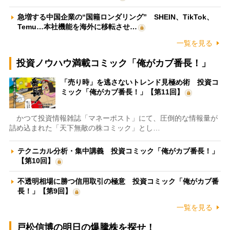
急増する中国企業の“国籍ロンダリング” SHEIN、TikTok、
Temu…本社機能を海外に移転させ…
一覧を見る
投資ノウハウ満載コミック「俺がカブ番長！」
「売り時」を逃さないトレンド見極め術 投資コ
ミック「俺がカブ番長！」【第11回】
かつて投資情報雑誌「マネーポスト」にて、圧倒的な情報量が
詰め込まれた「天下無敵の株コミック」とし…
テクニカル分析・集中講義 投資コミック「俺がカブ番長！」
【第10回】
不透明相場に勝つ信用取引の極意 投資コミック「俺がカブ番
長！」【第9回】
一覧を見る
戸松信博の明日の爆騰株を探せ！