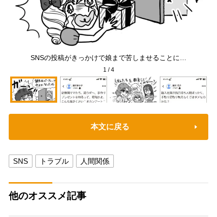
SNSの投稿がきっかけで娘まで苦しませることに…
1
/
4
本文に戻る
SNS
トラブル
人間関係
他のオススメ記事