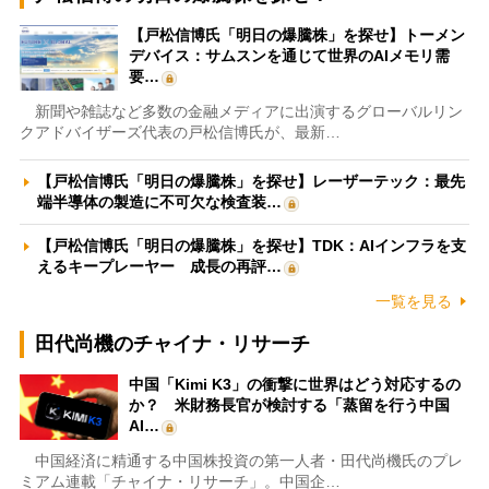
【戸松信博氏「明日の爆騰株」を探せ】トーメン
デバイス：サムスンを通じて世界のAIメモリ需
要…
新聞や雑誌など多数の金融メディアに出演するグローバルリン
クアドバイザーズ代表の戸松信博氏が、最新…
【戸松信博氏「明日の爆騰株」を探せ】レーザーテック：最先
端半導体の製造に不可欠な検査装…
【戸松信博氏「明日の爆騰株」を探せ】TDK：AIインフラを支
えるキープレーヤー 成長の再評…
一覧を見る
田代尚機のチャイナ・リサーチ
中国「Kimi K3」の衝撃に世界はどう対応するの
か？ 米財務長官が検討する「蒸留を行う中国
AI…
中国経済に精通する中国株投資の第一人者・田代尚機氏のプレ
ミアム連載「チャイナ・リサーチ」。中国企…