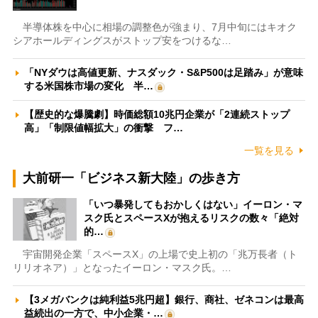
半導体株を中心に相場の調整色が強まり、7月中旬にはキオク
シアホールディングスがストップ安をつけるな…
「NYダウは高値更新、ナスダック・S&P500は足踏み」が意味
する米国株市場の変化 半…
【歴史的な爆騰劇】時価総額10兆円企業が「2連続ストップ
高」「制限値幅拡大」の衝撃 フ…
一覧を見る
大前研一「ビジネス新大陸」の歩き方
「いつ暴発してもおかしくはない」イーロン・マ
スク氏とスペースXが抱えるリスクの数々「絶対
的…
宇宙開発企業「スペースX」の上場で史上初の「兆万長者（ト
リリオネア）」となったイーロン・マスク氏。…
【3メガバンクは純利益5兆円超】銀行、商社、ゼネコンは最高
益続出の一方で、中小企業・…