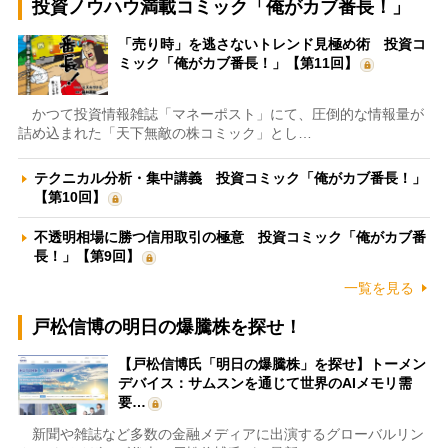
投資ノウハウ満載コミック「俺がカブ番長！」
「売り時」を逃さないトレンド見極め術 投資コ
ミック「俺がカブ番長！」【第11回】
かつて投資情報雑誌「マネーポスト」にて、圧倒的な情報量が
詰め込まれた「天下無敵の株コミック」とし…
テクニカル分析・集中講義 投資コミック「俺がカブ番長！」
【第10回】
不透明相場に勝つ信用取引の極意 投資コミック「俺がカブ番
長！」【第9回】
一覧を見る
戸松信博の明日の爆騰株を探せ！
【戸松信博氏「明日の爆騰株」を探せ】トーメン
デバイス：サムスンを通じて世界のAIメモリ需
要…
新聞や雑誌など多数の金融メディアに出演するグローバルリン