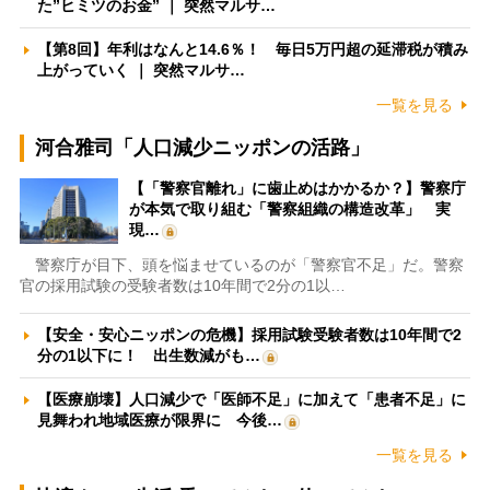
た”ヒミツのお金” ｜ 突然マルサ…
【第8回】年利はなんと14.6％！ 毎日5万円超の延滞税が積み
上がっていく ｜ 突然マルサ…
一覧を見る
河合雅司「人口減少ニッポンの活路」
【「警察官離れ」に歯止めはかかるか？】警察庁
が本気で取り組む「警察組織の構造改革」 実
現…
警察庁が目下、頭を悩ませているのが「警察官不足」だ。警察
官の採用試験の受験者数は10年間で2分の1以…
【安全・安心ニッポンの危機】採用試験受験者数は10年間で2
分の1以下に！ 出生数減がも…
【医療崩壊】人口減少で「医師不足」に加えて「患者不足」に
見舞われ地域医療が限界に 今後…
一覧を見る