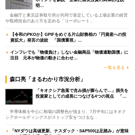
明…
金融庁と東京証券取引所が共同で策定している上場企業の経営
や取締役会のあり方を定める「コーポレート…
【令和のPKOか】GPIFをめぐる片山財務相の「円資産への投
資拡大」発言の波紋 「国債重視」…
インフレでも「物価負け」しない金融商品「物価連動国債」に
注目 元本が物価の動きに合わせ…
一覧を見る
森口亮「まるわかり市況分析」
「キオクシア急落で含み損が膨らんで…」損失を
投資家としての成長につなげる4つの視点 「…
半導体株を中心に相場の調整色が強まり、7月中旬にはキオク
シアホールディングスがストップ安をつけるな…
「NYダウは高値更新、ナスダック・S&P500は足踏み」が意味