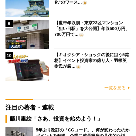
化”のワース…
【世帯年収別・東京23区マンション
9
「狙い目駅」を大公開】年収500万円、
700万円で…
【キオクシア・ショックの後に狙う5銘
10
柄】イベント投資家の億り人・羽根英
樹氏が厳…
一覧を見る
注目の著者・連載
藤川里絵「さあ、投資を始めよう！」
5年ぶり改訂の「CGコード」、何が変わったのか
ポイントを解説 企業に成長投資の具体的な説