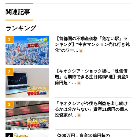
関連記事
ランキング
【首都圏の不動産価格「危ない駅」ラ
1
ンキング】“中古マンション売れ行き鈍
化”のワー…
【キオクシア・ショック後に「株価倍
2
増」も期待できる注目銘柄5選】資産3
億円超・…
「キオクシアが今後も利益を出し続け
3
るかは分からない」資産11億円の個人
投資家が…
《200万円→資産10億円超の
4