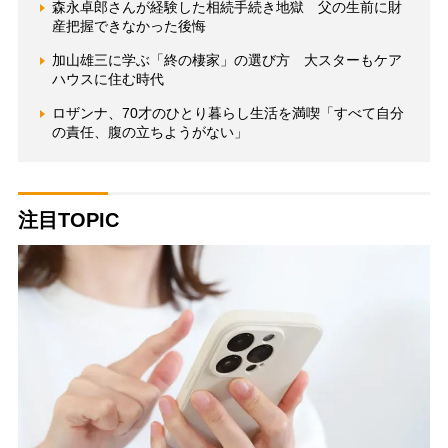
森永卓郎さんが経験した相続手続き地獄 父の生前に財
産把握できなかった後悔
加山雄三に学ぶ「終の棲家」の選び方 大スターもケア
ハウスに住む時代
ロザンナ、70才のひとり暮らし生活を満喫「すべて自分
の責任、腹の立ちようがない」
注目TOPIC