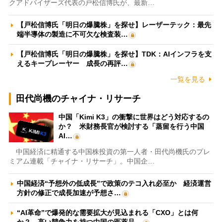
クアドバイザーズ代表の戸松信博氏が、最新…
【戸松信博氏「明日の爆騰株」を探せ】レーザーテック：最先
端半導体の製造に不可欠な検査装…
【戸松信博氏「明日の爆騰株」を探せ】TDK：AIインフラを支
えるキープレーヤー 成長の再評…
一覧を見る
田代尚機のチャイナ・リサーチ
中国「Kimi K3」の衝撃に世界はどう対応するの
か？ 米財務長官が検討する「蒸留を行う中国
AI…
中国経済に精通する中国株投資の第一人者・田代尚機氏のプレ
ミアム連載「チャイナ・リサーチ」。中国企…
中国経済“予想外の低成長”で政策のテコ入れ必至か 経済運営
方針の修正で成長加速が予想さ…
“AI革命”で爆発的な需要拡大が見込まれる「CXO」とは何
か？ 高い競争力を持つ中国の医薬品…