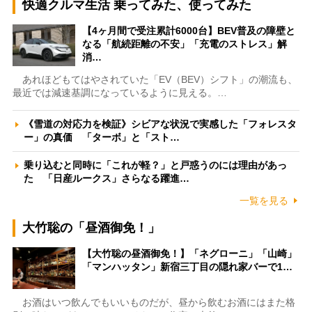
快適クルマ生活 乗ってみた、使ってみた
【4ヶ月間で受注累計6000台】BEV普及の障壁と
なる「航続距離の不安」「充電のストレス」解
消…
あれほどもてはやされていた「EV（BEV）シフト」の潮流も、
最近では減速基調になっているように見える。…
《雪道の対応力を検証》シビアな状況で実感した「フォレスタ
ー」の真価 「ターボ」と「スト…
乗り込むと同時に「これが軽？」と戸惑うのには理由があっ
た 「日産ルークス」さらなる躍進…
一覧を見る
大竹聡の「昼酒御免！」
【大竹聡の昼酒御免！】「ネグローニ」「山崎」
「マンハッタン」新宿三丁目の隠れ家バーで1…
お酒はいつ飲んでもいいものだが、昼から飲むお酒にはまた格