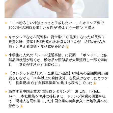
「この恐ろしい株はさっさと手放したい…」キオクシア株で
500万円の利益を出した女性が“夢よもう一度”と再購入
キオクシアなどAI関連株に資金集中で“割安になった成長株”に
投資妙味 資産1.5億円超の坂本慎太郎さんが「絶好の仕込み
時」と考える防衛・食品銘柄を紹介
小学生に人気の「シール流通事情」に変調 「ボンドロ」は依
然品薄状態が続くが、模倣品や類似品が大量流通し一部で値崩
れ 「選別が本格化する時代に」
【クレジット決済代行・全東信が破産】63社もの金融機関が融
資をしながら「20年以上の粉飾決算」を見抜けなかったカラク
リ 営業現場では“自転車操業”の焦りも表出していた
急増する中国企業の“国籍ロンダリング” SHEIN、TikTok、
Temu…本社機能を海外に移転させ、トランプ関税の回避を狙
う 現地人を隠れ蓑にした中国企業の農業参入・土地取得への
懸念も