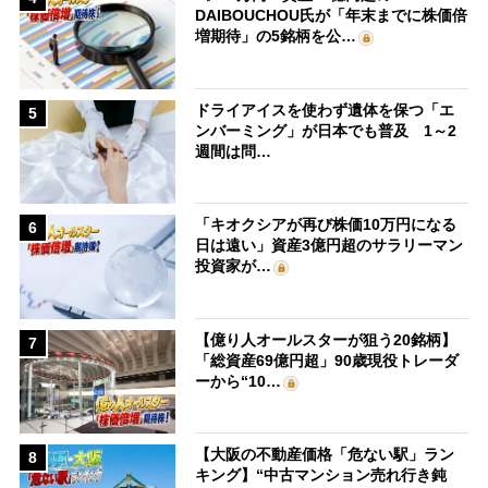
DAIBOUCHOU氏が「年末までに株価倍
増期待」の5銘柄を公…
ドライアイスを使わず遺体を保つ「エ
5
ンバーミング」が日本でも普及 1～2
週間は問…
「キオクシアが再び株価10万円になる
6
日は遠い」資産3億円超のサラリーマン
投資家が…
【億り人オールスターが狙う20銘柄】
7
「総資産69億円超」90歳現役トレーダ
ーから“10…
【大阪の不動産価格「危ない駅」ラン
8
キング】“中古マンション売れ行き鈍