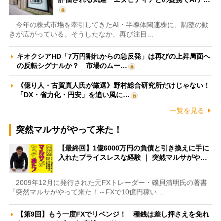
今年の株式市場を牽引してきたAI・半導体関連株に、調整の動
きが広がっている。そうしたなか、再び注目…
キオクシアHD「7万円割れからの急反発」は再びの上昇局面へ
の反転シグナルか？ 市場のムー…
《億り人・古賀真人氏が厳選》野村総合研究所だけじゃない！
「DX・省力化・円安」を追い風に…
一覧を見る
突然マルサがやって来た！
【最終回】1億6000万円の負債と引き換えに手に
入れたプライスレスな経験 ｜ 突然マルサがや…
2009年12月に発行された元FXトレーダー・磯貝清明氏の著書
『突然マルサがやって来た！～FXで10億円稼い…
【第9回】もう一度FXでリベンジ！ 種銭は差し押さえを免れ