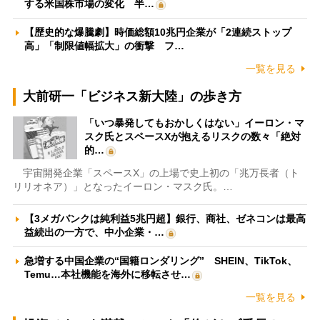
する米国株市場の変化 半…
【歴史的な爆騰劇】時価総額10兆円企業が「2連続ストップ
高」「制限値幅拡大」の衝撃 フ…
一覧を見る
大前研一「ビジネス新大陸」の歩き方
「いつ暴発してもおかしくはない」イーロン・マ
スク氏とスペースXが抱えるリスクの数々「絶対
的…
宇宙開発企業「スペースX」の上場で史上初の「兆万長者（ト
リリオネア）」となったイーロン・マスク氏。…
【3メガバンクは純利益5兆円超】銀行、商社、ゼネコンは最高
益続出の一方で、中小企業・…
急増する中国企業の“国籍ロンダリング” SHEIN、TikTok、
Temu…本社機能を海外に移転させ…
一覧を見る