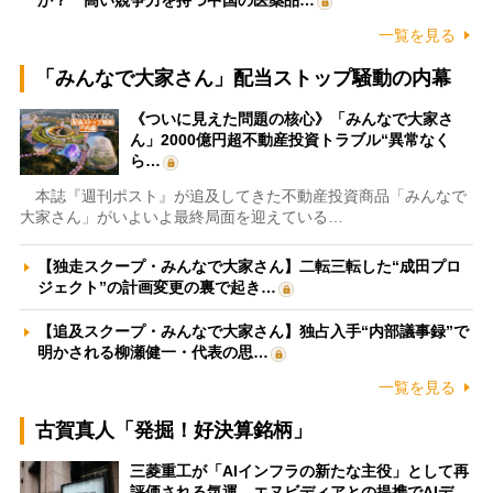
一覧を見る
「みんなで大家さん」配当ストップ騒動の内幕
《ついに見えた問題の核心》「みんなで大家さ
ん」2000億円超不動産投資トラブル“異常なく
ら…
本誌『週刊ポスト』が追及してきた不動産投資商品「みんなで
大家さん」がいよいよ最終局面を迎えている…
【独走スクープ・みんなで大家さん】二転三転した“成田プロ
ジェクト”の計画変更の裏で起き…
【追及スクープ・みんなで大家さん】独占入手“内部議事録”で
明かされる柳瀬健一・代表の思…
一覧を見る
古賀真人「発掘！好決算銘柄」
三菱重工が「AIインフラの新たな主役」として再
評価される気運 エヌビディアとの提携でAIデ…