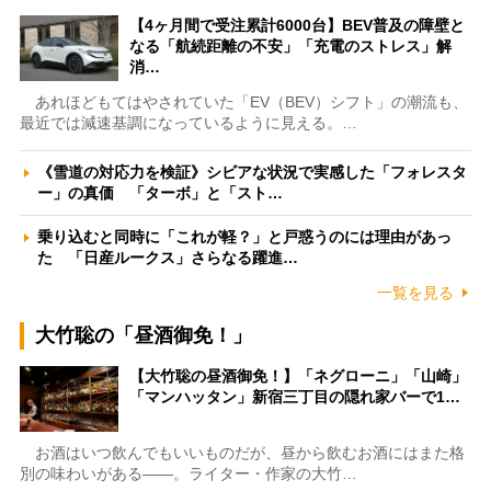
【4ヶ月間で受注累計6000台】BEV普及の障壁と
なる「航続距離の不安」「充電のストレス」解
消…
あれほどもてはやされていた「EV（BEV）シフト」の潮流も、
最近では減速基調になっているように見える。…
《雪道の対応力を検証》シビアな状況で実感した「フォレスタ
ー」の真価 「ターボ」と「スト…
乗り込むと同時に「これが軽？」と戸惑うのには理由があっ
た 「日産ルークス」さらなる躍進…
一覧を見る
大竹聡の「昼酒御免！」
【大竹聡の昼酒御免！】「ネグローニ」「山崎」
「マンハッタン」新宿三丁目の隠れ家バーで1…
お酒はいつ飲んでもいいものだが、昼から飲むお酒にはまた格
別の味わいがある――。ライター・作家の大竹…