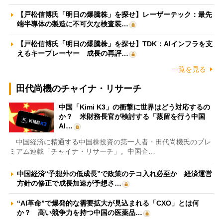
【戸松信博氏「明日の爆騰株」を探せ】レーザーテック：最先
端半導体の製造に不可欠な検査装…
【戸松信博氏「明日の爆騰株」を探せ】TDK：AIインフラを支
えるキープレーヤー 成長の再評…
一覧を見る
田代尚機のチャイナ・リサーチ
中国「Kimi K3」の衝撃に世界はどう対応するの
か？ 米財務長官が検討する「蒸留を行う中国
AI…
中国経済に精通する中国株投資の第一人者・田代尚機氏のプレ
ミアム連載「チャイナ・リサーチ」。中国企…
中国経済“予想外の低成長”で政策のテコ入れ必至か 経済運営
方針の修正で成長加速が予想さ…
“AI革命”で爆発的な需要拡大が見込まれる「CXO」とは何
か？ 高い競争力を持つ中国の医薬品…