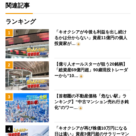
関連記事
ランキング
「キオクシアが今後も利益を出し続け
1
るかは分からない」資産11億円の個人
投資家が…
【億り人オールスターが狙う20銘柄】
2
「総資産69億円超」90歳現役トレーダ
ーから“10…
【首都圏の不動産価格「危ない駅」ラ
3
ンキング】“中古マンション売れ行き鈍
化”のワー…
「キオクシアが再び株価10万円になる
4
日は遠い」資産3億円超のサラリーマン