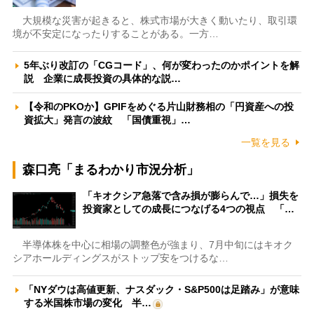
大規模な災害が起きると、株式市場が大きく動いたり、取引環
境が不安定になったりすることがある。一方…
5年ぶり改訂の「CGコード」、何が変わったのかポイントを解
説 企業に成長投資の具体的な説…
【令和のPKOか】GPIFをめぐる片山財務相の「円資産への投
資拡大」発言の波紋 「国債重視」…
一覧を見る
森口亮「まるわかり市況分析」
「キオクシア急落で含み損が膨らんで…」損失を
投資家としての成長につなげる4つの視点 「…
半導体株を中心に相場の調整色が強まり、7月中旬にはキオク
シアホールディングスがストップ安をつけるな…
「NYダウは高値更新、ナスダック・S&P500は足踏み」が意味
する米国株市場の変化 半…