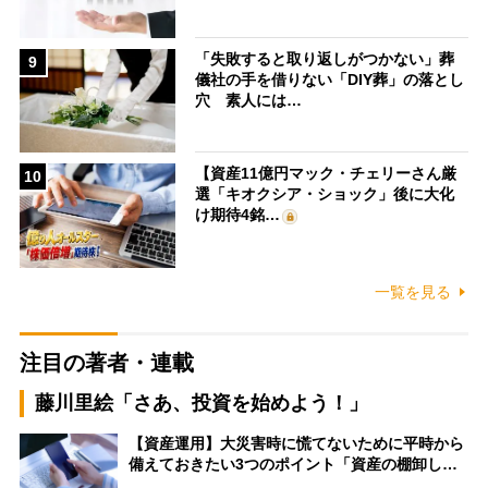
「失敗すると取り返しがつかない」葬
9
儀社の手を借りない「DIY葬」の落とし
穴 素人には…
【資産11億円マック・チェリーさん厳
10
選「キオクシア・ショック」後に大化
け期待4銘…
一覧を見る
注目の著者・連載
藤川里絵「さあ、投資を始めよう！」
【資産運用】大災害時に慌てないために平時から
備えておきたい3つのポイント「資産の棚卸し…