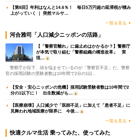
【第8回】年利はなんと14.6％！ 毎日5万円超の延滞税が積み
上がっていく ｜ 突然マルサ…
一覧を見る
河合雅司「人口減少ニッポンの活路」
【「警察官離れ」に歯止めはかかるか？】警察庁
が本気で取り組む「警察組織の構造改革」 実
現…
警察庁が目下、頭を悩ませているのが「警察官不足」だ。警察
官の採用試験の受験者数は10年間で2分の1以…
【安全・安心ニッポンの危機】採用試験受験者数は10年間で2
分の1以下に！ 出生数減がも…
【医療崩壊】人口減少で「医師不足」に加えて「患者不足」に
見舞われ地域医療が限界に 今後…
一覧を見る
快適クルマ生活 乗ってみた、使ってみた