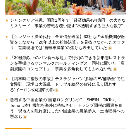
ジャングリア沖縄、開業1周年で「経済効果494億円」の大きな
ミスリード 事業の苦戦を覆い隠す“不透明すぎる巨大な数字”
【クレジット決済代行・全東信が破産】63社もの金融機関が融
資をしながら「20年以上の粉飾決算」を見抜けなかったカラク
リ 営業現場では“自転車操業”の焦りも表出していた
「30種類以上のパン食べ放題」で行列のできる新形態レストラ
ンを手掛けるサンマルクホールディングス 同社に聞いた「店
舗展開のコンセプト」、事業を多角化してもぶれない軸
【納車時に複数の事故】テスラジャパン“多額のEV補助金”で注
文殺到、現場は大混乱 トラブル続発の背後に見え隠れす
る“イーロンの右腕”の影
急増する中国企業の“国籍ロンダリング” SHEIN、TikTok、
Temu…本社機能を海外に移転させ、トランプ関税の回避を狙
う 現地人を隠れ蓑にした中国企業の農業参入・土地取得への
懸念も