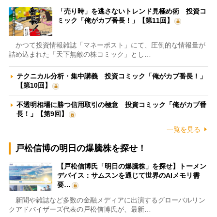
「売り時」を逃さないトレンド見極め術 投資コ
ミック「俺がカブ番長！」【第11回】
かつて投資情報雑誌「マネーポスト」にて、圧倒的な情報量が
詰め込まれた「天下無敵の株コミック」とし…
テクニカル分析・集中講義 投資コミック「俺がカブ番長！」
【第10回】
不透明相場に勝つ信用取引の極意 投資コミック「俺がカブ番
長！」【第9回】
一覧を見る
戸松信博の明日の爆騰株を探せ！
【戸松信博氏「明日の爆騰株」を探せ】トーメン
デバイス：サムスンを通じて世界のAIメモリ需
要…
新聞や雑誌など多数の金融メディアに出演するグローバルリン
クアドバイザーズ代表の戸松信博氏が、最新…