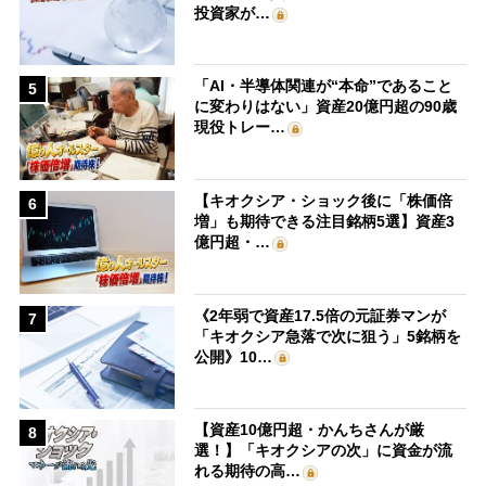
投資家が…
「AI・半導体関連が“本命”であること
5
に変わりはない」資産20億円超の90歳
現役トレー…
【キオクシア・ショック後に「株価倍
6
増」も期待できる注目銘柄5選】資産3
億円超・…
《2年弱で資産17.5倍の元証券マンが
7
「キオクシア急落で次に狙う」5銘柄を
公開》10…
【資産10億円超・かんちさんが厳
8
選！】「キオクシアの次」に資金が流
れる期待の高…