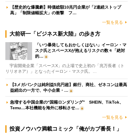
【歴史的な爆騰劇】時価総額10兆円企業が「2連続ストップ
高」「制限値幅拡大」の衝撃 フ…
一覧を見る
大前研一「ビジネス新大陸」の歩き方
「いつ暴発してもおかしくはない」イーロン・マ
スク氏とスペースXが抱えるリスクの数々「絶対
的…
宇宙開発企業「スペースX」の上場で史上初の「兆万長者（ト
リリオネア）」となったイーロン・マスク氏。…
【3メガバンクは純利益5兆円超】銀行、商社、ゼネコンは最高
益続出の一方で、中小企業・…
急増する中国企業の“国籍ロンダリング” SHEIN、TikTok、
Temu…本社機能を海外に移転させ…
一覧を見る
投資ノウハウ満載コミック「俺がカブ番長！」