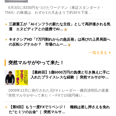
6月3日に8330円をつけたワークマン（東証スタンダード・
7564）の株価は、わずか1カ月あまりで約34％下落…
三菱重工が「AIインフラの新たな主役」として再評価される気
運 エヌビディアとの提携でAI…
キオクシアHD「7万円割れからの急反発」は再びの上昇局面へ
の反転シグナルか？ 市場のムー…
一覧を見る
突然マルサがやって来た！
【最終回】1億6000万円の負債と引き換えに手に
入れたプライスレスな経験 ｜ 突然マルサがや…
2009年12月に発行された元FXトレーダー・磯貝清明氏の著書
『突然マルサがやって来た！～FXで10億円稼い…
【第9回】もう一度FXでリベンジ！ 種銭は差し押さえを免れ
た”ヒミツのお金” ｜ 突然マルサ…