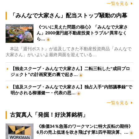
一覧を見る
「みんなで大家さん」配当ストップ騒動の内幕
《ついに見えた問題の核心》「みんなで大家さ
ん」2000億円超不動産投資トラブル“異常なく
ら…
本誌『週刊ポスト』が追及してきた不動産投資商品「みんなで
大家さん」がいよいよ最終局面を迎えている…
【独走スクープ・みんなで大家さん】二転三転した“成田プロ
ジェクト”の計画変更の裏で起き…
【追及スクープ・みんなで大家さん】独占入手“内部議事録”で
明かされる柳瀬健一・代表の思…
一覧を見る
古賀真人「発掘！好決算銘柄」
《株価34％急落のワークマンに特大反転の期待》
6月の売上低迷を吹き飛ばす第1四半期決算、…